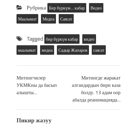
Рубрика
Бир бүркүм… кабар
Видео
Маалымат
Медиа
Саясат
Tagged
бир бүркүм кабар
видео
маалымат
медиа
Садыр Жапаров
саясат
Митингчилер
Митингде жаракат
УКМКны да басып
алгандардын бири каза
алышты…
болду. 13 адам оор
абалда реанимацияда…
Пикир жазуу