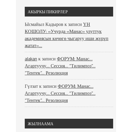
АКЫРКЫ ПИКИРЛЕР
Ысмайыл Кадыров
к записи
ҮН
КОШОЛУ: «Учурда «Манас» улуттук
академиясын көчөгө чыгаруу иши жүрүп
жатат»…
alakan
к записи
ФОРУМ: Манас…
Агартуучу… Сессия… “Тилимпоз”…
“Тентек”… Резолюция
Гүлзат
к записи
ФОРУМ: Манас…
Агартуучу… Сессия… “Тилимпоз”…
“Тентек”… Резолюция
ЖЫЛНААМА