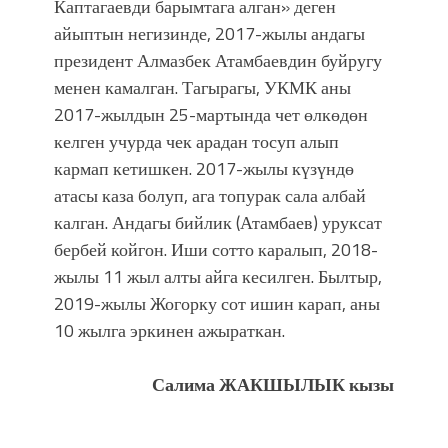
Каптагаевди барымтага алган» деген
айыптын негизинде, 2017-жылы андагы
президент Алмазбек Атамбаевдин буйругу
менен камалган. Тагырагы, УКМК аны
2017-жылдын 25-мартында чет өлкөдөн
келген учурда чек арадан тосуп алып
кармап кетишкен. 2017-жылы күзүндө
атасы каза болуп, ага топурак сала албай
калган. Андагы бийлик (Атамбаев) уруксат
бербей койгон. Иши сотто каралып, 2018-
жылы 11 жыл алты айга кесилген. Былтыр,
2019-жылы Жогорку сот ишин карап, аны
10 жылга эркинен ажыраткан.
Салима ЖАКШЫЛЫК кызы