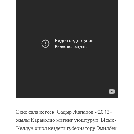
Эске сала кетсек, Садыр Жапаров «2013-
жылы Караколдо митинг уюштуруп, Ысык-
Көлдүн ошол кездеги губернатору Эмилбек