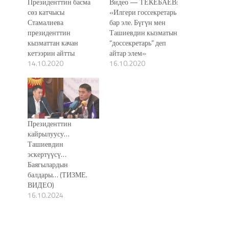
Президенттин басма
Видео — ТЕКЕБАЕВ:
сөз катчысы
«Илгери госсекретарь
Стамалиева
бар эле. Бүгүн мен
президенттин
Ташиевдин кызматын
кызматтан качан
“доссекретарь” деп
кетээрин айтты
айтар элем»
14.10.2020
16.10.2020
Президенттин
кайрылуусу…
Ташиевдин
эскертүүсү…
Баягылардын
балдары… (ТИЗМЕ.
ВИДЕО)
16.10.2024