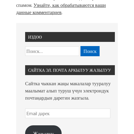
спамом.
Узнайте, как обрабатываются ваши
данные комментариев
.
ИЗДӨӨ
САЙТКА ЭЛ. ПОЧТА АРКЫЛУУ ЖАЗЫЛУУ
Сайтка чыккан жаңы макалалар тууралуу
маалымат алып туруш үчүн электрондук
почтаңардын дарегин жазгыла.
Жазылуу