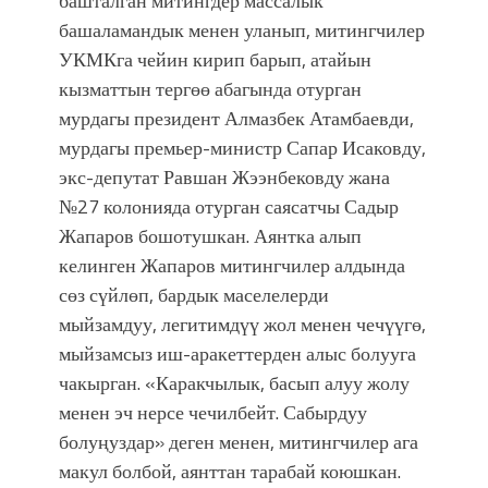
башталган митингдер массалык
болмок”
башаламандык менен уланып, митингчилер
УКМКга чейин кирип барып, атайын
кызматтын тергөө абагында отурган
мурдагы президент Алмазбек Атамбаевди,
мурдагы премьер-министр Сапар Исаковду,
экс-депутат Равшан Жээнбековду жана
№27 колонияда отурган саясатчы Садыр
Жапаров бошотушкан. Аянтка алып
келинген Жапаров митингчилер алдында
сөз сүйлөп, бардык маселелерди
мыйзамдуу, легитимдүү жол менен чечүүгө,
мыйзамсыз иш-аракеттерден алыс болууга
чакырган. «Каракчылык, басып алуу жолу
менен эч нерсе чечилбейт. Сабырдуу
болуңуздар» деген менен, митингчилер ага
макул болбой, аянттан тарабай коюшкан.