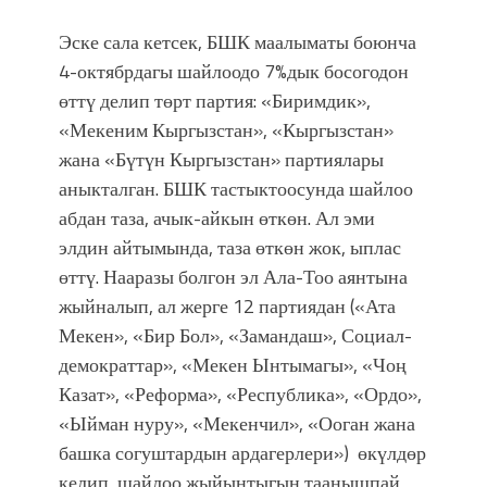
Эске сала кетсек, БШК маалыматы боюнча
4-октябрдагы шайлоодо 7%дык босогодон
өттү делип төрт партия: «Биримдик»,
«Мекеним Кыргызстан», «Кыргызстан»
жана «Бүтүн Кыргызстан» партиялары
аныкталган. БШК тастыктоосунда шайлоо
абдан таза, ачык-айкын өткөн. Ал эми
элдин айтымында, таза өткөн жок, ыплас
өттү. Нааразы болгон эл Ала-Тоо аянтына
жыйналып, ал жерге 12 партиядан («Ата
Мекен», «Бир Бол», «Замандаш», Социал-
демократтар», «Мекен Ынтымагы», «Чоң
Казат», «Реформа», «Республика», «Ордо»,
«Ыйман нуру», «Мекенчил», «Ооган жана
башка согуштардын ардагерлери») өкүлдөр
келип, шайлоо жыйынтыгын таанышпай