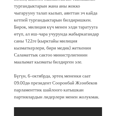
тургандыктарын жана аны жокко
чыгарууну талап кылып, аянттан эч кайда
кетпей тургандыктарын билдиришкен.
Бирок, милиция күч менен элди таратууга
өтүп, ал иш-чара учурунда жабыркагандар
саны 122ге (кырктайы милиция
кызматкерлери, бири медик) жеткенин
Саламаттык сактоо министрлигинин
маалымат кызматы билдирген эле.
Бүгүн, 6-октябрда, эртең мененки саат
09.00дө президент Сооронбай Жээнбеков
парламенттик шайлоого катышкан
партиялардын лидерлери менен жолукмак.