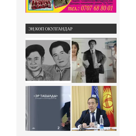
ЭҢ КӨП ОКУЛГАНДАР