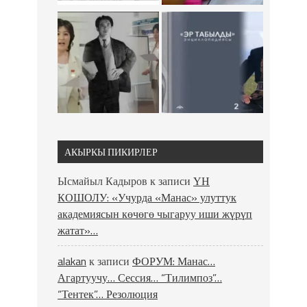
АКЫРКЫ ПИКИРЛЕР
Ысмайыл Кадыров
к записи
ҮН
КОШОЛУ: «Учурда «Манас» улуттук
академиясын көчөгө чыгаруу иши жүрүп
жатат»…
alakan
к записи
ФОРУМ: Манас…
Агартуучу… Сессия… “Тилимпоз”…
“Тентек”… Резолюция