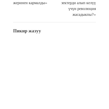
жеринен кармалды»
зектерди алып келүү
үчүн революция
жасадыкпы?»
Пикир жазуу