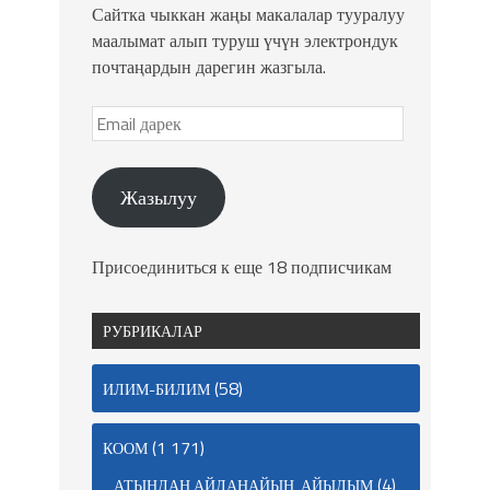
Сайтка чыккан жаңы макалалар тууралуу
маалымат алып туруш үчүн электрондук
почтаңардын дарегин жазгыла.
Жазылуу
Присоединиться к еще 18 подписчикам
РУБРИКАЛАР
(58)
ИЛИМ-БИЛИМ
(1 171)
КООМ
(4)
АТЫҢДАН АЙЛАНАЙЫН, АЙЫЛЫМ