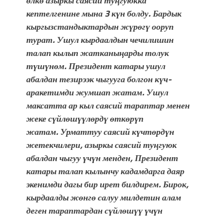
өлкө азыркы саясий туңгуюкка
фонтанды көрүү үчүн Royal Central
кептелгенине мына 3 күн болду.
Бардык
Park'ка 30 миң адам чогулду
кыргызстандыктардын жүрөгү ооруп
турат.
Ушул кырдаалдын чечилишин
талап кылып жатканыңарды толук
түшүнөм.
Президент катары ушул
абалдан тезирээк чыгууга болгон күч-
аракетимди жумшап жатам.
Ушул
максатта ар кыл саясий тараптар менен
жеке сүйлөшүүлөрдү өткөрүп
жатам.
Урматтуу саясий күчтөрдүн
жетекчилери, азыркы саясий туңгуюк
абалдан чыгуу үчүн менден, Президент
катары талап кылынчу кадамдарга даяр
экенимди дагы бир ирет билдирем.
Бирок,
кырдаалды жөнгө салуу милдетин алам
деген тараптардан сүйлөшүү үчүн