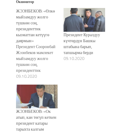
Окшоштор
ЖЭЭНБЕКОВ: «Өлкө
мыйзамдуу жолго
түшкөн соң,
президенттик
кызматтан кетүүгө
Президент Куралдуу
даярмын»
күчтөрдүн Башкы
Президент Сооронбай
штабына барып,
Жээнбеков мамлекет
тапшырма берди
мыйзамдуу жолго
09.10.2020
түшкөн соң,
президенттик
кызматтан кетүүгө
09.10.2020
даяр экендигин
билдирди. Бул
тууралуу бүгүн, 9-
октябрда президенттин
басма сөз кызматы
ЖЭЭНБЕКОВ: «Ок
билдирди. Алардын
атып, кан төгүп кеткен
билдирүүсүнө
президент катары
караганда, мамлекет
тарыхта калгым
башчысы өлкөдөгү