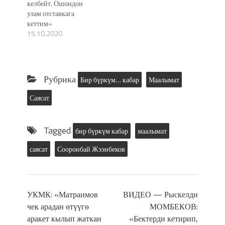
келбейт. Ошондон
саясий абалга
улам отставкага
байланыштуу
кеттим»
кыргызстандыктарга
15.10.2020
кезектеги кайрылуусун
жасаган. Аны толугу
менен төмөндөн
окуңуздар: -Урматтуу
мекендештерим!
Рубрика
Бир бүркүм… кабар
Маалымат
Өлкөдөгү саясий
кырдаал курч абалга
Саясат
жетти. Аны жөнгө…
Tagged
бир бүркүм кабар
маалымат
саясат
Сооронбай Жээнбеков
УКМК: «Матраимов
ВИДЕО — Рыскелди
чек арадан өтүүгө
МОМБЕКОВ:
аракет кылып жаткан
«Бектерди кетирип,