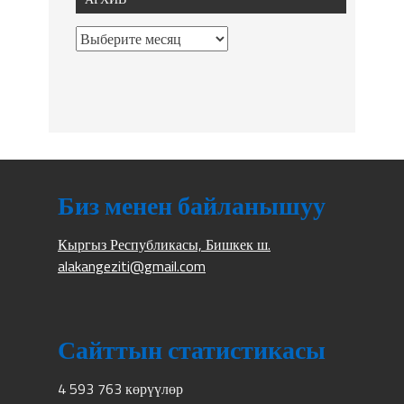
Биз менен байланышуу
Кыргыз Республикасы, Бишкек ш.
alakangeziti@gmail.com
Сайттын статистикасы
4 593 763 көрүүлөр