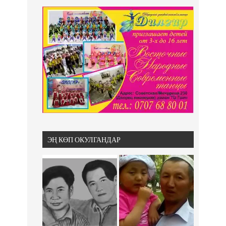
ЭҢ КӨП ОКУЛГАНДАР