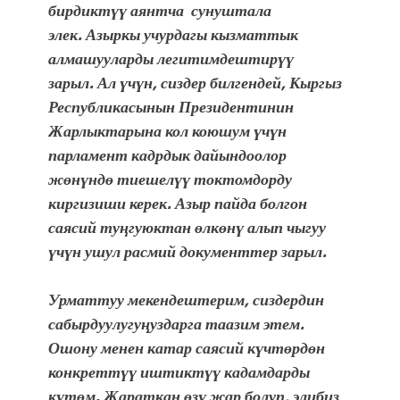
бирдиктүү аянтча
сунуштала
элек.
Азыркы учурдагы кызматтык
алмашууларды легитимдештирүү
зарыл.
Ал үчүн, сиздер билгендей, Кыргыз
Республикасынын Президентинин
Жарлыктарына кол коюшум үчүн
парламент кадрдык дайындоолор
жөнүндө тиешелүү токтомдорду
киргизиши керек.
Азыр пайда болгон
саясий туңгуюктан өлкөнү алып чыгуу
үчүн ушул расмий документтер зарыл.
Урматтуу мекендештерим, сиздердин
сабырдуулугуңуздарга таазим этем.
Ошону менен катар саясий күчтөрдөн
конкреттүү иштиктүү кадамдарды
күтөм.
Жараткан өзү жар болуп, элибиз