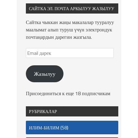
САЙТКА ЭЛ. ПОЧТА АРКЫЛУУ ЖАЗЫЛУУ
Сайтка чыккан жаңы макалалар тууралуу
маалымат алып туруш үчүн электрондук
почтаңардын дарегин жазгыла.
Жазылуу
Присоединиться к еще 18 подписчикам
РУБРИКАЛАР
(58)
ИЛИМ-БИЛИМ