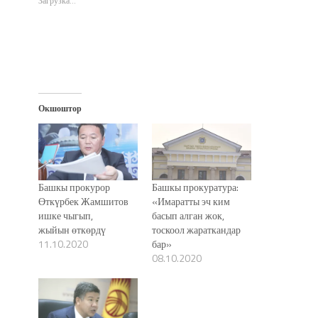
Загрузка...
окне)
Окшоштор
Башкы прокурор
Башкы прокуратура:
Өткүрбек Жамшитов
«Имаратты эч ким
ишке чыгып,
басып алган жок,
жыйын өткөрдү
тоскоол жараткандар
11.10.2020
бар»
08.10.2020