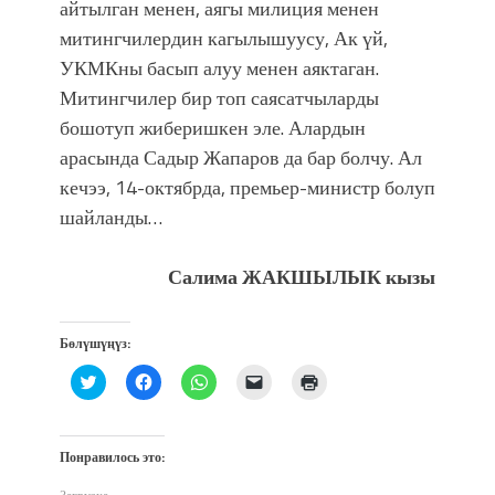
айтылган менен,
аягы милиция менен
митингчилердин кагылышуусу, Ак үй,
УКМКны басып алуу менен аяктаган.
Митингчилер бир топ саясатчыларды
бошотуп жиберишкен эле. Алардын
арасында Садыр Жапаров да бар болчу. Ал
кечээ, 14-октябрда, премьер-министр болуп
шайланды…
Салима ЖАКШЫЛЫК кызы
Бөлүшүңүз:
Нажмите,
Нажмите,
Нажмите,
Послать
Нажмите
чтобы
чтобы
чтобы
ссылку
для
поделиться
открыть
поделиться
другу
печати
на
на
в
по
(Открывается
Twitter
Facebook
WhatsApp
электронной
в
(Открывается
(Открывается
(Открывается
почте
новом
Понравилось это:
в
в
в
(Открывается
окне)
новом
новом
новом
в
окне)
окне)
окне)
новом