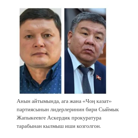
болмок”
Анын айтымында, ага жана «Чоӊ казат»
партиясынын лидерлеринин бири Сыймык
Жапыкеевге Аскердик прокуратура
тарабынан кылмыш иши козголгон.