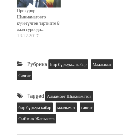
Прокурор
Шыкмаматовго
күчөтүлгөн тартипте 8
жыл суроодо…
13.12.2017
Рубрика
Бир бүркүм… кабар
Маалымат
Саясат
Tagged
Алмамбет Шыкмаматов
бир бүркүм кабар
маалымат
саясат
Сыймык Жапыкеев