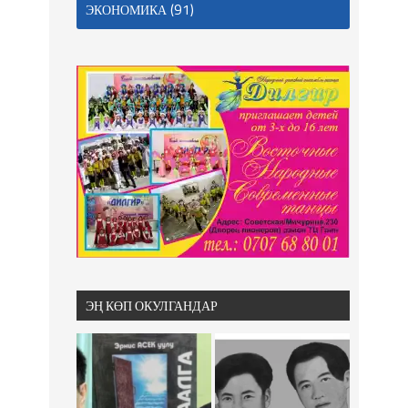
(91)
ЭКОНОМИКА
ЭҢ КӨП ОКУЛГАНДАР