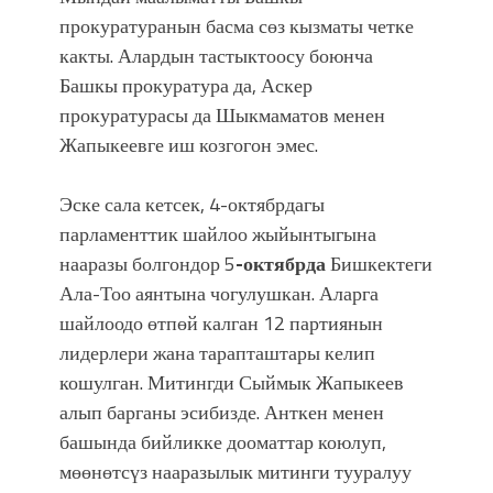
прокуратуранын басма сөз кызматы четке
какты. Алардын тастыктоосу боюнча
Башкы прокуратура да, Аскер
прокуратурасы да Шыкмаматов менен
Жапыкеевге иш козгогон эмес.
Эске сала кетсек, 4-октябрдагы
парламенттик шайлоо жыйынтыгына
нааразы болгондор 5
-октябрда
Бишкектеги
Ала-Тоо аянтына чогулушкан. Аларга
шайлоодо өтпөй калган 12 партиянын
лидерлери жана тарапташтары келип
кошулган. Митингди Сыймык Жапыкеев
алып барганы эсибизде. Анткен менен
башында бийликке дооматтар коюлуп,
мөөнөтсүз нааразылык митинги тууралуу