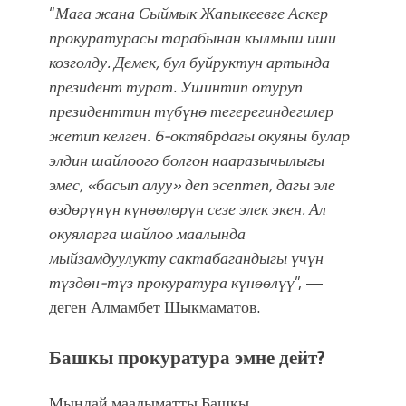
“
Мага жана Сыймык Жапыкеевге Аскер
прокуратурасы тарабынан кылмыш иши
козголду. Демек, бул буйруктун артында
президент турат. Ушинтип отуруп
президенттин түбүнө тегерегиндегилер
жетип келген. 6-октябрдагы окуяны булар
элдин шайлоого болгон нааразычылыгы
эмес, «басып алуу» деп эсептеп, дагы эле
өздөрүнүн күнөөлөрүн сезе элек экен. Ал
окуяларга шайлоо маалында
мыйзамдуулукту сактабагандыгы үчүн
түздөн-түз прокуратура күнөөлүү
”, —
деген Алмамбет Шыкмаматов.
Башкы прокуратура эмне дейт?
Мындай маалыматты Башкы