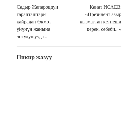
Садыр Жапаровдун
Канат ИСАЕВ:
тарапташтары
«Президент азыр
кайрадан Өкмөт
кызматтан кетпеши
үйүнүн жанына
керек, себеби…»
чогулушууда…
Пикир жазуу