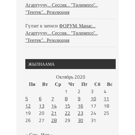
Агартуучу… Сессия… “Тилимпоз”…
“Тентек”… Резолюция
Гүлзат
к записи
ФОРУМ: Манас…
Агартуучу… Сессия… “Тилимпоз”…
“Тентек”… Резолюция
ЖЫЛНААМА
Октябрь 2020
Пн
Вт
Ср
Чт
Пт
Сб
Вс
1
2
3
4
5
6
7
8
9
10
11
12
13
14
15
16
17
18
19
20
21
22
23
24
25
26
27
28
29
30
31
« Сен
Ноя »