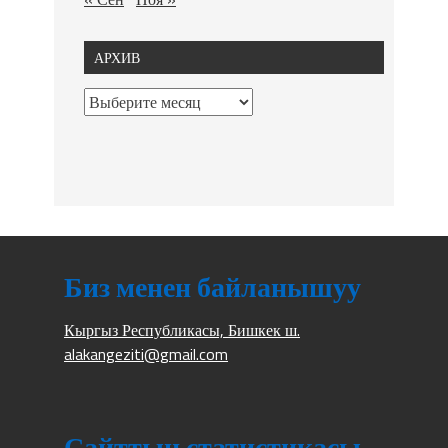
АРХИВ
Биз менен байланышуу
Кыргыз Республикасы, Бишкек ш.
alakangeziti@gmail.com
Сайттын статистикасы