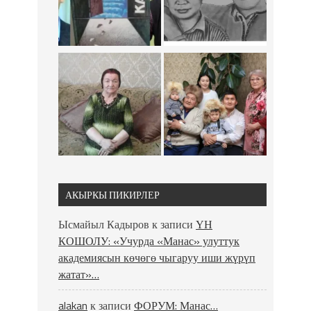
АКЫРКЫ ПИКИРЛЕР
Ысмайыл Кадыров
к записи
ҮН
КОШОЛУ: «Учурда «Манас» улуттук
академиясын көчөгө чыгаруу иши жүрүп
жатат»…
alakan
к записи
ФОРУМ: Манас…