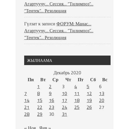
Агартуучу… Сессия… “Тилимпоз”…
“Тентек”… Резолюция
Гүлзат
к записи
ФОРУМ: Манас…
Агартуучу… Сессия… “Тилимпоз”…
“Тентек”… Резолюция
ЖЫЛНААМА
Декабрь 2020
Пн
Вт
Ср
Чт
Пт
Сб
Вс
1
2
3
4
5
6
7
8
9
10
11
12
13
14
15
16
17
18
19
20
21
22
23
24
25
26
27
28
29
30
31
« Ноя
Янв »