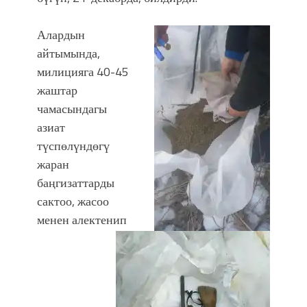
болмок”
Алардын
айтымында,
милицияга 40-45
жаштар
чамасындагы
азиат
түспөлүндөгү
жаран
баңгизаттарды
сактоо, жасоо
менен алектенип