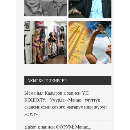
АКЫРКЫ ПИКИРЛЕР
Ысмайыл Кадыров
к записи
ҮН
КОШОЛУ: «Учурда «Манас» улуттук
академиясын көчөгө чыгаруу иши жүрүп
жатат»…
alakan
к записи
ФОРУМ: Манас…