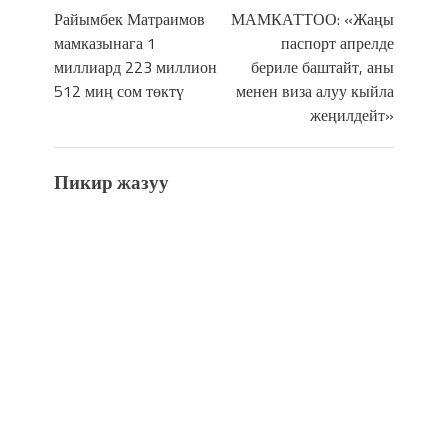
Райымбек Матраимов
МАМКАТТОО: «Жаңы
мамказынага 1
паспорт апрелде
миллиард 223 миллион
бериле баштайт, аны
512 миң сом төктү
менен виза алуу кыйла
жеңилдейт»
Пикир жазуу