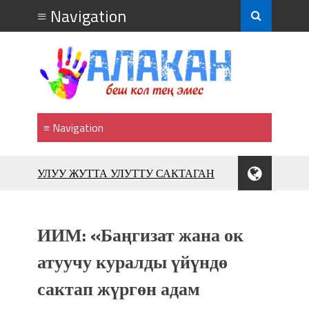
УЛУУ ЖУТТА УЛУТТУ САКТАГАН
ЖУСУП АБДРАХМАНОВ
10 000 гостей насладились
впечатляющим шоу музыкальных
ИИМ: «Баңгизат жана ок
фонтанов в Royal Central Park
Аида САЛЯНОВА: "Кыргыз шахмат
атуучу куралды үйүндө
союзунун президенти болуп
шайланышым сыймык жана чоң
сактап жүргөн адам
жоопкерчилик!"