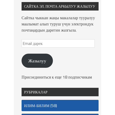
САЙТКА ЭЛ. ПОЧТА АРКЫЛУУ ЖАЗЫЛУУ
Сайтка чыккан жаңы макалалар тууралуу
маалымат алып туруш үчүн электрондук
почтаңардын дарегин жазгыла.
Жазылуу
Присоединиться к еще 18 подписчикам
РУБРИКАЛАР
(58)
ИЛИМ-БИЛИМ