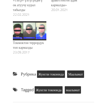
«Тигр» үлгүсүндөгү
аракеттенген адам
ок атуучу курал
кармалды»
табылды
20.01.2021
22.02.2021
Токмоктон террордук
топ кармалды
23.09.2017
Рубрика
Жунгли токоюнда
Маалымат
Tagged
Жунгли токоюнда
маалымат