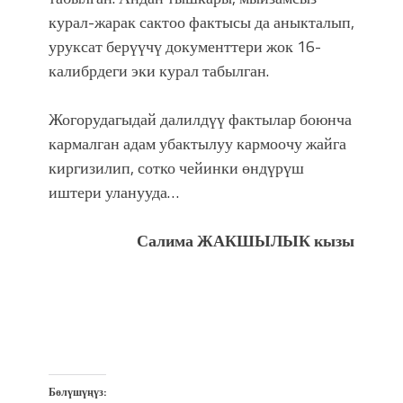
курал-жарак сактоо фактысы да аныкталып,
уруксат берүүчү документтери жок 16-
калибрдеги эки курал табылган.
Жогорудагыдай далилдүү фактылар боюнча
кармалган адам убактылуу кармоочу жайга
киргизилип, сотко чейинки өндүрүш
иштери уланууда…
Салима ЖАКШЫЛЫК кызы
Бөлүшүңүз: