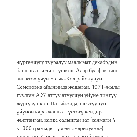
жүргөндүгү тууралуу маалымат декабрдын
башында келип түшкөн. Алар бул фактыны
аныктоо үчүн Ысык-Көл районунун
Семеновка айылында жашаган, 1971-жылы
туулган А.Ж. аттуу атуулдун үйүнө тинтүү
жүргүзүшкөн. Натыйжада, шектүүнүн
үйүнөн кара-жашыл түстөгү кендир
жыттанган, капка салынган зат (салмагы 4
кг 300 граммды түзгөн «марихуана»)
табылган. Андан тышкары, мыйзамсыз