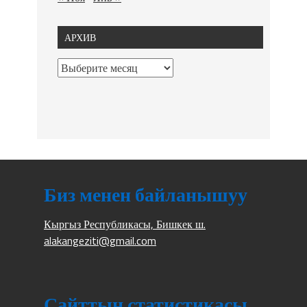
АРХИВ
Биз менен байланышуу
Кыргыз Республикасы, Бишкек ш.
alakangeziti@gmail.com
Сайттын статистикасы