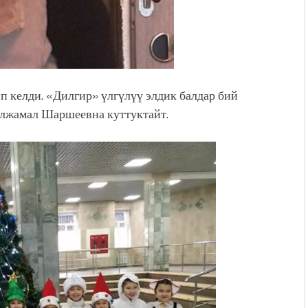
келди. «Дилгир» үлгүлүү элдик балдар бий
лжамал Шаршеевна куттуктайт.