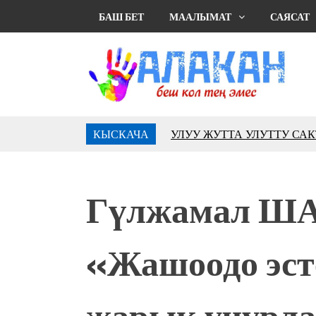
БАШ БЕТ
МААЛЫМАТ
САЯСАТ
КЫСКАЧА
УЛУУ ЖУТТА УЛУТТУ СА
АБДРАХМАНОВ
10 000 гостей насладились 
музыкальных фонтанов в Roya
Гүлжамал Ш
Аида САЛЯНОВА: "Кыргыз ш
президенти болуп шайланыш
жоопкерчилик!"
«Жашоодо эст
Садыр ЖАПАРОВ: “Айтматов
үчүн, улуу көч уланышы үчүн 
“Китепкана түнγ-2026”: Пси
жарык учурла
менен жолугушууга келиңиз! 