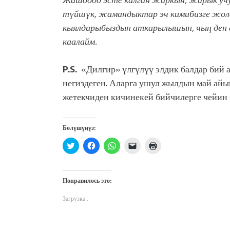
түйшүк, жамандыктар эч кимибизге жоло
кыялдарыбыздын аткарылышын, чыӊ ден 
каалайм.
P.S.
«Дилгир» үлгүлүү элдик балдар бий 
негиздеген. Аларга ушул жылдын май айы
жетекчиден кичинекей бийчилерге чейин 
Бөлүшүңүз:
Нажмите,
Нажмите,
Нажмите,
Послать
Нажмите
чтобы
чтобы
чтобы
ссылку
для
поделиться
открыть
поделиться
другу
печати
на
на
в
по
(Открывается
Twitter
Facebook
WhatsApp
электронной
в
(Открывается
(Открывается
(Открывается
почте
новом
Понравилось это:
в
в
в
(Открывается
окне)
новом
новом
новом
в
окне)
окне)
окне)
новом
Загрузка...
окне)