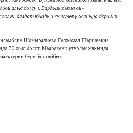
бой алыс болсун. Бардыгыбызга ой-
соолук, балдарыбыздын күлкүлөрү жаӊыра беришин
ансамблин
Шамыралиева Гүлжамал Шаршеевна
нда 20 жыл болот. Мааракени утурлай жакында
маектерин бере баштайбыз.