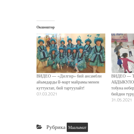
Окшоштор
ВИДЕО — «Дилгир» бий ансамбли
ВИДЕО — Т
айымдарды 8-март майрамы менен
АБДЫКУЛОВ
куттуктап, бий тартуулайт!
тобуна небе
07.03.2021
бийдин түр
31.05.2021
Рубрика
Маалымат