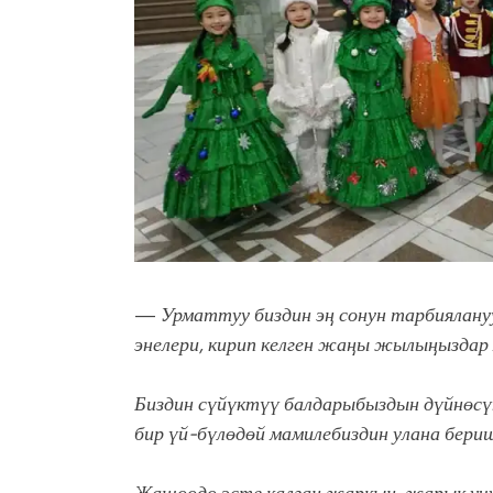
—
Урматтуу биздин эӊ сонун тарбиялан
энелери, кирип келген жаӊы жылыӊыздар
Биздин сүйүктүү балдарыбыздын дүйнөсүн
бир үй-бүлөдөй мамилебиздин улана бери
Жашоодо эсте калган жаркын, жарык учу