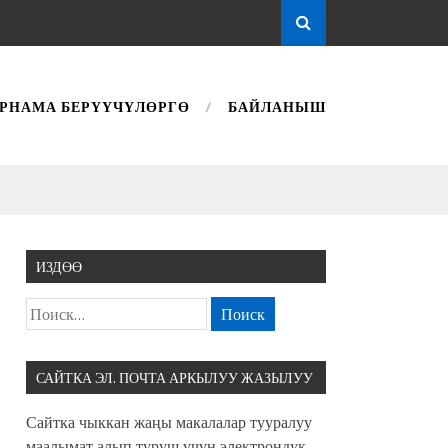
РНАМА БЕРҮҮЧҮЛӨРГӨ
БАЙЛАНЫШ
ИЗДӨӨ
САЙТКА ЭЛ. ПОЧТА АРКЫЛУУ ЖАЗЫЛУУ
Сайтка чыккан жаңы макалалар тууралуу
маалымат алып туруш үчүн электрондук