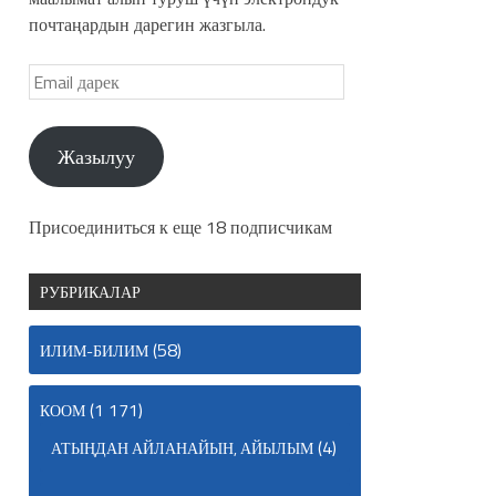
почтаңардын дарегин жазгыла.
Жазылуу
Присоединиться к еще 18 подписчикам
РУБРИКАЛАР
(58)
ИЛИМ-БИЛИМ
(1 171)
КООМ
(4)
АТЫҢДАН АЙЛАНАЙЫН, АЙЫЛЫМ