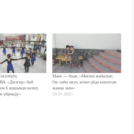
октобүбү
Маек — Акак: «Мектеп жабылып,
А: «Дилгир» бий
Он-лайн окуп, кечке үйдө камалган
рем 6 жашынан келип,
жаман экен»
үн үйрөндү»
25.01.2021