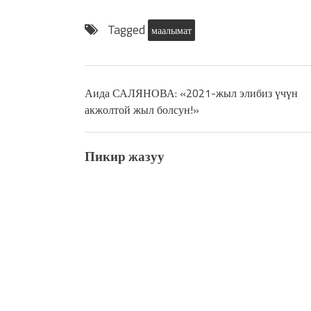
Tagged
маалымат
Аида САЛЯНОВА: «2021-жыл элибиз үчүн
акжолтой жыл болсун!»
Пикир жазуу