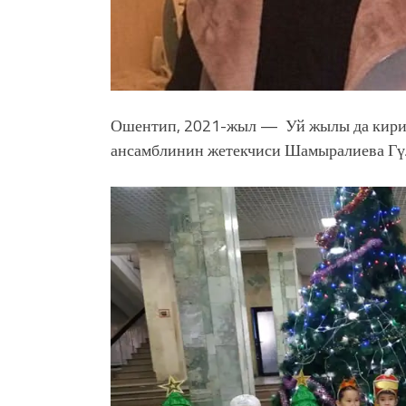
Ошентип, 2021-жыл — Уй жылы да кирип 
ансамблинин жетекчиси Шамыралиева Гү