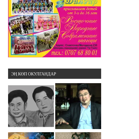
ЭҢ КӨП ОКУЛГАНДАР