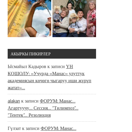
АКЫРКЫ ПИКИРЛЕР
Ысмайыл Кадыров
к записи
ҮН
КОШОЛУ: «Учурда «Манас» улуттук
академиясын көчөгө чыгаруу иши жүрүп
жатат»…
alakan
к записи
ФОРУМ: Манас…
Агартуучу… Сессия… “Тилимпоз”…
“Тентек”… Резолюция
Гүлзат
к записи
ФОРУМ: Манас…