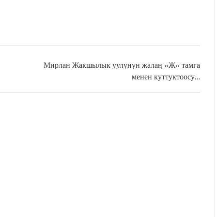
Мирлан Жакшылык уулунун жалаӊ «Ж» тамга
менен куттуктоосу…