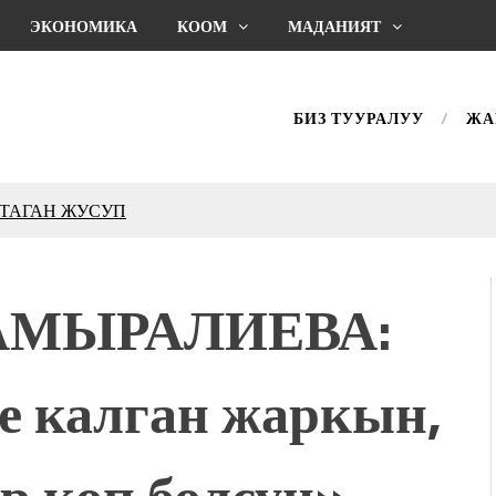
ЭКОНОМИКА
КООМ
МАДАНИЯТ
БИЗ ТУУРАЛУУ
ЖА
КТАГАН ЖУСУП
впечатляющим шоу
l Central Park
АМЫРАЛИЕВА:
ахмат союзунун
ым сыймык жана чоң
е калган жаркын,
дой адабият алпы чыгыш
журнал сөзсүз керек!”
холог Мээрим Мураталиева
р көп болсун»
(Дарек. Видео)