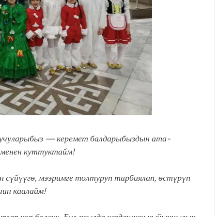
уучуларыбыз — керемет балдарыбыздын ата-
 менен куттуктайм!
 сүйүүгө, мээримге толтуруп тарбиялап, өстүрүп
шин каалайм!
рлар көп болсун. Бул жылда кездешкен кыйынчылык,