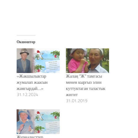
Окшоштор
«Жакшылыктар
Жалаң “Ж” тамгасы
жумалап жаасын
менен кыргыз элин
жамгырдай…»
куттуктаган таластык
31.12.2024
жигит
31.01.2019
Журналисттер