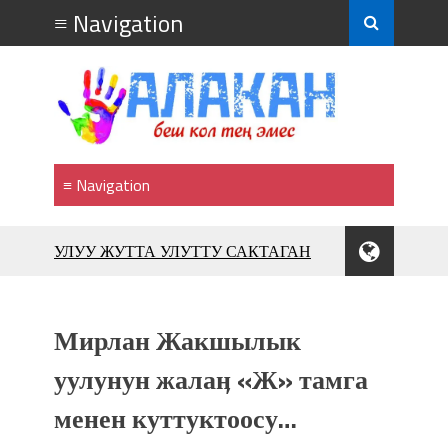
УЛУУ ЖУТТА УЛУТТУ САКТАГАН
ЖУСУП АБДРАХМАНОВ
10 000 гостей насладились
впечатляющим шоу музыкальных
Мирлан Жакшылык
фонтанов в Royal Central Park
Аида САЛЯНОВА: "Кыргыз шахмат
уулунун жалаӊ «Ж» тамга
союзунун президенти болуп
менен куттуктоосу…
шайланышым сыймык жана чоң
жоопкерчилик!"