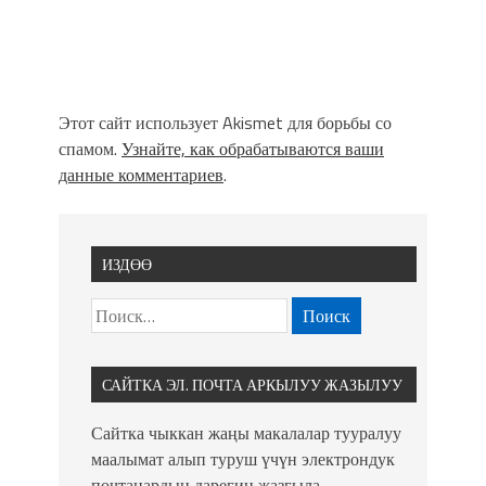
Этот сайт использует Akismet для борьбы со
спамом.
Узнайте, как обрабатываются ваши
данные комментариев
.
ИЗДӨӨ
САЙТКА ЭЛ. ПОЧТА АРКЫЛУУ ЖАЗЫЛУУ
Сайтка чыккан жаңы макалалар тууралуу
маалымат алып туруш үчүн электрондук
почтаңардын дарегин жазгыла.