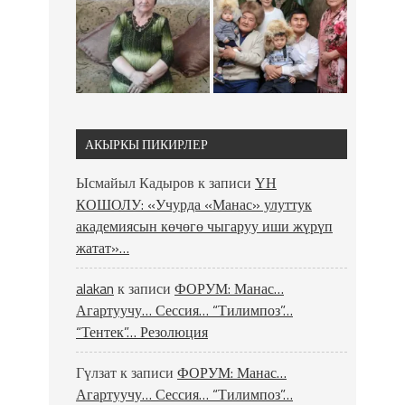
АКЫРКЫ ПИКИРЛЕР
Ысмайыл Кадыров
к записи
ҮН
КОШОЛУ: «Учурда «Манас» улуттук
академиясын көчөгө чыгаруу иши жүрүп
жатат»…
alakan
к записи
ФОРУМ: Манас…
Агартуучу… Сессия… “Тилимпоз”…
“Тентек”… Резолюция
Гүлзат
к записи
ФОРУМ: Манас…
Агартуучу… Сессия… “Тилимпоз”…