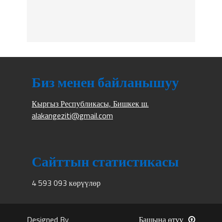
Биз менен байланышуу
Кыргыз Республикасы, Бишкек ш.
alakangeziti@gmail.com
Сайттын статистикасы
4 593 093 көрүүлөр
Designed By
Башына өтүү