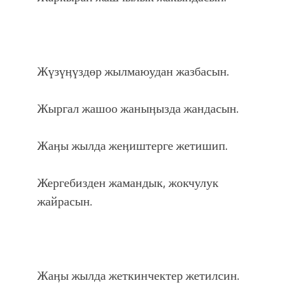
Жүзүӊүздөр жылмаюудан жазбасын.
Жыргал жашоо жаныӊызда жандасын.
Жаӊы жылда жеӊиштерге жетишип.
Жергебизден жамандык, жокчулук
жайрасын.
Жаӊы жылда жеткинчектер жетилсин.