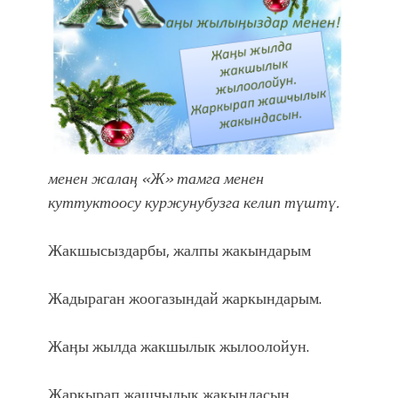
атка минерлер дагы катышса жакшы
болмок”
менен жалаӊ «Ж» тамга менен
куттуктоосу куржунубузга келип түштү.
Жакшысыздарбы, жалпы жакындарым
Жадыраган жоогазындай жаркындарым.
Жаӊы жылда жакшылык жылоолойун.
Жаркырап жашчылык жакындасын.