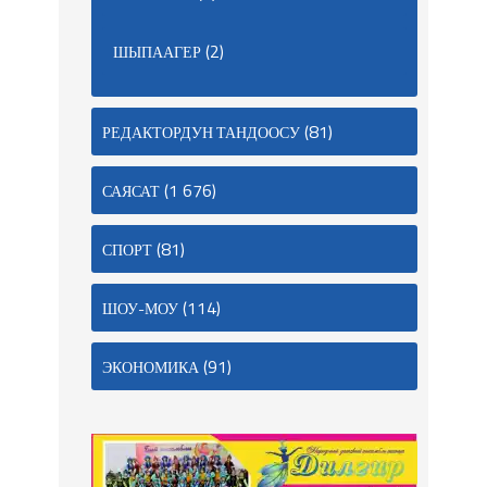
(2)
ШЫПААГЕР
(81)
РЕДАКТОРДУН ТАНДООСУ
(1 676)
САЯСАТ
(81)
СПОРТ
(114)
ШОУ-МОУ
(91)
ЭКОНОМИКА