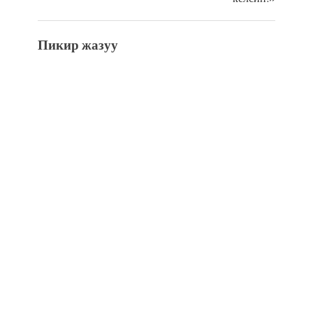
Пикир жазуу