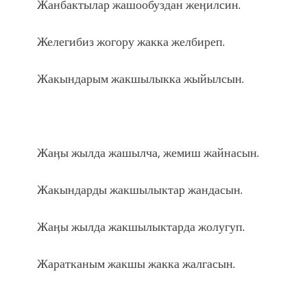
Жанбактылар жашообуздан жеӊилсин.
Желегибиз жогору жакка желбиреп.
Жакындарым жакшылыкка жыйылсын.
Жаӊы жылда жашылча, жемиш жайнасын.
Жакындарды жакшылыктар жандасын.
Жаӊы жылда жакшылыктарда жолугуп.
Жаратканым жакшы жакка жалгасын.