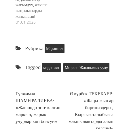
жагымдуу, жакшы
жаңылыктарды
жазышсын!
01.01.2026
Рубрика
Маданият
Tagged
маданият
Мирлан Жакшылык уулу
Гүлжамал
Өмүрбек ТЕКЕБАЕВ:
ШАМЫРАЛИЕВА:
«Жаңы жыл ар
«Жашоодо эсте калган
бириңиздерге,
жаркын, жарык
Кыргызстаныбызга
учурлар көп болсун»
жакшылыктарды алып
келсин!»