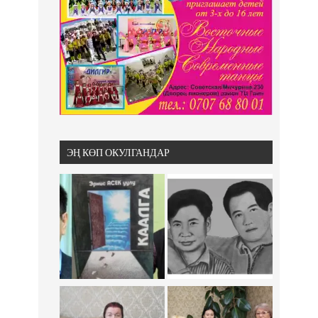
ЭҢ КӨП ОКУЛГАНДАР