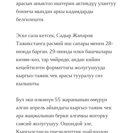
арасын аныктоо иштерин активдүү улантуу
боюнча мындан аркы кадамдарды
белгилешти.
Эске сала кетсек, Садыр Жапаров
Тажикстанга расмий иш сапары менен 28-
июнда барган. 29-июнда өлкө башчылары
көзмө-көз, тар чөйрөдө, андан кийин
кеңейтилген форматтагы жолугушууда
кыргыз-тажик чек арасы тууралуу сөз
кылышты.
Бул эки өлкөнүн 55 жаранынын өмүрүн
алган апрель айындагы кыргыз-тажик чек
ара жаңжалынан берки алгачкы жогорку
саясий жолугушуу. Ошондой эле,
Кыргызстанда президенттик шайлоодон