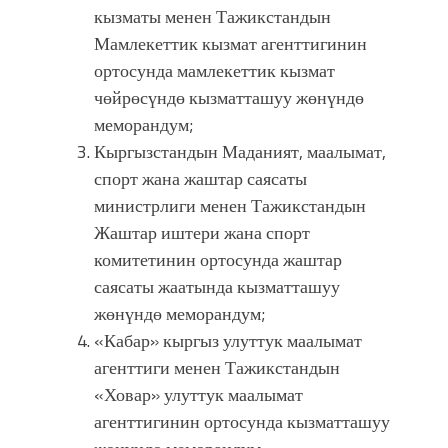
кызматы менен Тажикстандын
Мамлекеттик кызмат агенттигинин
ортосунда мамлекеттик кызмат
чөйрөсүндө кызматташуу жөнүндө
меморандум;
Кыргызстандын Маданият, маалымат,
спорт жана жаштар саясаты
министрлиги менен Тажикстандын
Жаштар иштери жана спорт
комитетинин ортосунда жаштар
саясаты жаатында кызматташуу
жөнүндө меморандум;
«Кабар» кыргыз улуттук маалымат
агенттиги менен Тажикстандын
«Ховар» улуттук маалымат
агенттигинин ортосунда кызматташуу