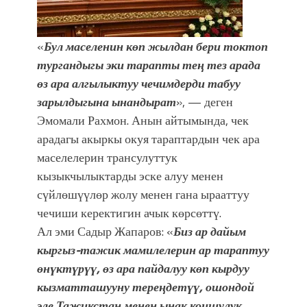
«
Бул маселенин көп жылдан бери токтоп
тургандыгы эки тарапты тең тез арада
өз ара алгылыктуу чечимдерди табуу
зарылдыгына ынандырат
», — деген
Эмомали Рахмон. Анын айтымында, чек
арадагы акыркы окуя тараптардын чек ара
маселелерин трансулуттук
кызыкчылыктарды эске алуу менен
сүйлөшүүлөр жолу менен гана ырааттуу
чечиши керектигин ачык көрсөттү.
Ал эми Садыр Жапаров: «
Биз ар дайым
кыргыз-тажик мамилелерин ар тараптуу
өнүктүрүү, өз ара пайдалуу көп кырдуу
кызматташууну тереңдетүү, ошондой
эле Тажикстан менен ынак коңшулук