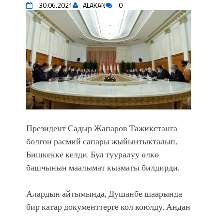
30.06.2021
ALAKAN
0
впечатляющим шоу музыкальных
фонтанов в Royal Central Park
Аида САЛЯНОВА: "Кыргыз шахмат
союзунун президенти болуп
шайланышым сыймык жана чоң
жоопкерчилик!"
Садыр ЖАПАРОВ: “Айтматовдой
адабият алпы чыгыш үчүн, улуу көч
уланышы үчүн журнал сөзсүз керек!”
“Китепкана түнγ-2026”: Психолог
Мээрим Мураталиева менен
Президент Садыр Жапаров Тажикстанга
жолугушууга келиңиз! (Дарек. Видео)
болгон расмий сапары жыйынтыкталып,
Латын арибиндеги “Чабуул”... “Ала-
Бишкекке келди. Бул тууралуу өлкө
Тоо” журналынын тарыхы жана
башчынын маалымат кызматы билдирди.
редакторлору... (Тизме. Видео)
“КАРА КЕМПИР”: ҮМҮТТҮН
Алардын айтымында, Душанбе шаарында
ТҮБӨЛҮК СИМВОЛУ
бир катар документтерге кол коюлду. Андан
Кыргызстандагы эң ири музыкалуу