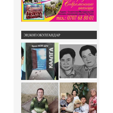
ЭҢ КӨП ОКУЛГАНДАР