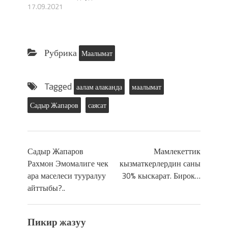
17.09.2021
Рубрика
Маалымат
Tagged
аалам алаканда
маалымат
Садыр Жапаров
саясат
Садыр Жапаров
Мамлекеттик
Рахмон Эмомалиге чек
кызматкерлердин саны
ара маселеси тууралуу
30% кыскарат. Бирок…
айттыбы?..
Пикир жазуу