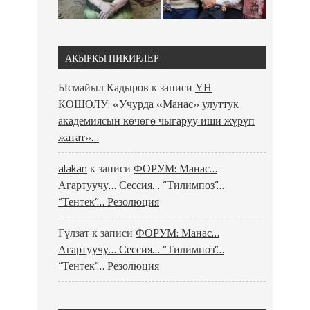
АКЫРКЫ ПИКИРЛЕР
Ысмайыл Кадыров
к записи
ҮН
КОШОЛУ: «Учурда «Манас» улуттук
академиясын көчөгө чыгаруу иши жүрүп
жатат»…
alakan
к записи
ФОРУМ: Манас…
Агартуучу… Сессия… “Тилимпоз”…
“Тентек”… Резолюция
Гүлзат
к записи
ФОРУМ: Манас…
Агартуучу… Сессия… “Тилимпоз”…
“Тентек”… Резолюция