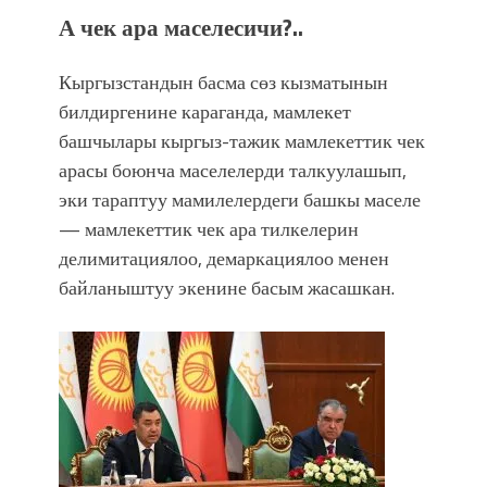
А чек ара маселесичи?..
Кыргызстандын басма сөз кызматынын
билдиргенине караганда, мамлекет
башчылары кыргыз-тажик мамлекеттик чек
арасы боюнча маселелерди талкуулашып,
эки тараптуу мамилелердеги башкы маселе
— мамлекеттик чек ара тилкелерин
делимитациялоо, демаркациялоо менен
байланыштуу экенине басым жасашкан.