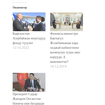
Окшоштор
Кыргызстан-
Финансы министри
Азербайжан өнүктүрүү
Бактыгүл
фонду түзүлөт
Жээнбаеванын кара
12.10.2022
хиджаб кийингенин
коомчулук туура эмес
көрүүдө. А
мамлекетчи?
16.12.2019
Президент Садыр
Жапаров Ооганстан
боюнча оюн билдирди