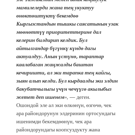
мамилелерди жана тең укуктуу
өнөктөштүктү бекемдөө
Кыргызстандын тышкы саясатынын узак
мөөнөттүү приоритеттерине дал
келерин билдирип келдик. Бул
айтылгандар бүгүнкү күндө дагы
актуалдуу. Анын үстүнө, тараптар
каалабаган жаңжалды баштан
кечиришти, ал эки тарапка тең кайгы,
зыян алып келди. Бул кырдаалды эки элдин
бакубатчылыгы үчүн чечүүгө акылыбыз
жетет деп ишенем
», — деген.
Ошондой эле ал эки өлкөнүн, өзгөчө, чек
ара райондорунун элдеринин ортосундагы
ишенимди бекемдөөнүн, чек ара
райондорундагы коопсуздукту жана