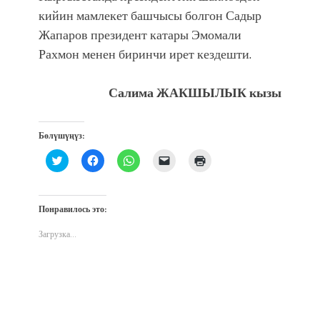
кийин мамлекет башчысы болгон Садыр
Жапаров президент катары Эмомали
Рахмон менен биринчи ирет кездешти.
Салима ЖАКШЫЛЫК кызы
Бөлүшүңүз:
Нажмите,
Нажмите,
Нажмите,
Послать
Нажмите
чтобы
чтобы
чтобы
ссылку
для
поделиться
открыть
поделиться
другу
печати
на
на
в
по
(Открывается
Twitter
Facebook
WhatsApp
электронной
в
(Открывается
(Открывается
(Открывается
почте
новом
Понравилось это:
в
в
в
(Открывается
окне)
новом
новом
новом
в
окне)
окне)
окне)
новом
Загрузка...
окне)