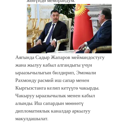
жөнүндө меморандум.
Аягында Садыр Жапаров меймандостугу
жана жылуу кабыл алгандыгы үчүн
ыраазычылыгын билдирип, Эмомали
Рахмонду расмий иш сапар менен
Кыргызстанга келип кетүүгө чакырды.
Чакыруу ыраазычылык менен кабыл
алынды. Иш сапардын мөөнөтү
дипломатиялык каналдар аркылуу
макулдашылат.