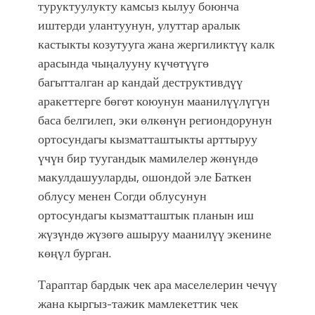
туруктуулукту камсыз кылуу боюнча
иштерди улантуунун, улуттар аралык
кастыкты козутууга жана жергиликтүү калк
арасында чыңалууну күчөтүүгө
багытталган ар кандай деструктивдүү
аракеттерге бөгөт коюунун маанилүүлүгүн
баса белгилеп, эки өлкөнүн региондорунун
ортосундагы кызматташтыкты арттыруу
үчүн бир туугандык мамилелер жөнүндө
макулдашууларды, ошондой эле Баткен
облусу менен Согди облусунун
ортосундагы кызматташтык планын иш
жүзүндө жүзөгө ашыруу маанилүү экенине
көңүл бурган.
Тараптар бардык чек ара маселелерин чечүү
жана кыргыз-тажик мамлекеттик чек