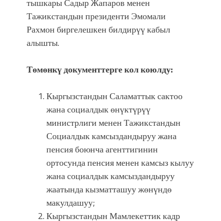
фонтанды көрүү үчүн Royal Central
тышкары Садыр Жапаров менен
Park'ка 30 миң адам чогулду
Тажикстандын президенти Эмомали
Рахмон биргелешкен билдирүү кабыл
алышты.
Төмөнкү документтерге кол коюлду:
Кыргызстандын Саламаттык сактоо
жана социалдык өнүктүрүү
министрлиги менен Тажикстандын
Социалдык камсыздандыруу жана
пенсия боюнча агенттигинин
ортосунда пенсия менен камсыз кылуу
жана социалдык камсыздандыруу
жаатында кызматташуу жөнүндө
макулдашуу;
Кыргызстандын Мамлекеттик кадр