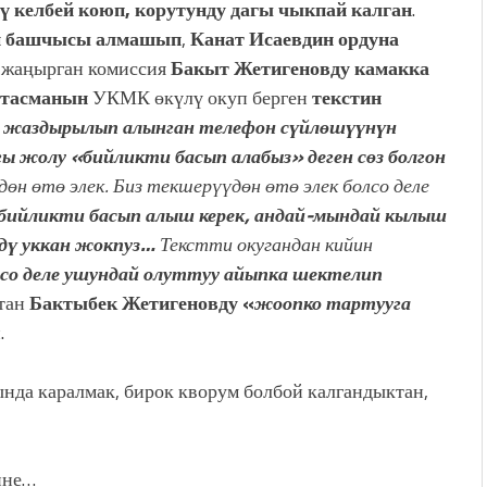
 келбей коюп, корутунду дагы чыкпай калган
.
н башчысы алмашып
,
Канат Исаевдин ордуна
 жа
ң
ырган комиссия
Бакыт Жетигеновду камакка
о тасманын
УКМК өкүлү окуп берген
текстин
жаздырылып алынган телефон сүйлөшүүнүн
гы жолу «бийликти басып алабыз» деген сөз болгон
өн өтө элек. Биз текшерүүдөн өтө элек болсо деле
бийликти басып алыш керек, андай-мындай кылыш
рдү уккан жокпуз…
Текстти окугандан кийин
босо деле ушундай олуттуу айыпка шектелип
штан
Бактыбек Жетигеновду
«
жоопко тартууга
.
да каралмак, бирок кворум болбой калгандыктан,
ине…