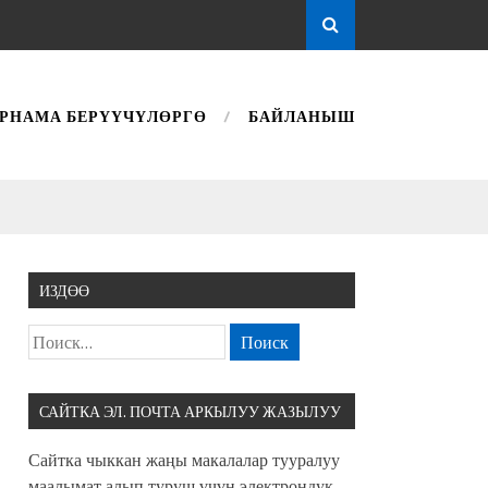
РНАМА БЕРҮҮЧҮЛӨРГӨ
БАЙЛАНЫШ
ИЗДӨӨ
САЙТКА ЭЛ. ПОЧТА АРКЫЛУУ ЖАЗЫЛУУ
Сайтка чыккан жаңы макалалар тууралуу
маалымат алып туруш үчүн электрондук