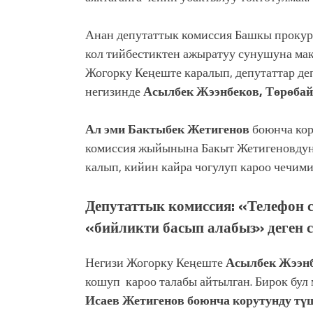
Анан депутаттык комиссия Башкы прокур
кол тийбестиктен ажыратуу сунушуна маку
Жогорку Кеңеште каралып, депутаттар
де
негизинде
Асылбек Жээнбеков, Төрөбай
Ал эми Бактыбек Жетигенов
боюнча кор
комиссия жыйынына Бакыт Жетигеновдун
калып, кийин кайра чогулуп кароо чечи
Депутаттык комиссия: «Телефон 
«бийликти басып алабыз» деген с
Негизи Жогорку Ке
ң
еште
Асылбек Жээнб
кошуп кароо талабы айтылган. Бирок бул 
Исаев
Жетигенов боюнча корутунду тү