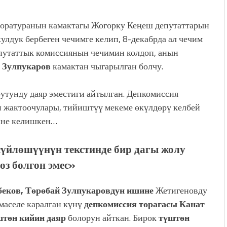
оратуранын камактагы Жогорку Кеңеш депутаттарын
лдук бербеген чечимге келип, 8-декабрда ал чечим
путаттык комиссиянын чечимин колдоп, анын
 Зулпукаров
камактан чыгарылган болчу.
утунду даяр эместиги айтылган. Депкомиссия
 жактоочулары, тийиштүү мекеме
өкүлдөрү келбей
мине келишкен…
сүйлөшүүнүн текстинде бир дагы жолу
өз болгон эмес»
еков, Төрөбай Зулпукаровдун ишине
Жетигеновду
маселе каралган күнү
депкомиссия төрагасы Канат
штөн кийин даяр
болорун айткан. Бирок
түштөн