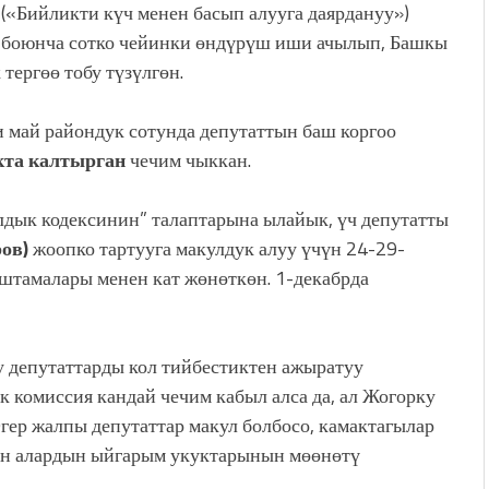
(«Бийликти күч менен басып алууга даярдануу»)
боюнча сотко чейинки өндүрүш иши ачылып, Башкы
тергөө тобу түзүлгөн.
май райондук сотунда депутаттын баш коргоо
кта калтырган
чечим чыккан.
дык кодексинин” талаптарына ылайык, үч депутатты
ов)
жоопко тартууга макулдук алуу үчүн 24-29-
штамалары менен кат жөнөткөн. 1-декабрда
.
у депутаттарды кол тийбестиктен ажыратуу
 комиссия кандай чечим кабыл алса да, ал Жогорку
ер жалпы депутаттар макул болбосо, камактагылар
н алардын ыйгарым укуктарынын м
ө
ө
н
ө
тү