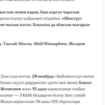
алыстык менен карап, баш коргоо чарасын
деген өтүнүч кайрылып отурабыз.
«Шектүү»
нен чыгып жатат. Бакытка да абактан чыгарып
, Таалай Абасов, Абай Мамырбаев, Жолдош
Эске сала кетсек,
26-ноябрда
«Бийликти күч менен
басып алууга даярданган» деген шек менен
Бакыт
Жетигенов
жана
15 адам
кармалганын атайын
кызмат — УКМК билдирген болчу. Көп узабай
Жазык кодексинин 38 жана 309-беренелери