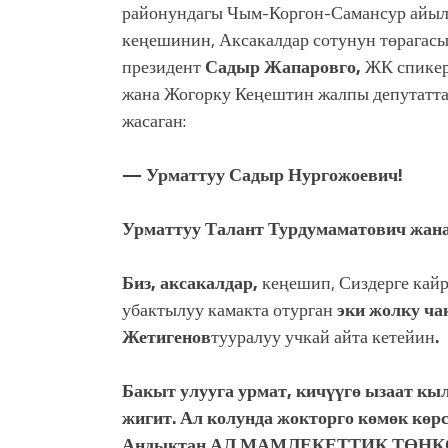
районундагы Чым-Коргон-Самансур айыл
кеңешинин, Аксакалдар сотунун төрагас
президент
Садыр Жапаровго,
ЖК спике
жана Жогорку Кеңештин жалпы депутатт
жасаган:
— Урматтуу Садыр Нургожоевич!
Урматтуу Талант Турдумаматович жан
Биз, аксакалдар,
кеңешип, Сиздерге кайр
убактылуу камакта отурган
эки жолку ч
Жетигенов
тууралуу учкай айта кетейин
.
Бакыт улууга урмат, кичүүгө ызаат кыл
жигит. Ал колунда жокторго көмөк көрс
Андыктан АЛ МАМЛЕКЕТТИК ТӨҢ