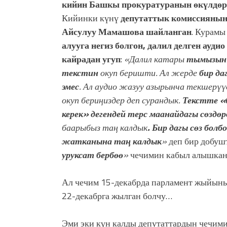
кийин Башкы прокуратуранын өкүлдөрү
Кийинки күнү
депутаттык комиссияны
Айсулуу Мамашова шайланган
. Курамы
алууга негиз болгон, далил делген ауди
кайрадан угуп
:
«Далил катары
тымызын 
текстин
окуп беришти. Ал жерде
бир да
эмес
. Ал аудио жазуу азырынча текшерүүд
окуп бериңиздер деп сурандык.
Текстте «
керек» дегендей терс маанайдагы сөздө
баарыбыз таң калдык
. Бир дагы сөз бол
жатканына таң калдык
»
деп бир добу
уруксат бербөө
»
чечимин кабыл алышкан
Ал чечим 15-декабрда парламент жыйынын
22-декабрга жылган болчу…
Эми эки күн калды депутаттардын чечим