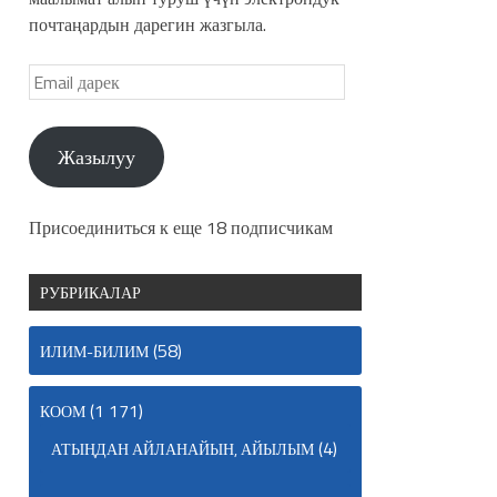
почтаңардын дарегин жазгыла.
Жазылуу
Присоединиться к еще 18 подписчикам
РУБРИКАЛАР
(58)
ИЛИМ-БИЛИМ
(1 171)
КООМ
(4)
АТЫҢДАН АЙЛАНАЙЫН, АЙЫЛЫМ