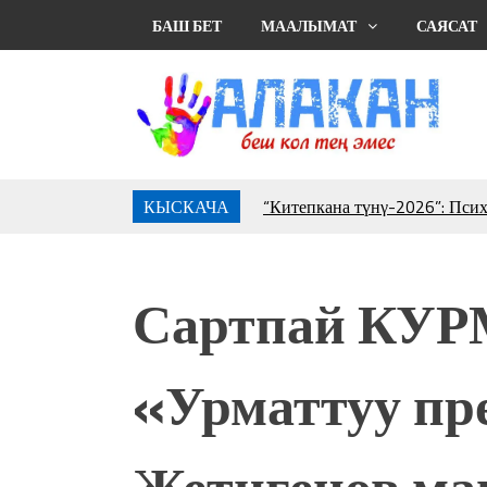
БАШ БЕТ
МААЛЫМАТ
САЯСАТ
КЫСКАЧА
“Китепкана түнγ-2026”: Пси
менен жолугушууга келиңиз! 
Латын арибиндеги “Чабуул”..
тарыхы жана редакторлору... 
Сартпай КУ
“КАРА КЕМПИР”: ҮМҮТТ
Кыргызстандагы эң ири музы
Royal Central Park'ка 30 миң 
«Урматтуу пр
Фестиваль Symphony of Water
тысяч гостей
Жыргалбек КАСАБОЛОТОВ: “
Жетигенов ма
тегерек столго атка минерле