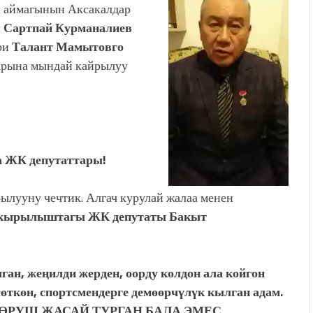
 аймагынын Аксакалдар
ы
Сартпай Курманалиев
ри
Талант Мамытовго
арына мындай кайрылуу
а ЖК депутаттары!
ылууну чечтик. Алгач курулай жалаа менен
акырылыштагы ЖК депутаты
Бакыт
ган, жеңилди жерден, оорду колдон ала койгон
өткөн, спортсмендерге демөөрчүлүк кылган адам.
КӨРΥШ ЖАСАЙ ТУРГАН БАЛА ЭМЕС
.