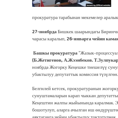
прокуратура тарабынан мекемелер аралык 
27-ноябрда
Бишкек шаарындагы Биринчи 
чарасы каралып,
26-январга чейин кама
Башкы прокуратура
“Жазык-процессуал
(Б.Жетигенов, А.Жээнбеков. Т.Зулпукар
ноябрда Жогорку Кеңешке тиешелүү суну
убактылуу депутаттык комиссия түзүлгөн
Белгилей кетсек, прокуратуранын жогорк
сунуштамаларын карап чыккан депутаттык
Ке
ң
ештин жалпы жыйынында каралмак. Эг
бошотулуп, аларга ачылган иш
ө
ндүрүшт
ө
аяктаганга чейин убактылуу токтотулмак.