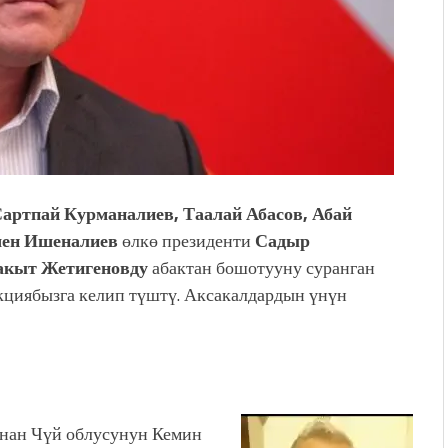
артпай Курманалиев, Таалай Абасов, Абай
шен Ишеналиев
өлкө президенти
Садыр
кыт Жетигеновду
абактан бошотууну суранган
акциябызга келип түштү. Аксакалдардын үнүн
ынан Чүй облусунун Кемин