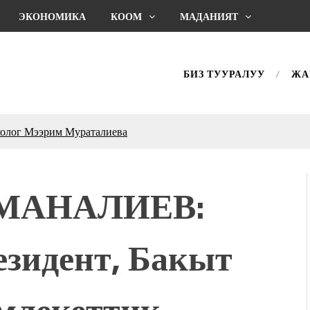
ЭКОНОМИКА
КООМ
МАДАНИЯТ
БИЗ ТУУРАЛУУ
ЖА
холог Мээрим Мураталиева
(Дарек. Видео)
. “Ала-Тоо” журналынын
(Тизме. Видео)
РМАНАЛИЕВ:
ҮН ТҮБӨЛҮК СИМВОЛУ
калуу фонтанды көрүү үчүн
адам чогулду
езидент, Бакыт
 & Light собрал более 20
Уңгужол” темадагы
млекеттик
р дагы катышса жакшы