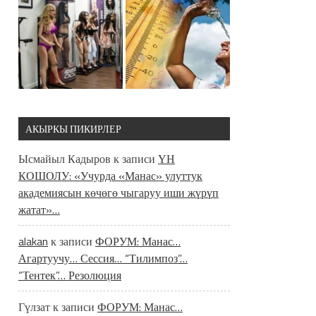
АКЫРКЫ ПИКИРЛЕР
Ысмайыл Кадыров
к записи
ҮН
КОШОЛУ: «Учурда «Манас» улуттук
академиясын көчөгө чыгаруу иши жүрүп
жатат»…
alakan
к записи
ФОРУМ: Манас…
Агартуучу… Сессия… “Тилимпоз”…
“Тентек”… Резолюция
Гүлзат
к записи
ФОРУМ: Манас…