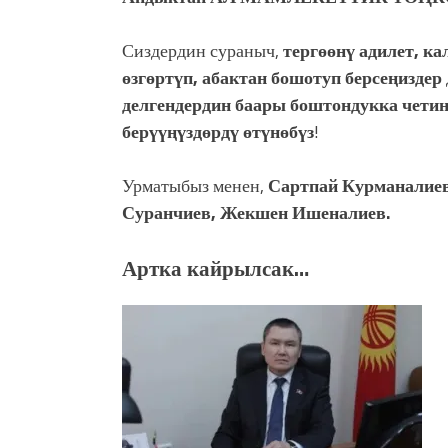
Сиздердин сураныч,
тергөөнү адилет, к
өзгөртүп, абактан бошотуп берсеңиздер
делгендердин баары боштондукка чети
берүүңүздөрдү өтүнөбүз
!
Урматыбыз менен,
Сартпай Курманалиев
Суранчиев, Жекшен Ишеналиев.
Артка кайрылсак…