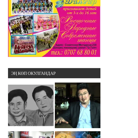
ЭҢ КӨП ОКУЛГАНДАР