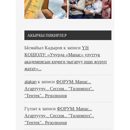
АКЫРКЫ ПИКИРЛЕР
Ысмайыл Кадыров
к записи
ҮН
КОШОЛУ: «Учурда «Манас» улуттук
академиясын көчөгө чыгаруу иши жүрүп
жатат»…
alakan
к записи
ФОРУМ: Манас…
Агартуучу… Сессия… “Тилимпоз”…
“Тентек”… Резолюция
Гүлзат
к записи
ФОРУМ: Манас…
Агартуучу… Сессия… “Тилимпоз”…
“Тентек”… Резолюция