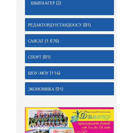
(2)
ШЫПААГЕР
(81)
РЕДАКТОРДУН ТАНДООСУ
(1 676)
САЯСАТ
(81)
СПОРТ
(114)
ШОУ-МОУ
(91)
ЭКОНОМИКА