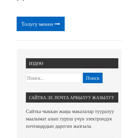
Толугу менен
ИЗДӨӨ
САЙТКА ЭЛ. ПОЧТА АРКЫЛУУ ЖАЗЫЛУУ
Сайтка чыккан жаңы макалалар тууралуу
маалымат алып туруш үчүн электрондук
почтаңардын дарегин жазгыла.