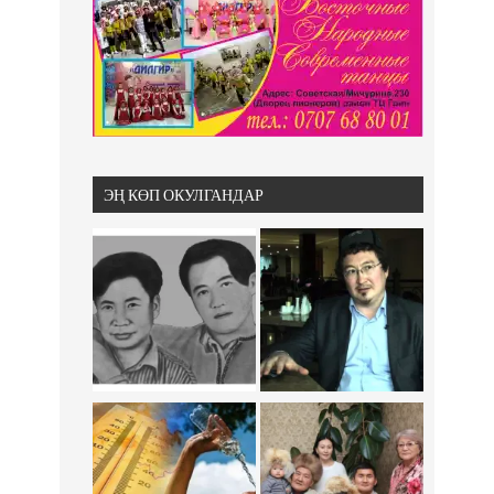
ЭҢ КӨП ОКУЛГАНДАР