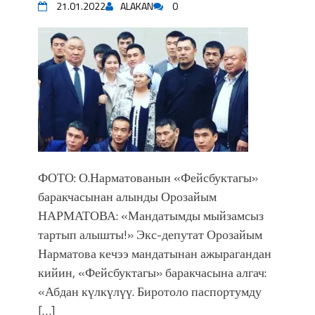
21.01.2022
ALAKAN
0
ФОТО: О.Нарматованын «Фейсбуктагы»
баракчасынан алынды Орозайым
НАРМАТОВА: «Мандатымды мыйзамсыз
тартып алышты!» Экс-депутат Орозайым
Нарматова кечээ мандатынан ажырагандан
кийин, «Фейсбуктагы» баракчасына алгач:
«Абдан күлкүлүү. Биротоло паспортумду
[…]