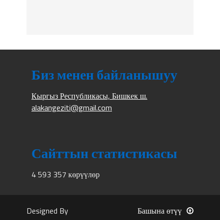
Биз менен байланышуу
Кыргыз Республикасы, Бишкек ш.
alakangeziti@gmail.com
Сайттын статистикасы
4 593 357 көрүүлөр
Designed By
Башына өтүү