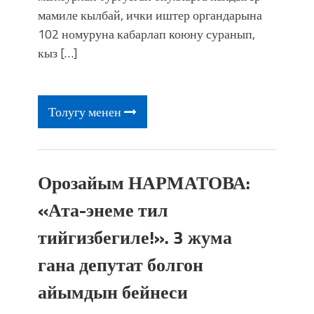
фонтанды көрүү үчүн Royal Central
мамиле кылбай, ички иштер органдарына
Park'ка 30 миң адам чогулду
102 номуруна кабарлап коюну суранып,
кыз […]
Толугу менен
Орозайым НАРМАТОВА:
«Ата-энеме тил
тийгизбегиле!». 3 жума
гана депутат болгон
айымдын бейнеси