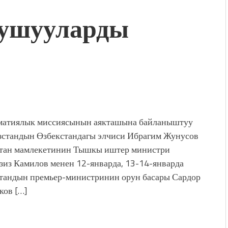
гушууларды
дой адабият алпы чыгыш
журнал сөзсүз керек!”
холог Мээрим Мураталиева
(Дарек. Видео)
. “Ала-Тоо” журналынын
(Тизме. Видео)
ҮН ТҮБӨЛҮК СИМВОЛУ
калуу фонтанды көрүү үчүн
адам чогулду
атиялык миссиясынын аякташына байланыштуу
стандын Өзбекстандагы элчиси Ибрагим Жунусов
тан мамлекетинин Тышкы иштер министри
зиз Камилов менен 12-январда, 13-14-январда
тандын премьер-министринин орун басары Сардор
ков […]