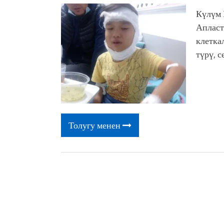
Күлүм
Апласт
клетка
түрү, 
Толугу менен