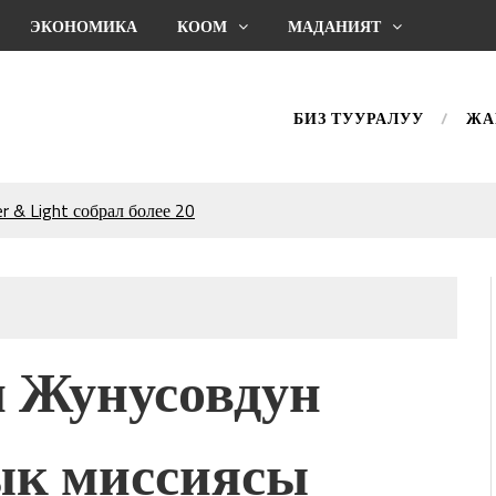
ЭКОНОМИКА
КООМ
МАДАНИЯТ
БИЗ ТУУРАЛУУ
ЖА
 & Light собрал более 20
Уңгужол” темадагы
р дагы катышса жакшы
КТАГАН ЖУСУП
 Жунусовдун
впечатляющим шоу
l Central Park
ык миссиясы
ахмат союзунун
ым сыймык жана чоң