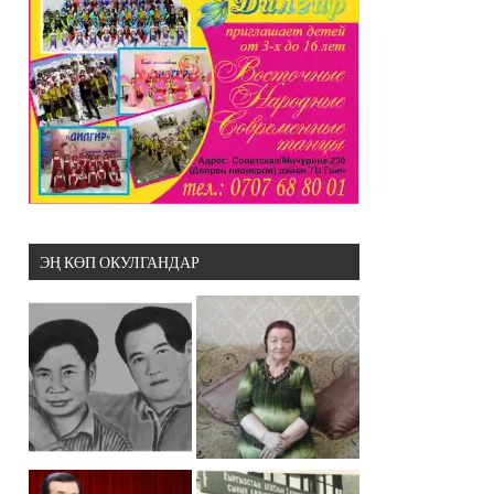
ЭҢ КӨП ОКУЛГАНДАР