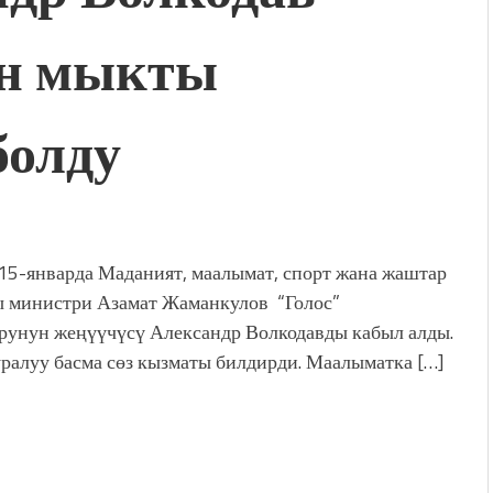
н мыкты
болду
 15-январда Маданият, маалымат, спорт жана жаштар
ы министри Азамат Жаманкулов “Голос”
рунун жеңүүчүсү Александр Волкодавды кабыл алды.
уралуу басма сөз кызматы билдирди. Маалыматка […]