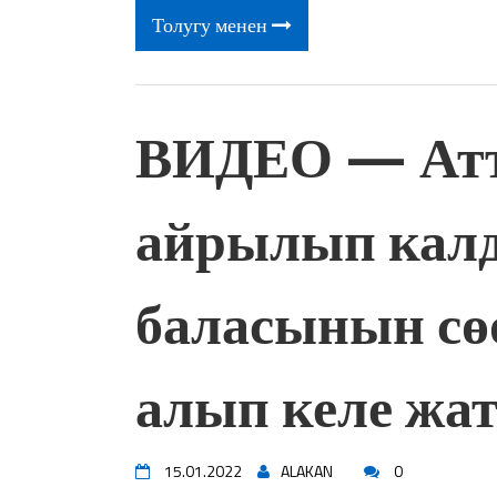
Толугу менен
ВИДЕО — Атт
айрылып калд
баласынын сө
алып келе жат
15.01.2022
ALAKAN
0