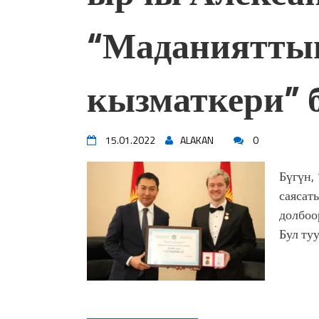
“Маданиятты
кызматкери” 
15.01.2022
ALAKAN
0
Бүгүн,
саясат
долбоо
Бул ту