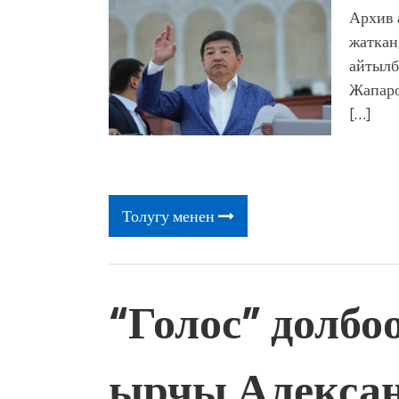
Архив 
жаткан
айтылб
Жапаро
[…]
Толугу менен
“Голос” долбо
ырчы Алексан