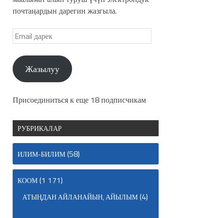
почтаңардын дарегин жазгыла.
Жазылуу
Присоединиться к еще 18 подписчикам
РУБРИКАЛАР
(58)
ИЛИМ-БИЛИМ
(1 171)
КООМ
(4)
АТЫҢДАН АЙЛАНАЙЫН, АЙЫЛЫМ