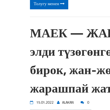
Толугу менен
МАЕК — ЖАП
элди түзөгөнг
бирок, жан-ж
жарашпай жа
15.01.2022
ALAKAN
0