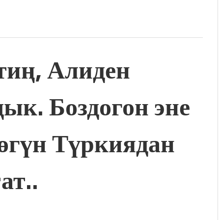
иң, Алиден
ык. Боздогон эне
өгүн Түркиядан
ат..