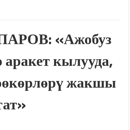
АРОВ: «Ажобуз
ө аракет кылууда,
өөкөрлөрү жакшы
тат»