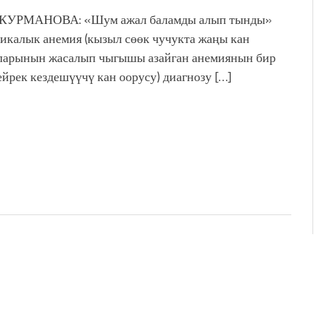
 КУРМАНОВА: «Шум ажал баламды алып тынды»
икалык анемия (кызыл сөөк чучукта жаңы кан
ларынын жасалып чыгышы азайган анемиянын бир
сейрек кездешүүчү кан оорусу) диагнозу […]