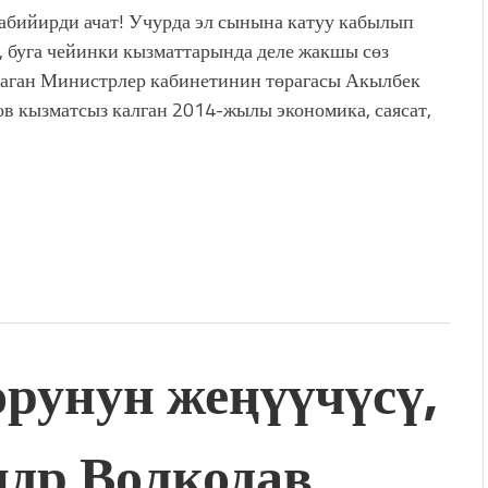
абийирди ачат! Учурда эл сынына катуу кабылып
, буга чейинки кызматтарында деле жакшы сөз
аган Министрлер кабинетинин төрагасы Акылбек
в кызматсыз калган 2014-жылы экономика, саясат,
орунун жеңүүчүсү,
др Волкодав