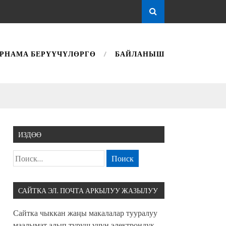
РНАМА БЕРҮҮЧҮЛӨРГӨ
БАЙЛАНЫШ
ИЗДӨӨ
САЙТКА ЭЛ. ПОЧТА АРКЫЛУУ ЖАЗЫЛУУ
Сайтка чыккан жаңы макалалар тууралуу
маалымат алып туруш үчүн электрондук