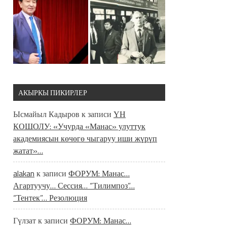
АКЫРКЫ ПИКИРЛЕР
Ысмайыл Кадыров
к записи
ҮН
КОШОЛУ: «Учурда «Манас» улуттук
академиясын көчөгө чыгаруу иши жүрүп
жатат»…
alakan
к записи
ФОРУМ: Манас…
Агартуучу… Сессия… “Тилимпоз”…
“Тентек”… Резолюция
Гүлзат
к записи
ФОРУМ: Манас…