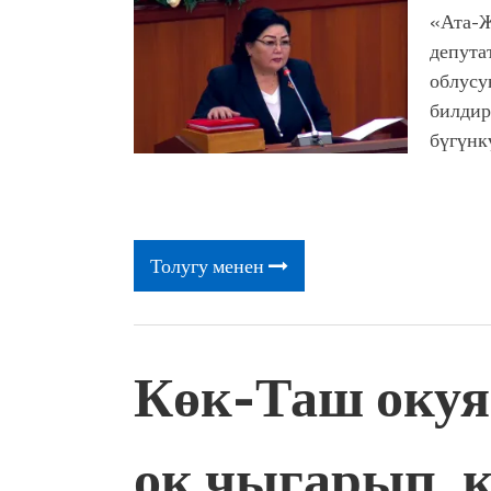
«Ата-Ж
депута
облусу
билдир
бүгүнк
Толугу менен
Көк-Таш окуя
ок чыгарып, 