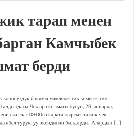
ик тарап менен
барган Камчыбек
мат берди
к коопсуздук боюнча мамлекеттик комитеттин
 алдындагы Чек ара кызматы бүгүн, 28-январда,
мененки саат 08:00гө карата кыргыз-тажик чек
да абал туруктуу экендигин билдирди. Алардын […]