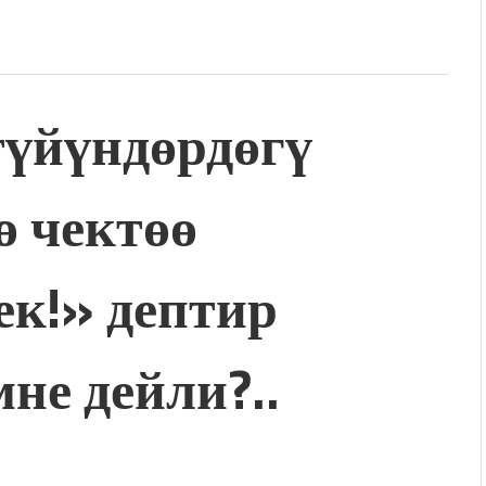
үйүндөрдөгү
ө чектөө
ек!» дептир
не дейли?..