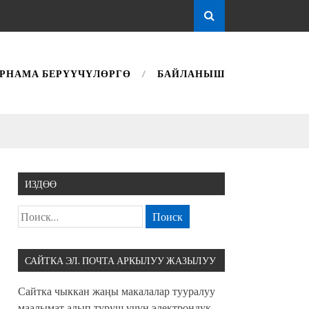
РНАМА БЕРҮҮЧҮЛӨРГӨ
БАЙЛАНЫШ
ИЗДӨӨ
САЙТКА ЭЛ. ПОЧТА АРКЫЛУУ ЖАЗЫЛУУ
Сайтка чыккан жаңы макалалар тууралуу
маалымат алып туруш үчүн электрондук