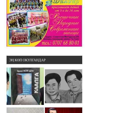
ЭҢ КӨП ОКУЛГАНДАР