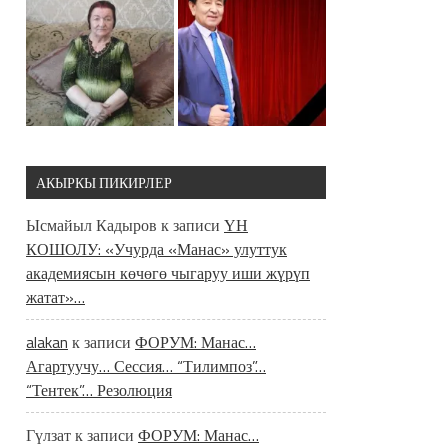
АКЫРКЫ ПИКИРЛЕР
Ысмайыл Кадыров
к записи
ҮН
КОШОЛУ: «Учурда «Манас» улуттук
академиясын көчөгө чыгаруу иши жүрүп
жатат»…
alakan
к записи
ФОРУМ: Манас…
Агартуучу… Сессия… “Тилимпоз”…
“Тентек”… Резолюция
Гүлзат
к записи
ФОРУМ: Манас…