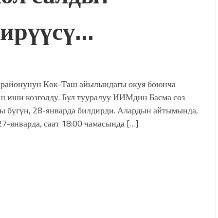
ирүүсү…
 районунун Көк-Таш айылындагы окуя боюнча
 иши козголду. Бул тууралуу ИИМдин Басма сөз
ы бүгүн, 28-январда билдирди. Алардын айтымында,
27-январда, саат 18:00 чамасында […]