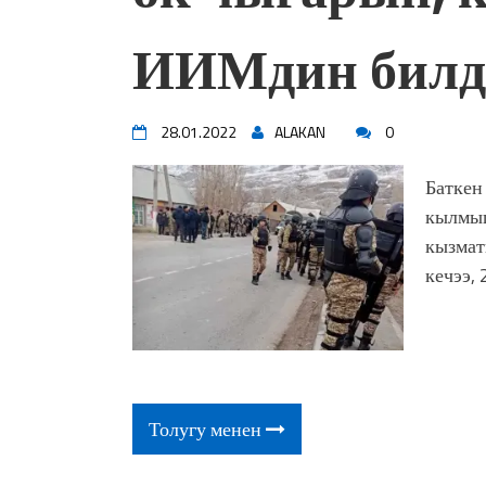
ИИМдин билд
28.01.2022
ALAKAN
0
Баткен
кылмыш
кызмат
кечээ, 
Толугу менен