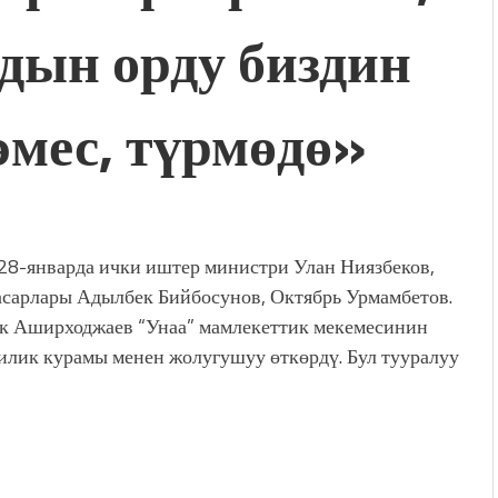
дын орду биздин
дой адабият алпы чыгыш
журнал сөзсүз керек!”
холог Мээрим Мураталиева
(Дарек. Видео)
эмес, түрмөдө»
. “Ала-Тоо” журналынын
(Тизме. Видео)
ҮН ТҮБӨЛҮК СИМВОЛУ
калуу фонтанды көрүү үчүн
адам чогулду
 28-январда ички иштер министри Улан Ниязбеков,
асарлары Адылбек Бийбосунов, Октябрь Урмамбетов.
к Аширходжаев “Унаа” мамлекеттик мекемесинин
илик курамы менен жолугушуу өткөрдү. Бул тууралуу