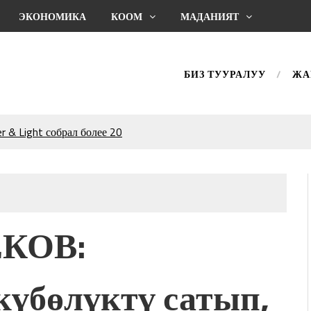
ЭКОНОМИКА
КООМ
МАДАНИЯТ
БИЗ ТУУРАЛУУ
ЖА
 & Light собрал более 20
Уңгужол” темадагы
р дагы катышса жакшы
КТАГАН ЖУСУП
ЕКОВ:
впечатляющим шоу
l Central Park
күбөлүктү сатып,
ахмат союзунун
ым сыймык жана чоң