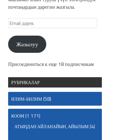
почтаңардын дарегин жазгыла.
Жазылуу
Присоединиться к еще 18 подписчикам
РУБРИКАЛАР
(58)
ИЛИМ-БИЛИМ
(1 171)
КООМ
(4)
АТЫҢДАН АЙЛАНАЙЫН, АЙЫЛЫМ