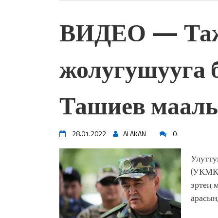
ВИДЕО — Таж
жолугушууга 
Ташиев маалы
28.01.2022
ALAKAN
0
Улутту
(УКМК)
эртең 
арасын