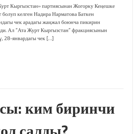
урт Кыргызстан» партиясынан Жогорку Кеңешке
т болуп келген Надира Нарматова Баткен
ндагы чек арадагы жаңжал боюнча пикирин
ди. Ал “Ата Журт Кыргызстан” фракциясынын
ү, 28-январдагы чек […]
сы: ким биринчи
кол салды?