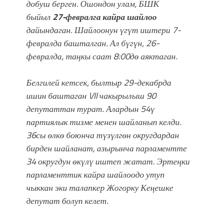
добуш берген. Ошондон улам, БШК
быйыл
27-февралга кайра шайлоо
дайындаган.
Шайлоонун үгүт иштери 7-
февралда башталган. Ал бүгүн, 26-
февралда, таңкы саат 8:00дө аяктаган.
Белгилей кетсек, былтыр 29-декабрда
ишин баштаган VII чакырылыш 90
депутаттан турат. Алардын 54ү
партиялык тизме менен шайланып келди.
36сы өлкө боюнча түзүлгөн округдардан
бирден шайланат, азырынча парламентте
34 округдун өкүлү иштеп жатат. Эртеңки
парламенттик кайра шайлоодо утуп
чыккан эки талапкер Жогорку Кеңешке
депутат болуп келет.