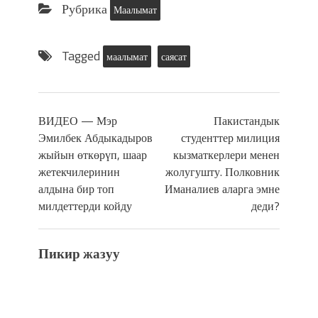
Рубрика
Маалымат
Tagged
маалымат
саясат
ВИДЕО — Мэр
Пакистандык
Эмилбек Абдыкадыров
студенттер милиция
жыйын өткөрүп, шаар
кызматкерлери менен
жетекчилеринин
жолугушту. Полковник
алдына бир топ
Иманалиев аларга эмне
милдеттерди койду
деди?
Пикир жазуу