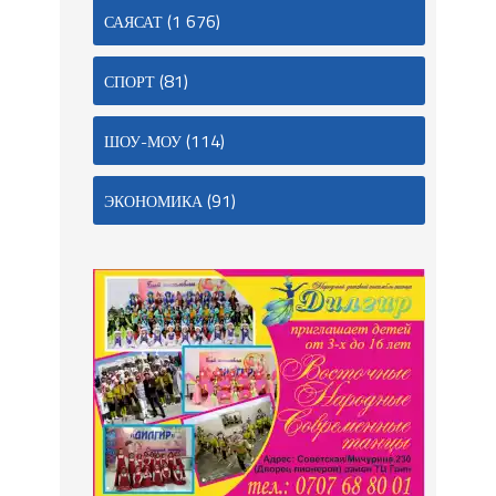
(1 676)
САЯСАТ
(81)
СПОРТ
(114)
ШОУ-МОУ
(91)
ЭКОНОМИКА