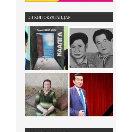
ЭҢ КӨП ОКУЛГАНДАР