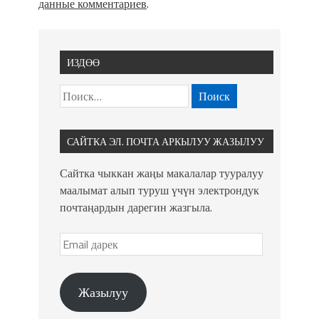
данные комментариев
.
ИЗДӨӨ
САЙТКА ЭЛ. ПОЧТА АРКЫЛУУ ЖАЗЫЛУУ
Сайтка чыккан жаңы макалалар тууралуу
маалымат алып туруш үчүн электрондук
почтаңардын дарегин жазгыла.
Жазылуу