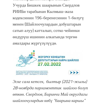
Учурда Бишкек шаарынын Свердлов
РИИБи тарабынан Кылмыш-жаза
кодексинин 196-беренесинин 1-бөлүгү
менен (Шайлоочулардын добуштарын
сатып алуу) катталып, сотко чейинки
өндүрүш ишинин алкагында тергөө
амалдары жүргүзүлүүдө.
Эске сала кетсек, былтыр (2021-жылы)
28-ноябрда парламенттик шайлоо болуп
өткөн. Свердлов, Биринчи Май округдагы
шайлоочулардын көбү “баарына каршы”