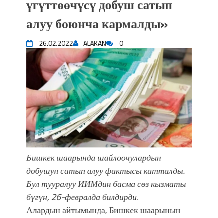
үгүттөөчүсү добуш сатып
впечатляющим шоу музыкальных
алуу боюнча кармалды»
фонтанов в Royal Central Park
Аида САЛЯНОВА: "Кыргыз шахмат
26.02.2022
ALAKAN
0
союзунун президенти болуп
шайланышым сыймык жана чоң
жоопкерчилик!"
Садыр ЖАПАРОВ: “Айтматовдой
адабият алпы чыгыш үчүн, улуу көч
уланышы үчүн журнал сөзсүз керек!”
“Китепкана түнγ-2026”: Психолог
Мээрим Мураталиева менен
жолугушууга келиңиз! (Дарек. Видео)
Латын арибиндеги “Чабуул”... “Ала-
Бишкек шаарында шайлоочулардын
Тоо” журналынын тарыхы жана
добушун сатып алуу фактысы катталды.
редакторлору... (Тизме. Видео)
Бул тууралуу ИИМдин басма сөз кызматы
“КАРА КЕМПИР”: ҮМҮТТҮН
бүгүн, 26-февралда билдирди.
ТҮБӨЛҮК СИМВОЛУ
Кыргызстандагы эң ири музыкалуу
Алардын айтымында, Бишкек шаарынын