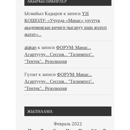
АКЫРКЫ ПИКИРЛЕР
Ысмайыл Кадыров
к записи
ҮН
КОШОЛУ: «Учурда «Манас» улуттук
академиясын көчөгө чыгаруу иши жүрүп
жатат»…
alakan
к записи
ФОРУМ: Манас…
Агартуучу… Сессия… “Тилимпоз”…
“Тентек”… Резолюция
Гүлзат
к записи
ФОРУМ: Манас…
Агартуучу… Сессия… “Тилимпоз”…
“Тентек”… Резолюция
ЖЫЛНААМА
Февраль 2022