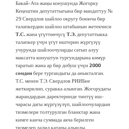
фонтанды көрүү үчүн Royal Central
Бакай-Ата жаңы конушунда Жогорку
Park'ка 30 миң адам чогулду
Кеңештин депутаттыгына бир мандаттуу №
29 Свердлов шайлоо округу боюнча бир
талапкердин шайлоо штабынын жетекчиси
Т.С.
жана үгүттөөчүсү
Т.Э.
депутаттыкка
талапкер үчүн үгүт иштерин жүргүзүү
учурунда шайлоочуларды сатып алуу
максатта конуштун тургундарына көмүр
таратып жана ар бир добуш үчүн
2000
сомдон
бере тургандыгы да аныкталган.
Т.С. менен Т.Э. Свердлов РИИБне
жеткирилип, суракка алынган. Жогорудагы
жарандардын даректеринде тинтүү иш-
чарасы дагы жүргүзүлүп, шайлоочулардын
тизмелери толтурулган бланктар жана
кимге канча суммада акча берилген
тизмелер далил катары алынды.