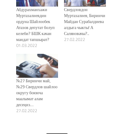
Абдурахманхажи
Свердловдон
Муртазалиевдин
Муртазалиев, Биринчи
ордуна Шайлообек
Майдан Сурабалдиева
Атазов депутат болуп
алдыга чыкты! А
келеби? БШК качан
Саляновачы?..
мандат тапшырат?
27.02.2022
01.03.2022
№27 Биринчи май,
№29 Свердлов шайлоо
округу боюнча
маалымат алам
десеңиз…
27.02.2022