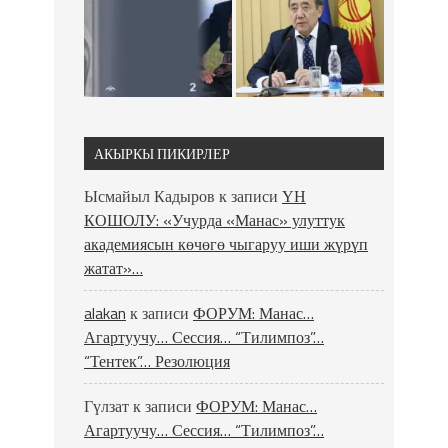
АКЫРКЫ ПИКИРЛЕР
Ысмайыл Кадыров
к записи
ҮН
КОШОЛУ: «Учурда «Манас» улуттук
академиясын көчөгө чыгаруу иши жүрүп
жатат»…
alakan
к записи
ФОРУМ: Манас…
Агартуучу… Сессия… “Тилимпоз”…
“Тентек”… Резолюция
Гүлзат
к записи
ФОРУМ: Манас…
Агартуучу… Сессия… “Тилимпоз”…