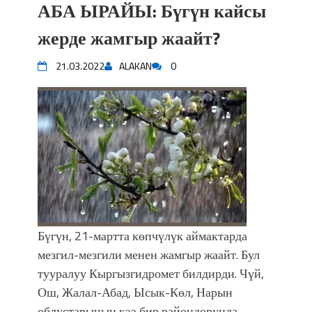
АБА ЫРАЙЫ: Бүгүн кайсы
жерде жамгыр жаайт?
21.03.2022
ALAKAN
0
Бүгүн, 21-мартта көпчүлүк аймактарда
мезгил-мезгили менен жамгыр жаайт. Бул
тууралуу Кыргызгидромет билдирди. Чүй,
Ош, Жалал-Абад, Ысык-Көл, Нарын
облустарынын кээ бир райондорунда