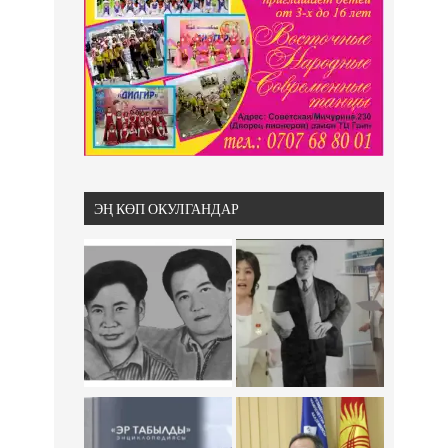
ЭҢ КӨП ОКУЛГАНДАР