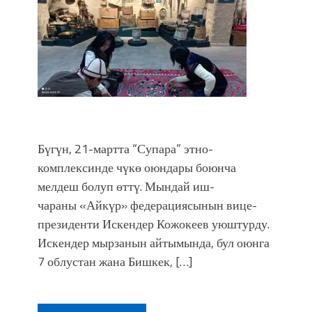
Бүгүн, 21-мартта “Супара” этно-
комплексинде чүкө оюндары боюнча
мелдеш болуп өттү. Мындай иш-
чараны «Айкүр» федерациясынын вице-
президенти Искендер Кожокеев уюштурду.
Искендер мырзанын айтымында, бул оюнга
7 облустан жана Бишкек, […]