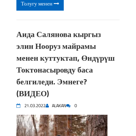
Толугу менен
Аида Салянова кыргыз
элин Нооруз майрамы
менен куттуктап, Өндүрүш
Токтонасыровду баса
белгиледи. Эмнеге?
(ВИДЕО)
21.03.2022
ALAKAN
0