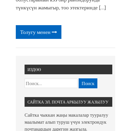
түнкүсүн жамыгыр, тоо этектеринде […]
Толугу менен
ИЗДӨӨ
САЙТКА ЭЛ. ПОЧТА АРКЫЛУУ ЖАЗЫЛУУ
Сайтка чыккан жаңы макалалар тууралуу
маалымат алып туруш үчүн электрондук
почтаңардын дарегин жазгыла.