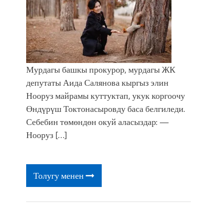
Мурдагы башкы прокурор, мурдагы ЖК
депутаты Аида Салянова кыргыз элин
Нооруз майрамы куттуктап, укук коргоочу
Өндүрүш Токтонасыровду баса белгиледи.
Себебин төмөндөн окуй аласыздар: —
Нооруз […]
Толугу менен