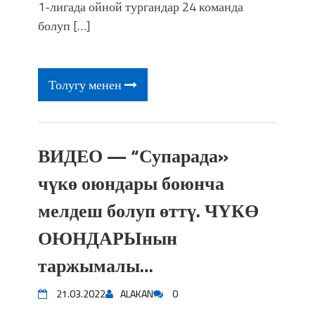
фонтанды көрүү үчүн Royal Central
1-лигада ойной тургандар 24 команда
Park'ка 30 миң адам чогулду
болуп […]
Толугу менен
ВИДЕО — “Супарада»
чүкө оюндары боюнча
мелдеш болуп өттү. ЧҮКӨ
ОЮНДАРЫнын
таржымалы…
21.03.2022
ALAKAN
0