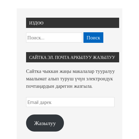
ИЗДӨӨ
САЙТКА ЭЛ. ПОЧТА АРКЫЛУУ ЖАЗЫЛУУ
Сайтка чыккан жаңы макалалар тууралуу
маалымат алып туруш үчүн электрондук
почтаңардын дарегин жазгыла.
Жазылуу