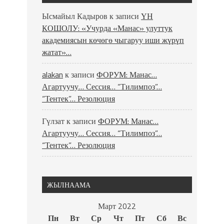
Ысмайыл Кадыров
к записи
ҮН
КОШОЛУ: «Учурда «Манас» улуттук
академиясын көчөгө чыгаруу иши жүрүп
жатат»…
alakan
к записи
ФОРУМ: Манас…
Агартуучу… Сессия… “Тилимпоз”…
“Тентек”… Резолюция
Гүлзат
к записи
ФОРУМ: Манас…
Агартуучу… Сессия… “Тилимпоз”…
“Тентек”… Резолюция
ЖЫЛНААМА
Март 2022
Пн
Вт
Ср
Чт
Пт
Сб
Вс