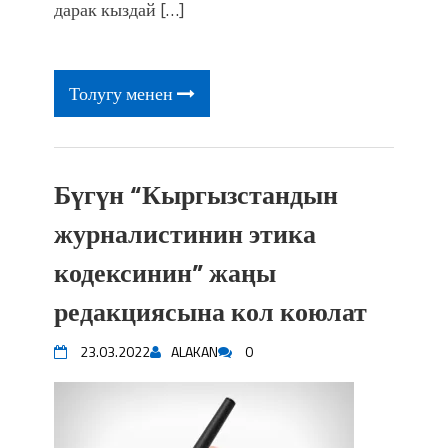
фонтанды көрүү үчүн Royal Central
дарак кыздай […]
Park'ка 30 миң адам чогулду
Толугу менен
Бүгүн “Кыргызстандын
журналистинин этика
кодексинин” жаңы
редакциясына кол коюлат
23.03.2022
ALAKAN
0