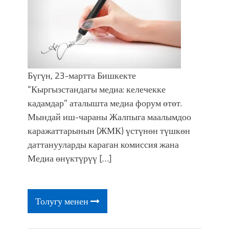
Бүгүн, 23-мартта Бишкекте
“Кыргызстандагы медиа: келечекке
кадамдар” аталышта медиа форум өтөт.
Мындай иш-чараны Жалпыга маалымдоо
каражаттарынын (ЖМК) үстүнөн түшкөн
даттанууларды караган комиссия жана
Медиа өнүктүрүү […]
Толугу менен