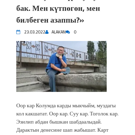
впечатляющим шоу музыкальных
бак. Мен күтпөгөн, мен
фонтанов в Royal Central Park
билбеген азаппы?»
Аида САЛЯНОВА: "Кыргыз шахмат
союзунун президенти болуп
23.03.2022
ALAKAN
0
шайланышым сыймык жана чоң
жоопкерчилик!"
Садыр ЖАПАРОВ: “Айтматовдой
адабият алпы чыгыш үчүн, улуу көч
уланышы үчүн журнал сөзсүз керек!”
“Китепкана түнγ-2026”: Психолог
Мээрим Мураталиева менен
жолугушууга келиңиз! (Дарек. Видео)
Латын арибиндеги “Чабуул”... “Ала-
Тоо” журналынын тарыхы жана
Оор кар Колумда карды мыкчыйм, муздагы
редакторлору... (Тизме. Видео)
кол какшатат. Оор кар. Суу кар. Тоголок кар.
“КАРА КЕМПИР”: ҮМҮТТҮН
Эзилип абдан бышкан шабдаалыдай.
ТҮБӨЛҮК СИМВОЛУ
Кыргызстандагы эң ири музыкалуу
Дарактын денесине шап жабышат. Карт