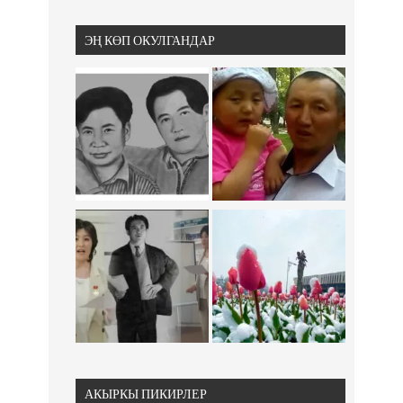
ЭҢ КӨП ОКУЛГАНДАР
АКЫРКЫ ПИКИРЛЕР