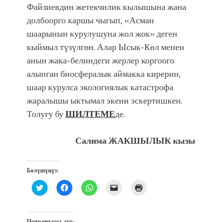
Файзиевдин жетекчилик кылышына жана
долбоорго каршы чыгып, «Асман
шаарынын курулушуна жол жок» деген
кыймыл түзүлгөн. Алар Ысык-Көл менен
анын жака-белиндеги жерлер коргоого
алынган биосфералык аймакка кирерин,
шаар курулса экологиялык катастрофа
жаралышы ыктымал экени эскертишкен.
Толугу бу
ШИЛТЕМЕ
де.
Салима ЖАКШЫЛЫК кызы
Бөлүшүңүз:
Нажмите,
Нажмите,
Нажмите,
Послать
Нажмите
чтобы
чтобы
чтобы
ссылку
для
поделиться
открыть
поделиться
другу
печати
на
на
в
по
(Открывается
Twitter
Facebook
WhatsApp
электронной
в
(Открывается
(Открывается
(Открывается
почте
новом
Понравилось это: