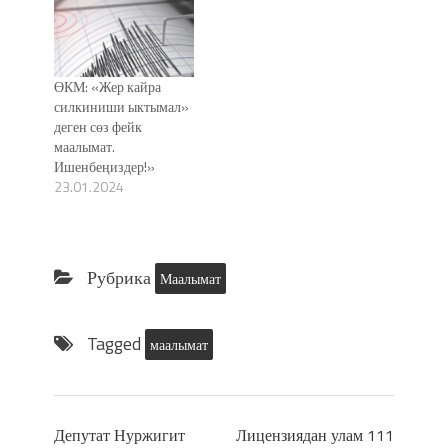
ӨКМ: «Жер кайра
силкиниши ыктымал»
деген сөз фейк
маалымат.
Ишенбеңиздер!»
23.01.2024
Рубрика
Маалымат
Tagged
маалымат
Депутат Нуржигит
Лицензиядан улам 111