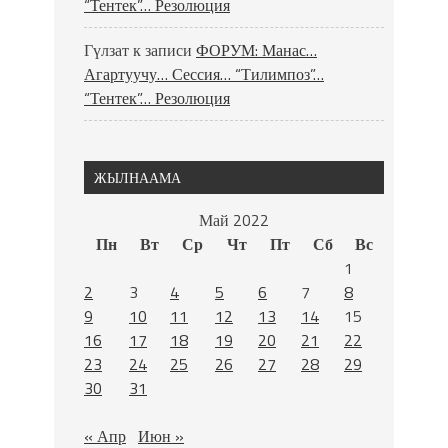
“Тентек”… Резолюция
Гүлзат
к записи
ФОРУМ: Манас…
Агартуучу… Сессия… “Тилимпоз”…
“Тентек”… Резолюция
ЖЫЛНААМА
Май 2022
Пн
Вт
Ср
Чт
Пт
Сб
Вс
1
2
3
4
5
6
7
8
9
10
11
12
13
14
15
16
17
18
19
20
21
22
23
24
25
26
27
28
29
30
31
« Апр
Июн »