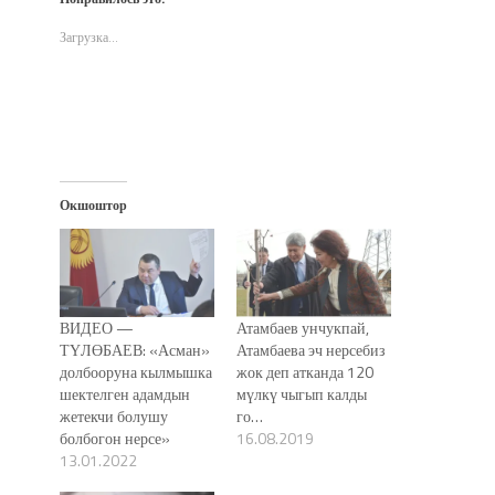
в
в
в
(Открывается
окне)
новом
новом
новом
в
окне)
окне)
окне)
новом
Загрузка...
окне)
Окшоштор
ВИДЕО —
Атамбаев унчукпай,
ТҮЛӨБАЕВ: «Асман»
Атамбаева эч нерсебиз
долбооруна кылмышка
жок деп атканда 120
шектелген адамдын
мүлкү чыгып калды
жетекчи болушу
го…
болбогон нерсе»
16.08.2019
13.01.2022