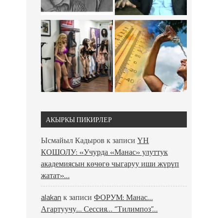
АКЫРКЫ ПИКИРЛЕР
Ысмайыл Кадыров
к записи
ҮН
КОШОЛУ: «Учурда «Манас» улуттук
академиясын көчөгө чыгаруу иши жүрүп
жатат»…
alakan
к записи
ФОРУМ: Манас…
Агартуучу… Сессия… “Тилимпоз”…