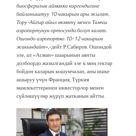
болмок”
биосфералык аймакка киргендигине
байланыштуу 10 чакырым ары жылат.
Тору-Айгыр айыл өкмөтү менен Тамчы
аэропортунун ортосунда болуп калат.
Ошондо аэропортко 10-12 чакырым
жакындайт
«,-дейт Р.Сабиров. Ошондой
эле, ал «Асман» шаарынын аянты
долбоордо жазылгандай эле 4 миң гектар
бойдон каларын кошумчалап, аны ишке
ашыруу үчүн Франция, Түркия
мамлекеттеринен инвесторлор менен
сүйлөшүүлөр жүрүп жатканын айтты.