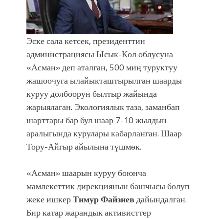
Эске сала кетсек, президенттин
администрациясы Ысык-Көл облусуна
«Асман» деп аталган, 500 миң туруктуу
жашоочуга ылайыкташтырылган шаарды
куруу долбоорун былтыр жайында
жарыялаган. Экологиялык таза, заманбап
шарттары бар бул шаар 7-10 жылдын
аралыгында курулары кабарланган. Шаар
Тору-Айгыр айылына түшмөк.
«Асман» шаарын куруу боюнча
мамлекеттик дирекциянын башчысы болуп
жеке ишкер
Тимур Файзиев
дайындалган.
Бир катар жарандык активисттер