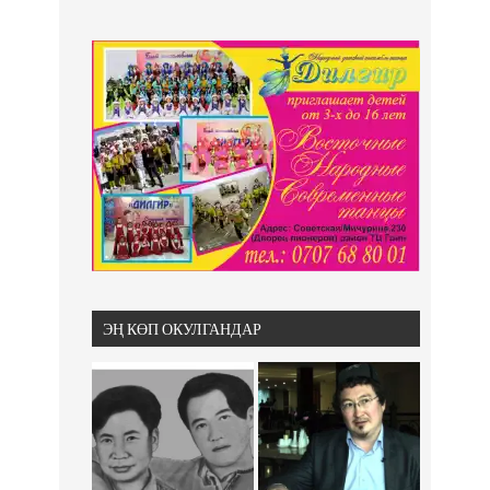
ЭҢ КӨП ОКУЛГАНДАР