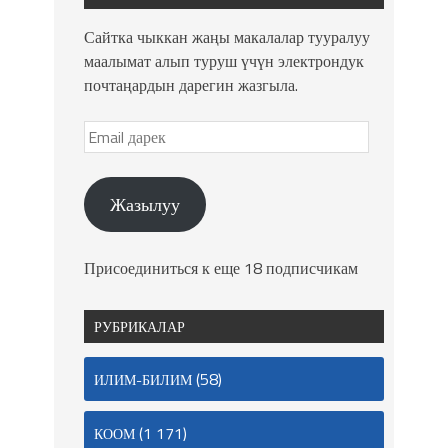
Сайтка чыккан жаңы макалалар тууралуу
маалымат алып туруш үчүн электрондук
почтаңардын дарегин жазгыла.
Жазылуу
Присоединиться к еще 18 подписчикам
РУБРИКАЛАР
(58)
ИЛИМ-БИЛИМ
(1 171)
КООМ