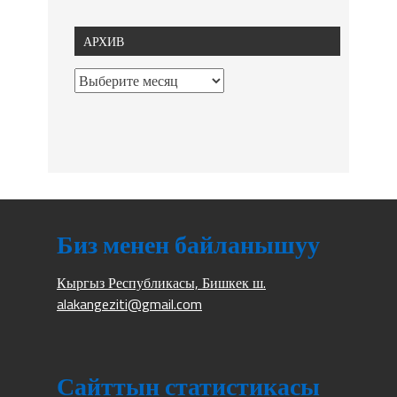
АРХИВ
Биз менен байланышуу
Кыргыз Республикасы, Бишкек ш.
alakangeziti@gmail.com
Сайттын статистикасы