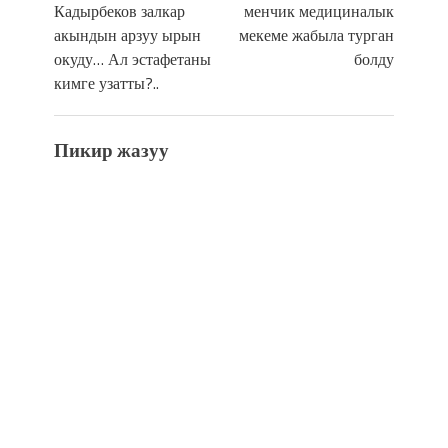
Кадырбеков залкар
менчик медициналык
акындын арзуу ырын
мекеме жабыла турган
окуду… Ал эстафетаны
болду
кимге узатты?..
Пикир жазуу