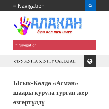
УЛУУ ЖУТТА УЛУТТУ САКТАГАН
ЖУСУП АБДРАХМАНОВ
10 000 гостей насладились
впечатляющим шоу музыкальных
Ысык-Көлдө «Асман»
фонтанов в Royal Central Park
Аида САЛЯНОВА: "Кыргыз шахмат
шаары курула турган жер
союзунун президенти болуп
шайланышым сыймык жана чоң
өзгөртүлдү
жоопкерчилик!"