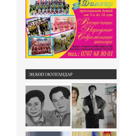
ЭҢ КӨП ОКУЛГАНДАР