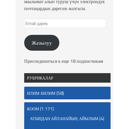
маалымат алып туруш үчүн электрондук
почтаңардын дарегин жазгыла.
Жазылуу
Присоединиться к еще 18 подписчикам
РУБРИКАЛАР
(58)
ИЛИМ-БИЛИМ
(1 171)
КООМ
(4)
АТЫҢДАН АЙЛАНАЙЫН, АЙЫЛЫМ