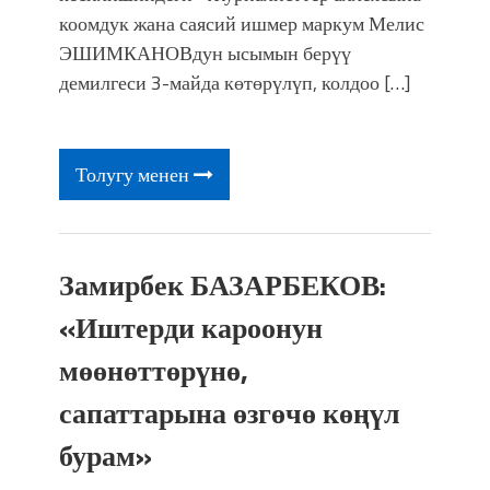
фонтанды көрүү үчүн Royal Central
коомдук жана саясий ишмер маркум Мелис
Park'ка 30 миң адам чогулду
ЭШИМКАНОВдун ысымын берүү
демилгеси 3-майда көтөрүлүп, колдоо […]
Толугу менен
Замирбек БАЗАРБЕКОВ:
«Иштерди кароонун
мөөнөттөрүнө,
сапаттарына өзгөчө көңүл
бурам»