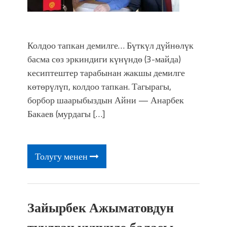
Колдоо тапкан демилге… Бүткүл дүйнөлүк
басма сөз эркиндиги күнүндө (3-майда)
кесиптештер тарабынан жакшы демилге
көтөрүлүп, колдоо тапкан. Тагырагы,
борбор шаарыбыздын Айни — Анарбек
Бакаев (мурдагы […]
Толугу менен
Зайырбек Ажыматовдун