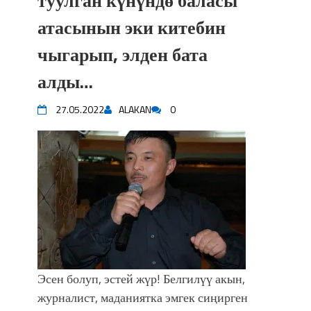
туулган күнүндө баласы
атасынын эки китебин
чыгарып, элден бата
алды…
27.05.2022
ALAKAN
0
Эсен болуп, эстей жүр! Белгилүү акын,
журналист, маданиятка эмгек сиңирген