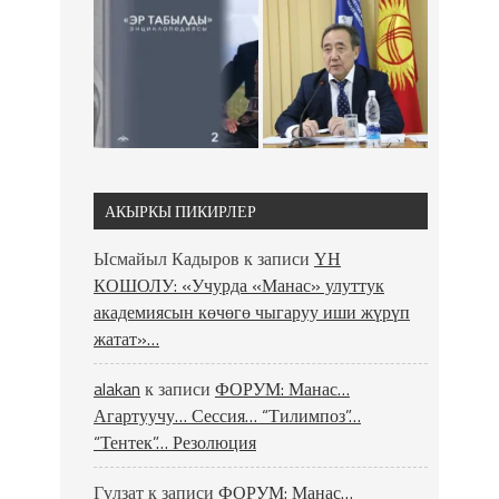
АКЫРКЫ ПИКИРЛЕР
Ысмайыл Кадыров
к записи
ҮН
КОШОЛУ: «Учурда «Манас» улуттук
академиясын көчөгө чыгаруу иши жүрүп
жатат»…
alakan
к записи
ФОРУМ: Манас…
Агартуучу… Сессия… “Тилимпоз”…
“Тентек”… Резолюция
Гүлзат
к записи
ФОРУМ: Манас…