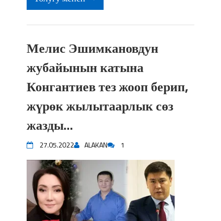
Мелис Эшимкановдун
жубайынын катына
Конгантиев тез жооп берип,
жүрөк жылытаарлык сөз
жазды…
27.05.2022
ALAKAN
1