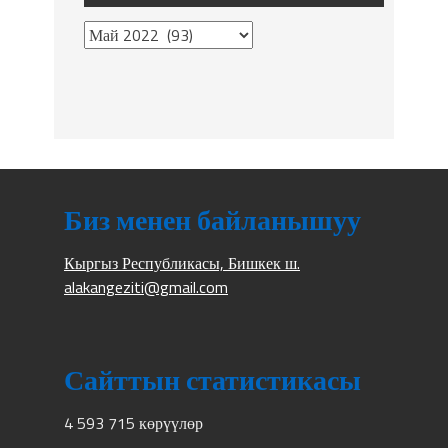
Биз менен байланышуу
Кыргыз Республикасы, Бишкек ш.
alakangeziti@gmail.com
Сайттын статистикасы
4 593 715 көрүүлөр