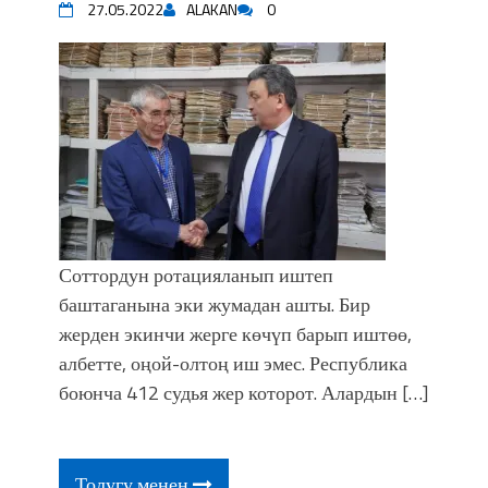
27.05.2022
ALAKAN
0
Соттордун ротацияланып иштеп
баштаганына эки жумадан ашты. Бир
жерден экинчи жерге көчүп барып иштөө,
албетте, оңой-олтоң иш эмес. Республика
боюнча 412 судья жер которот. Алардын […]
Толугу менен