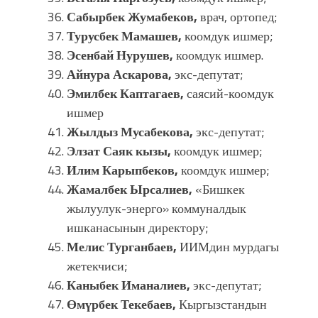
Сабырбек Жумабеков,
врач, ортопед;
Турусбек Мамашев,
коомдук ишмер;
Эсенбай Нурушев,
коомдук ишмер.
Айнура Аскарова,
экс-депутат;
Эмилбек Каптагаев,
саясий-коомдук
ишмер
Жылдыз Мусабекова,
экс-депутат;
Элзат Саяк кызы,
коомдук ишмер;
Илим Карыпбеков,
коомдук ишмер;
Жамалбек Ырсалиев,
«Бишкек
жылуулук-энерго» коммуналдык
ишканасынын директору;
Мелис Турганбаев,
ИИМдин мурдагы
жетекчиси;
Каныбек Иманалиев,
экс-депутат;
Өмүрбек Текебаев,
Кыргызстандын