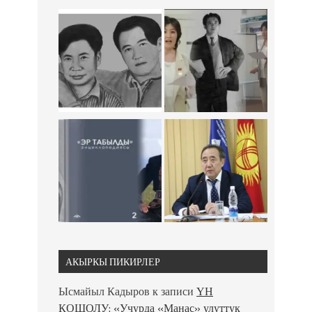
АКЫРКЫ ПИКИРЛЕР
Ысмайыл Кадыров
к записи
ҮН
КОШОЛУ: «Учурда «Манас» улуттук