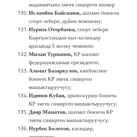
маданиятына эмгек сиңирген ишмер
Исламбек Байсынов,
шахмат боюнча
спорт чебери, дүйнө чемпиону;
Нуриза Оторбаева,
спорт чебери
Кыргызстандын кыз-келиндер
арасында 5 жолку чемпион;
Милан Турпанов,
КР шахмат
федерациясынын президенти;
Азамат Базаркулов,
кикбоксинг
боюнча КР эмгек сиңирген
машыктыруучусу;
Идинов Кубан,
эркин күрөш боюнча
КР эмгек сиңирген машыктыруучусу;
Даир Маматов,
шахмат боюнча КР
эмгек сиңирген машыктыруучусу;
Нурбек Болотов,
каскадер,
спортсмен;