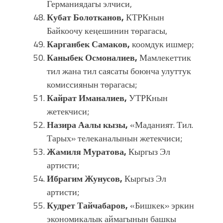
Германиядагы элчиси,
Кубат Болотканов,
КТРКнын
Байкоочу кеңешинин төрагасы,
Карганбек Самаков,
коомдук ишмер;
Каныбек Осмоналиев,
Мамлекеттик
тил жана тил саясаты боюнча улуттук
комиссиянын төрагасы;
Кайрат Иманалиев,
УТРКнын
жетекчиси;
Назира Аалы кызы,
«Маданият. Тил.
Тарых» телеканалынын жетекчиси;
Жамиля Муратова,
Кыргыз Эл
артисти;
Ибрагим Жунусов,
Кыргыз Эл
артисти;
Кудрет Тайчабаров,
«Бишкек» эркин
экономикалык аймагынын башкы