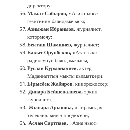
директору;
Мамат Сабыров,
«Азия ньюс»
гезитинин баяндамачысы;
Азимжан Ибраимов,
журналист,
котормочу;
Бекташ Шамшиев,
журналист;
Бакыт Орунбеков,
«Азаттык»
радиосунун баяндамачысы;
Руслан Курманалиев,
актер,
Маданияттын мыкты кызматкери;
Ырысбек Жабиров,
кинорежиссер;
Динара Бейшеналиева,
эркин
журналист,
Жыпара Арыкова,
«Пирамида»
телеканалынын продюсери;
Аслан Сартпаев,
«Азия ньюс»