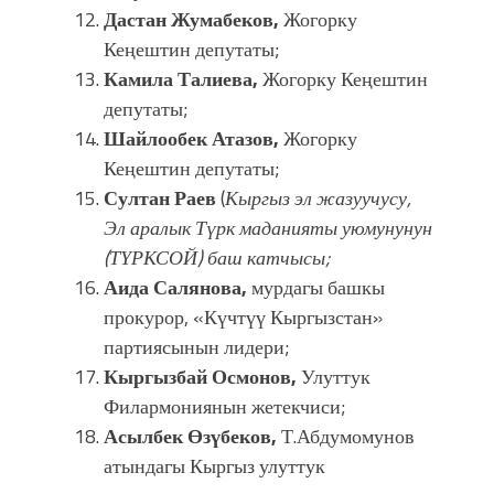
Дастан Жумабеков,
Жогорку
Кеңештин депутаты;
Камила Талиева,
Жогорку Кеңештин
депутаты;
Шайлообек Атазов,
Жогорку
Кеңештин депутаты;
Султан Раев
(
Кыргыз эл жазуучусу,
Эл аралык Түрк маданияты уюмунунун
(ТҮРКСОЙ) баш катчысы;
Аида Салянова,
мурдагы башкы
прокурор, «Күчтүү Кыргызстан»
партиясынын лидери;
Кыргызбай Осмонов,
Улуттук
Филармониянын жетекчиси;
Асылбек Өзүбеков,
Т.Абдумомунов
атындагы Кыргыз улуттук