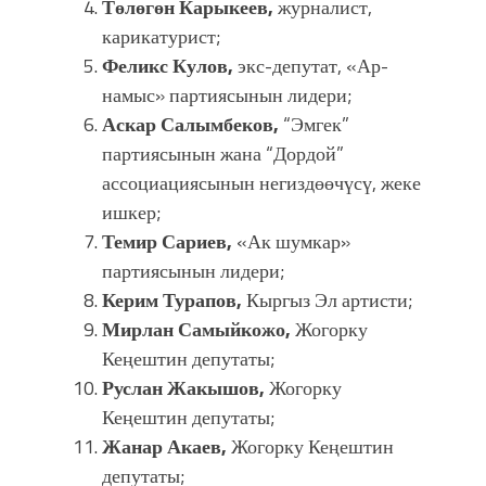
Төлөгөн Карыкеев,
журналист,
карикатурист;
Феликс Кулов,
экс-депутат, «Ар-
намыс» партиясынын лидери;
Аскар Салымбеков,
“Эмгек”
партиясынын жана “Дордой”
ассоциациясынын негиздөөчүсү, жеке
ишкер;
Темир Сариев,
«Ак шумкар»
партиясынын лидери;
Керим Турапов,
Кыргыз Эл артисти;
Мирлан Самыйкожо,
Жогорку
Кеңештин депутаты;
Руслан Жакышов,
Жогорку
Кеңештин депутаты;
Жанар Акаев,
Жогорку Кеңештин
депутаты;