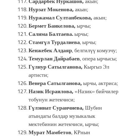
Сардарбек Нуркашов,
акын;
Нурзат Мокенова,
акын;
Нуржамал Султанбекова,
акын;
Бермет Баикелова,
ырчы;
Салима Балтаева.
ырчы;
Стамгүл Турдалиева
, ырчы;
Кенжебек Алдаяр
, белгилүү комузчу;
Темурлан Дайрабаев
, опера ырчысы;
Гүлнур Сатылганова,
Кыргыз Эл
артисти;
Венера Сатылганова,
ырчы, актриса;
Назик Исраилова,
«Назик» бийчилер
тобунун жетекчиси;
Гүлзинат Суранчиева,
Шубин
атындагы балдар музыкалык
мектебинин жетекчиси, ырчы;
Мурат Мамбетов
, КРнын