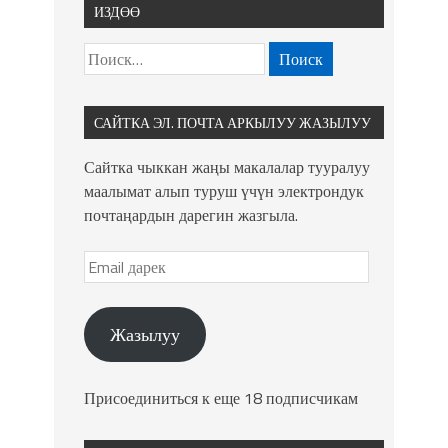
ИЗДӨӨ
САЙТКА ЭЛ. ПОЧТА АРКЫЛУУ ЖАЗЫЛУУ
Сайтка чыккан жаңы макалалар тууралуу
маалымат алып туруш үчүн электрондук
почтаңардын дарегин жазгыла.
Жазылуу
Присоединиться к еще 18 подписчикам