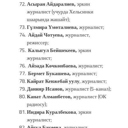
Асыран Айдаралиев,
эркин
журналист (учурда Хельсинки
шаарында жашайт);
Гүлмира Үмөталиева,
журналист;
Айдай Чотуева,
журналист,
режиссер;
Калыгул Бейшекеев,
эркин
журналист;
Айзада Көчкөнбаева,
журналист;
Бермет Букашева,
журналист;
Кайрат Кенжебай уулу
, журналист;
Данияр Исанов,
журналист (5-канал);
Канат Алманбетов,
журналист (ОК
радиосу);
Индира Куралбекова
, эркин
журналист;
Айгүл Бакеева,
журналист