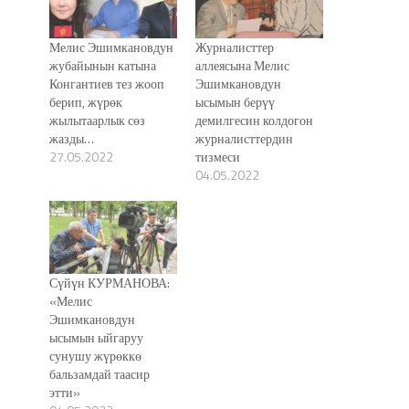
Мелис Эшимкановдун
Журналисттер
жубайынын катына
аллеясына Мелис
Конгантиев тез жооп
Эшимкановдун
берип, жүрөк
ысымын берүү
жылытаарлык сөз
демилгесин колдогон
жазды…
журналисттердин
27.05.2022
тизмеси
04.05.2022
Сүйүн КУРМАНОВА:
«Мелис
Эшимкановдун
ысымын ыйгаруу
сунушу жүрөккө
бальзамдай таасир
этти»