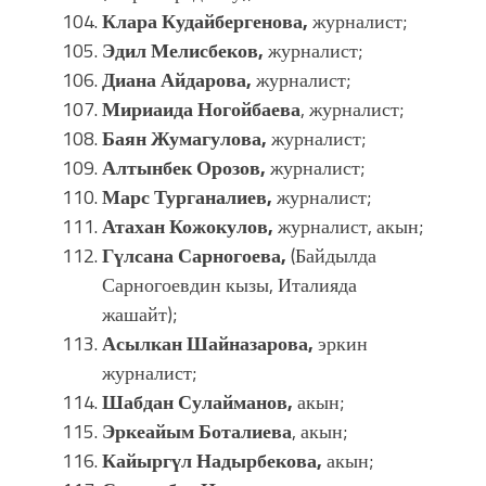
Клара Кудайбергенова,
журналист;
Эдил Мелисбеков,
журналист;
Диана Айдарова,
журналист;
Мириаида Ногойбаева
, журналист;
Баян Жумагулова,
журналист;
Алтынбек Орозов,
журналист;
Марс Турганалиев,
журналист;
Атахан Кожокулов,
журналист, акын;
Гүлсана Сарногоева,
(Байдылда
Сарногоевдин кызы, Италияда
жашайт);
Асылкан Шайназарова,
эркин
журналист;
Шабдан Сулайманов,
акын;
Эркеайым Боталиева
, акын;
Кайыргүл Надырбекова,
акын;