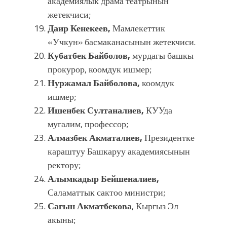
академиялык драма театрынын
жетекчиси;
Даир Кенекеев,
Мамлекеттик
«Учкун» басмаканасынын жетекчиси.
Кубатбек Байболов,
мурдагы башкы
прокурор, коомдук ишмер;
Нуржамал Байболова,
коомдук
ишмер;
Ишенбек Султаналиев,
КУУда
мугалим, профессор;
Алмазбек Акматалиев,
Президентке
караштуу Башкаруу академиясынын
ректору;
Алымкадыр Бейшеналиев,
Саламаттык сактоо министри;
Сагын Акматбекова
, Кыргыз Эл
акыны;