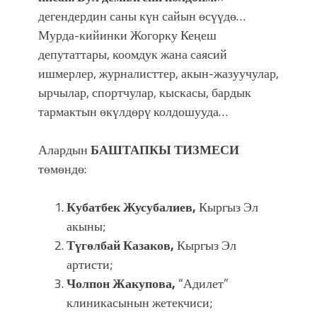
дегендердин саны күн сайын өсүүдө…
Мурда-кийинки Жогорку Кеңеш
депутаттары, коомдук жана саясий
ишмерлер, журналисттер, акын-жазуучулар,
ырчылар, спортчулар, кыскасы, бардык
тармактын өкүлдөрү колдошууда…
Алардын
БАШТАПКЫ ТИЗМЕСИ
төмөндө:
Кубатбек Жусубалиев,
Кыргыз Эл
акыны;
Түгөлбай Казаков,
Кыргыз Эл
артисти;
Чолпон Жакупова,
“Адилет”
клиникасынын жетекчиси;