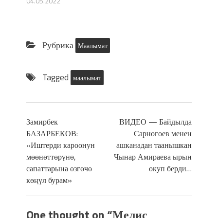
04.05.2022
Рубрика
Маалымат
Tagged
маалымат
Замирбек
ВИДЕО — Байдылда
БАЗАРБЕКОВ:
Сарногоев менен
«Иштерди кароонун
ашканадан таанышкан
мөөнөттөрүнө,
Чынар Амираева ырын
сапаттарына өзгөчө
окуп берди…
көңүл бурам»
One thought on “
Мелис