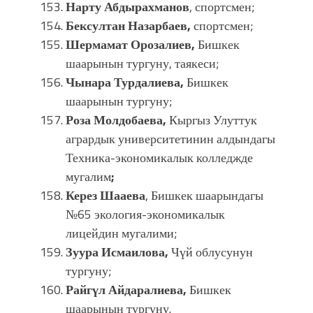
Нарту Абдырахманов
, спортсмен;
Бексултан Назарбаев,
спортсмен;
Шермамат Орозалиев,
Бишкек
шаарынын тургуну, таякеси;
Чынара Турдалиева,
Бишкек
шаарынын тургуну;
Роза Молдобаева,
Кыргыз Улуттук
агрардык университетинин алдындагы
Техника-экономикалык колледжде
мугалим
;
Керез Шааева
, Бишкек шаарындагы
№65 экология-экономикалык
лицейдин мугалими;
Зуура Исмаилова,
Чүй облусунун
тургуну;
Райгүл Айдаралиева,
Бишкек
шаарынын тургуну.