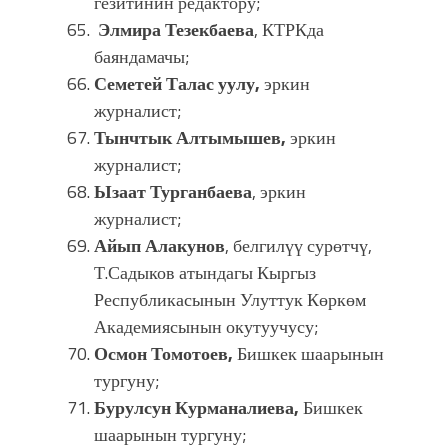
гезитинин редактору;
Элмира Тезекбаева
, КТРКда
баяндамачы;
Семетей Талас уулу,
эркин
журналист;
Тынчтык Алтымышев,
эркин
журналист;
Ызаат Турганбаева
, эркин
журналист;
Айып Алакунов
, белгилүү сурөтчү,
Т.Садыков атындагы Кыргыз
Республикасынын Улуттук Көркөм
Академиясынын окутуучусу;
Осмон Томотоев,
Бишкек шаарынын
тургуну;
Бурулсун Курманалиева,
Бишкек
шаарынын тургуну;