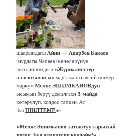
УЛУУ ЖУТТА УЛУТТУ САКТАГАН
ЖУСУП АБДРАХМАНОВ
шаарындагы
Айни — Анарбек Бакаев
(мурдагы Чапаев) көчөлөрүнүн
кесилишиндеги
«Журналисттер
аллеясына»
коомдук жана саясий ишмер
маркум
Мелис ЭШИМКАНОВдун
ысымын берүү демилгеси
3-майда
көтөрүлүп, колдоо тапкан. Ал
бул
ШИЛТЕМЕ
де.
«Мелис Эшимканов татыктуу тарыхый
инсан. Бул демилгени колдойм!»