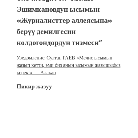
Эшимкановдун ысымын
«Журналисттер аллеясына»
берүү демилгесин
колдогондордун тизмеси
”
Уведомление:
Султан РАЕВ «Мелис ысымын
жазып кетти, эми биз анын ысымын жазышыбыз
керек!» — Алакан
Пикир жазуу