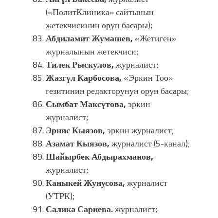
(«ПолитКлиника» сайтынын
жетекчисинин орун басары);
Абдиламит Жумашев,
«Жетиген»
журналынын жетекчиси;
Тилек Рыскулов,
журналист;
Жазгүл Карбосова,
«Эркин Тоо»
гезитинин редакторунун орун басары;
Сымбат Максүтова,
эркин
журналист;
Эрнис Кыязов,
эркин журналист;
Азамат Кыязов,
журналист (5-канал);
Шайырбек Абдырахманов,
журналист;
Каныкей Жунусова,
журналист
(УТРК);
Салика Сариева.
журналист;