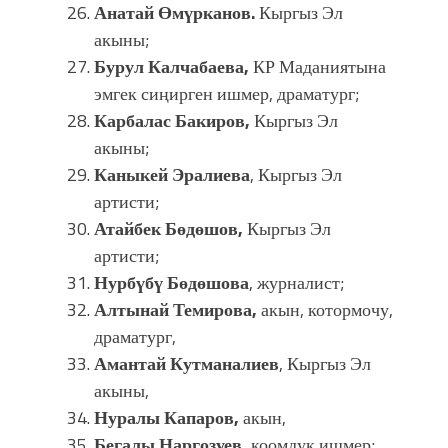
Анатай
Ө
мүрканов.
Кыргыз Эл
акыны;
Бурул Калчабаева,
КР Маданиятына
эмгек сиңирген ишмер, драматург;
Карбалас Бакиров,
Кыргыз Эл
акыны;
Каныкей Эралиева
, Кыргыз Эл
артисти;
Атайбек Бөдөшов,
Кыргыз Эл
артисти;
Нурбүбү Бөдөшова
, журналист;
Алтынай Темирова,
акын, котормочу,
драматург,
Амантай Кутманалиев
, Кыргыз Эл
акыны,
Нуралы Капаров,
акын,
Бегалы Наргозуев,
коомдук ишмер;