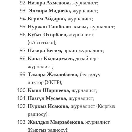
Назира Ахмедова,
журналист;
Элмира Мадиева,
журналист;
Керим Айдаров,
журналист;
Нуржан Ташболот кызы,
журналист;
Кубат Оторбаев,
журналист
(«Азаттык»);
Назира Бегим,
эркин журналист;
Канат Кыдырмаев,
дизайнер-
журналист;
Тамара Жаманбаева,
белгилүү
диктор (УКТР);
Кыял Шаршеева,
журналист;
Назгүл Мусаева,
журналист;
Нуркыз Исакова,
журналист (Кыргыз
радиосу);
Жылдыз Мырзабекова
, журналист
(Кыргыз радиосу);