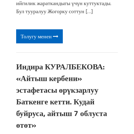
ийгилик жараткандыгы үчүн куттуктады.
Бул тууралуу Жогорку соттун […]
Толугу менен
Индира КУРАЛБЕКОВА:
«Айтыш кербени»
эстафетасы өрүкзарлуу
Баткенге кетти. Кудай
буйруса, айтыш 7 облуста
өтөт»