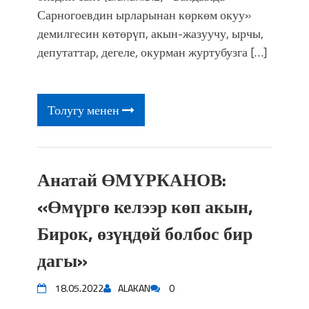
Фестиваль Symphony of Water & Light
Сарногоевдин ырларынан көркөм окуу»
собрал более 20 тысяч гостей
демилгесин көтөрүп, акын-жазуучу, ырчы,
депутаттар, дегеле, окурман журтубузга […]
Толугу менен
Анатай ӨМҮРКАНОВ:
«Өмүргө келээр көп акын,
Бирок, өзүңдөй болбос бир
дагы»
18.05.2022
ALAKAN
0