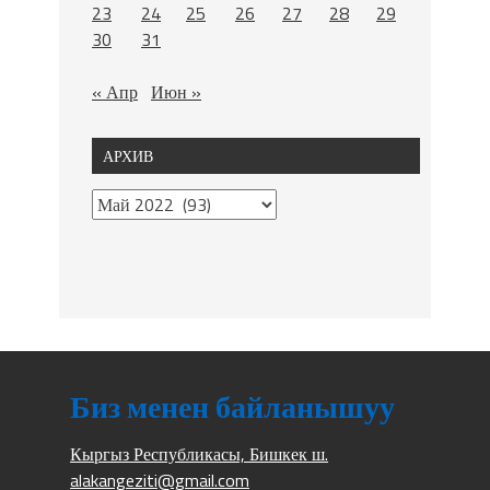
23
24
25
26
27
28
29
30
31
« Апр
Июн »
АРХИВ
Биз менен байланышуу
Кыргыз Республикасы, Бишкек ш.
alakangeziti@gmail.com