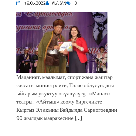
18.05.2022
ALAKAN
0
Маданият, маалымат, спорт жана жаштар
саясаты министрлиги, Талас облусундагы
ыйгарым укуктуу өкүлчүлүгү, «Манас»
театры, «Айтыш» коому биргеликте
Кыргыз Эл акыны Байдылда Сарногоевдин
90 жылдык мааракесине […]