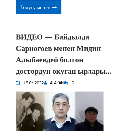
Толугу менен
ВИДЕО — Байдылда
Сарногоев менен Мидин
Алыбаевдей болгон
достордун окуган ырлары…
18.05.2022
ALAKAN
0