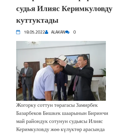
судья Илияс Керимкуловду
куттуктады
18.05.2022
ALAKAN
0
Жогорку соттун төрагасы Замирбек
Базарбеков Бишкек шаарынын Биринчи
май райондук сотунун судьясы Илияс
Керимкуловду жөө күлүктөр арасында