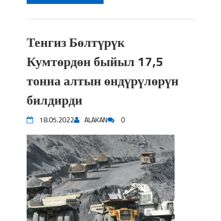
Тенгиз Бөлтүрүк
Кумтөрдөн быйыл 17,5
тонна алтын өндүрүлөрүн
билдирди
18.05.2022
ALAKAN
0