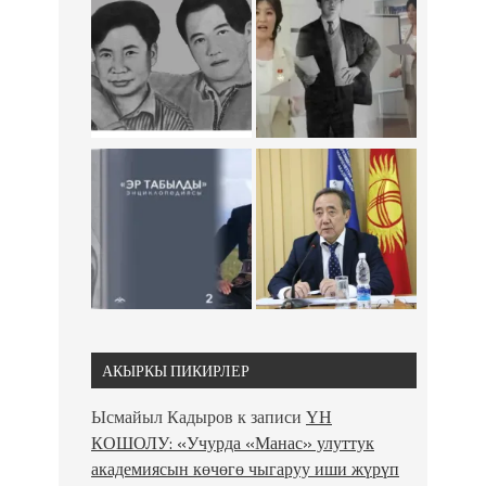
АКЫРКЫ ПИКИРЛЕР
Ысмайыл Кадыров
к записи
ҮН
КОШОЛУ: «Учурда «Манас» улуттук
академиясын көчөгө чыгаруу иши жүрүп