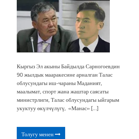
Кыргыз Эл акыны Байдылда Сарногоевдин
90 жылдык мааракесине арналган Талас
облусундагы иш-чараны Маданият,
маалымат, спорт жана жаштар саясаты
министрлиги, Талас облусундагы ыйгарым
укуктуу өкүлчүлүгү, «Манас» […]
Толугу менен