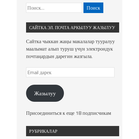
САЙТКА ЭЛ. ПОЧТА АРКЫЛУУ ЖАЗЫЛУУ
Сайтка чыккан жаңы макалалар тууралуу
маалымат алып туруш үчүн электрондук
почтаңардын дарегин жазгыла.
Жазылуу
Присоединиться к еще 18 подписчикам
РУБРИКАЛАР