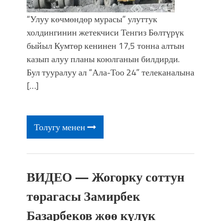
“Улуу көчмөндөр мурасы” улуттук
холдингинин жетекчиси Тенгиз Бөлтүрүк
быйыл Кумтөр кенинен 17,5 тонна алтын
казып алуу планы коюлганын билдирди.
Бул тууралуу ал “Ала-Тоо 24” телеканалына
[…]
Толугу менен
ВИДЕО — Жогорку соттун
төрагасы Замирбек
Базарбеков жөө күлүк