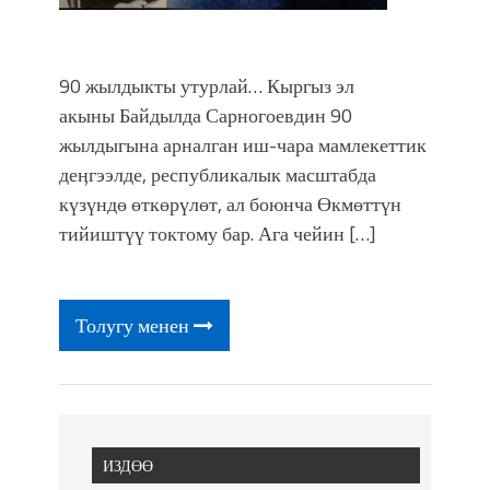
90 жылдыкты утурлай… Кыргыз эл
акыны Байдылда Сарногоевдин 90
жылдыгына арналган иш-чара мамлекеттик
деӊгээлде, республикалык масштабда
күзүндө өткөрүлөт, ал боюнча Өкмөттүн
тийиштүү токтому бар. Ага чейин […]
Толугу менен
ИЗДӨӨ