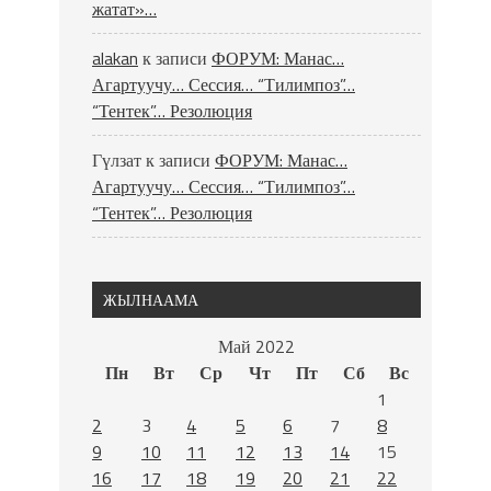
жатат»…
alakan
к записи
ФОРУМ: Манас…
Агартуучу… Сессия… “Тилимпоз”…
“Тентек”… Резолюция
Гүлзат
к записи
ФОРУМ: Манас…
Агартуучу… Сессия… “Тилимпоз”…
“Тентек”… Резолюция
ЖЫЛНААМА
Май 2022
Пн
Вт
Ср
Чт
Пт
Сб
Вс
1
2
3
4
5
6
7
8
9
10
11
12
13
14
15
16
17
18
19
20
21
22