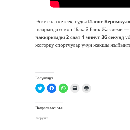
Эске сала кетсек, судья
Илияс Керимкул
шаарында өткөн “Бакай Банк Жаз деми —
чакырымды 2 саат 1 минут 36 секунд
уб
жогорку спортчулар үчүн жакшы жыйынты
Бөлүшүңүз:
Нажмите,
Нажмите,
Нажмите,
Послать
Нажмите
чтобы
чтобы
чтобы
ссылку
для
поделиться
открыть
поделиться
другу
печати
на
на
в
по
(Открывается
Twitter
Facebook
WhatsApp
электронной
в
(Открывается
(Открывается
(Открывается
почте
новом
Понравилось это:
в
в
в
(Открывается
окне)
новом
новом
новом
в
окне)
окне)
окне)
новом
Загрузка...
окне)