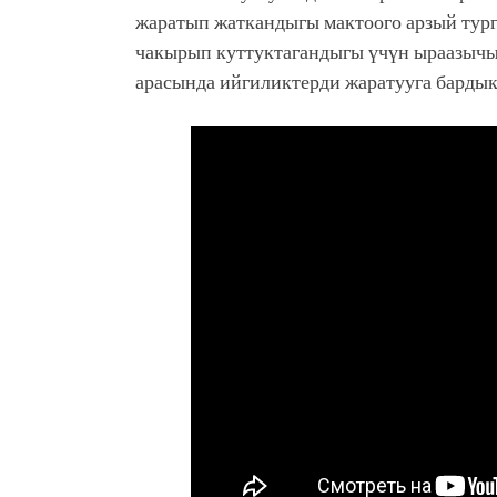
жаратып жаткандыгы мактоого арзый тург
чакырып куттуктагандыгы үчүн ыраазычы
арасында ийгиликтерди жаратууга барды