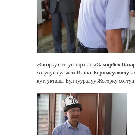
Жогорку соттун төрагасы
Замирбек База
сотунун судьясы
Илияс Керимкуловду
жө
куттуктады. Бул тууралуу Жогорку соттун