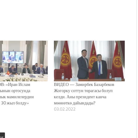
В: «Иран Ислам
ВИДЕО — Замирбек Базарбеков
сынын ортосунда
Жогорку соттун төрагасы болуп
лык мамилелердин
келди. Аны президент канча
 30 жыл болду»
мөөнөткө дайындады?
03.02.2022
рт