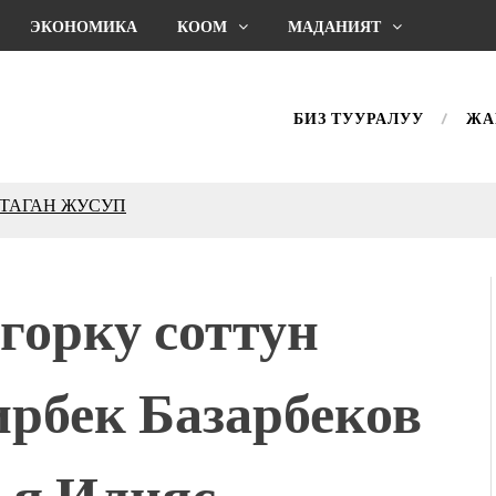
ЭКОНОМИКА
КООМ
МАДАНИЯТ
БИЗ ТУУРАЛУУ
ЖА
впечатляющим шоу
l Central Park
ахмат союзунун
ым сыймык жана чоң
орку соттун
дой адабият алпы чыгыш
журнал сөзсүз керек!”
ирбек Базарбеков
холог Мээрим Мураталиева
(Дарек. Видео)
. “Ала-Тоо” журналынын
ья Илияс
(Тизме. Видео)