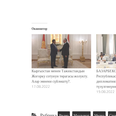
Окшоштор
Кыргызстан менен Тажикстандын
БАЗАРБЕКО
Жогорку сотунун төрагасы жолукту.
Республика
Алар эмнени сүйлөштү?.
дипломатия
17.08.2022
түзүлгөнүнө
19.08.2022
Рубрика
Видео
Маалымат
Медиа
Спо