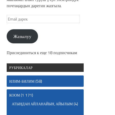
почтаңардын дарегин жазгыла.
Жазылуу
Присоединиться к еще 18 подписчикам
РУБРИКАЛАР
(58)
ИЛИМ-БИЛИМ
(1 171)
КООМ
(4)
АТЫҢДАН АЙЛАНАЙЫН, АЙЫЛЫМ