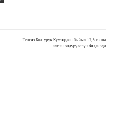
Тенгиз Бөлтүрүк Кумтөрдөн быйыл 17,5 тонна
алтын өндүрүлөрүн билдирди