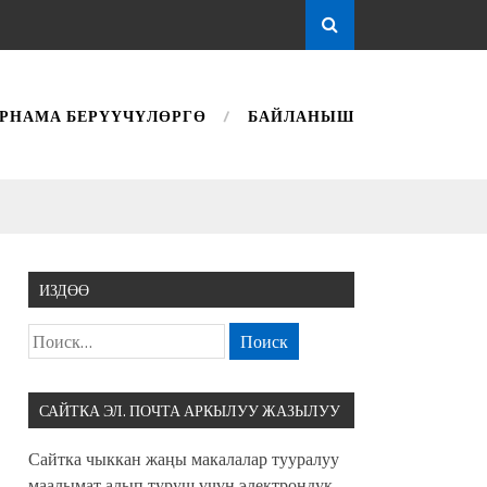
РНАМА БЕРҮҮЧҮЛӨРГӨ
БАЙЛАНЫШ
ИЗДӨӨ
САЙТКА ЭЛ. ПОЧТА АРКЫЛУУ ЖАЗЫЛУУ
Сайтка чыккан жаңы макалалар тууралуу
маалымат алып туруш үчүн электрондук