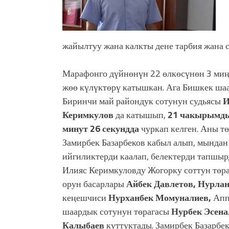
жайылтуу жана калкты дене тарбия жана с
Марафонго дүйнөнүн 22 өлкөсүнөн 3 ми
жөө күлүктөрү катышкан. Ага Бишкек ш
Биринчи май райондук сотунун судьясы
И
Керимкулов
да катышып,
21 чакырымды 
минут 26 секундда
чуркап келген. Аны тө
Замирбек Базарбеков кабыл алып, мындан
ийгиликтерди каалап, белектерди тапшыр
Илияс Керимкуловду Жогорку соттун төр
орун басарлары
Айбек Давлетов, Нурлан
кеңешчиси
Нурханбек Момуналиев,
Апп
шаардык сотунун төрагасы
Нурбек Эсена
Калыбаев
куттуктады. Замирбек Базарбек