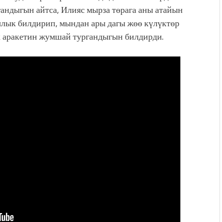
андыгын айтса, Илияс мырза төрага аны атайын
лык билдирип, мындан ары дагы жөө күлүктөр
к аракетин жумшай тургандыгын билдирди.