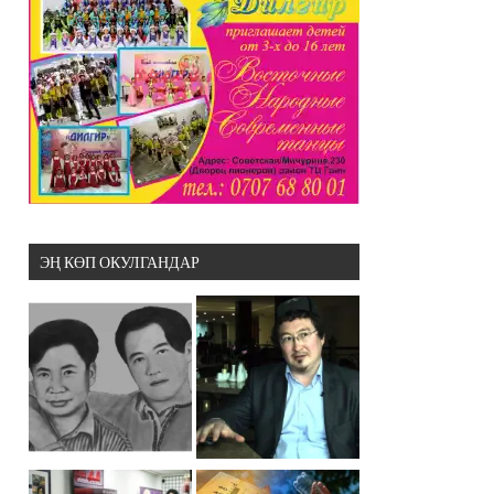
ЭҢ КӨП ОКУЛГАНДАР