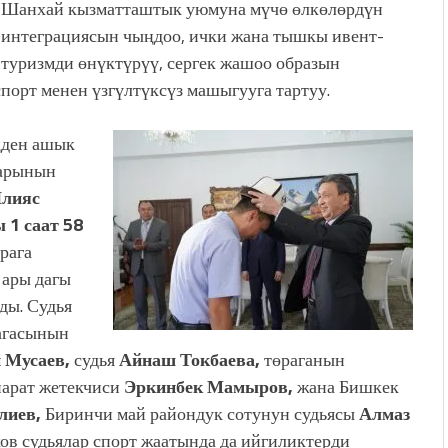
Шанхай кызматташтык уюмуна мүчө өлкөлөрдүн
интеграциясын чыңдоо, ички жана тышкы ивент-
туризмди өнүктүрүү, сергек жашоо образын
порт менен үзгүлтүксүз машыгууга тартуу.
ңден ашык
аарынын
лияс
1 саат 58
рага
 ары дагы
ды. Судья
агасынын
 Мусаев,
судья
Айнаш Токбаева,
төраганын
арат жетекчиси
Эркинбек Мамыров,
жана Бишкек
лиев,
Биринчи май райондук сотунун судьясы
Алмаз
ов судьялар спорт жаатында да ийгиликтерди