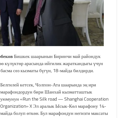
рбеков
Бишкек шаарынын Биринчи май райондук
ө күлүктөр арасында ийгилик жараткандыгы үчүн
 басма сөз кызматы бүгүн, 18-майда билдирди.
Белгилей кетсек, Чолпон-Ата шаарында эң ири
марафондордун бири Шанхай кызматташтык
уюмунун «Run the Silk road — Shanghai Cooperation
Organization» X Эл аралык Ысык-Көл марафону 14-
майда болуп өткөн. Бул марафондун негизги максаты