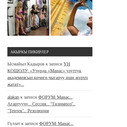
АКЫРКЫ ПИКИРЛЕР
Ысмайыл Кадыров
к записи
ҮН
КОШОЛУ: «Учурда «Манас» улуттук
академиясын көчөгө чыгаруу иши жүрүп
жатат»…
alakan
к записи
ФОРУМ: Манас…
Агартуучу… Сессия… “Тилимпоз”…
“Тентек”… Резолюция
Гүлзат
к записи
ФОРУМ: Манас…