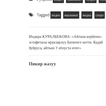
Tagged
видео
маалымат
медиа
спорт
Индира КУРАЛБЕКОВА: «Айтыш кербени»
эстафетасы өрүкзарлуу Баткенге кетти. Кудай
буйруса, айтыш 7 облуста өтөт»
Пикир жазуу