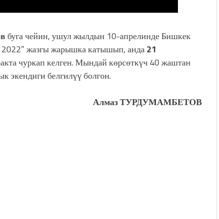
ов
буга чейин, ушул жылдын 10-апрелинде Бишкек
 2022” жазгы жарышка катышып, анда
21
акта чуркап келген. Мындай көрсөткүч 40 жаштан
к экендиги белгилүү болгон.
Алмаз ТУРДУМАМБЕТОВ