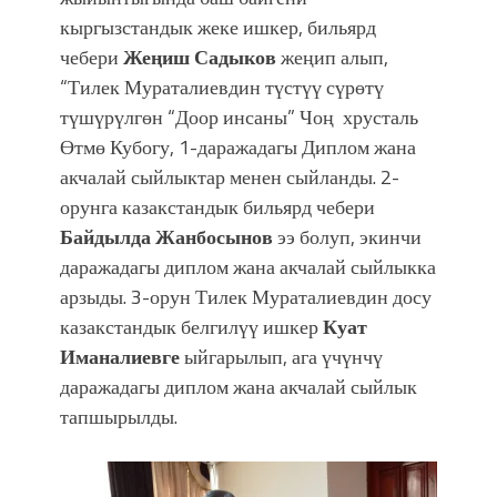
кыргызстандык жеке ишкер, бильярд
чебери
Жеңиш Садыков
жеңип алып,
“Тилек Мураталиевдин түстүү сүрөтү
түшүрүлгөн “Доор инсаны” Чоң хрусталь
Өтмө Кубогу, 1-даражадагы Диплом жана
акчалай сыйлыктар менен сыйланды. 2-
орунга казакстандык бильярд чебери
Байдылда Жанбосынов
ээ болуп, экинчи
даражадагы диплом жана акчалай сыйлыкка
арзыды. 3-орун Тилек Мураталиевдин досу
казакстандык белгилүү ишкер
Куат
Иманалиевге
ыйгарылып, ага үчүнчү
даражадагы диплом жана акчалай сыйлык
тапшырылды.