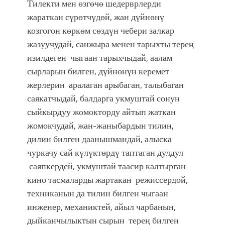
Тилекти мен өзгөчө шедерврлерди
жараткан сүрөтчүдөй, жан дүйнөнү
козгогон көркөм сөздүн чебери залкар
жазуучудай, санжыра менен тарыхты терең
изилдеген чыгаан тарыхчыдай, аалам
сырларын билген, дүйнөнүн керемет
жерлерин аралаган арыбаган, талыбаган
саякатчыдай, балдарга укмуштай сонун
сыйкырдуу жомокторду айтып жаткан
жомокчудай, жан-жаныбардын тилин,
дилин билген даанышмандай, алыска
чуркачу сай күлүктөрдү таптаган дулдул
саяпкердей, укмуштай таасир калтырган
кино тасмаларды жартакан режиссердой,
техниканын да тилин билген чыгаан
инженер, механиктей, айыл чарбанын,
дыйканчылыктын сырын терең билген