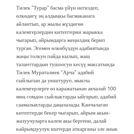
Тилек “Турар” басма үйүн негиздеп,
өлкөдөгү эң алдыңкы басмаканага
айлантып, ар жылы жүздөгөн
калемгерлердин китептерин жарыкка
чыгарып, айрымдарга жеңилдик берип
турган. Эгемен өлкөбүздүн адабиятында
жаңы толкун пайда кылып, жаш
таланттардын тушоосун кесүү максатында
Тилек Мураталиев “Арча” адабий
сыйлыгын да уюштуруп, мыкты
калемгерлерге өз каражатынан акчалай 100
миң сомдон сыйлыктарды ыйгарып, адабий
саамалыктарды даңазалады. Канчалаган
китептерди бекер чыгарып, айрым акын-
жазуучуларга калем акы бергени, далай
кайрымдуулук иштерди аткарганы эле анык