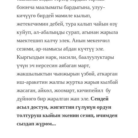
боюнча маалыматы бардыгына, улуу-
кичүүгө бирдей мамиле кылып,
жетекечимин дебей, тура калып чайын өзү
куйуп, ал-абалыңды сурап, агынан жарыла
маектешип калчу элек. Анын мекенчил
сезими, ар-намысы абдан күчтүү эле.
Кыргыздын нарк, насили, баалуулуктары
үчүн эч нерсесин аябаган март,
жакшылыктын чынжырын үзбөй, аткарган
иш-аракетин жалпы журтка жарыя кылбай
жасаган, айкөл, жоомарт, кичипейил бу
дүйнөгө бир жаралган жан эле.
Сендей
асыл достун, жигиттин гүлүнүн ордун
толтуруш кыйын экенин сезип, ичимден
сыздап жүрөм…