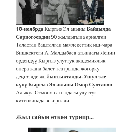
18-ноябрда
Кыргыз Эл акыны
Байдылда
Сарногоевдин
90 жылдыгына арналган
Таластан башталган мамлекеттик иш-чара
Бишкектеги А. Малдыбаев атындагы Ленин
ордендүү Кыргыз улуттук академиялык
опера жана балет театрында жогорку
деңгээлде жый
ынтыкталды. Ушул эле
күнү Кыргыз Эл акыны Омор Султанов
Алыкул Осмонов атындагы улуттук
китепканада эскерилди.
Жыл сайын
өткөн турнир…