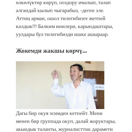
өлкөлүктөр көрүп, ооздору ачылып, талап
алгандай кылып чыгарабыз, -деген эле.
Аттиң арман, ошол тилегибизге жетпей
калдык!!! Балким инилери, карындаштары,
уулдары бул тилегибизди ишке ашыраар.
Жокемди жакшы көрчү…
Дагы бир окуя эсимден кетпейт. Мени
менен бир группада окуп, далай жоруктары,
акындык таланты, журналисттик дарамети