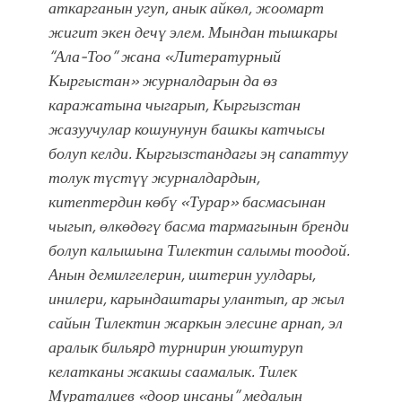
аткарганын угуп, анык айкөл, жоомарт
жигит экен дечү элем. Мындан тышкары
“Ала-Тоо” жана «Литературный
Кыргыстан» журналдарын да өз
каражатына чыгарып, Кыргызстан
жазуучулар кошунунун башкы катчысы
болуп келди. Кыргызстандагы эң сапаттуу
толук түстүү журналдардын,
китептердин көбү «Турар» басмасынан
чыгып, өлкөдөгү басма тармагынын бренди
болуп калышына Тилектин салымы тоодой.
Анын демилгелерин, иштерин уулдары,
инилери, карындаштары улантып, ар жыл
сайын Тилектин жаркын элесине арнап, эл
аралык бильярд турнирин уюштуруп
келатканы жакшы саамалык. Тилек
Мураталиев «доор инсаны” медалын