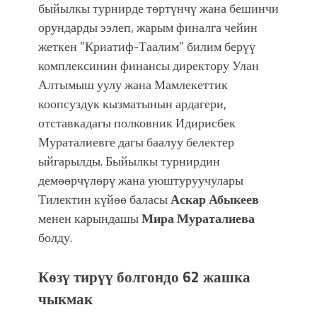
быйылкы турнирде төртүнчү жана бешинчи
орундарды ээлеп, жарым финалга чейин
жеткен “Криатиф-Таалим” билим берүү
комплексинин финансы директору Улан
Алтымыш уулу жана Мамлекеттик
коопсуздук кызматынын ардагери,
отставкадагы полковник Идирисбек
Мураталиевге дагы баалуу белектер
ыйгарылды. Быйылкы турнирдин
демөөрчүлөрү жана уюштуруучулары
Тилектин күйөө баласы
Аскар Абыкеев
менен карындашы
Мира Мураталиева
болду.
Көзү тирүү болгондо 62 жашка
чыкмак