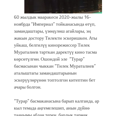
60 жылдык мааракеси 2020-жылы 16-
ноябрда “Империал” тойканасында өтүп,
замандаштары, үзөңүлөш агайлары, эң
жакын достору Тилекти эскеришкен. Аты
уйкаш, белгилүү кинорежиссер Тилек
Мураталиев тарткан даректүү кино тасма
көрсөтүлгөн. Ошондой эле “Турар”
басмасынан чыккан “Тилек Мураталиев”
аталыштагы замандаштарынын
эскерүүлөрүнөн топтолгон китептин бет
ачары болгон.
“Турар” басмаканасына барып калганда, ар
кыл темада аңгемелешип, анын дүйнө
таанымы абдан терең, бардык тармак