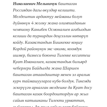
Николаевич Мельничук
баштаган
Россиядан дагы өкүлдөр келишти.
Мелдештин ардактуу мейманы болуп
дүйнөнүн 4 жолку жана олимпиаданын
чемпиону Каныбек Осмоналиев агабыздын
келиши да турнирдин деңгээлин көтөрүп
койду. Казакстандын Бишкекке коңшу
Кордой районунун экс-акими, коомдук
ишмер, бизнеси боюнча Тилекке кесиптеш
Куат Иманалиев, казакстандык бильярд
чеберлери Байдылда жана Шаршен
баштаган атаандаштар менен эл аралык
курч таймашууларга күбө болдук. Тикемди
эскерүүгө арналган мелдешке да Куат досу
баштаган казак боордоштордун ар жыл
сайын катышканы Тилекти урматтап,
сыйлаганы. Ар жыл сайын алар байгелүү