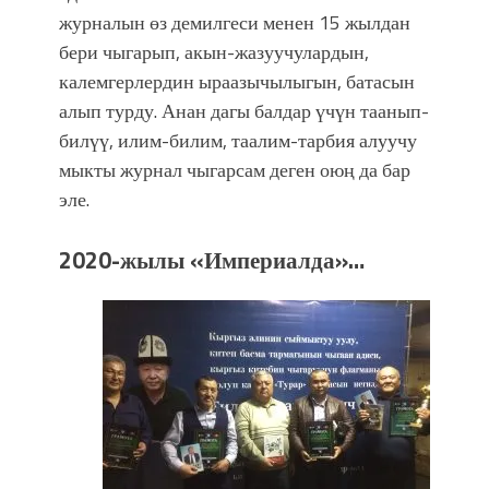
журналын өз демилгеси менен 15 жылдан
бери чыгарып, акын-жазуучулардын,
калемгерлердин ыраазычылыгын, батасын
алып турду. Анан дагы балдар үчүн таанып-
билүү, илим-билим, таалим-тарбия алуучу
мыкты журнал чыгарсам деген оюң да бар
эле.
2020-жылы «Империалда»…