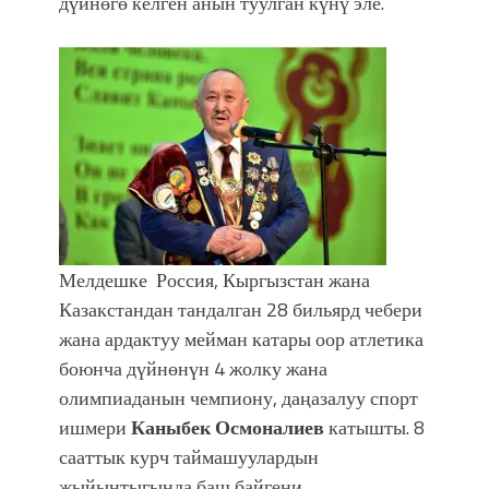
дүйнөгө келген анын туулган күнү эле.
Мелдешке Россия, Кыргызстан жана
Казакстандан тандалган 28 бильярд чебери
жана ардактуу мейман катары оор атлетика
боюнча дүйнөнүн 4 жолку жана
олимпиаданын чемпиону, даңазалуу спорт
ишмери
Каныбек Осмоналиев
катышты. 8
сааттык курч таймашуулардын
жыйынтыгында баш байгени