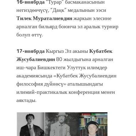
16-ноябрда
“Турар” басмаканасынын
негиздөөчүсү, “Даңк” медалынын ээси
Тилек Мураталиевдин
жаркын элесине
арналган бильярд боюнча эл аралык турнир
болуп өттү.
17-ноябрда
Кыргыз Эл акыны
Кубатбек
Жусубалиевдин
80 жылдыгына арналган
иш-чара Бишкектеги Улуттук илимдер
академиясында «Кубатбек Жусубалиевдин
философия дүйнөсү» аталышындагы
илимий-практикалык конференция менен
аяктады
.