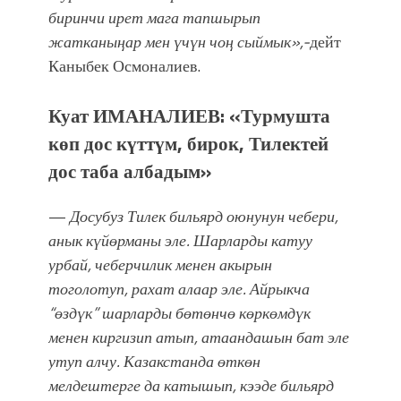
биринчи ирет мага тапшырып
жатканыңар мен үчүн чоң сыймык»,-
дейт
Каныбек Осмоналиев.
Куат ИМАНАЛИЕВ: «Турмушта
көп дос күттүм, бирок, Тилектей
дос таба албадым»
—
Досубуз Тилек бильярд оюнунун чебери,
анык күйөрманы эле. Шарларды катуу
урбай, чеберчилик менен акырын
тоголотуп, рахат алаар эле. Айрыкча
“өздүк” шарларды бөтөнчө көркөмдүк
менен киргизип атып, атаандашын бат эле
утуп алчу. Казакстанда өткөн
мелдештерге да катышып, кээде бильярд