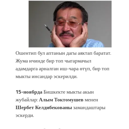
фонтанды көрүү үчүн Royal Central
Park'ка 30 миң адам чогулду
Ошентип бул аптанын дагы аяктап баратат.
Жума ичинде бир топ чыгармачыл
адамдарга арналган иш-чара өтүп, бир топ
мыкты инсандар эскерилди.
15-ноябрда
Бишкекте мыкты акын
жубайлар:
Алым Токтомушев
менен
Шербет Келдибекованы
замандаштары
эскерди.