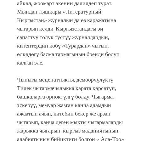
айкөл, жоомарт экенин далилдеп турат.
Мындан тышкары «Литературный
Кыргыстан» журналын да өз каражатына
чыгарып келди. Кыргызстандагы эң
сапаттуу толук түстүү журналдардын,
китептердин көбү «Турардан» чыгып,
өлкөдөгү басма тармагынын бренди болуп
калган эле.
Чыныгы меценаттыкты, демөөрчүлүктү
Тилек чыгармачылыкка карата көрсөтүп,
башкаларга өрнөк, үлгү болду. Чыгарма,
эскерүү, мемуар жазган канча адамдын
ажаатын ачып, китебин бекер же арзан
чыгарып, канча деген мыкты чыгармаларды
жарыкка чыгарып, кыргыз маданиятынын,
адабиятынын бийиктиги болгон « Ала-Тоо»