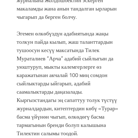
журналына Жолдошбектин эскерген
макаламды жана анын тандалган ырларын
чыгарып да берген болчу.
Эгемен өлкөбүздүн адабиятында жаңы
толкун пайда кылып, жаш таланттардын
тушоосун кесүү максатында Тилек
Мураталиев “Арча” адабий сыйлыгын да
уюштуруп, мыкты калемгерлерге өз
каражатынан акчалай 100 миң сомдон
сыйлыктарды ыйгарып, адабий
саамалыктарды даңазалады.
Кыргызстандагы эң сапаттуу толук түстүү
журналдардын, китептердин көбү «Турар»
басма үйүнөн чыгып, өлкөдөгү басма
тармагынын бренди болуп калышына
Тилектин салымы тоодой.