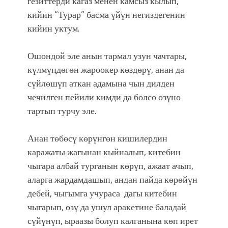
гезиттерди кагаз менен камсыз кылып,
кийин “Турар” басма үйүн негиздегенин
кийин уктум.
Ошондой эле анын тармал узун чачтары,
күлмүңдөгөн жароокер көздөрү, анан да
сүйлөшүп аткан адамына чын дилден
чечилген пейили кимди да болсо өзүнө
тартып турчу эле.
Анан төбөсү көрүнгөн кишилердин
каражаты жагынан кыйналып, китебин
чыгара албай турганын көрүп, ажаат ачып,
аларга жардамдашып, андан пайда көрөйүн
дебей, чыгымга учураса дагы китебин
чыгарып, өзү да ушул аракетине баладай
сүйүнүп, ыраазы болуп калганына көп ирет