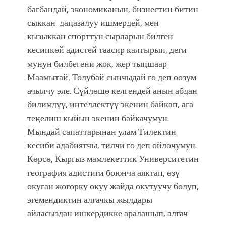
багбандай, экономиканын, бизнестин битин
сыккан даңазалуу ишмердей, мен
кызыккан спорттун сырларын билген
кесипкөй адистей таасир калтырып, деги
мунун билбегени жок, жер тыңшаар
Маамытай, Толубай сынчыдай го деп оозум
ачылчу эле. Сүйлөшө келгендей анын абдан
билимдүү, интеллектүү экенин байкап, ага
теңелиш кыйын экенин байкачумун.
Мындай сапаттарынан улам Тилектин
кесиби адабиятчы, тилчи го деп ойлочумун.
Көрсө, Кыргыз мамлекеттик Университетин
география адистиги боюнча аяктап, өзү
окуган жогорку окуу жайда окутуучу болуп,
эгемендиктин алгачкы жылдары
айласыздан ишкердикке аралашып, алгач