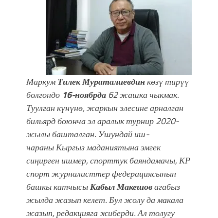
Маркум
Тилек Мураталиевдин
көзү тирүү
болгондо
16-ноябрда
62 жашка чыкмак.
Туулган күнүнө, жаркын элесине арналган
бильярд боюнча эл аралык турнир 2020-
жылы башталган. Ушундай иш-
чараны
Кыргыз маданиятына эмгек
сиңирген ишмер, спорттук баяндамачы, КР
спорт журналисттер федерациясынын
башкы катчысы
Кабыл Макешов
агабыз
жылда жазып келет. Бул жолу да макала
жазып, редакцияга жиберди. Ал толугу