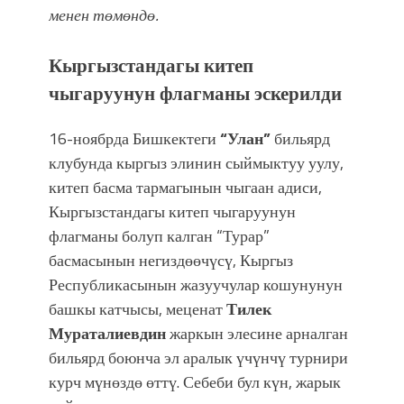
менен төмөндө.
Кыргызстандагы китеп
чыгаруунун флагманы эскерилди
16-ноябрда Бишкектеги
“Улан”
бильярд
клубунда кыргыз элинин сыймыктуу уулу,
китеп басма тармагынын чыгаан адиси,
Кыргызстандагы китеп чыгаруунун
флагманы болуп калган “Турар”
басмасынын негиздөөчүсү, Кыргыз
Республикасынын жазуучулар кошунунун
башкы катчысы, меценат
Тилек
Мураталиевдин
жаркын элесине арналган
бильярд боюнча эл аралык үчүнчү турнири
курч мүнөздө өттү. Себеби бул күн, жарык