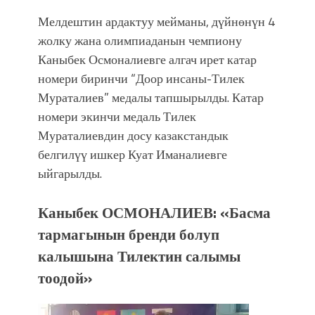
Мелдештин ардактуу мейманы, дүйнөнүн 4
жолку жана олимпиаданын чемпиону
Каныбек Осмоналиевге алгач ирет катар
номери биринчи “Доор инсаны-Тилек
Мураталиев” медалы тапшырылды. Катар
номери экинчи медаль Тилек
Мураталиевдин досу казакстандык
белгилүү ишкер Куат Иманалиевге
ыйгарылды.
Каныбек ОСМОНАЛИЕВ: «Басма
тармагынын бренди болуп
калышына Тилектин салымы
тоодой»