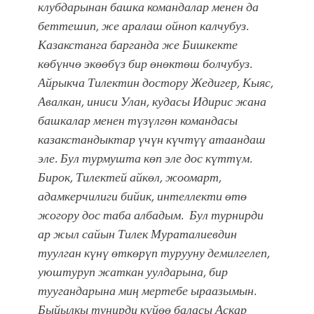
клубдарынан башка командалар менен да
беттешип, же аралаш ойноп калчубуз.
Казакстанга барганда же Бишкекте
көбүнчө экөөбүз бир өнөктөш болчубуз.
Айрыкча Тилектин достору Жедигер, Кыяс,
Авалкан, иниси Улан, кудасы Идирис жана
башкалар менен түзүлгөн командасы
казакстандыктар үчүн күчтүү атаандаш
эле. Бул турмушта көп эле дос күттүм.
Бирок, Тилектей айкөл, жоомарт,
адамкерчилиги бийик, интеллекти өтө
жогору дос таба албадым. Бул турнирди
ар жыл сайын Тилек Мураталиевдин
туулган күнү өткөрүп турууну демилгелеп,
уюштуруп жаткан уулдарына, бир
туугандарына миң мертебе ыраазымын.
Быйылкы тунирди күйөө баласы Аскар