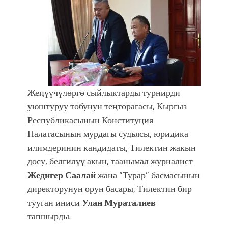
Жеңүүчүлөргө сыйлыктарды турнирди
уюштуруу тобунун теңтөрагасы, Кыргыз
Республикасынын Конституция
Палатасынын мурдагы судьясы, юридика
илимдеринин кандидаты, Тилектин жакын
досу, белгилүү акын, таанымал журналист
Жедигер Саалай
жана “Турар” басмасынын
директорунун орун басары, Тилектин бир
тууган иниси
Улан Мураталиев
тапшырды.