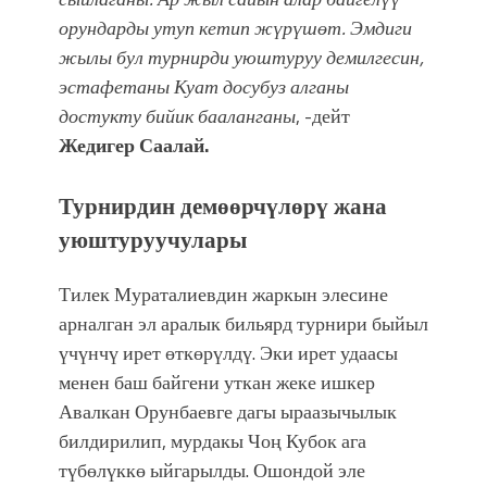
орундарды утуп кетип жүрүшөт. Эмдиги
жылы бул турнирди уюштуруу демилгесин,
эстафетаны Куат досубуз алганы
достукту бийик бааланганы
, -дейт
Жедигер Саалай.
Турнирдин демөөрчүлөрү жана
уюштуруучулары
Тилек Мураталиевдин жаркын элесине
арналган эл аралык бильярд турнири быйыл
үчүнчү ирет өткөрүлдү. Эки ирет удаасы
менен баш байгени уткан жеке ишкер
Авалкан Орунбаевге дагы ыраазычылык
билдирилип, мурдакы Чоң Кубок ага
түбөлүккө ыйгарылды. Ошондой эле