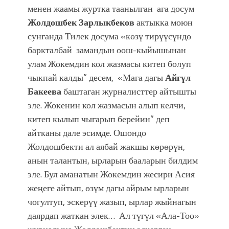
менен жаамы журтка таанылган ага досум
Жолдошбек Зарлыкбеков
актыкка моюн
сунганда Тилек досума «көзү тирүүсүндө
баркталбай замандын оош-кыйышынан
улам Жокемдин кол жазмасы китеп болуп
чыкпай калды” десем, «Мага дагы
Айгүл
Бакеева
баштаган журналисттер айтышты
эле. Жокенин кол жазмасын алып келчи,
китеп кылып чыгарып берейин” деп
айтканы дале эсимде. Ошондо
Жолдошбекти ал аябай жакшы көрөрүн,
анын талантын, ырларын бааларын билдим
эле. Бул аманатын Жокемдин жесири Асия
жеңеге айтып, өзүм дагы айрым ырларын
чогултуп, эскерүү жазып, ырлар жыйнагын
даярдап жаткан элек… Ал түгүл «Ала-Тоо»