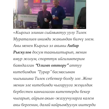
«
Кыргыз элинин сыймыктуу уулу Тилек
Мураталиев инимди жакындан билчү элем.
Аны менен Кыргыз эл акыны
Акбар
Рыскулов
досум тааныштырып, менин
өмүр жолум, спорттук ийгиликтерим
баяндалган
“Олимп оттору”
аттуу
китебимдин “Турар” басмасынан
чыгышына Тилек себепкер болду эле. Жеке
менин эле китебимди чыгарууга жеңилдик
бербестен канчалаган китептерди бекер
чыгарып, айрым акын-жазуучуларга калем
акы бергенин, далай кайрымдуулук иштерди