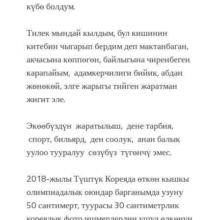
күбө болдум.
Тилек мындай кылдым, бул кишинин
китебин чыгарып бердим деп мактанбаган,
акчасына көппөгөн, байлыгына чиренбеген
карапайым, адамкерчилиги бийик, абдан
жөнөкөй, элге жарыгы тийген жаратман
жигит эле.
Экөөбүздүн жаратылыш, дене тарбия,
спорт, бильярд, ден соолук, анан балык
уулоо тууралуу сөзүбүз түгөнчү эмес.
2018-жылы Түштүк Кореяда өткөн кышкы
олимпиадалык оюндар барганымда узуну
50 сантимерт, туурасы 30 сантиметрлик
кореялык фото ишмерлердин ушул өлкөнүн