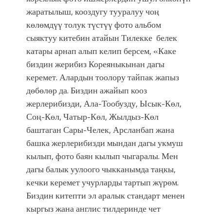
жаратылыш, кооздугу тууралуу чоң
көлөмдүү толук түстүү фото альбом
сыяктуу китебин атайын Тилекке белек
катары арнап алып келип берсем, «Каке
биздин жерибиз Кореяныкынан дагы
керемет. Алардын тоолору тайпак жапыз
дөбөлөр да. Биздин ажайып кооз
жерлерибизди, Ала-Тообузду, Ысык-Көл,
Соң-Көл, Чатыр-Көл, Жылдыз-Көл
баштаган Сары-Челек, Арсланбап жана
башка жерлерибизди мындан дагы укмуш
кылып, фото баян кылып чыгаралы. Мен
дагы балык уулоого чыкканымда таңкы,
кечки керемет учурларды тартып жүрөм.
Биздин китепти эл аралык стандарт менен
кыргыз жана англис тилдеринде чет