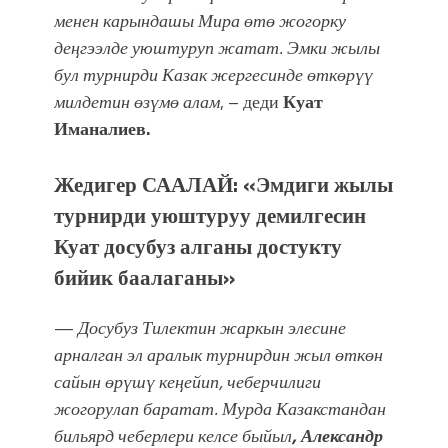
менен карындашы Мира өтө жогорку
деңгээлде уюштуруп жатат. Эмки жылы
бул турнирди Казак жергесинде өткөрүү
милдетин өзүмө алам
, – деди
Куат
Иманалиев.
Жедигер СААЛАЙ: «Эмдиги жылы
турнирди уюштуруу демилгесин
Куат досубуз алганы достукту
бийик баалаганы»
—
Досубуз Тилектин жаркын элесине
арналган эл аралык турнирдин жыл өткөн
сайын өрүшү кеңейип, чеберчилиги
жогорулап баратат. Мурда Казакстандан
бильярд чеберлери келсе быйыл
, Александр