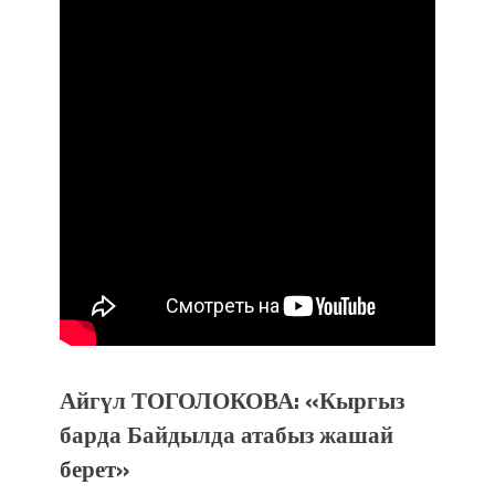
Айгүл ТОГОЛОКОВА: «Кыргыз
барда Байдылда атабыз жашай
берет»