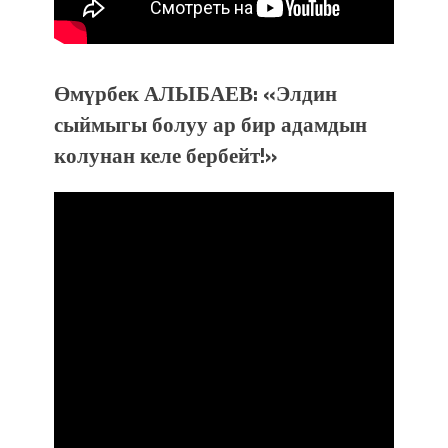
Өмүрбек АЛЫБАЕВ: «Элдин
сыймыгы болуу ар бир адамдын
колунан келе бербейт!»