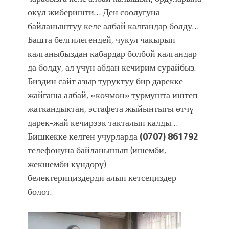
өкүл жиберишти… Ден соолугуна
байланыштуу келе албай калгандар болду…
Башта белгилегендей, чукул чакырып
калганыбыздан кабардар болбой калгандар
да болду, ал үчүн абдан кечирим сурайбыз.
Биздин сайт азыр туруктуу бир дарекке
жайгаша албай, «көчмөн» турмушта иштеп
жаткандыктан, эстафета жыйынтыгы өтчү
дарек-жай кечирээк такталып калды…
Бишкекке келген учурларда
(0707) 861792
телефонуна байланышып (ишемби,
жекшемби күндөрү)
белектериңиздерди алып кетсеңиздер
болот.