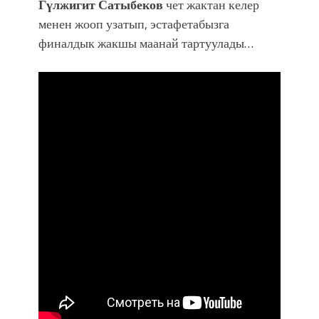
Гүлжигит Сатыбеков
чет жактан келер
менен жооп узатып, эстафетабызга
финалдык жакшы маанай тартуулады…