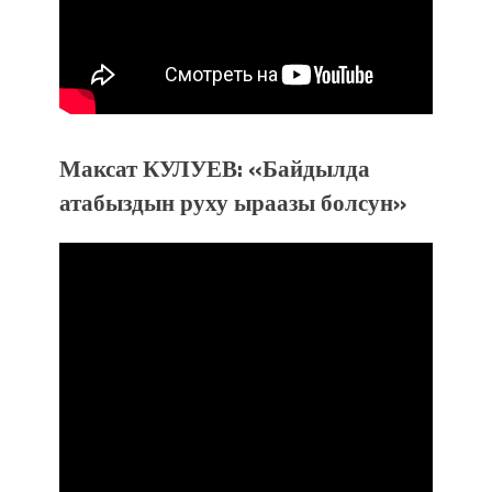
Максат КУЛУЕВ: «Байдылда
атабыздын руху ыраазы болсун»