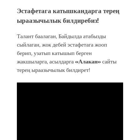
Эстафетага катышкандарга терең
ыраазычылык билдиребиз!
Талант баалаган, Байдылда атабызды
сыйлаган, жок дебей эстафетага жооп
берип, узатып катышып берген
жакшыларга, асылдарга
«Алакан»
сайты
терең ыраазычылык билдирет!