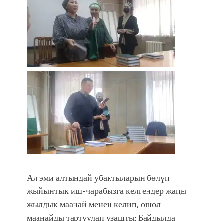
Ал эми алтындай убактыларын бөлүп
жыйынтык иш-чарабызга келгендер жаңы
жылдык маанай менен келип, ошол
маанайды тартуулап узашты: Байдылда