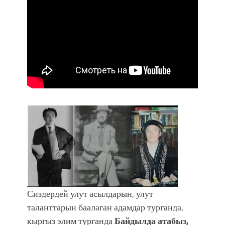
Сиздердей улут асылдарын, улут
таланттарын баалаган адамдар турганда,
кыргыз элим турганда
Байдылда атабыз,