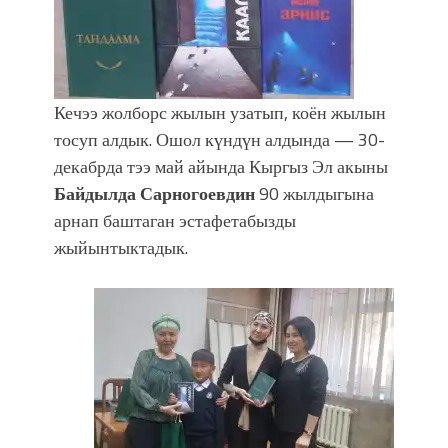
Мээрим Мураталиева менен
жолугушууга келиңиз! (Дарек. Видео)
Кечээ жолборс жылын узатып, коён жылын
тосуп алдык. Ошол күндүн алдында — 30-
декабрда тээ май айында Кыргыз Эл акыны
Байдылда Сарногоевдин
90 жылдыгына
арнап баштаган эстафетабызды
жыйынтыктадык.