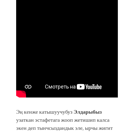
Эң кенже катышуучубуз
Элдарыбыз
узаткан эстафетага жооп жетишип калса
экен деп тынчсыздандык эле, ырчы жигит