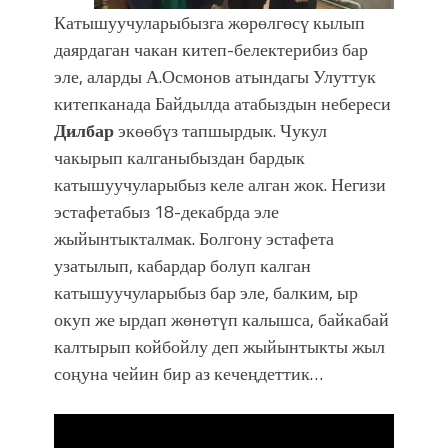
Катышуучуларыбызга жөрөлгөсү кылып
даярдаган чакан китеп-белектерибиз бар
эле, аларды А.Осмонов атындагы Улуттук
китепканада Байдылда атабыздын небереси
Дилбар
экөөбүз тапшырдык. Чукул
чакырып калганыбыздан бардык
катышуучуларыбыз келе алган жок. Негизи
эстафетабыз 18-декабрда эле
жыйынтыкталмак. Болгону эстафета
узатылып, кабардар болуп калган
катышуучуларыбыз бар эле, балким, ыр
окуп же ырдап жөнөтүп калышса, байкабай
калтырып койбойлу деп жыйынтыкты жыл
соңуна чейин бир аз кечеңдеттик…