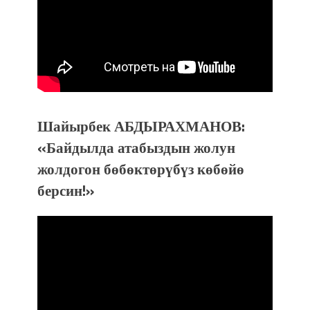
Шайырбек АБДЫРАХМАНОВ:
«Байдылда атабыздын жолун
жолдогон бөбөктөрүбүз көбөйө
берсин!»