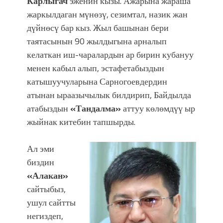
Карлыгач
эженин кызы. Ажарына жараша
жаркылдаган мүнөзү, сезимтал, назик жан
дүйнөсү бар кыз. Жыл башынан бери
таятасынын 90 жылдыгына арналып
келаткан иш-чаралардын ар бирин кубануу
менен кабыл алып, эстафетабыздын
катышуучуларына Сарногоевдердин
атынан ыраазычылык билдирип, Байдылда
атабыздын
«Тандалма»
аттуу көлөмдүү ыр
жыйнак китебин тапшырды.
Ал эми
биздин
«Алакан»
сайтыбыз,
ушул сайтты
негиздеп,