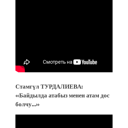
Стамгүл ТУРДАЛИЕВА:
«Байдылда атабыз менен атам дос
болчу…»