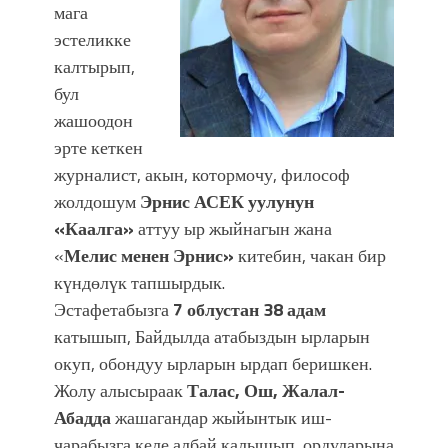
мага
эстеликке
калтырып,
бул
жашоодон
эрте кеткен
журналист, акын, котормочу, философ
жолдошум
Эрнис АСЕК уулунун
«Каалга»
аттуу ыр жыйнагын жана
«
Мелис менен Эрнис»
китебин, чакан бир
күндөлүк тапшырдык.
Эстафетабызга
7 облустан 38 адам
катышып, Байдылда атабыздын ырларын
окуп, обондуу ырларын ырдап беришкен.
Жолу алысыраак
Талас, Ош, Жалал-
Абадда
жашагандар жыйынтык иш-
чарабызга келе албай калышып, ордуларына