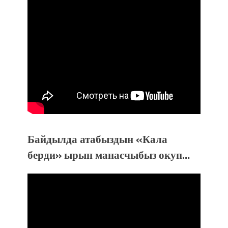
Байдылда атабыздын «Кала
берди» ырын манасчыбыз окуп…