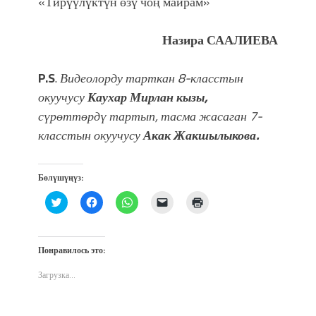
«Тирүүлүктүн өзү чоң майрам»
Назира СААЛИЕВА
P.S
.
Видеолорду тарткан 8-класстын
окуучусу
Каухар Мирлан кызы,
сүрөттөрдү тартып, тасма жасаган 7-
класстын окуучусу
Акак Жакшылыкова.
Бөлүшүңүз:
Нажмите,
Нажмите,
Нажмите,
Послать
Нажмите
чтобы
чтобы
чтобы
ссылку
для
поделиться
открыть
поделиться
другу
печати
на
на
в
по
(Открывается
Twitter
Facebook
WhatsApp
электронной
в
(Открывается
(Открывается
(Открывается
почте
новом
Понравилось это:
в
в
в
(Открывается
окне)
новом
новом
новом
в
окне)
окне)
окне)
новом
Загрузка...
окне)