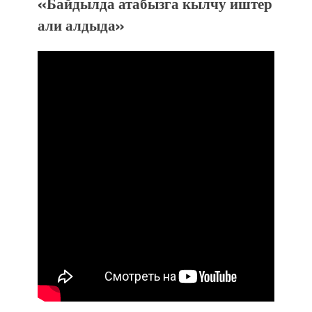
«Байдылда атабызга кылчу иштер
али алдыда»