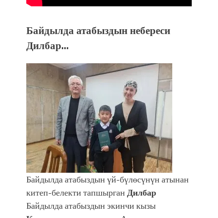
Байдылда атабыздын небереси
Дилбар…
Байдылда атабыздын үй-бүлөсүнүн атынан
китеп-белекти тапшырган
Дилбар
Байдылда атабыздын экинчи кызы