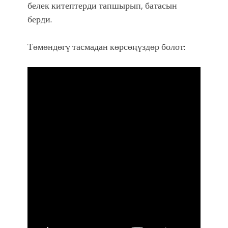
белек китептерди тапшырып, батасын
берди.
Төмөндөгү тасмадан көрсөңүздөр болот: