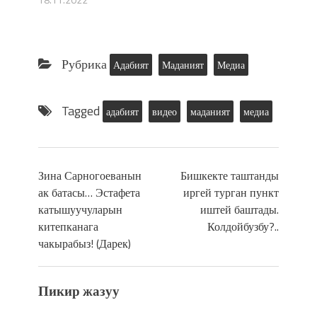
Рубрика
Адабият
Маданият
Медиа
Tagged
адабият
видео
маданият
медиа
Зина Сарногоеванын
Бишкекте таштанды
ак батасы… Эстафета
иргей турган пункт
катышуучуларын
иштей баштады.
китепканага
Колдойбузбу?..
чакырабыз! (Дарек)
Пикир жазуу