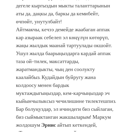
дегеле кыргыздын мыкты таланттарынын
аты да, даңкы да, баркы да кемибейт,
өчпөйт, унутулбайт!
Айтмакчы, кечээ демейде жаабаган аппак
кар азыраак себелеп эл көңүлүн көтөрүп,
жаңы жылдык маанай тартуулады окшойт.
Ушул жылда баарыңыздарга кардай аппак
таза ой-тилек, максаттарды,
жаратмандыкты, чың ден соолукту
каалайбыз. Кудайдын буйругу жана
колдоосу менен бардык
муктаждыгыңыздар, кем-карчыңыздар эч
кыйынчылыксыз чечилишине тилектешпиз.
Бар болуңуздар, эл ичиндеги биз сыйлаган,
биз сыймыктанган жакшыларым! Маркум
жолдошум
Эрнис
айтып кеткендей,