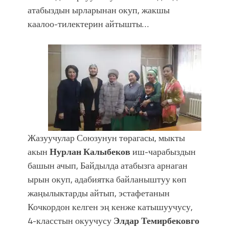
атабыздын ырларынан окуп, жакшы
каалоо-тилектерин айтышты…
Жазуучулар Союзунун төрагасы, мыкты
акын
Нурлан Калыбеков
иш-чарабыздын
башын ачып, Байдылда атабызга арнаган
ырын окуп, адабиятка байланыштуу көп
жаңылыктарды айтып, эстафетанын
Кочкордон келген эң кенже катышуучусу,
4-класстын окуучусу
Элдар Темирбековго