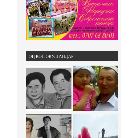
ЭҢ КӨП ОКУЛГАНДАР