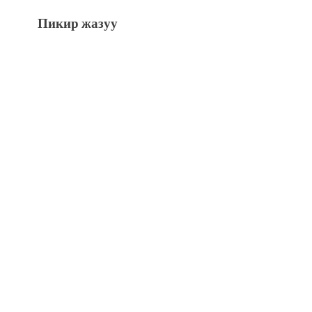
Пикир жазуу