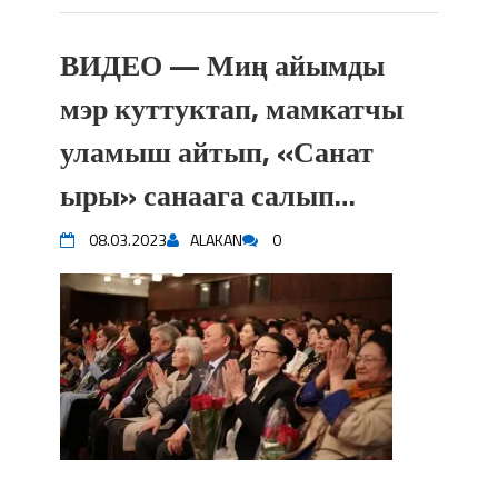
ВИДЕО — Миң айымды
мэр куттуктап, мамкатчы
уламыш айтып, «Санат
ыры» санаага салып…
08.03.2023
ALAKAN
0