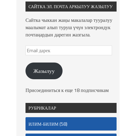
САЙТКА ЭЛ. ПОЧТА АРКЫЛУУ ЖАЗЫЛУУ
Сайтка чыккан жаңы макалалар тууралуу
маалымат алып туруш үчүн электрондук
почтаңардын дарегин жазгыла.
Жазылуу
Присоединиться к еще 18 подписчикам
РУБРИКАЛАР
(58)
ИЛИМ-БИЛИМ