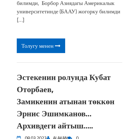
фонтанды көрүү үчүн Royal Central
билимди, Борбор Азиядагы Америкалык
Park'ка 30 миң адам чогулду
университетинде (БААУ) жогорку билимди
[…]
Толугу менен
Эстекенин ролунда Кубат
Оторбаев,
Замикенин атынан төккөн
Эрнис Эшимканов…
Архивдеги айтыш…..
08.03.2023
ALAKAN
0