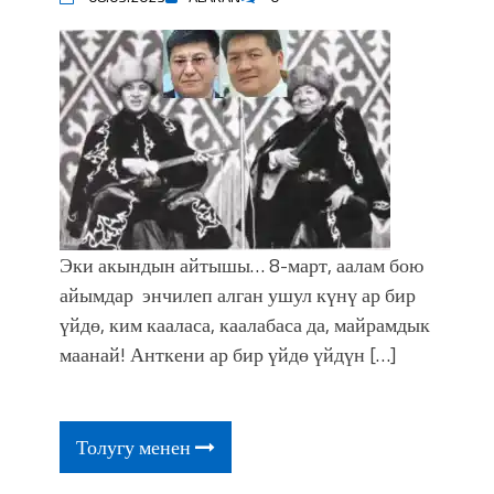
Эки акындын айтышы… 8-март, аалам бою
айымдар энчилеп алган ушул күнү ар бир
үйдө, ким кааласа, каалабаса да, майрамдык
маанай! Анткени ар бир үйдө үйдүн […]
Толугу менен