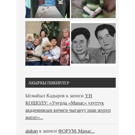
АКЫРКЫ ПИКИРЛЕР
Ысмайыл Кадыров
к записи
ҮН
КОШОЛУ: «Учурда «Манас» улуттук
академиясын көчөгө чыгаруу иши жүрүп
жатат»…
alakan
к записи
ФОРУМ: Манас…