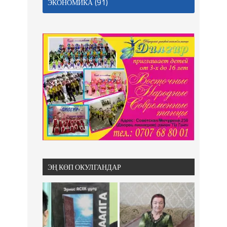
(91)
ЭКОНОМИКА
ЭҢ КӨП ОКУЛГАНДАР