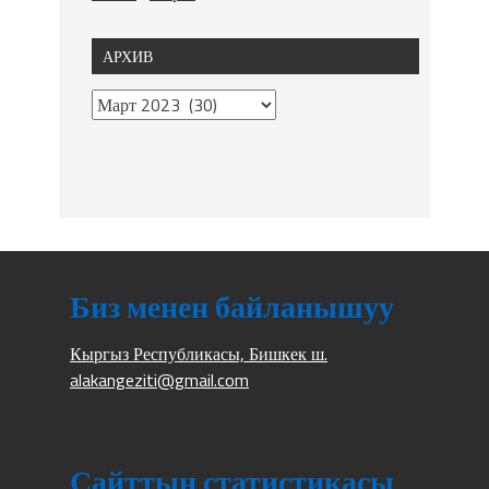
АРХИВ
Биз менен байланышуу
Кыргыз Республикасы, Бишкек ш.
alakangeziti@gmail.com
Сайттын статистикасы