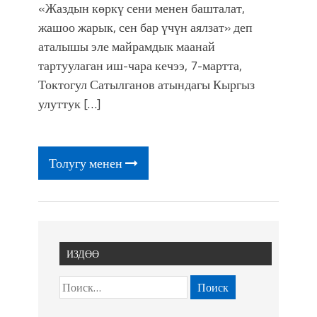
«Жаздын көркү сени менен башталат,
жашоо жарык, сен бар үчүн аялзат» деп
аталышы эле майрамдык маанай
тартуулаган иш-чара кечээ, 7-мартта,
Токтогул Сатылганов атындагы Кыргыз
улуттук […]
Толугу менен
ИЗДӨӨ