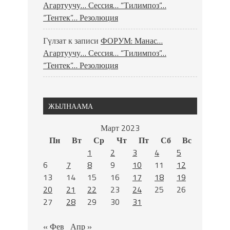
Агартуучу… Сессия… “Тилимпоз”…
“Тентек”… Резолюция
Гүлзат
к записи
ФОРУМ: Манас…
Агартуучу… Сессия… “Тилимпоз”…
“Тентек”… Резолюция
ЖЫЛНААМА
Март 2023
Пн
Вт
Ср
Чт
Пт
Сб
Вс
1
2
3
4
5
6
7
8
9
10
11
12
13
14
15
16
17
18
19
20
21
22
23
24
25
26
27
28
29
30
31
« Фев
Апр »