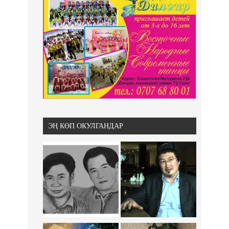
ЭҢ КӨП ОКУЛГАНДАР