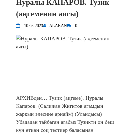
Нуралы КАПАРОВ. Тузик
(аңгеменин аягы)
10.03.2023
ALAKAN
0
АРХИВден… Тузик (аңгеме). Нуралы
Капаров. (Салижан Жигитов агамдын
жаркын элесине арнайм) (Уландысы)
Убададан тайбаган агабыз Тузикти он беш
күн өткөн соң тестиер баласынан