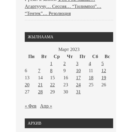
Агартуучу… Сессия… “Тилимпоз”…
“Тентек”… Резолюция
ЖЫЛНААМА
Март 2023
Пн
Вт
Ср
Чт
Пт
Сб
Вс
1
2
3
4
5
6
7
8
9
10
11
12
13
14
15
16
17
18
19
20
21
22
23
24
25
26
27
28
29
30
31
« Фев
Апр »
АРХИВ