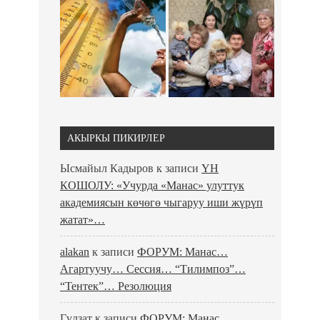
АКЫРКЫ ПИКИРЛЕР
Ысмайыл Кадыров
к записи
ҮН
КОШОЛУ: «Учурда «Манас» улуттук
академиясын көчөгө чыгаруу иши жүрүп
жатат»…
alakan
к записи
ФОРУМ: Манас…
Агартуучу… Сессия… “Тилимпоз”…
“Тентек”… Резолюция
Гүлзат
к записи
ФОРУМ: Манас…