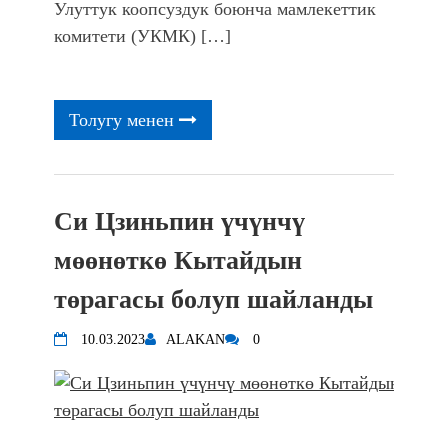
фонтанды көрүү үчүн Royal Central
Улуттук коопсуздук боюнча мамлекеттик
Park'ка 30 миң адам чогулду
комитети (УКМК) […]
Толугу менен
Си Цзиньпин үчүнчү
мөөнөткө Кытайдын
төрагасы болуп шайланды
10.03.2023
ALAKAN
0