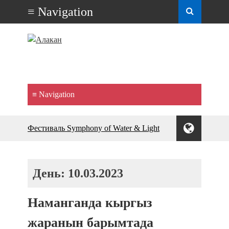
Фестиваль Symphony of Water & Light
собрал более 20 тысяч гостей
Жыргалбек КАСАБОЛОТОВ:
“Уңгужол” темадагы тегерек столго
День:
10.03.2023
атка минерлер дагы катышса жакшы
болмок”
Наманганда кыргыз
УЛУУ ЖУТТА УЛУТТУ САКТАГАН
ЖУСУП АБДРАХМАНОВ
жаранын барымтада
10 000 гостей насладились