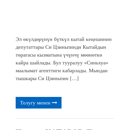
Эл өкүлдөрүнүн бүткүл кытай кеңешинин
депутаттары Си Цзиньпинди Кытайдын
төрагасы кызматына үчүнчү мөөнөткө
кайра шайлады. Бул тууралуу «Синьхуа»
маалымат агенттиги кабарлады. Мындан
тышкары Си Цзиньпин […]
Толугу менен