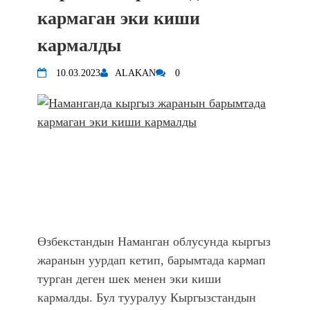
впечатляющим шоу музыкальных
кармаган эки киши
фонтанов в Royal Central Park
кармалды
Аида САЛЯНОВА: "Кыргыз шахмат
союзунун президенти болуп
10.03.2023
ALAKAN
0
шайланышым сыймык жана чоң
жоопкерчилик!"
Садыр ЖАПАРОВ: “Айтматовдой
адабият алпы чыгыш үчүн, улуу көч
уланышы үчүн журнал сөзсүз керек!”
“Китепкана түнγ-2026”: Психолог
Мээрим Мураталиева менен
жолугушууга келиңиз! (Дарек. Видео)
Латын арибиндеги “Чабуул”... “Ала-
Тоо” журналынын тарыхы жана
Өзбекстандын Наманган облусунда кыргыз
редакторлору... (Тизме. Видео)
жаранын уурдап кетип, барымтада кармап
“КАРА КЕМПИР”: ҮМҮТТҮН
турган деген шек менен эки киши
ТҮБӨЛҮК СИМВОЛУ
Кыргызстандагы эң ири музыкалуу
кармалды. Бул тууралуу Кыргызстандын