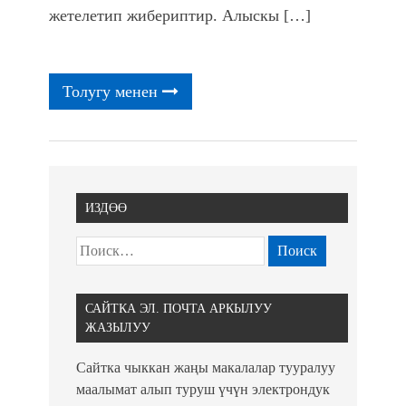
жетелетип жибериптир. Алыскы […]
Толугу менен
ИЗДӨӨ
САЙТКА ЭЛ. ПОЧТА АРКЫЛУУ
ЖАЗЫЛУУ
Сайтка чыккан жаңы макалалар тууралуу
маалымат алып туруш үчүн электрондук