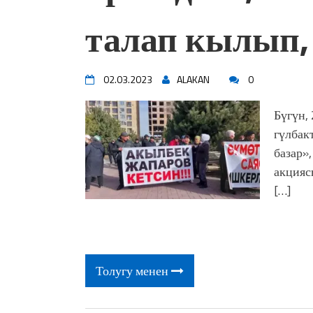
жоопкерчилик!"
талап кылып
Садыр ЖАПАРОВ: “Айтматов
үчүн, улуу көч уланышы үчүн 
“Китепкана түнγ-2026”: Пси
менен жолугушууга келиңиз! 
02.03.2023
ALAKAN
0
Латын арибиндеги “Чабуул”..
тарыхы жана редакторлору... 
Бүгүн,
“КАРА КЕМПИР”: ҮМҮТТ
гүлбак
Кыргызстандагы эң ири музы
базар»
Royal Central Park'ка 30 миң 
акцияс
[…]
Толугу менен