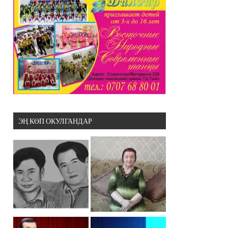
ЭҢ КӨП ОКУЛГАНДАР