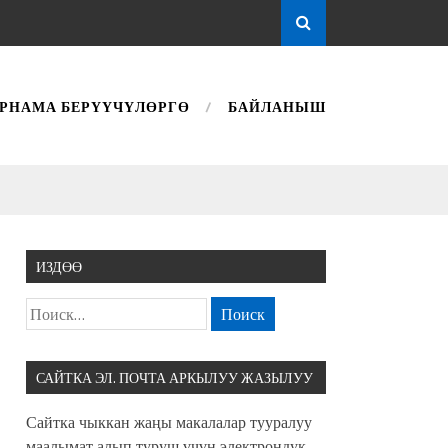
РНАМА БЕРҮҮЧҮЛӨРГӨ
БАЙЛАНЫШ
ИЗДӨӨ
САЙТКА ЭЛ. ПОЧТА АРКЫЛУУ ЖАЗЫЛУУ
Сайтка чыккан жаңы макалалар тууралуу
маалымат алып туруш үчүн электрондук