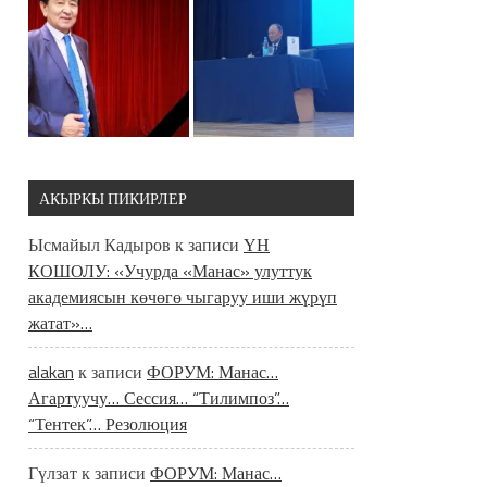
АКЫРКЫ ПИКИРЛЕР
Ысмайыл Кадыров
к записи
ҮН
КОШОЛУ: «Учурда «Манас» улуттук
академиясын көчөгө чыгаруу иши жүрүп
жатат»…
alakan
к записи
ФОРУМ: Манас…
Агартуучу… Сессия… “Тилимпоз”…
“Тентек”… Резолюция
Гүлзат
к записи
ФОРУМ: Манас…