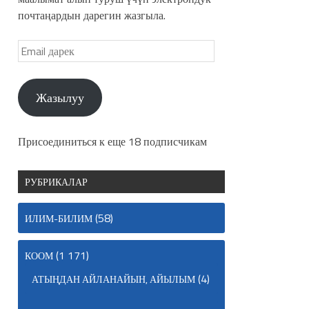
почтаңардын дарегин жазгыла.
Жазылуу
Присоединиться к еще 18 подписчикам
РУБРИКАЛАР
(58)
ИЛИМ-БИЛИМ
(1 171)
КООМ
(4)
АТЫҢДАН АЙЛАНАЙЫН, АЙЫЛЫМ