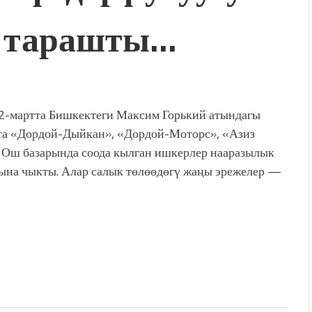
, тарашты…
дой адабият алпы чыгыш
журнал сөзсүз керек!”
холог Мээрим Мураталиева
(Дарек. Видео)
. “Ала-Тоо” журналынын
(Тизме. Видео)
 2-мартта Бишкектеги Максим Горький атындагы
ҮН ТҮБӨЛҮК СИМВОЛУ
та «Дордой-Дыйкан», «Дордой-Моторс», «Азиз
калуу фонтанды көрүү үчүн
, Ош базарында соода кылган ишкерлер нааразылык
адам чогулду
ына чыкты. Алар салык төлөөдөгү жаңы эрежелер —