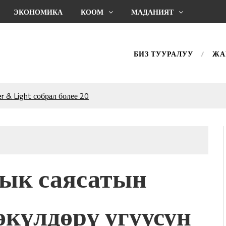
ЭКОНОМИКА
КООМ
МАДАНИЯТ
БИЗ ТУУРАЛУУ
ЖА
 & Light собрал более 20
Уңгужол” темадагы
р дагы катышса жакшы
КТАГАН ЖУСУП
ык саясатын
впечатляющим шоу
l Central Park
 өкүлдөрү угуусун
ахмат союзунун
ым сыймык жана чоң