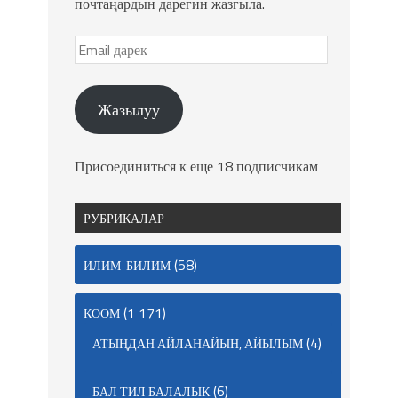
почтаңардын дарегин жазгыла.
Жазылуу
Присоединиться к еще 18 подписчикам
РУБРИКАЛАР
(58)
ИЛИМ-БИЛИМ
(1 171)
КООМ
(4)
АТЫҢДАН АЙЛАНАЙЫН, АЙЫЛЫМ
(6)
БАЛ ТИЛ БАЛАЛЫК