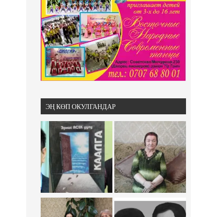
ЭҢ КӨП ОКУЛГАНДАР