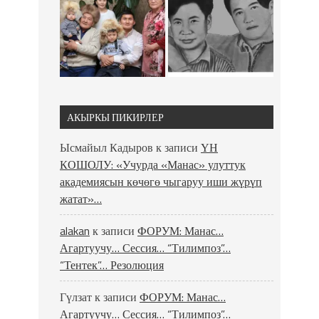
АКЫРКЫ ПИКИРЛЕР
Ысмайыл Кадыров
к записи
ҮН
КОШОЛУ: «Учурда «Манас» улуттук
академиясын көчөгө чыгаруу иши жүрүп
жатат»…
alakan
к записи
ФОРУМ: Манас…
Агартуучу… Сессия… “Тилимпоз”…
“Тентек”… Резолюция
Гүлзат
к записи
ФОРУМ: Манас…
Агартуучу… Сессия… “Тилимпоз”…