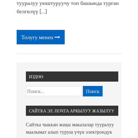
фонтанды көрүү үчүн Royal Central
тууралуу уюштуруучу топ башында турган
Park'ка 30 миң адам чогулду
белгилүү […]
Толугу менен
ИЗДӨӨ
САЙТКА ЭЛ. ПОЧТА АРКЫЛУУ ЖАЗЫЛУУ
Сайтка чыккан жаңы макалалар тууралуу
маалымат алып туруш үчүн электрондук