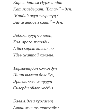
Карындашым Нуржандан
Кат жаздырат: “Балам” – деп.
“Кандай окуп жүрѳсүң?
Биз жатабыз аман” – деп.
Бѳбѳктѳрүң чоңоюп,
Кол-арага жарады.
А биз карып калсак да
Үйгѳ жатпай калалы.
Тырмалаңдап колхоздун
Ишин кылган болобуз,
Эртели-кеч олтуруп
Силерди ойлоп коёбуз.
Балам, деги курсагың
Ачкан жокпу, токсуңбу?