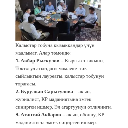
Калыстар тобуна кызыккандар үчүн
маалымат. Алар төмөндө:
1. Акбар Рыскулов
– Кыргыз эл акыны,
Токтогул атындагы мамлекеттик
сыйлыктын лауреаты, калыстар тобунун
төрагасы.
2. Бурулкан Сарыгулова
– акын,
журналист, КР маданиятына эмгек
сиңирген ишмер, Эл агартуунун отличниги.
3. Атантай Акбаров
– акын, обончу, КР
маданиятына эмгек сиңирген ишмер.