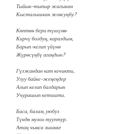
Тыйын-тыпыр жагынан
Кысталышкан жоксуңбу?
Кѳптѳн бери түшүмѳ
Кирчү болдуң, каралдым,
Барып-келип үйүнѳ
Жүрѳсүңбү агаңдын?
Гүлжандан кат кечикти,
Улуу байке-жеңеңдер
Алып келип балдарын
Учурашып кетишти.
Баса, балам, уюбуз
Түндѳ музоо тууптур.
Атаң чыкса эшикке