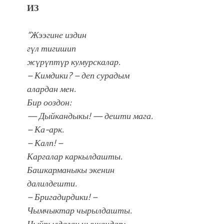
ИЗ
“Жээгине издин
гүл тигишип
жүрүптүр кумурскалар.
– Кимдики? – деп сурадым
алардан мен.
Бир ооздон:
— Дыйкандыкы! — дешти мага.
– Ка-арк.
– Калп! –
Каргалар каркылдашты.
Башкарманыкы экенин
далилдешти.
– Бригадирдики! –
Чымчыктар чырылдашты.
Чыйпылдаган чычкандар: