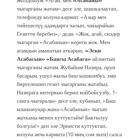
Жолдошум: «Агай, мен
«Асабаны»
чыгарганы жатам» десе эле, шашкалактап,
телефонду колуна кармап: «Азыр мен
тийешелүү адамдарга чалып, чакырайын.
Гезитти беребиз»,- деди. «Жок, агай, сиздер
чыгарган «Асабанын» кереги жок. Мен
агамдын аманатын аткарып,
«Эски
Асабасын» «Баягы Асабага»
айлантып
чыгарганы жатам. Жубайым Назира, орун
басарым, ушул жылы баш кошконбуз, эми
биргелешип гезит чыгарганы жатабыз.
Назирага интервью берип койбойсузбу, 1-
санга чыгаралы» десе эле, кубанып, «Баш
кошконуңар жана «Асабанын» чыгып
жатканы менен куттуктайм! Бактылуу
болгула!» деп эле Эрнисти куттуктап,
колуна акча кармата (10 миң сом экен) салса