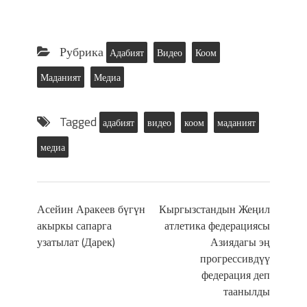
Рубрика
Адабият
Видео
Коом
Маданият
Медиа
Tagged
адабият
видео
коом
маданият
медиа
Асейин Аракеев бүгүн
Кыргызстандын Жеңил
акыркы сапарга
атлетика федерациясы
узатылат (Дарек)
Азиядагы эң
прогрессивдүү
федерация деп
таанылды