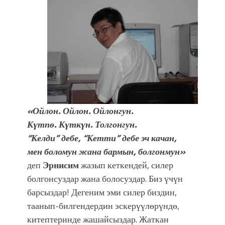
«Ойлон. Ойлон. Ойлонгун.
Күтпө. Күткүн. Толгонгун.
“Келди” дебе, “Кетти” дебе эч качан,
мен боломун жана бармын, болгонмун»
деп
Эрнисим
жазып кеткендей, силер
болгонсуздар жана болосуздар. Биз үчүн
барсыздар! Дегеним эми силер биздин,
таанып-билгендердин эскерүүлөрүндө,
китептеринде жашайсыздар. Жаткан