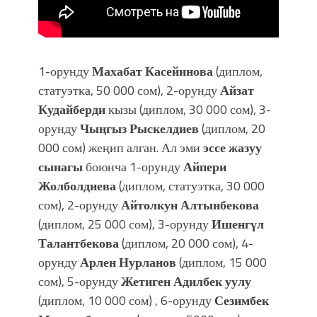
1-орунду
Махабат Касейинова
(диплом,
статуэтка, 50 000 сом), 2-орунду
Айзат
Кудайберди
кызы (диплом, 30 000 сом), 3-
орунду
Чыңгыз Рыскелдиев
(диплом, 20
000 сом) жеңип алган. Ал эми
эссе жазуу
сынагы
боюнча 1-орунду
Айпери
Жолболдиева
(диплом, статуэтка, 30 000
сом), 2-орунду
Айтолкун Алтынбекова
(диплом, 25 000 сом), 3-орунду
Ишенгүл
Талантбекова
(диплом, 20 000 сом), 4-
орунду
Арлен Нурланов
(диплом, 15 000
сом), 5-орунду
Жетиген Адилбек уулу
(диплом, 10 000 сом) , 6-орунду
Сезимбек