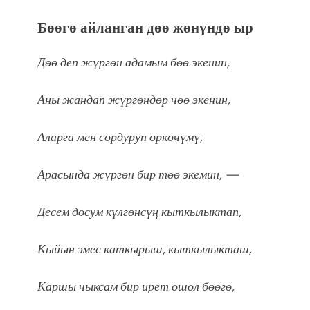
Бөөгө айланган дөө жөнүндө ыр
Дөө деп жүргөн адамым бөө экенин,
Аны жандап жүргөндөр чөө экенин,
Аларга мен сордуруп өркөчүмү,
Арасында жүргөн бир төө экемин, —
Десем досум күлгөнсүң кыткылыктап,
Кыйын эмес каткырыш, кыткылыкташ,
Каршы чыксам бир ирет ошол бөөгө,