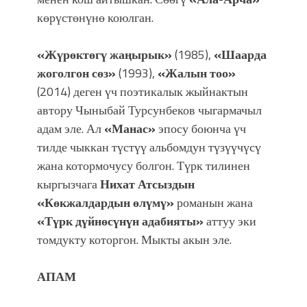
көрүстөнүнө коюлган.
«Жүрөктөгү жаңырык»
(1985),
«Шаарда
жоголгон сөз»
(1993),
«Жалын тоо»
(2014) деген үч поэтикалык жыйнактын
автору Чыныбай Турсунбеков чыгармачыл
адам эле. Ал
«Манас»
эпосу боюнча үч
тилде чыккан түстүү альбомдун түзүүчүсү
жана котормочусу болгон. Түрк тилинен
кыргызчага
Нихат Атсыздын
«Көкжалдардын өлүмү»
романын жана
«Түрк дүйнөсүнүн адабияты»
аттуу эки
томдукту которгон. Мыкты акын эле.
АПАМ