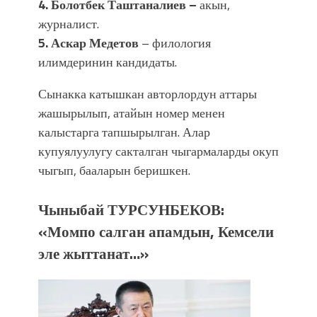
4. Болотбек Таштаналиев –
акын,
журналист.
5. Аскар Медетов
– филология
илимдеринин кандидаты.
Сынакка катышкан авторлордун аттары
жашырылып, атайын номер менен
калыстарга тапшырылган. Алар
купуялуулугу сакталган чыгармаларды окуп
чыгып, бааларын беришкен.
Чыныбай ТУРСУНБЕКОВ:
«Момпо салган апамдын, Кемсели
эле жыттанат…»