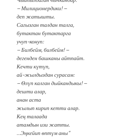
– Милиционердики! –
деп жатышты.
Сагызган талдан талга,
бутактан бутактарга
учуп-конуп:
– Билбейм, билбейм! –
дегенден башканы айтпайт.
Кечти күтүп,
ай-жылдыздан сурасам:
– Ѳлүп калган дыйкандыкы! –
дешти алар,
анан аста
жылып кирип кетти алар.
Кең талаада
атамдын изи жатты.
…Эңкейип ѳптүм аны”