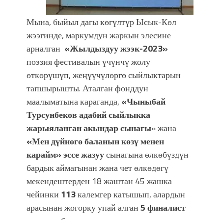
Мына, быйыл дагы көгүлтүр Ысык-Көл
жээгинде, маркумдун жаркын элесине
арналган
«Жылдыздуу жээк-2023»
поэзия фестивалын үчүнчү жолу
өткөрүшүп, жеңүүчүлөргө сыйлыктарын
тапшырышты. Аталган фонддун
маалыматына караганда,
«Чыныбай
Турсунбеков адабий сыйлыкка
жарыяланган акындар сынагы
» жана
«Мен дүйнөгө баланын көзү менен
карайм»
эссе жазуу
сынагына өлкөбүздүн
бардык аймагынан жана чет өлкөдөгү
мекендештерден 18 жаштан 45 жашка
чейинки
113
калемгер катышып, алардын
арасынан жогорку упай алган
5 финалист