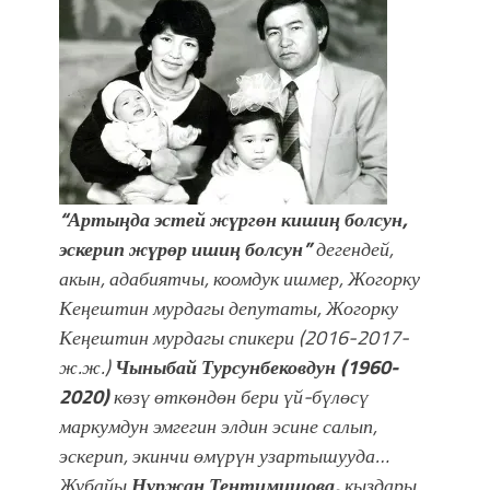
Мээрим Мураталиева менен
жолугушууга келиңиз! (Дарек. Видео)
“Артыңда эстей жүргөн кишиң болсун,
эскерип жүрөр ишиң болсун”
дегендей,
акын, адабиятчы, коомдук ишмер, Жогорку
Кеңештин мурдагы депутаты, Жогорку
Кеңештин мурдагы спикери (2016-2017-
ж.ж.)
Чыныбай Турсунбековдун (1960-
2020)
көзү өткөндөн бери үй-бүлөсү
маркумдун эмгегин элдин эсине салып,
эскерип, экинчи өмүрүн узартышууда…
Жубайы
Нуржан Тентимишова,
кыздары