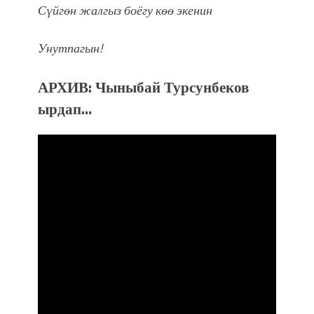
Сүйгөн жалгыз боёгу көө экенин
Унутпагын!
АРХИВ: Чыныбай Турсунбеков
ырдап…