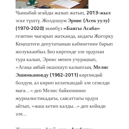
Чыныбай агайды жазып жатып,
2013-жыл
эске түштү. Жолдошум
Эрнис (Асек уулу)
(1970-2020)
экөөбүз
«Баягы Асаба»
гезитин чыгарып жатканда, андагы Жогорку
Кеңештеги депутатынын кабинетине барып
жолукканбыз. Биз киргенде эле ордунан
тура калып, Эрнис менен учурашып,
«Агаңа аябай окшошуп калыпсың.
Мелис
Эшимкановду (1962-2011)
көргөндөй
болдум, ал кирип келаткандай эле сезилди
мага… » деп Мелис байкенинин
журналистикадагы, саясаттагы ордун
айтып, «жаш кетип калды…» деп кейиди
эле…