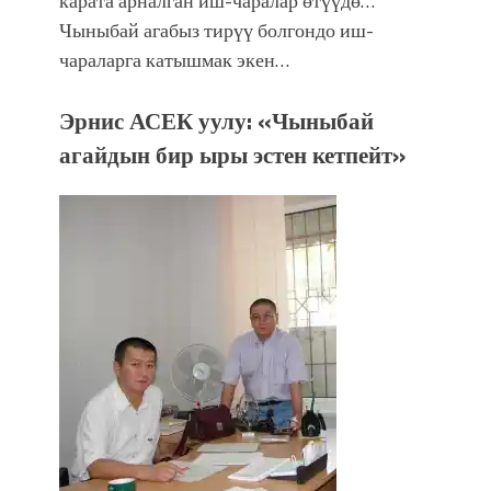
карата арналган иш-чаралар өтүүдө…
Чыныбай агабыз тирүү болгондо иш-
чараларга катышмак экен…
Эрнис АСЕК уулу: «Чыныбай
агайдын бир ыры эстен кетпейт»