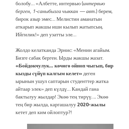
болобу… «Албетте, интервью (
интервью
берген, 1-саныбызга чыккан — авт.
) берем,
бирок азыр эмес… Мелистин аманатын
аткарып жакшы иши кылып жатыпсың.
Ийгилик!» деп узатты эле…
Жолдо келатканда Эрнис: «Менин агайым.
Бизге сабак берген. Ырды жакшы жазат.
«Бойдокчулук… көчөгө ойноп чыгып, бир
кызды сүйүп калгым келет»
деген
ырынын ушул саптарын студенттер жатка
айтаар элек» деп күлдү… Кандай гана
бактылуу жылдар! Экөө тең тирүү…. Экөө
тең бир жылда, каргашалуу
2020-жылы
кетет деп ким ойлоптур?!