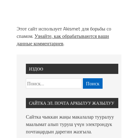
Этот сайт использует Akismet для борьбы со
спамом.
Узнайте, как обрабатываются ваши
данные комментариев
.
ИЗДӨӨ
САЙТКА ЭЛ. ПОЧТА АРКЫЛУУ ЖАЗЫЛУУ
Сайтка чыккан жаңы макалалар тууралуу
маалымат алып туруш үчүн электрондук
почтаңардын дарегин жазгыла.