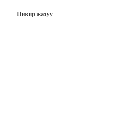
Пикир жазуу