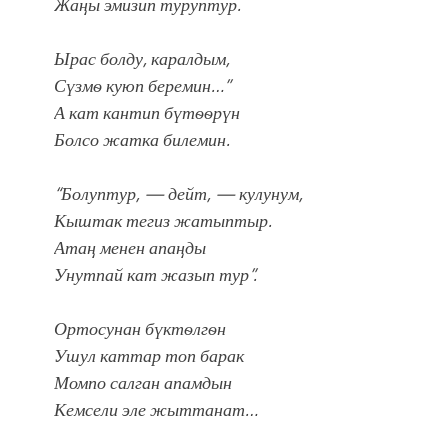
Жаңы эмизип туруптур.
Ырас болду, каралдым,
Сүзмѳ куюп беремин…”
А кат кантип бүтѳѳрүн
Болсо жатка билемин.
“Болуптур, — дейт, — кулунум,
Кыштак тегиз жатыптыр.
Атаң менен апаңды
Унутпай кат жазып тур”.
Ортосунан бүктѳлгѳн
Ушул каттар топ барак
Момпо салган апамдын
Кемсели эле жыттанат…