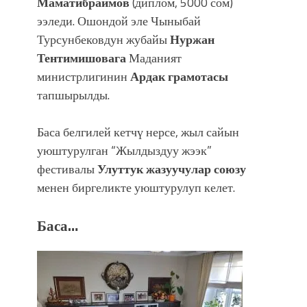
Маматибраимов
(диплом, 5000 сом)
ээледи. Ошондой эле Чыныбай
Турсунбековдун жубайы
Нуржан
Тентимишовага
Маданият
министрлигинин
Ардак грамотасы
тапшырылды.
Баса белгилей кетчү нерсе, жыл сайын
уюштурулган “Жылдыздуу жээк”
фестивалы
Улуттук жазуучулар союзу
менен биргеликте уюштурулуп келет.
Баса…