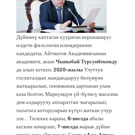
Дүйнөнү каптаган куураган коронавирус
илдети филология илимдеринин
кандидаты, Айтматов Академиясынын
академиги, акын
Чыныбай Турсунбековду
да алып кеткен.
2020-жылы
Улуттук
госпиталдын жандандыруу бөлүмүнө
жаткырылып, пневмония дартынан улам
каза болгон. Маркумдун үй-бүлөсү жасалма
дем алдыруучу аппараттан чыгарылып,
палатага которуларын күтүп жаткан учур
эле… Тилекке каршы,
6-июлда
абалы
кескин начарлап,
7-июлда
жарык дүйнө
менен кош айтышкан. Сөөгү
«Ала-Арча»