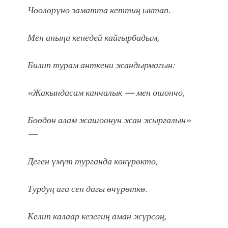
Чөөлөрүнө заматта кеттиң ыктап.
Мен аныңа кенедей кайгырбадым,
Билип турам анткени жандырмагын:
«Жакындасам канчалык — мен ошончо,
Бөөдөн алам жашоонун жан жыргалын»
—
Деген үмүт турганда көкүрөктө,
Турдуң ага сен дагы өчүрөткө.
Келип калаар кезегиң аман жүрсөң,