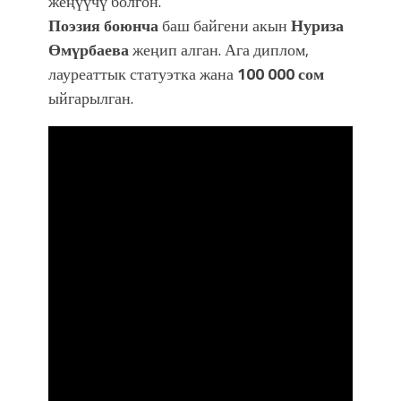
жеңүүчү болгон.
Поэзия боюнча
баш байгени акын
Нуриза
Өмүрбаева
жеңип алган. Ага диплом,
лауреаттык статуэтка жана
100 000 сом
ыйгарылган.