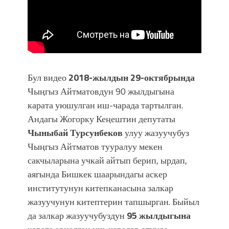
Бул видео
2018-жылдын 29-октябрында
Чыңгыз Айтматовдун 90 жылдыгына
карата уюшулган иш-чарада тартылган.
Андагы Жогорку Кеңештин депутаты
Чыныбай Турсунбеков
улуу жазуучубуз
Чыңгыз Айтматов тууралуу мекен
сакчыларына учкай айтып берип, ырдап,
аягында Бишкек шаарындагы аскер
институтунун китепканасына залкар
жазуучунун китептерин тапшырган. Быйыл
да залкар жазуучубуздун
95 жылдыгына