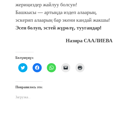
жериңиздер жайлуу болсун!
Башкысы — артыңда издеп алаарың,
эскерип алаарың бар экени кандай жакшы!
Эсен болуп, эстей жүрөлү, туугандар!
Назира СААЛИЕВА
Бөлүшүңүз:
Нажмите,
Нажмите,
Нажмите,
Послать
Нажмите
чтобы
чтобы
чтобы
ссылку
для
поделиться
открыть
поделиться
другу
печати
на
на
в
по
(Открывается
Twitter
Facebook
WhatsApp
электронной
в
(Открывается
(Открывается
(Открывается
почте
новом
Понравилось это:
в
в
в
(Открывается
окне)
новом
новом
новом
в
окне)
окне)
окне)
новом
Загрузка...
окне)