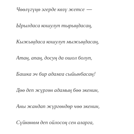
Чөөлүгүңө эгерде көзү жетсе —
Ырылдаса кошулуп тырыңдасаң,
Кыжыңдаса кошулуп мыжыңдасаң,
Атаң, апаң, досуң да ошол болуп,
Башка эч бир адамга сыйынбасаң!
Дөө деп жүргөн адамың бөө экенин,
Аны жандап жүргөндөр чөө экенин,
Сүйкөнөм деп ойлосоң сен аларга,