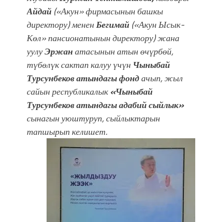
Айдай
(«Акун» фирмасынын башкы
директору) менен
Бегимай
(«Акун Ысык-
Көл» пансионатынын директору) жана
уулу
Эржан
атасынын атын өчүрбөй,
түбөлүк сактап калуу үчүн
Чыныбай
Турсунбеков атындагы фонд
ачып, жыл
сайын республикалык
«Чыныбай
Турсунбеков атындагы адабий сыйлык»
сынагын уюштуруп, сыйлыктарын
тапшырып келишет.