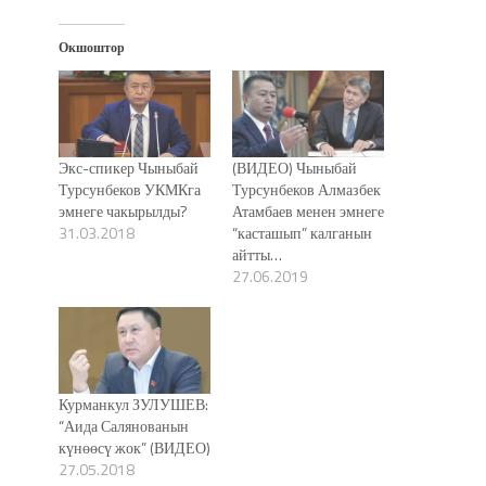
Окшоштор
Экс-спикер Чыныбай
(ВИДЕО) Чыныбай
Турсунбеков УКМКга
Турсунбеков Алмазбек
эмнеге чакырылды?
Атамбаев менен эмнеге
31.03.2018
“касташып” калганын
айтты…
27.06.2019
Курманкул ЗУЛУШЕВ:
“Аида Салянованын
күнөөсү жок” (ВИДЕО)
27.05.2018