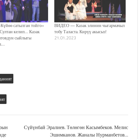
үйөө сатылган тойго»
ВИДЕО — Казак элинин чыгармачыл
Султан келип… Казак
тобу Таласта. Кирүү акысыз!
атовдун сыйлыгы
21.01.2023
п…
даният
ият
рын
Сүйүнбай Эралиев. Төлөгөн Касымбеков. Мелис
нде
Эшимканов. Жаналы Нурманбетов…