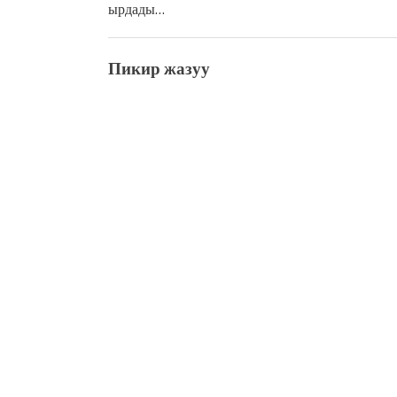
ырдады…
Пикир жазуу