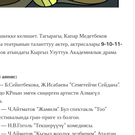
шкекке келишет. Тагырагы, Капар Медетбеков
а театрынын таланттуу актер, актрисалары
9-10-11-
ов атындагы Кыргыз Улуттук Академиялык драма
 анонс:
 Б.Сейитбекова, Ж.Исабаева “Семетейчи Сейдана”.
до КРнын эмгек сиңирген артисти Алмагүл
.
— Ч.Айтматов “Жамиля”. Бул спектакль “Тоо”
естивалында гран-приге ээ болгон.
— Н.В.Гоголь “Текшерүүчү” комедиясы.
— Ч.Айматов “Кызыл жоолук делбирим”. Аталган