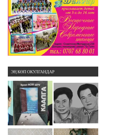
ЭҢ КӨП ОКУЛГАНДАР