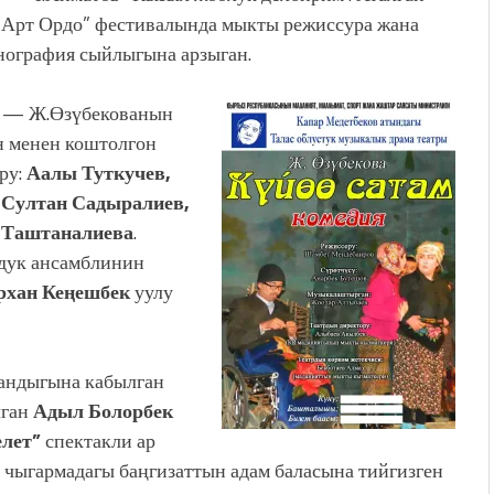
“Арт Ордо” фестивалында мыкты режиссура жана
нография сыйлыгына арзыган.
— Ж.Өзүбекованын
н менен коштолгон
ру:
Аалы Туткучев,
 Султан Садыралиев,
 Таштаналиева
.
рдук ансамблинин
рхан Кеңешбек
уулу
мандыгына кабылган
лган
Адыл Болорбек
лет”
спектакли ар
у чыгармадагы баңгизаттын адам баласына тийгизген