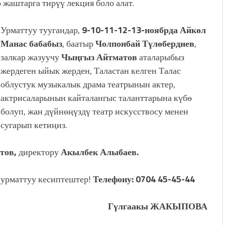
ө жаштарга тирүү лекция боло алат.
Урматтуу туугандар,
9-10-11-12-13-ноябрда Айкөл
Манас бабабыз
, баатыр
Чолпонбай Түлөбердиев
,
залкар жазуучу
Чыңгыз Айтматов
аталарыбыз
жердеген ыйык жерден, Таластан келген Талас
облустук музыкалык драма театрынын актер,
актрисаларынын кайталангыс таланттарына күбө
болуп, жан дүйнөңүздү театр искусствосу менен
сугарып кетиңиз.
тов,
директору
Акылбек Алыбаев.
урматтуу кесиптештер!
Телефону: 0704 45-45-44
Гүлгаакы ЖАКЫПОВА