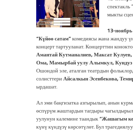
спектакль 
мыкты сце
13-ноябрь
“Күйөө сатам”
комедиясы жана жандуу ү
концерт тартууланат. Концерттин конокто
Амантай Кутманалиев, Максат Кулуев,
Ома, Мамырбай уулу Алымкул, Кундуз
Ошондой эле, аталган театрдын фолькло
солисттери
Айсалкын Эсенбекова, Теми
ырдашат.
Ал эми баңгизатка азгырылып, анын кур
өспүрүм жаштардын тагдыры чагылдыры
уулунун калемине таандык
“Жашагым ке
күнү күндүзү көрсөтүлөт. Бул трагедиялу