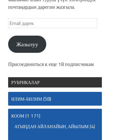
почтаңардын дарегин жазгыла.
Жазылуу
Присоединиться к еще 18 подписчикам
РУБРИКАЛАР
(58)
ИЛИМ-БИЛИМ
(1 171)
КООМ
(4)
АТЫҢДАН АЙЛАНАЙЫН, АЙЫЛЫМ