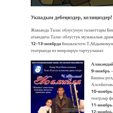
Укпадым дебеңиздер, келиңиздер!
Жакында Талас облусунун таланттары Би
атындагы Талас облустук музыкалык драм
12-13-ноябрда
Бишкектеги Т.Абдымомун
театрында өз өнөрлөрүн тартуулашат.
Алакандай
9-ноябрь
—
Башкы рол
Алсейитова
10-ноябрь
театрлар ф
11-ноябрь
12-ноябрь