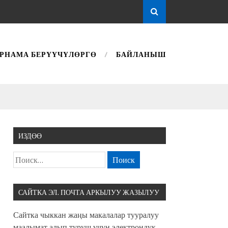
РНАМА БЕРҮҮЧҮЛӨРГӨ
БАЙЛАНЫШ
ИЗДӨӨ
САЙТКА ЭЛ. ПОЧТА АРКЫЛУУ ЖАЗЫЛУУ
Сайтка чыккан жаңы макалалар тууралуу
маалымат алып туруш үчүн электрондук