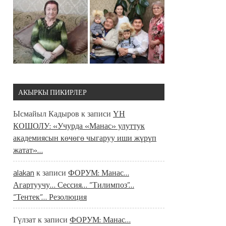
АКЫРКЫ ПИКИРЛЕР
Ысмайыл Кадыров
к записи
ҮН
КОШОЛУ: «Учурда «Манас» улуттук
академиясын көчөгө чыгаруу иши жүрүп
жатат»…
alakan
к записи
ФОРУМ: Манас…
Агартуучу… Сессия… “Тилимпоз”…
“Тентек”… Резолюция
Гүлзат
к записи
ФОРУМ: Манас…