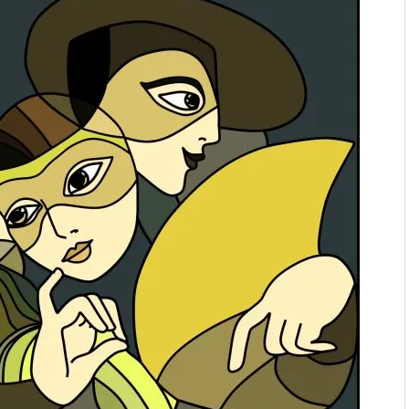
. “Ала-Тоо” журналынын
(Тизме. Видео)
ҮН ТҮБӨЛҮК СИМВОЛУ
калуу фонтанды көрүү үчүн
адам чогулду
 & Light собрал более 20
Уңгужол” темадагы
р дагы катышса жакшы