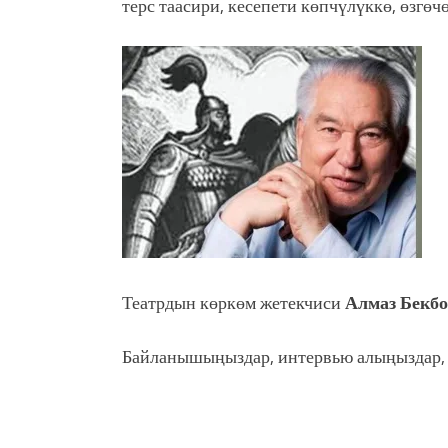
терс таасири, кесепети көпчүлүккө, өзгөч
Театрдын көркөм жетекчиси
Алмаз Бекбо
Байланышыңыздар, интервью алыңыздар, 