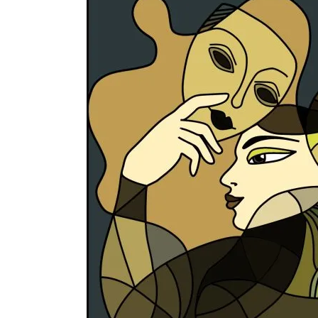
Латын арибиндеги “Чабуул”..
тарыхы жана редакторлору... 
“КАРА КЕМПИР”: ҮМҮТТ
Кыргызстандагы эң ири музы
Royal Central Park'ка 30 миң 
Фестиваль Symphony of Water
тысяч гостей
Жыргалбек КАСАБОЛОТОВ: “
тегерек столго атка минерле
болмок”