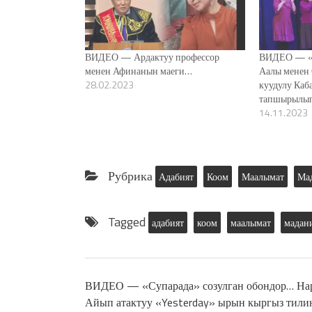
ВИДЕО — Ардактуу профессор
ВИДЕО — «К
менен Афинанын маеги…
Аалы менен 
28.02.2023
куудулу Каб
тапшырылы
14.11.2023
Рубрика
Адабият
Коом
Маалымат
Ма
Tagged
адабият
коом
маалымат
мадан
ВИДЕО — «Супарада» созулган обондор… На
Айып атактуу «Yesterday» ырын кыргыз тили