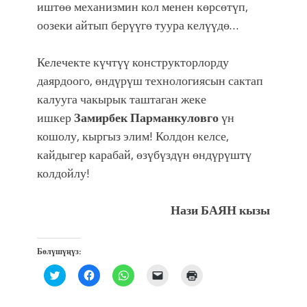
иштөө механизмин кол менен көрсөтүп,
оозеки айтып берүүгө туура келүүдө…
Келечекте күчтүү конструкторлорду
даярдоого, өндүрүш технологиясын сактап
калууга чакырык таштаган жеке
ишкер
Замирбек Парманкуловго
үн
кошолу, кыргыз элим! Колдон келсе,
кайдыгер карабай, өзүбүздүн өндүрүштү
колдойлу!
Нази БАЯН кызы
Бөлүшүңүз:
Нажмите,
Нажмите,
Нажмите,
Послать
Нажмите
чтобы
чтобы
чтобы
ссылку
для
поделиться
открыть
поделиться
другу
печати
на
на
в
по
(Открывается