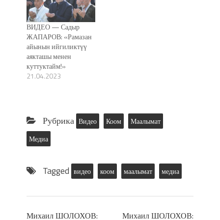
ВИДЕО — Садыр
ЖАПАРОВ: «Рамазан
айынын ийгиликтүү
аякташы менен
куттуктайм!»
21.04.2023
Рубрика
Видео
Коом
Маалымат
Медиа
Tagged
видео
коом
маалымат
медиа
Михаил ШОЛОХОВ:
Михаил ШОЛОХОВ: