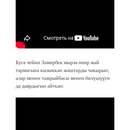
Буга чейин Замирбек мырза өнөр жай
тармагына кызыккан жаштарды чакырып,
алар менен тажрыйбасы менен бөлүшүүгө
да даярдыгын айткан: