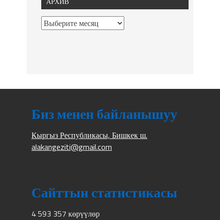
АРХИВ
Биз менен байланышуу
Кыргыз Республикасы, Бишкек ш.
alakangeziti@gmail.com
Сайттын статистикасы
4 593 357 көрүүлөр