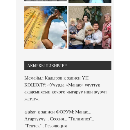
АКЫРКЫ ПИКИРЛЕР
Ысмайыл Кадыров
к записи
ҮН
КОШОЛУ: «Учурда «Манас» улуттук
академиясын көчөгө чыгаруу иши жүрүп
жатат»…
alakan
к записи
ФОРУМ: Манас…
Агартуучу… Сессия… “Тилимпоз”…
“Тентек”… Резолюция