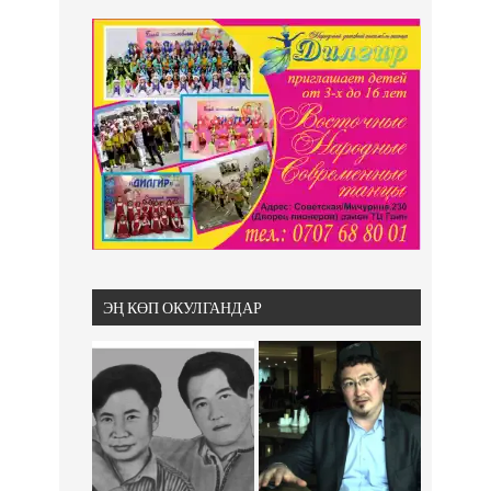
ЭҢ КӨП ОКУЛГАНДАР