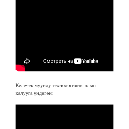
Келечек муунду технологияны алып
калууга үндөгөн: