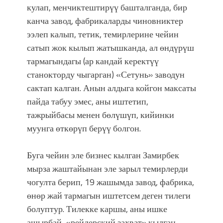
кулап, менчиктештирүү башталганда, бир
канча завод, фабрикаларды чиновниктер
ээлеп калып, тетик, темирлерине чейин
сатып жок кылып жатышканда, ал өндүрүш
тармагындагы (ар кандай керектүү
станокторду чыгарган) «Сетунь» заводун
сактап калган. Анын алдыга койгон максаты
пайда табуу эмес, аны иштетип,
тажрыйбасы менен бөлүшүп, кийинки
муунга өткөрүп берүү болгон.
Буга чейин эле бизнес кылган Замирбек
мырза жаштайынан эле зарыл темирлерди
чогулта берип, 19 жашымда завод, фабрика,
өнөр жай тармагын иштетсем деген тилеги
болуптур. Тилекке каршы, аны ишке
ашырбай, «рейдерский захват» кылган