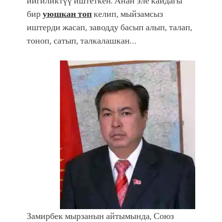
ийгиликтүү иштеткен. Анан эле кайдагы
бир
уюшкан топ
келип, мыйзамсыз
иштерди жасап, заводду басып алып, талап,
тоноп, сатып, талкалашкан…
Замирбек мырзанын айтымында, Союз