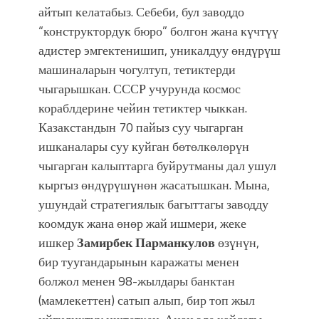
Фестиваль Symphony of Water & Light
айтып келатабыз. Себеби, бул заводдо
собрал более 20 тысяч гостей
“конструктордук бюро” болгон жана күчтүү
адистер эмгектенишип, уникалдуу өндүрүш
машиналарын чогултуп, тетиктерди
чыгарышкан. СССР учурунда космос
кораблдерине чейин тетиктер чыккан.
Казакстандын 70 пайыз суу чыгарган
ишканалары суу куйган бөтөлкөлөрүн
чыгарган калыптарга буйрутманы дал ушул
кыргыз өндүрүшүнөн жасатышкан. Мына,
ушундай стратегиялык багыттагы заводду
коомдук жана өнөр жай ишмери, жеке
ишкер
Замирбек Парманкулов
өзүнүн,
бир туугандарынын каражаты менен
болжол менен 98-жылдары банктан
(мамлекеттен) сатып алып, бир топ жыл