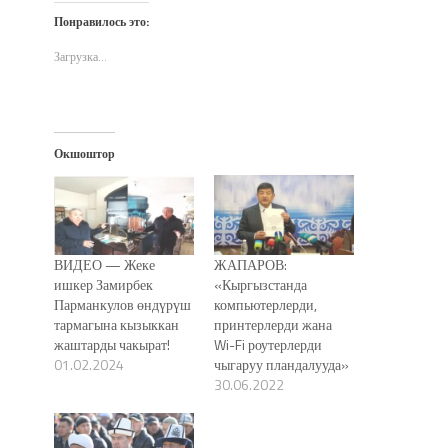
Twitter
Facebook
WhatsApp
электронной
в
(Открывается
(Открывается
(Открывается
почте
новом
Понравилось это:
в
в
в
(Открывается
окне)
новом
новом
новом
в
окне)
окне)
окне)
новом
Загрузка...
окне)
Окшоштор
ВИДЕО — Жеке
ЖАПАРОВ:
ишкер Замирбек
«Кыргызстанда
Парманкулов өндүрүш
компьютерлерди,
тармагына кызыккан
принтерлерди жана
жаштарды чакырат!
Wi-Fi роутерлерди
01.02.2024
чыгаруу пландалууда»
30.06.2022