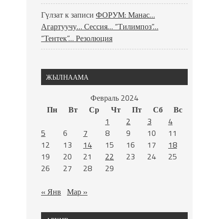
Гүлзат
к записи
ФОРУМ: Манас…
Агартуучу… Сессия… “Тилимпоз”…
“Тентек”… Резолюция
ЖЫЛНААМА
Февраль 2024
Пн
Вт
Ср
Чт
Пт
Сб
Вс
1
2
3
4
5
6
7
8
9
10
11
12
13
14
15
16
17
18
19
20
21
22
23
24
25
26
27
28
29
« Янв
Мар »