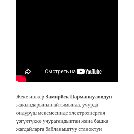
Жеке ишкер
Замирбек Парманкуловдун
жакындарынын айтымында, учурда
өндүрүш мекемесинде электроэнергия
үзгүлтүккө учурагандыктан жана башка
жагдайларга байланыштуу станоктун