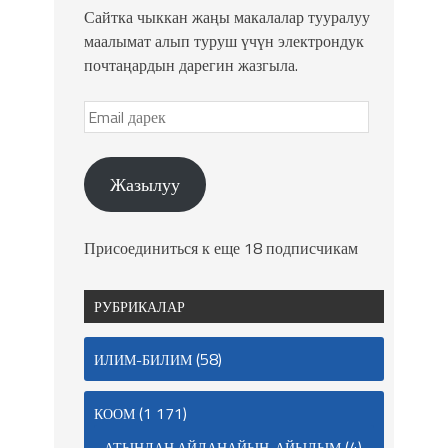
Сайтка чыккан жаңы макалалар тууралуу
маалымат алып туруш үчүн электрондук
почтаңардын дарегин жазгыла.
Жазылуу
Присоединиться к еще 18 подписчикам
РУБРИКАЛАР
(58)
ИЛИМ-БИЛИМ
(1 171)
КООМ
(4)
АТЫҢДАН АЙЛАНАЙЫН, АЙЫЛЫМ