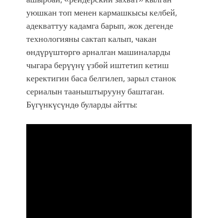
уюшкан топ менен кармашкысы келбей,
адекваттуу кадамга барып, жок дегенде
технологияны сактап калып, чакан
өндүрүштөргө арналган машиналарды
чыгара берүүнү үзбөй иштетип кетиш
керектигин баса белгилеп, зарыл станок
сериалын тааныштырууну баштаган.
Бүгүнкүсүндө буларды айтты: