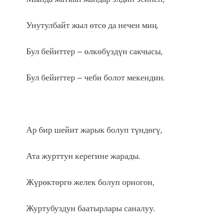
Унутулбайт жыл өтсө да нечен миң.
Бул бейиттер – өлкөбүздүн сакчысы,
Бул бейиттер – чеби болот мекендин.
Ар бир шейит жарык болуп түндөгү,
Ата журттун керегине жарады.
Жүрөктөргө желек болуп орногон,
Журтубуздун баатырлары саналуу.