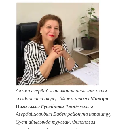
Ал эми азербайжан элинин асылзат акын
кыздарынын өкүлү, 64 жаштагы
Махира
Наги кызы Гусейнова
1960-жылы
Азербайжандын Бабек районуна караштуу
Суст айылында туулган. Филология