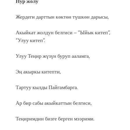
Нур жолу
Жердеги дарттын көктөн түшкөн дарысы,
Акыйкат жолдун белгиси – “Ыйык китеп”,
“Улуу китеп”.
Улуу Теңир жүзүн буруп ааламга,
Эң акыркы китепти,
Тартуу кылды Пайгамбарга.
Ар бир сабы акыйкаттын белгиси,
Теңиримдин бизге берген мээрими.