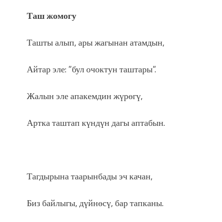
Таш
ж
омогу
Ташты алып, ары жагынан атамдын,
Айтар эле: ”бул очоктун таштары”.
Жалын эле апакемдин жүрөгү,
Артка таштап күндүн дагы аптабын.
Тагдырына таарынбады эч качан,
Биз байлыгы, дүйнөсү, бар тапканы.