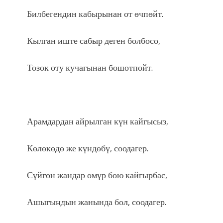
Билбегендин кабырынан от өчпөйт.
Кылган иште сабыр деген болбосо,
Тозок оту кучагынан бошотпойт.
Арамдардан айрылган күн кайгысыз,
Көлөкөдө же күндөбү, соодагер.
Сүйгөн жандар өмүр бою кайгырбас,
Ашыгыңдын жанында бол, соодагер.