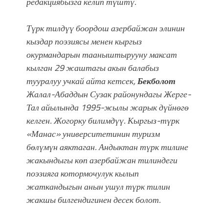
редакциябызга келип түштү.
атка минерлер дагы катышса жакшы
болмок”
Түрк тилдүү боордош азербайжан элинин
кыздар поэзиясы менен кыргыз
окурмандарын тааныштырууну максат
кылган
29 жаштагы акын балабыз
тууралуу учкай айта кетсек,
Бекболот
Жалал-Абаддын Сузак районундагы Жерге-
Тал айылында 1995-жылы жарык дүйнөгө
келген. Жогорку билимдүү. Кыргыз-түрк
«Манас» университетинин туризм
бөлүмүн аяктаган. Андыктан түрк тилине
жакындыгы көп азербайжан тилиндеги
поэзияга котормочулук кылып
жаткандыгын анын ушул түрк тилин
жакшы билгендигинен десек болот.