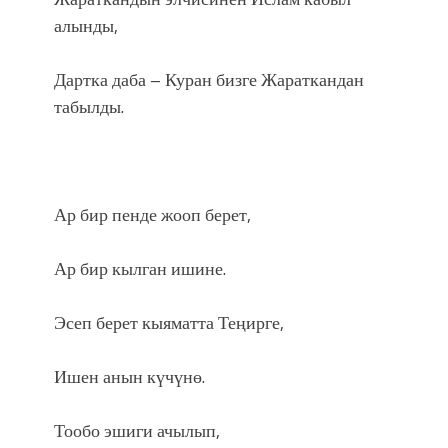
алынды,
Дартка даба – Куран бизге Жараткандан
табылды.
Ар бир пенде жооп берет,
Ар бир кылган ишине.
Эсеп берет кыяматта Теңирге,
Ишен анын күчүнө.
Тообо эшиги ачылып,