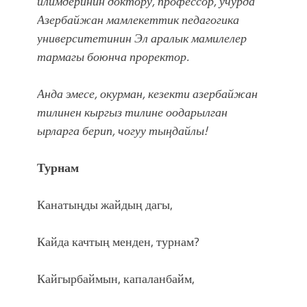
илимдеринин доктору, профессор, учурда
Азербайжан мамлекеттик педагогика
университетинин Эл аралык мамилелер
тармагы боюнча проректор.
Анда эмесе, окурман, кезекти азербайжан
тилинен кыргыз тилине оодарылган
ырларга берип, чогуу тыңдайлы!
Турнам
Канатыңды жайдың дагы,
Кайда качтың менден, турнам?
Кайгырбаймын, капаланбайм,