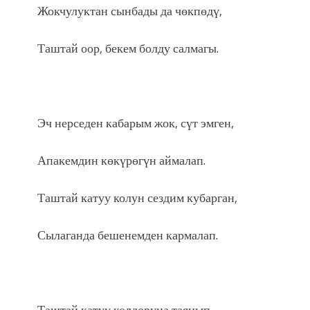
Жокчулуктан сынбады да чөкпөдү,
Таштай оор, бекем болду салмагы.
Эч нерседен кабарым жок, сүт эмген,
Апакемдин көкүрөгүн аймалап.
Таштай катуу колун сездим кубарган,
Сылаганда бешенемден кармалап.
Таштай катуу колдоруна таянып,