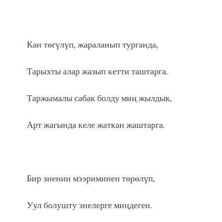
Кан төгүлүп, жараланып турганда,
Тарыхты алар жазып кетти таштарга.
Таржымалы сабак болду миң жылдык,
Арт жагында келе жаткан жаштарга.
Бир эненин мээриминен төрөлүп,
Уул болушту энелерге миңдеген.