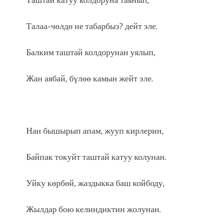
Талаа-чөлдө не табарбыз? дейт эле.
Балким таштай колдорунан уялып,
Жан аябай, бүлөө камын жейт эле.
Нан бышырып апам, жууп кирлерин,
Байпак токуйт таштай катуу колунан.
Уйку көрбөй, жаздыкка баш койбоду,
Жылдар бою келиндиктин жолунан.