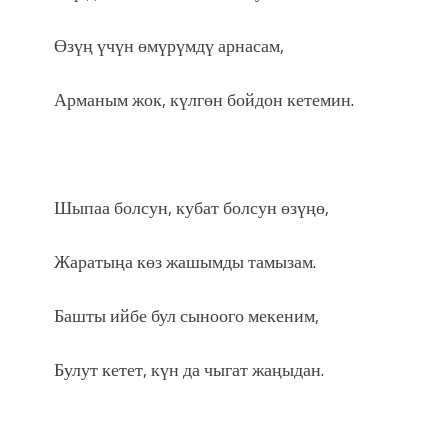
Өзүң үчүн өмүрүмдү арнасам,
Арманым жок, күлгөн бойдон кетемин.
Шыпаа болсун, кубат болсун өзүңө,
Жаратыңа көз жашымды тамызам.
Башты ийбе бул сыноого мекеним,
Булут кетет, күн да чыгат жаңыдан.