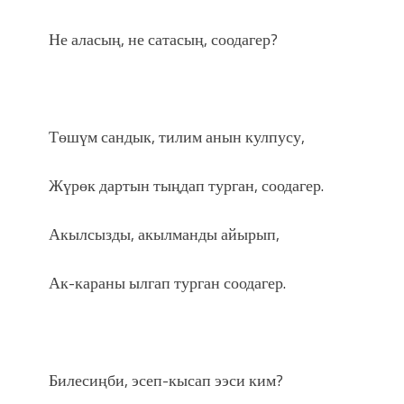
Не аласың, не сатасың, соодагер?
Төшүм сандык, тилим анын кулпусу,
Жүрөк дартын тыңдап турган, соодагер.
Акылсызды, акылманды айырып,
Ак-караны ылгап турган соодагер.
Билесиңби, эсеп-кысап ээси ким?