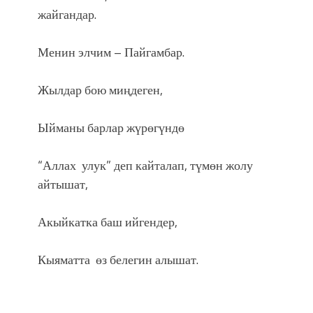
жайгандар.
Менин элчим – Пайгамбар.
Жылдар бою миңдеген,
Ыйманы барлар жүрөгүндө
“Аллах улук” деп кайталап, түмөн жолу
айтышат,
Акыйкатка баш ийгендер,
Кыяматта өз белегин алышат.