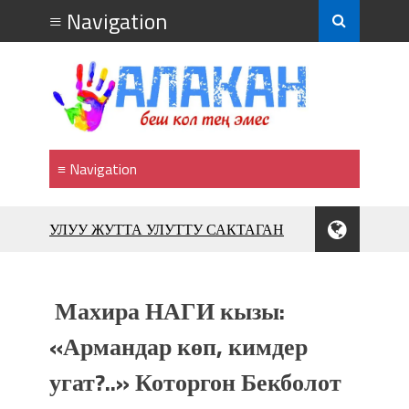
УЛУУ ЖУТТА УЛУТТУ САКТАГАН
ЖУСУП АБДРАХМАНОВ
10 000 гостей насладились
впечатляющим шоу музыкальных
Махира НАГИ кызы:
фонтанов в Royal Central Park
Аида САЛЯНОВА: "Кыргыз шахмат
«Армандар көп, кимдер
союзунун президенти болуп
угат?..» Которгон Бекболот
шайланышым сыймык жана чоң
жоопкерчилик!"