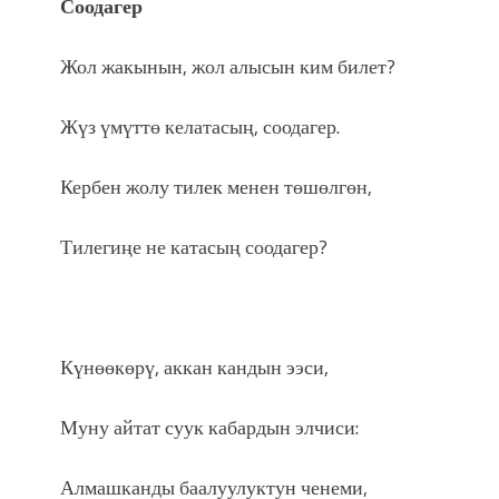
Соодагер
Жол жакынын, жол алысын ким билет?
Жүз үмүттө келатасың, соодагер.
Кербен жолу тилек менен төшөлгөн,
Тилегиңе не катасың соодагер?
Күнөөкөрү, аккан кандын ээси,
Муну айтат суук кабардын элчиси:
Алмашканды баалуулуктун ченеми,