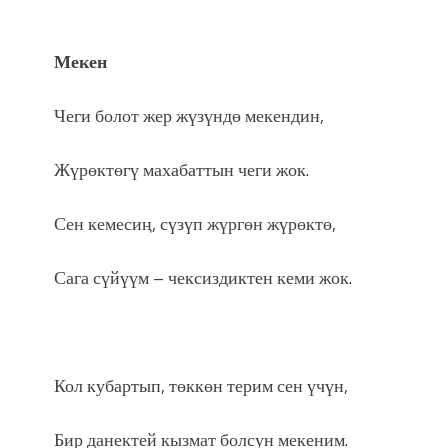
Мекен
Чеги болот жер жүзүндө мекендин,
Жүрөктөгү махабаттын чеги жок.
Сен кемесиң, сүзүп жүргөн жүрөктө,
Сага сүйүүм – чексиздиктен кеми жок.
Кол кубартып, төккөн терим сен үчүн,
Бир данектей кызмат болсун мекеним.