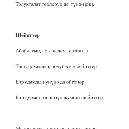
Толукталат тоолоруң да, түз жериң.
Шейиттер
Абайлагын, аста кадам таштагын,
Таштар жылып, чочубасын бейиттер.
Бир адамдын үнүнө да ойгонор,
Бир дүрмөттөн көзүн жумган шейиттер.
Мында жаткан жандар элдин эсинен,