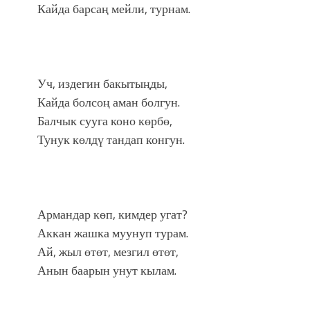
Кайда барсаң мейли, турнам.
Уч, издегин бакытыңды,
Кайда болсоң аман болгун.
Балчык сууга коно көрбө,
Тунук көлдү тандап конгун.
Армандар көп, кимдер угат?
Аккан жашка муунуп турам.
Ай, жыл өтөт, мезгил өтөт,
Анын баарын унут кылам.