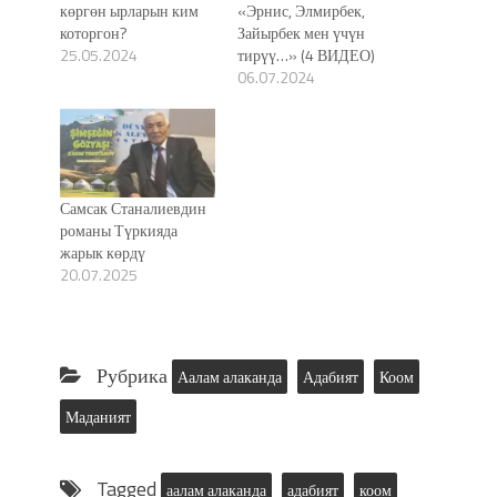
көргөн ырларын ким
«Эрнис, Элмирбек,
которгон?
Зайырбек мен үчүн
25.05.2024
тирүү…» (4 ВИДЕО)
06.07.2024
Самсак Станалиевдин
романы Түркияда
жарык көрдү
20.07.2025
Рубрика
Аалам алаканда
Адабият
Коом
Маданият
Tagged
аалам алаканда
адабият
коом