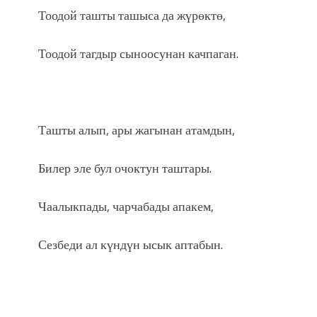
Тоодой ташты ташыса да жүрөктө,
Тоодой тагдыр сыноосунан качпаган.
Ташты алып, ары жагынан атамдын,
Билер эле бул очоктун таштары.
Чаалыкпады, чарчабады апакем,
Сезбеди ал күндүн ысык аптабын.