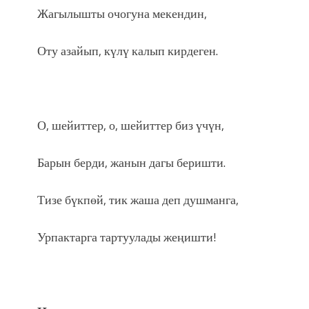
Жагылышты очогуна мекендин,
Оту азайып, күлү калып кирдеген.
О, шейиттер, о, шейиттер биз үчүн,
Барын берди, жанын дагы беришти.
Тизе бүкпөй, тик жаша деп душманга,
Урпактарга тартуулады жеңишти!