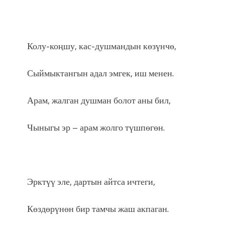
Колу-коңшу, кас-душмандын көзүнчө,
Сыймыктангын адал эмгек, иш менен.
Арам, жалган душман болот аны бил,
Чыныгы эр – арам жолго түшпөгөн.
Эрктүү эле, дартын айтса ичтеги,
Көздөрүнөн бир тамчы жаш акпаган.