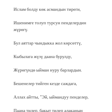
Ислам болду көк асмандын тиреги,
Ишенимге толуп турсун пенделердин
жүрөгү.
Бул аяттар чындыкка жол көрсөттү,
Кыбылага жүзү даана бурулду,
Жүрөгүндө ыйман нуру барлардын.
Бешенелер тийген кезде саждага,
Аллах айтты, “Эй, ыймандуу пенделер,
Паана тилеп, бакыт тилеп алаканын