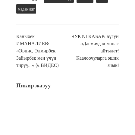
маданият
Каныбек
ЧУКУЛ КАБАР: Бүгүн
ИМАНАЛИЕВ:
«Дасмияда» манас
«Эрнис, Элмирбек,
айтылат!
Зайырбек мен үчүн
Каалоочуларга эшик
тирүү…» (4 ВИДЕО)
ачык!
Пикир жазуу