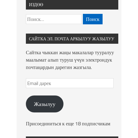
ИЗДӨӨ
САЙТКА ЭЛ. ПОЧТА АРКЫЛУУ ЖАЗЫЛУУ
Сайтка чыккан жаңы макалалар тууралуу
маалымат алып туруш үчүн электрондук
почтаңардын дарегин жазгыла.
Жазылуу
Присоединиться к еще 18 подписчикам