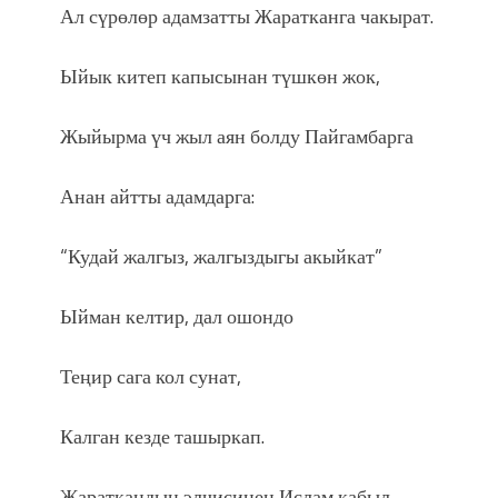
Ал сүрөлөр адамзатты Жаратканга чакырат.
Ыйык китеп капысынан түшкөн жок,
Жыйырма үч жыл аян болду Пайгамбарга
Анан айтты адамдарга:
“Кудай жалгыз, жалгыздыгы акыйкат”
Ыйман келтир, дал ошондо
Теңир сага кол сунат,
Калган кезде ташыркап.
Жараткандын элчисинен Ислам кабыл