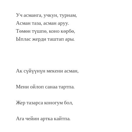
Уч асманга, учкун, турнам,
Асман таза, асман аруу.
Төмөн түшпө, коно көрбө,
Ыплас жерди таштап ары.
Ак сүйүүнүн мекени асман,
Мени ойлоп санаа тартпа.
Жер тазарса коногум бол,
Ага чейин артка кайтпа.