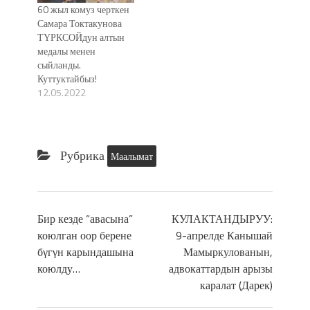
60 жыл комуз черткен
Самара Токтакунова
ТҮРКСОЙдун алтын
медалы менен
сыйланды.
Куттуктайбыз!
12.05.2022
Рубрика
Маалымат
Бир кезде “авасына”
КУЛАКТАНДЫРУУ:
коюлган оор берене
9-апрелде Канышай
бγгγн карындашына
Мамыркулованын,
коюлду…
адвокаттардын арызы
каралат (Дарек)