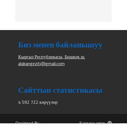
Биз менен байланышуу
Кыргыз Республикасы, Бишкек ш.
alakangeziti@gmail.com
Сайттын статистикасы
4 592 722 көрүүлөр
Designed By
Башына өтүү