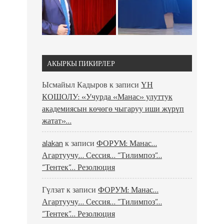
АКЫРКЫ ПИКИРЛЕР
Ысмайыл Кадыров
к записи
ҮН
КОШОЛУ: «Учурда «Манас» улуттук
академиясын көчөгө чыгаруу иши жүрүп
жатат»…
alakan
к записи
ФОРУМ: Манас…
Агартуучу… Сессия… “Тилимпоз”…
“Тентек”… Резолюция
Гүлзат
к записи
ФОРУМ: Манас…
Агартуучу… Сессия… “Тилимпоз”…
“Тентек”… Резолюция