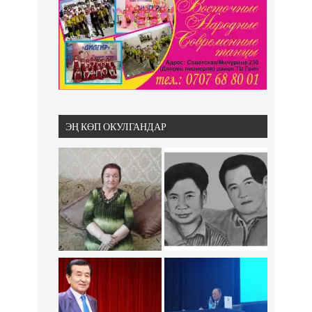
ЭҢ КӨП ОКУЛГАНДАР