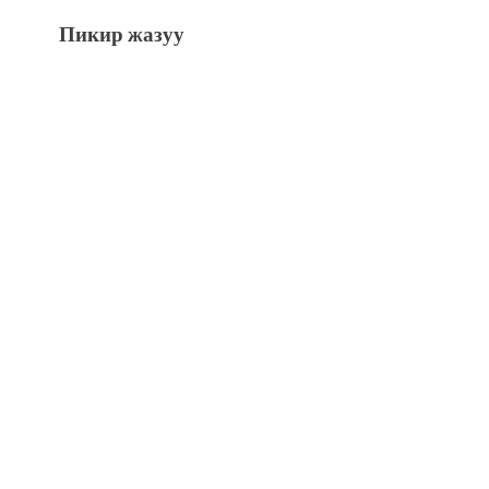
Пикир жазуу