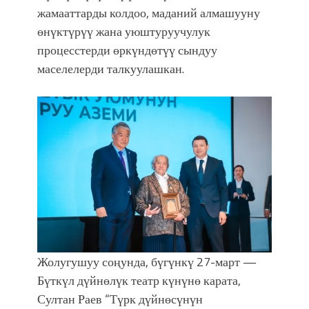
жамааттарды колдоо, маданий алмашууну
өнүктүрүү жана уюштуруучулук
процесстерди өркүндөтүү сындуу
маселелерди талкуулашкан.
Жолугушуу соңунда, бүгүнкү 27-март —
Бүткүл дүйнөлүк театр күнүнө карата,
Султан Раев “Түрк дүйнөсүнүн