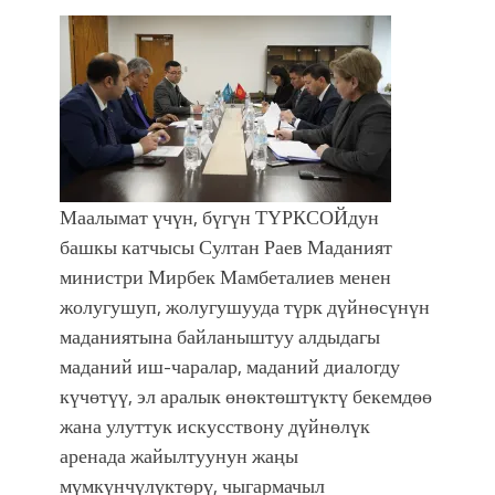
болмок”
Маалымат үчүн, бүгүн ТҮРКСОЙдун
башкы катчысы Султан Раев Маданият
министри Мирбек Мамбеталиев менен
жолугушуп, жолугушууда түрк дүйнөсүнүн
маданиятына байланыштуу алдыдагы
маданий иш-чаралар, маданий диалогду
күчөтүү, эл аралык өнөктөштүктү бекемдөө
жана улуттук искусствону дүйнөлүк
аренада жайылтуунун жаңы
мүмкүнчүлүктөрү, чыгармачыл