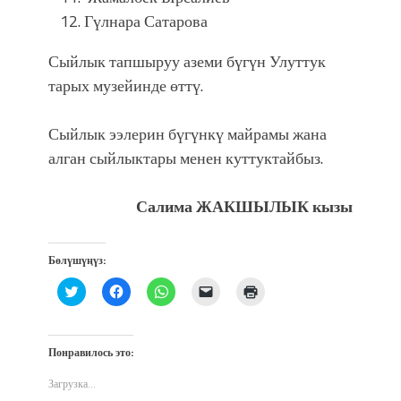
Гүлнара Сатарова
Сыйлык тапшыруу аземи бүгүн Улуттук
тарых музейинде өттү.
Сыйлык ээлерин бүгүнкү майрамы жана
алган сыйлыктары менен куттуктайбыз.
Салима ЖАКШЫЛЫК кызы
Бөлүшүңүз:
Нажмите,
Нажмите,
Нажмите,
Послать
Нажмите
чтобы
чтобы
чтобы
ссылку
для
поделиться
открыть
поделиться
другу
печати
на
на
в
по
(Открывается
Twitter
Facebook
WhatsApp
электронной
в
(Открывается
(Открывается
(Открывается
почте
новом
Понравилось это:
в
в
в
(Открывается
окне)
новом
новом
новом
в
окне)
окне)
окне)
новом
Загрузка...
окне)