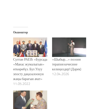
Окшоштор
Султан РАЕВ: «Бурсада
«Шыбыр…» поэзия
«Манас жумалыгын»
терапия кечесине
өткөрөбүз. Бул Улуу
келиңиздер! (Дарек)
эпосту даңазалоонун
12.04.2026
жаңы барагын ачат»
11.05.2022