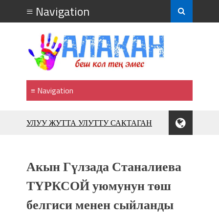
УЛУУ ЖУТТА УЛУТТУ САКТАГАН
ЖУСУП АБДРАХМАНОВ
10 000 гостей насладились
впечатляющим шоу музыкальных
Акын Гүлзада Станалиева
фонтанов в Royal Central Park
Аида САЛЯНОВА: "Кыргыз шахмат
ТҮРКСОЙ уюмунун төш
союзунун президенти болуп
белгиси менен сыйланды
шайланышым сыймык жана чоң
жоопкерчилик!"