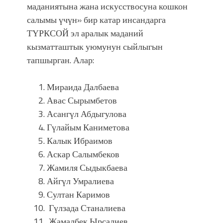
маданиятына жана искусствосуна кошкон
салымы үчүн» бир катар инсандарга
ТҮРКСОЙ эл аралык маданий
кызматташтык уюмунун сыйлыгын
тапшырган. Алар:
Мираида Далбаева
Авас Сырымбетов
Асангүл Абдыгулова
Гүлайым Каниметова
Калык Ибраимов
Аскар Салымбеков
Жамиля Сыдыкбаева
Айгүл Умралиева
Султан Каримов
Гүлзада Станалиева
Жамалбек Ырсалиев