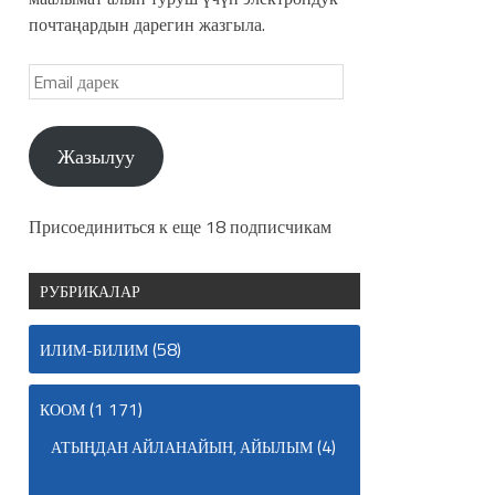
почтаңардын дарегин жазгыла.
Жазылуу
Присоединиться к еще 18 подписчикам
РУБРИКАЛАР
(58)
ИЛИМ-БИЛИМ
(1 171)
КООМ
(4)
АТЫҢДАН АЙЛАНАЙЫН, АЙЫЛЫМ