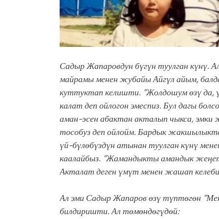
Садыр Жапаровдун бүгүн туулган күнү. 
майрамы менен жубайы Айгүл айым, балда
куттуктап келишти. “Жолдошум өзү да, ү
калат деп ойлогон эмеспиз. Бул дагы бол
аман-эсен абактан акталып чыкса, эмки 
тособуз деп ойлойм. Бардык жакшылыкта
үй-бүлөбүздүн атынан туулган күнү мене
каалайбыз. “Жамандыкты амандык жеңет”
Акталат деген үмүт менен жашап келебиз
Ал эми Садыр Жапаров өзү түптөгөн “Ме
билдиришти. Ал төмөндөгүдөй: