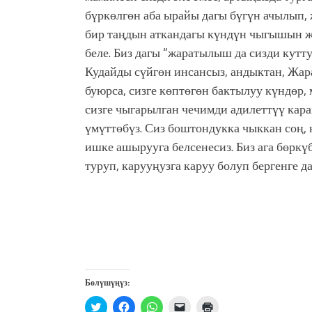
бүркөлгөн аба ырайы дагы бүгүн ачылып,
бир таңдын аткандагы күндүн чыгышын 
беле. Биз дагы “жаратылыш да сизди кут
Кудайды сүйгөн инсансыз, андыктан, Жара
буюрса, сизге көптөгөн бактылуу күндөр,
сизге чыгарылган чечимди адилеттүү кара
үмүттөбүз. Сиз боштондукка чыккан соң,
ишке ашырууга белсенесиз. Биз ага бөркү
туруп, карууңузга каруу болуп бергенге д
Бөлүшүңүз:
Нажмите,
Нажмите,
Нажмите,
Послать
Нажмите