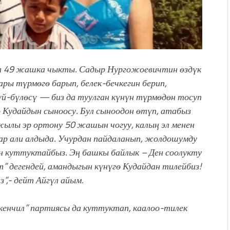
Ал 49 жашка чыкты. Садыр Нургожоевичтин өздүк
ры түрмөгө барып, белек-бечкегин берип,
й-бүлөсү — биз да туулган күнүн түрмөдөн тосуп
со Кудайдын сыноосу. Бул сыноодон өтүп, атабыз
жылы эр ортону 50 жашын чогуу, калың эл менен
р али алдыда. Учурдан пайдаланып, жолдошумду
н куттуктайбыз. Эң башкы байлык – Ден соолукту
 дегендей, амандыгын күнүгө Кудайдан тилейбиз!
”,- дейт Айгүл айым.
кенчил” партиясы да куттуктап, каалоо-тилек