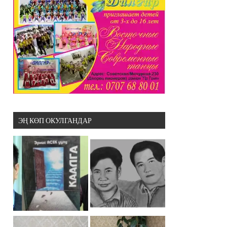
ЭҢ КӨП ОКУЛГАНДАР