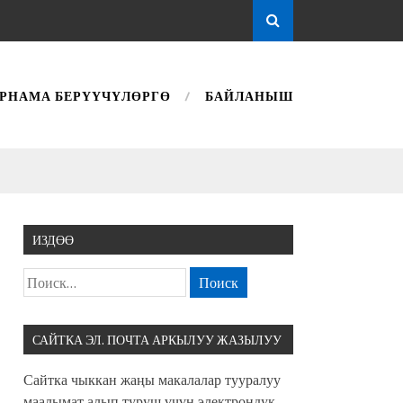
РНАМА БЕРҮҮЧҮЛӨРГӨ
БАЙЛАНЫШ
ИЗДӨӨ
САЙТКА ЭЛ. ПОЧТА АРКЫЛУУ ЖАЗЫЛУУ
Сайтка чыккан жаңы макалалар тууралуу
маалымат алып туруш үчүн электрондук