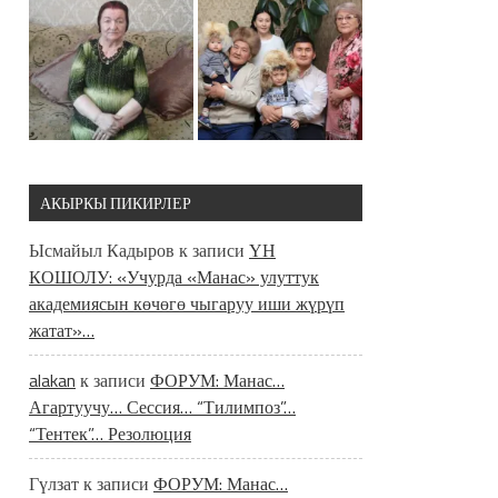
АКЫРКЫ ПИКИРЛЕР
Ысмайыл Кадыров
к записи
ҮН
КОШОЛУ: «Учурда «Манас» улуттук
академиясын көчөгө чыгаруу иши жүрүп
жатат»…
alakan
к записи
ФОРУМ: Манас…
Агартуучу… Сессия… “Тилимпоз”…
“Тентек”… Резолюция
Гүлзат
к записи
ФОРУМ: Манас…