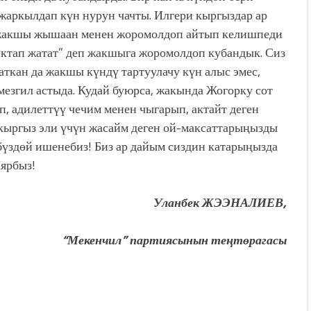
 жаркылдап күн нурун чачты. Илгери кыргыздар ар
жакшы жышаан менен жоромолдоп айтып келишпеди
туктап жатат” деп жакшыга жоромолдоп кубандык. Сиз
ткан да жакшы күндү тартуулачу күн алыс эмес,
 мезгил астыда. Кудай буюрса, жакында Жогорку сот
п, адилеттүү чечим менен чыгарып, актайт деген
 кыргыз эли үчүн жасайм деген ой-максаттарыңызды
бүздөй ишенебиз! Биз ар дайым сиздин катарыңызда
аярбыз!
Уланбек ЖЭЭНАЛИЕВ,
“Мекенчил” партиясынын теңтөрагасы