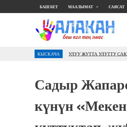
БАШ БЕТ
МААЛЫМАТ
САЯСАТ
КЫСКАЧА
УЛУУ ЖУТТА УЛУТТУ СА
АБДРАХМАНОВ
10 000 гостей насладились 
музыкальных фонтанов в Roya
Садыр Жапаро
Аида САЛЯНОВА: "Кыргыз ш
президенти болуп шайланыш
жоопкерчилик!"
күнүн «Мекен
Садыр ЖАПАРОВ: “Айтматов
үчүн, улуу көч уланышы үчүн 
“Китепкана түнγ-2026”: Пси
куттуктап, ж
менен жолугушууга келиңиз! 