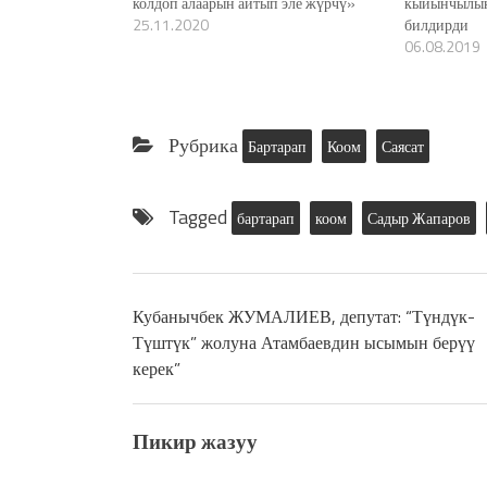
колдоп алаарын айтып эле жүрчү»
кыйынчылык
25.11.2020
билдирди
06.08.2019
Рубрика
Бартарап
Коом
Саясат
Tagged
бартарап
коом
Садыр Жапаров
Кубанычбек ЖУМАЛИЕВ, депутат: “Түндүк-
Түштүк” жолуна Атамбаевдин ысымын берүү
керек”
Пикир жазуу