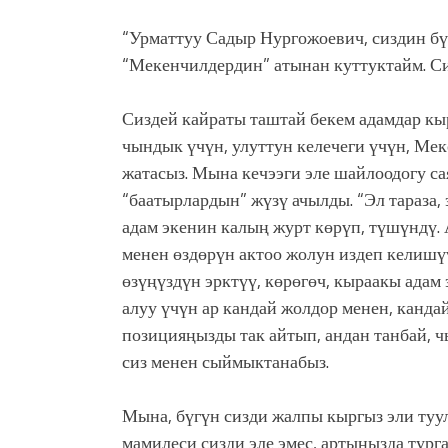
“Урматтуу Садыр Нургожоевич, сиздин б
“Мекенчилдердин” атынан куттуктайм. Сиз
Сиздей кайраты таштай бекем адамдар кыр
чындык үчүн, улуттун келечеги үчүн, Ме
жатасыз. Мына кечээги эле шайлоодогу са
“баатырлардын” жүзү ачылды. “Эл тараза,
адам экенин калың журт көрүп, түшүндү. А
менен өздөрүн актоо жолун издеп келишүү
өзүңүздүн эрктүү, көрөгөч, кыраакы адам
алуу үчүн ар кандай жолдор менен, канд
позицияңызды так айтып, андан танбай, ч
сиз менен сыймыктанабыз.
Мына, бүгүн сизди жалпы кыргыз эли туу
мамилеси сизди эле эмес, артыңызда тург