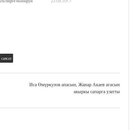
та бирге болоорун
22.09.2017
саясат
Иса Өмүркулов апасын, Жанар Акаев агасын
акыркы сапарга узатты