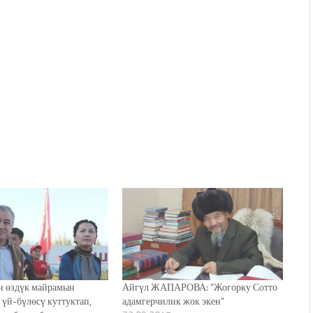
н өздүк майрамын
Айгүл ЖАПАРОВА: “Жогорку Сотто
 үй-бүлөсү куттуктап,
адамгерчилик жок экен”