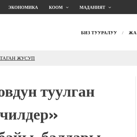
ЭКОНОМИКА
КООМ
МАДАНИЯТ
БИЗ ТУУРАЛУУ
ЖА
КТАГАН ЖУСУП
впечатляющим шоу
l Central Park
вдун туулган
ахмат союзунун
ым сыймык жана чоң
чилдер»
дой адабият алпы чыгыш
журнал сөзсүз керек!”
холог Мээрим Мураталиева
убайы, балдары
(Дарек. Видео)