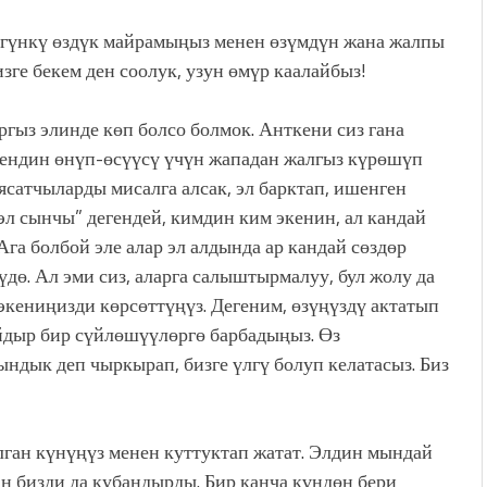
үгүнкү өздүк майрамыңыз менен өзүмдүн жана жалпы
ге бекем ден соолук, узун өмүр каалайбыз!
гыз элинде көп болсо болмок. Анткени сиз гана
кендин өнүп-өсүүсү үчүн жападан жалгыз күрөшүп
ясатчыларды мисалга алсак, эл барктап, ишенген
 эл сынчы” дегендей, кимдин ким экенин, ал кандай
га болбой эле алар эл алдында ар кандай сөздөр
дө. Ал эми сиз, аларга салыштырмалуу, бул жолу да
 экениңизди көрсөттүңүз. Дегеним, өзүңүздү актатып
айдыр бир сүйлөшүүлөргө барбадыңыз. Өз
ындык деп чыркырап, бизге үлгү болуп келатасыз. Биз
лган күнүңүз менен куттуктап жатат. Элдин мындай
ан бизди да кубандырды. Бир канча күндөн бери