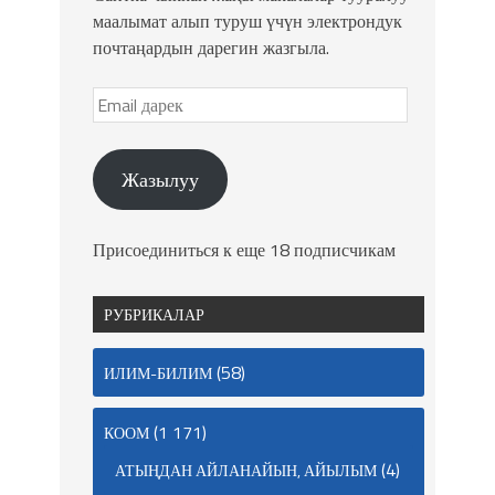
маалымат алып туруш үчүн электрондук
почтаңардын дарегин жазгыла.
Жазылуу
Присоединиться к еще 18 подписчикам
РУБРИКАЛАР
(58)
ИЛИМ-БИЛИМ
(1 171)
КООМ
(4)
АТЫҢДАН АЙЛАНАЙЫН, АЙЫЛЫМ