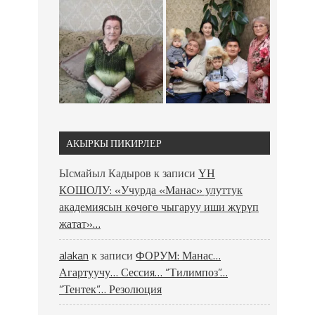
АКЫРКЫ ПИКИРЛЕР
Ысмайыл Кадыров
к записи
ҮН
КОШОЛУ: «Учурда «Манас» улуттук
академиясын көчөгө чыгаруу иши жүрүп
жатат»…
alakan
к записи
ФОРУМ: Манас…
Агартуучу… Сессия… “Тилимпоз”…
“Тентек”… Резолюция