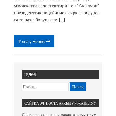
фонтанды көрүү үчүн Royal Central
мамлекеттик адистештирилген “Акылман”
Park'ка 30 миң адам чогулду
президенттик лицейинде акыркы коңгуроо
салтанаты болуп өттγ. […]
Толугу менен
ИЗДӨӨ
САЙТКА ЭЛ. ПОЧТА АРКЫЛУУ ЖАЗЫЛУУ
Сайтка чыккан жаңы макалалар тууралуу