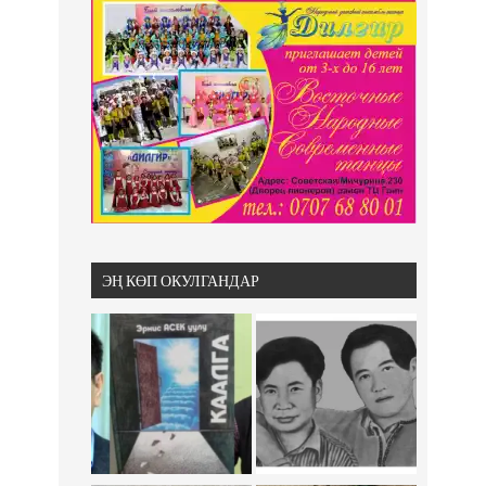
ЭҢ КӨП ОКУЛГАНДАР