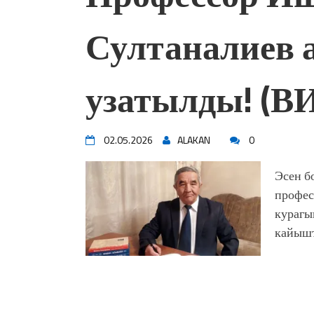
Султаналиев 
узатылды! (В
02.05.2026
ALAKAN
0
Эсен б
профес
курагы
кайышт