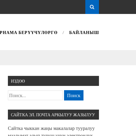
РНАМА БЕРҮҮЧҮЛӨРГӨ
БАЙЛАНЫШ
ИЗДӨӨ
САЙТКА ЭЛ. ПОЧТА АРКЫЛУУ ЖАЗЫЛУУ
Сайтка чыккан жаңы макалалар тууралуу
маалымат алып туруш үчүн электрондук