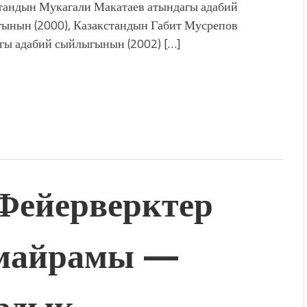
тандын Мукагали Макатаев атындагы адабий
ынын (2000), Казакстандын Габит Мусрепов
гы адабий сыйлыгынын (2002) […]
Фейерверктер
 майрамы —
рдык