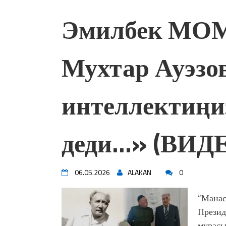
Эмилбек МО
Мухтар Ауэзов
интеллектиңи
деди…» (ВИД
06.05.2026
ALAKAN
0
“Манас
Презид
мурасы