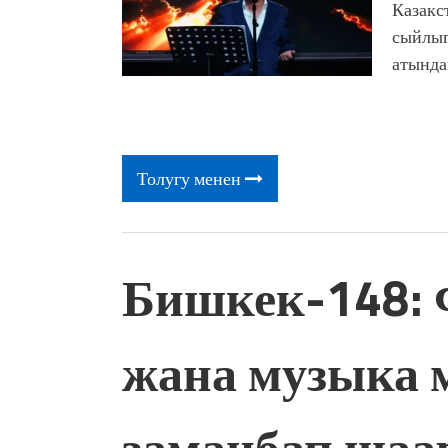
Казакс
сыйлыг
атында
Толугу менен
Бишкек-148: 
жана музыка
заманбап шаа