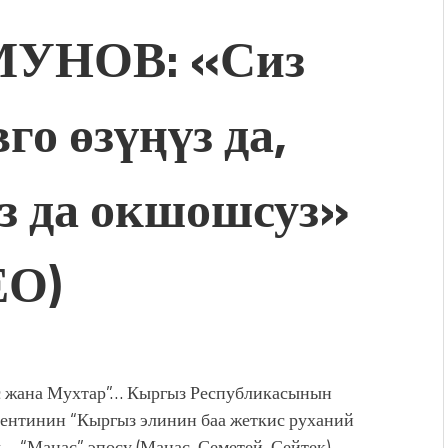
МУНОВ: «Сиз
го өзүңүз да,
з да окшошсуз»
ЕО)
 жана Мухтар”… Кыргыз Республикасынын
ентинин “Кыргыз элинин баа жеткис руханий
 – “Манас” эпосу (Манас, Семетей, Сейтек)