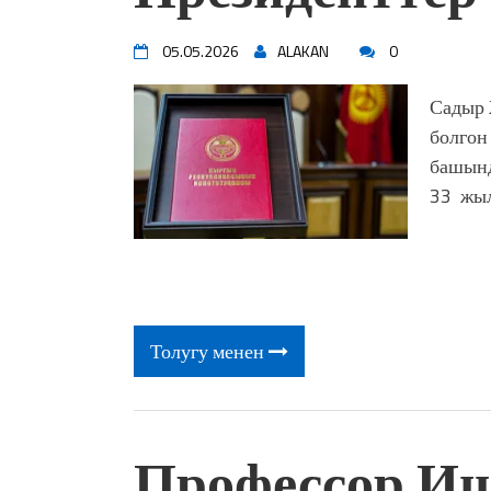
05.05.2026
ALAKAN
0
Садыр 
болгон
башынд
33 жыл
Толугу менен
Профессор И