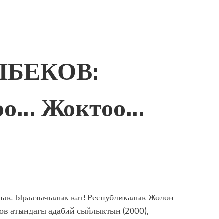
ЫБЕКОВ:
оо… Жоктоо…
пак. Ыраазычылык кат! Республикалык Жолон
в атындагы адабий сыйлыктын (2000),