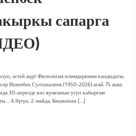
акыркы сапарга
ИДЕО)
олуп, эстей жγр! Филология илимдеринин кандидаты,
сор Ишенбек Султаналиев (1950-2026) агай 75 жаш
нда 30-апрелде көз жумганын угуп кабыргам
ы… А бγгγн, 2-майда, Бишкекин […]