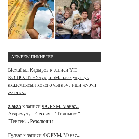
АКЫРКЫ ПИКИРЛЕР
Ысмайыл Кадыров
к записи
ҮН
КОШОЛУ: «Учурда «Манас» улуттук
академиясын көчөгө чыгаруу иши жүрүп
жатат»…
alakan
к записи
ФОРУМ: Манас…
Агартуучу… Сессия… “Тилимпоз”…
“Тентек”… Резолюция
Гүлзат
к записи
ФОРУМ: Манас…