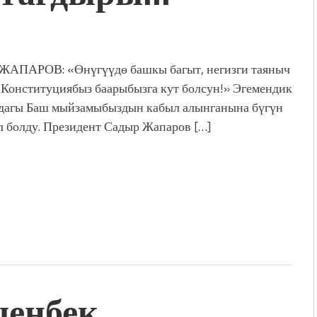
ЖАПАРОВ: «Өнүгүүдө башкы багыт, негизги таяныч
 Конституциябыз баарыбызга кут болсун!» Эгемендик
агы Баш мыйзамыбыздын кабыл алынганына бүгүн
 болду. Президент Садыр Жапаров […]
шенбек