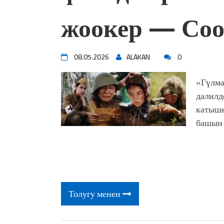
жоопкерчилик!"
жоокер — Соо
Садыр ЖАПАРОВ: “Айтматов
үчүн, улуу көч уланышы үчүн 
“Китепкана түнγ-2026”: Пси
менен жолугушууга келиңиз! 
08.05.2026
ALAKAN
0
Латын арибиндеги “Чабуул”..
тарыхы жана редакторлору... 
«Гүлма
“КАРА КЕМПИР”: ҮМҮТТ
далилд
Кыргызстандагы эң ири музы
катышк
Royal Central Park'ка 30 миң 
башын 
Толугу менен