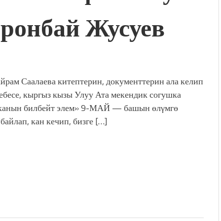
ронбай Жусуев
дой адабият алпы чыгыш
журнал сөзсүз керек!”
холог Мээрим Мураталиева
(Дарек. Видео)
. “Ала-Тоо” журналынын
(Тизме. Видео)
йрам Саалаева китептерин, документтерин ала келип
ҮН ТҮБӨЛҮК СИМВОЛУ
ебесе, кыргыз кызы Улуу Ата мекендик согушка
калуу фонтанды көрүү үчүн
анын билбейт элем» 9-МАЙ — башын өлγмгө
адам чогулду
байлап, кан кечип, бизге […]