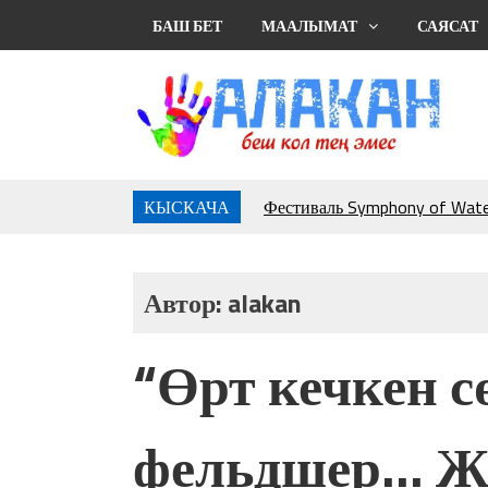
БАШ БЕТ
МААЛЫМАТ
САЯСАТ
КЫСКАЧА
Фестиваль Symphony of Water
тысяч гостей
Жыргалбек КАСАБОЛОТОВ: “
тегерек столго атка минерле
Автор:
alakan
болмок”
УЛУУ ЖУТТА УЛУТТУ СА
“Өрт кечкен с
АБДРАХМАНОВ
10 000 гостей насладились 
музыкальных фонтанов в Roya
фельдшер… Ж
Аида САЛЯНОВА: "Кыргыз ш
президенти болуп шайланыш