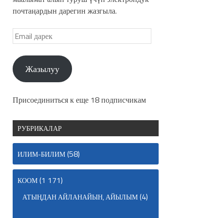
почтаңардын дарегин жазгыла.
Жазылуу
Присоединиться к еще 18 подписчикам
РУБРИКАЛАР
(58)
ИЛИМ-БИЛИМ
(1 171)
КООМ
(4)
АТЫҢДАН АЙЛАНАЙЫН, АЙЫЛЫМ