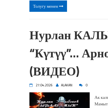
Толугу менен
Нурлан КАЛ
“Кγтγγ”… Арн
(ВИДЕО)
27.04.2026
ALAKAN
0
Ак кал
Мамыто