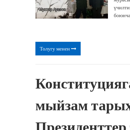
үчилти
боюнча
Толугу менен
Конституцияг
мыйзам тары
Президенттер