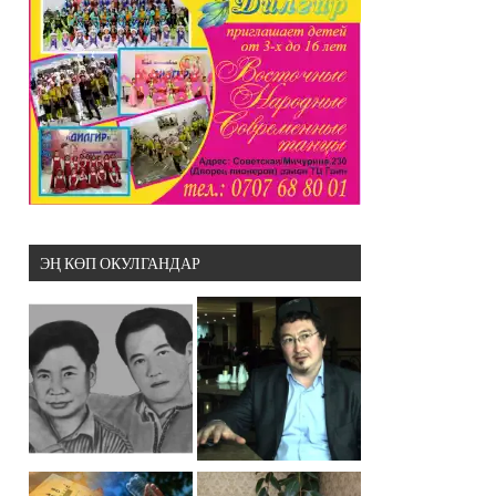
ЭҢ КӨП ОКУЛГАНДАР