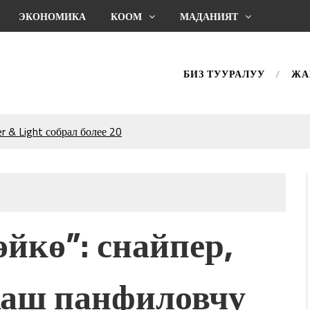
ЭКОНОМИКА
КООМ
МАДАНИЯТ
БИЗ ТУУРАЛУУ
ЖА
 & Light собрал более 20
Уңгужол” темадагы
р дагы катышса жакшы
КТАГАН ЖУСУП
өйкө”: снайпер,
впечатляющим шоу
l Central Park
аш панфиловчу
ахмат союзунун
ым сыймык жана чоң