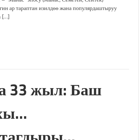
гин ар тараптан изилдөө жана популярдаштыруу
 […]
а 33 жыл: Баш
хы…
 тагдыры…