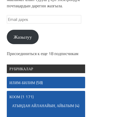
почтаңардын дарегин жазгыла.
Жазылуу
Присоединиться к еще 18 подписчикам
РУБРИКАЛАР
(58)
ИЛИМ-БИЛИМ
(1 171)
КООМ
(4)
АТЫҢДАН АЙЛАНАЙЫН, АЙЫЛЫМ