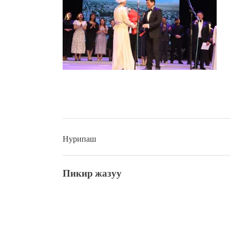
Латын арибиндеги “Чабуул”..
тарыхы жана редакторлору... 
“КАРА КЕМПИР”: ҮМҮТТ
Кыргызстандагы эң ири музы
Royal Central Park'ка 30 миң 
Фестиваль Symphony of Water
тысяч гостей
Жыргалбек КАСАБОЛОТОВ: “
тегерек столго атка минерле
болмок”
Нурипаш
Пикир жазуу