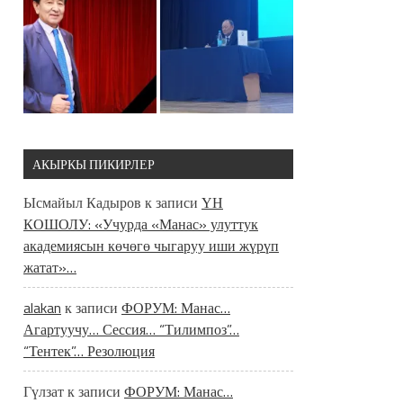
АКЫРКЫ ПИКИРЛЕР
Ысмайыл Кадыров
к записи
ҮН
КОШОЛУ: «Учурда «Манас» улуттук
академиясын көчөгө чыгаруу иши жүрүп
жатат»…
alakan
к записи
ФОРУМ: Манас…
Агартуучу… Сессия… “Тилимпоз”…
“Тентек”… Резолюция
Гүлзат
к записи
ФОРУМ: Манас…