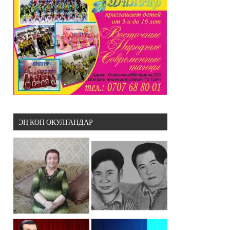
ЭҢ КӨП ОКУЛГАНДАР