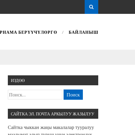
РНАМА БЕРҮҮЧҮЛӨРГӨ
БАЙЛАНЫШ
ИЗДӨӨ
САЙТКА ЭЛ. ПОЧТА АРКЫЛУУ ЖАЗЫЛУУ
Сайтка чыккан жаңы макалалар тууралуу
маалымат алып туруш үчүн электрондук