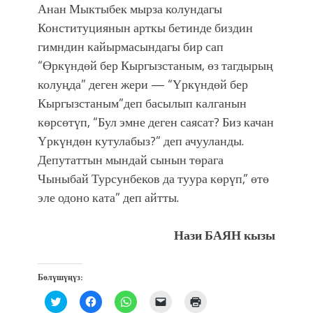
Анан Мыктыбек мырза колундагы
Конституциянын арткы бетинде биздин
гимндин кайырмасындагы бир сап
“Өркүндөй бер Кыргызстаным, өз тагдырың
колуңда” деген жери — “Үркүндөй бер
Кыргызстаным”деп басылып калганын
көрсөтүп, “Бул эмне деген саясат? Биз качан
Үркүндөн кутулабыз?” деп ачууланды.
Депутаттын мындай сынын төрага
Чыныбай Турсунбеков да туура көрүп,” өтө
эле одоно ката” деп айтты.
Нази БАЯН кызы
Бөлүшүңүз:
Нажмите,
Нажмите,
Нажмите,
Послать
Нажмите
чтобы
чтобы
чтобы
ссылку
для