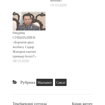
чечтим»
10.10.2020
Өмүрбек
СУВАНАЛИЕВ:
«Боронов арыз
жазбаса, Садыр
Жапаров кантип
премьер болот?»
08.10.2020
Рубрика
Маалымат
Саясат
Текебаевдин сотунда
Киши жегич