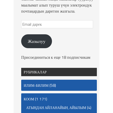
маалымат алып туруш үчүн электрондук
почтаңардын дарегин жазгыла.
Жазылуу
Присоединиться к еще 18 подписчикам
РУБРИКАЛАР
(58)
ИЛИМ-БИЛИМ
(1 171)
КООМ
(4)
АТЫҢДАН АЙЛАНАЙЫН, АЙЫЛЫМ