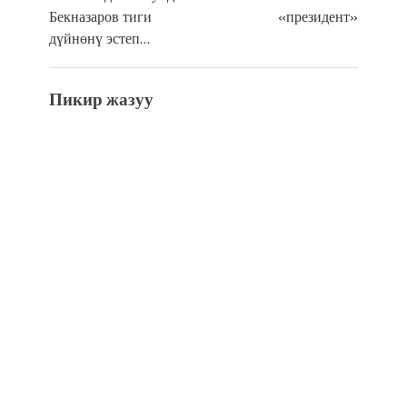
Бекназаров тиги
«президент»
дүйнөнү эстеп…
Пикир жазуу