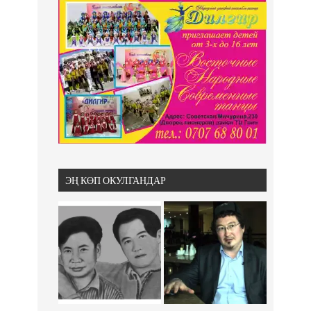
ЭҢ КӨП ОКУЛГАНДАР