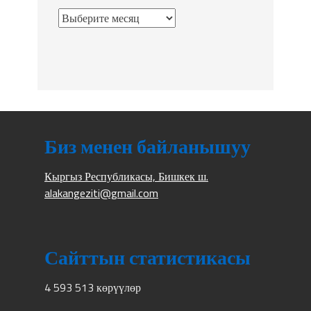
Биз менен байланышуу
Кыргыз Республикасы, Бишкек ш.
alakangeziti@gmail.com
Сайттын статистикасы
4 593 513 көрүүлөр