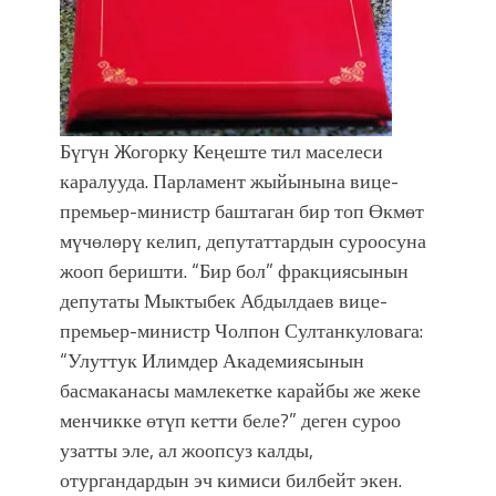
фонтанды көрүү үчүн Royal Central
Park'ка 30 миң адам чогулду
Бүгүн Жогорку Кеңеште тил маселеси
каралууда. Парламент жыйынына вице-
премьер-министр баштаган бир топ Өкмөт
мүчөлөрү келип, депутаттардын суроосуна
жооп беришти. “Бир бол” фракциясынын
депутаты Мыктыбек Абдылдаев вице-
премьер-министр Чолпон Султанкуловага:
“Улуттук Илимдер Академиясынын
басмаканасы мамлекетке карайбы же жеке
менчикке өтүп кетти беле?” деген суроо
узатты эле, ал жоопсуз калды,
отургандардын эч кимиси билбейт экен.