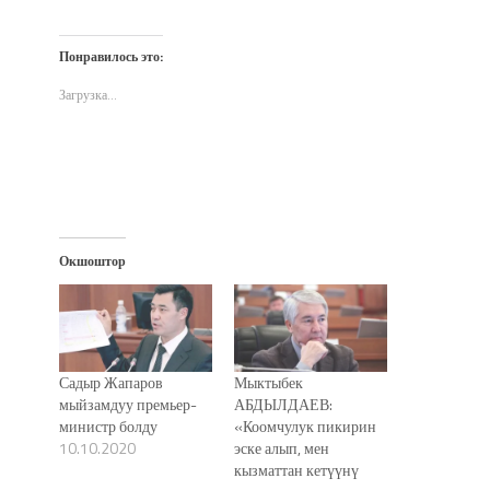
поделиться
открыть
поделиться
другу
печати
на
на
в
по
(Открывается
Twitter
Facebook
WhatsApp
электронной
в
(Открывается
(Открывается
(Открывается
почте
новом
Понравилось это:
в
в
в
(Открывается
окне)
новом
новом
новом
в
окне)
окне)
окне)
новом
Загрузка...
окне)
Окшоштор
Садыр Жапаров
Мыктыбек
мыйзамдуу премьер-
АБДЫЛДАЕВ:
министр болду
«Коомчулук пикирин
10.10.2020
эске алып, мен
кызматтан кетүүнү