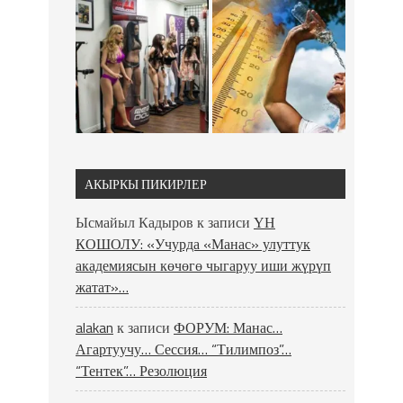
АКЫРКЫ ПИКИРЛЕР
Ысмайыл Кадыров
к записи
ҮН
КОШОЛУ: «Учурда «Манас» улуттук
академиясын көчөгө чыгаруу иши жүрүп
жатат»…
alakan
к записи
ФОРУМ: Манас…
Агартуучу… Сессия… “Тилимпоз”…
“Тентек”… Резолюция