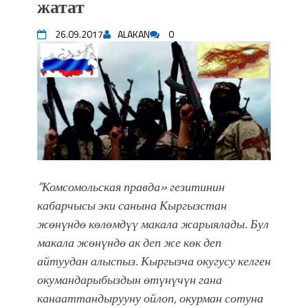
жатат
впечатляющим шоу музыкальных
фонтанов в Royal Central Park
26.09.2017
ALAKAN
0
Аида САЛЯНОВА: "Кыргыз шахмат
союзунун президенти болуп
шайланышым сыймык жана чоң
жоопкерчилик!"
Садыр ЖАПАРОВ: “Айтматовдой
адабият алпы чыгыш үчүн, улуу көч
уланышы үчүн журнал сөзсүз керек!”
“Китепкана түнγ-2026”: Психолог
Мээрим Мураталиева менен
“Комсомольская правда» гезитинин
жолугушууга келиңиз! (Дарек. Видео)
Латын арибиндеги “Чабуул”... “Ала-
кабарчысы эки санына Кыргызстан
Тоо” журналынын тарыхы жана
жөнүндө көлөмдүү макала жарыялады. Бул
редакторлору... (Тизме. Видео)
макала жөнүндө ак деп же көк деп
“КАРА КЕМПИР”: ҮМҮТТҮН
айтуудан алыспыз. Кыргызча окугусу келген
ТҮБӨЛҮК СИМВОЛУ
окумандарыбыздын өтүнүчүн гана
Кыргызстандагы эң ири музыкалуу
канааттандырууну ойлоп, окурман сотуна
фонтанды көрүү үчүн Royal Central