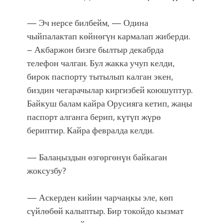
— Эч нерсе билбейм, — Одина
чыйпалактап көйнөгүн кармалап жиберди.
– Акбаржон бизге былтыр декабрда
телефон чалган. Бул жакка учуп келди,
бирок паспорту тытылып калган экен,
биздин чегарачылар киргизбей коюшуптур.
Байкуш балам кайра Орусияга кетип, жаңы
паспорт алганга берип, күтүп жүрө
бериптир. Кайра февралда келди.
— Балаңыздын өзгөргөнүн байкаган
жоксузбу?
— Аскерден кийин чарчаңкы эле, көп
сүйлөбөй калыптыр. Бир токойдо кызмат