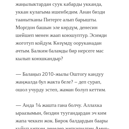
жаңылыктардан суук кабарды укканда,
уккан кулагыма ишенбедим. Анан бизди
таанытканы Питерге алып барышты.
Моргдон башын эле көрдүм, денесин
шейшеп менен жаап коюшуптур. Эсимди
жоготуп койдум. Көзүмдү ооруканадан
ачтым. Балким баламды бир нерсеге мас
кылып коюшкандыр?
— Балаңыз 2010-жылы Оштогу кандуу
жаңжалда бул жакта беле? – деп сурап,
ошол учурду эстеп, жаман болуп кеттим.
— Анда 14 жашта гана болчу. Аллахка
ыраазымын, биздин туугандардан эч ким
жапа чеккен жок. Бирок балдардын баары
күйүп кеткен денелер жеткирилген Амир-