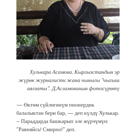
Хулькара Асамова. Кыргызстандын эр
жүрөк журналисти жана чыныгы “чыгыш
аялзаты”.
Д.Асламованын фотосүрөтү
— Өктөм сүйлөгөнүм пионердик
балалыктан бери бар, — деп күлдү Хулькар.
– Параддарда башкарып эле жүрчүмүн:
“Равняйсь! Смирно!” деп.