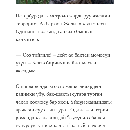
Петербургдагы метродо жардыруу жасаган
террорист Акбаржон Жалиловдун энеси
Одинанын багында анжыр бышып
калыптыр.
— Ооз тийгиле! – дейт ал бактан мөмөсүн
үзүп. – Кечээ биринчи кайнатмасын
жасадым.
Ош шаарындагы орто жашагандардын
кадимки үйү, бак-шакты сугара турган
чакан көлмөсү бар экен. Үйдүн жанындагы
арыктан суу агып турат. Одина – илгерки
романдарда жазгандай “жүзүндө абалкы
сулуулуктун изи калган” карый элек аял