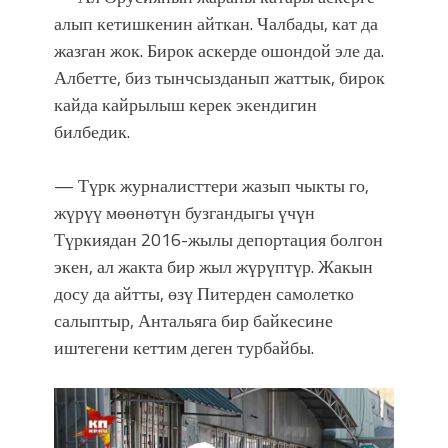
алып кетишкенин айткан. Чалбады, кат да
жазган жок. Бирок аскерде ошондой эле да.
Албетте, биз тынчсызданып жаттык, бирок
кайда кайрылыш керек экендигин
билбедик.
— Түрк журналисттери жазып чыкты го,
жүрүү мөөнөтүн бузгандыгы үчүн
Түркиядан 2016-жылы депортация болгон
экен, ал жакта бир жыл жүрүптүр. Жакын
досу да айтты, өзү Питерден самолетко
салыптыр, Антальяга бир байкесине
иштегени кеттим деген турбайбы.