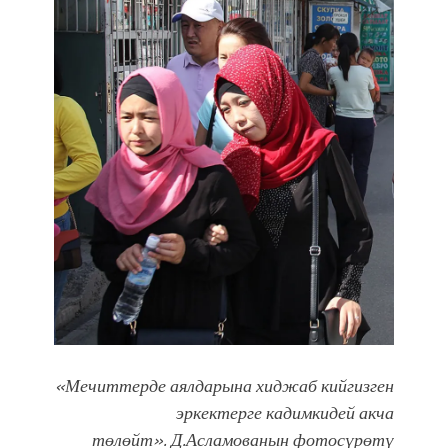
«Мечиттерде аялдарына хиджаб кийгизген
эркектерге кадимкидей акча
төлөйт».
Д.Асламованын фотосүрөтү