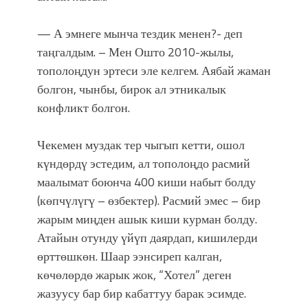
— А эмнеге мынча тездик менен?- деп
таңгалдым. – Мен Ошто 2010-жылы,
тополоңдун эртеси эле келгем. Аябай жаман
болгон, чынбы, бирок ал этникалык
конфликт болгон.
Чекемен муздак тер чыгып кетти, ошол
күндөрдү эстедим, ал тополоңдо расмий
маалымат боюнча 400 киши набыт болду
(көпчүлүгү – өзбектер). Расмий эмес – бир
жарым миңден ашык киши курман болду.
Атайын отунду үйүп даярдап, кишилерди
өрттөшкөн. Шаар ээнсиреп калган,
көчөлөрдө жарык жок, “Хотел” деген
жазуусу бар бир кабаттуу барак эсимде.