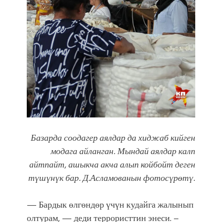
Базарда соодагер аялдар да хиджаб кийген
модага айланган. Мындай аялдар калп
айтпайт, ашыкча акча алып койбойт деген
түшүнүк бар. Д.Асламованын фотосүрөтү.
— Бардык өлгөндөр үчүн кудайга жалынып
олтурам, — деди террористтин энеси. –