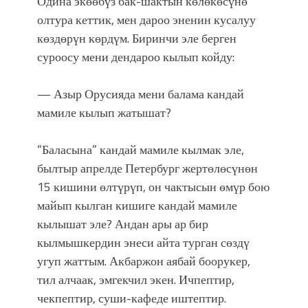
Одина экөөбүз бак-шактын көлөкөсүнө
олтура кеттик, мен дароо эненин кусалуу
көздөрүн көрдүм. Биринчи эле берген
суроосу мени дендароо кылып койду:
— Азыр Орусияда мени балама кандай
мамиле кылып жатышат?
“Баласына” кандай мамиле кылмак эле,
былтыр апрелде Петербург жертөлөсүнөн
15 кишини өлтүрүп, он чактысын өмүр бою
майып кылган кишиге кандай мамиле
кылышат эле? Андан ары ар бир
кылмышкердин энеси айта турган сөздү
угуп жаттым. Акбаржон аябай боорукер,
тил алчаак, эмгекчил экен. Ичпептир,
чекпептир, суши-кафеде иштептир.