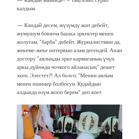
калдым.
— Кандай десем, жүзүмдү жап дебейт,
жумушум боюнча башка эркектер менен
жолугам, “барба” дебейт. Журналистмин да,
жекеме-жеке интервью алам дегендей. Анан
достору “аялыңды эрке кармаганың үчүн
аркы дүйнөдө чочкого айланасың” дешет
экен. Элестет?! Ал болсо: “Менин аялым
менен ишиңер болбосун. Кудайдын
алдында өзүм жооп берем” деп коет.