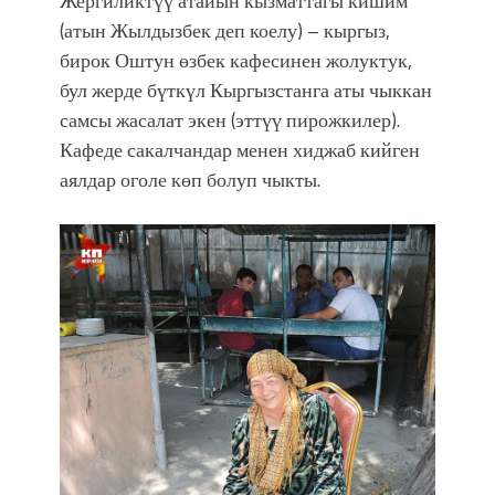
Жергиликтүү атайын кызматтагы кишим
(атын Жылдызбек деп коелу) – кыргыз,
бирок Оштун өзбек кафесинен жолуктук,
бул жерде бүткүл Кыргызстанга аты чыккан
самсы жасалат экен (эттүү пирожкилер).
Кафеде сакалчандар менен хиджаб кийген
аялдар оголе көп болуп чыкты.