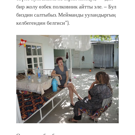
бир жолу өзбек полковник айтты эле. – Бул
биздин салтыбыз. Мейманды ууландыргың
келбегендин белгиси”).