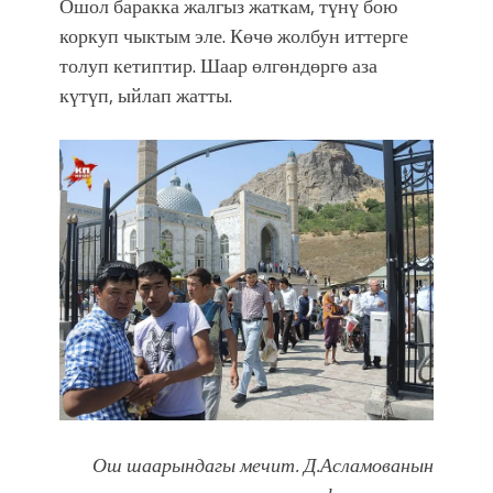
Ошол баракка жалгыз жаткам, түнү бою
коркуп чыктым эле. Көчө жолбун иттерге
толуп кетиптир. Шаар өлгөндөргө аза
күтүп, ыйлап жатты.
Ош шаарындагы мечит.
Д.Асламованын