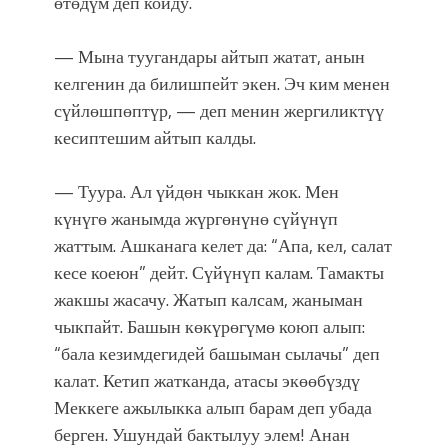
өтөдүм деп койду.
— Мына туугандары айтып жатат, анын
келгенин да билишпейт экен. Эч ким менен
сүйлөшпөптүр, — деп менин жергиликтүү
кесиптешим айтып калды.
— Туура. Ал үйдөн чыккан жок. Мен
күнүгө жанымда жүргөнүнө сүйүнүп
жаттым. Ашканага келет да: “Апа, кел, салат
кесе коеюн” дейт. Сүйүнүп калам. Тамакты
жакшы жасачу. Жатып калсам, жаныман
чыкпайт. Башын көкүрөгүмө коюп алып:
“бала кезимдегидей башыман сылачы” деп
калат. Кетип жатканда, атасы экөөбүздү
Меккеге ажылыкка алып барам деп убада
берген. Ушундай бактылуу элем! Анан