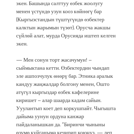
экен. Башында салттуу өзбек жоолугу
менен үстүндө узун кооз көйнөгү бар
(Кыргызстандын түштүгүндө өзбектер
калктын жарымын түзөт). Орусча жакшы
сүйлөй алат, мурда Орусияда иштеп келген
экен.
— Мен сонун торт жасачумун! –
сыймыктана кетти. Өзбектердин чындап
эле ашпозчулук өнөрү бар. Этника аралык
кандуу жаңжалдар болгону менен, Ошто
атүгүл кыргыздар өзбек кафелерине
киришет – алар шаарда кадам сайын.
Ууулантып коет деп коркушпайт. Чыгышта
дайыма уунун ордуна канжар
пайдаланышкан да. “Биринчи чыныны
өзүмө куйганыма кечирип коюңуз, — деп