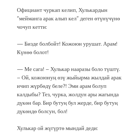
Официант чуркап келип, Хулькардын
“мейманга арак алып кел” деген өтүнүчүнө
чочуп кетти:
— Бизде болбойт! Кожоюн урушат. Арам!
Күнөө болот!
— Ме сага! – Хулькар нааразы боло түштү.
– Ой, кожоюнуң өзү жыйырма жылдай арак
ичип жүрбөдү беле?! Эми арам болуп
калдыбы? Тез, чурка, жолдун ары жагында
дүкөн бар. Бир бутуң бул жерде, бир бутуң
дүкөндө болсун, бол!
Хулькар ой жүгүртө мындай деди: