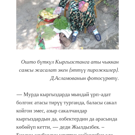
Ошто бүткүл Кыргызстанга аты чыккан
самсы жасалат экен (эттүү пирожкилер).
Д.Асламованын фотосүрөтү.
— Мурда кыргыздарда мындай үрп-адат
болгон: атасы тирүү турганда, баласы сакал
койгон эмес, азыр сакалчандар
кыргыздардын да, өзбектердин да арасында
көбөйүп кетти, — деди Жылдызбек. –
Биздин өзүбүздүн улуттук кийимибиз эле