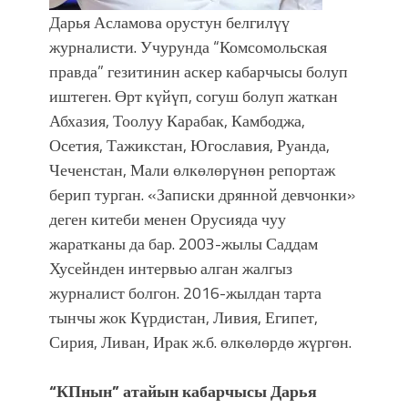
Дарья Асламова орустун белгилүү
журналисти. Учурунда “Комсомольская
правда” гезитинин аскер кабарчысы болуп
иштеген. Өрт күйүп, согуш болуп жаткан
Абхазия, Тоолуу Карабак, Камбоджа,
Осетия, Тажикстан, Югославия, Руанда,
Чеченстан, Мали өлкөлөрүнөн репортаж
берип турган. «Записки дрянной девчонки»
деген китеби менен Орусияда чуу
жаратканы да бар. 2003-жылы Саддам
Хусейнден интервью алган жалгыз
журналист болгон. 2016-жылдан тарта
тынчы жок Күрдистан, Ливия, Египет,
Сирия, Ливан, Ирак ж.б. өлкөлөрдө жүргөн.
“КПнын” атайын кабарчысы Дарья