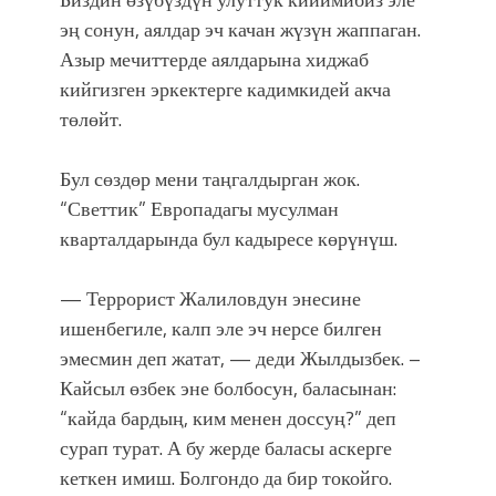
эң сонун, аялдар эч качан жүзүн жаппаган.
Азыр мечиттерде аялдарына хиджаб
кийгизген эркектерге кадимкидей акча
төлөйт.
Бул сөздөр мени таңгалдырган жок.
“Светтик” Европадагы мусулман
кварталдарында бул кадыресе көрүнүш.
— Террорист Жалиловдун энесине
ишенбегиле, калп эле эч нерсе билген
эмесмин деп жатат, — деди Жылдызбек. –
Кайсыл өзбек эне болбосун, баласынан:
“кайда бардың, ким менен доссуң?” деп
сурап турат. А бу жерде баласы аскерге
кеткен имиш. Болгондо да бир токойго.