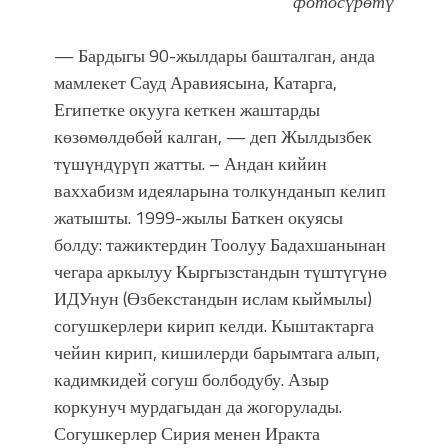
фотосүрөтү
— Бардыгы 90-жылдары башталган, анда
мамлекет Сауд Аравиясына, Катарга,
Египетке окууга кеткен жаштарды
көзөмөлдөбөй калган, — деп Жылдызбек
түшүндүрүп жатты. – Андан кийин
ваххабизм идеяларына толкунданып келип
жатышты. 1999-жылы Баткен окуясы
болду: тажиктердин Тоолуу Бадахшанынан
чегара аркылуу Кыргызстандын түштүгүнө
ИДУнун (Өзбекстандын ислам кыймылы)
согушкерлери кирип келди. Кыштактарга
чейин кирип, кишилерди барымтага алып,
кадимкидей согуш болбодубу. Азыр
коркунуч мурдагыдан да жогорулады.
Согушкерлер Сирия менен Иракта