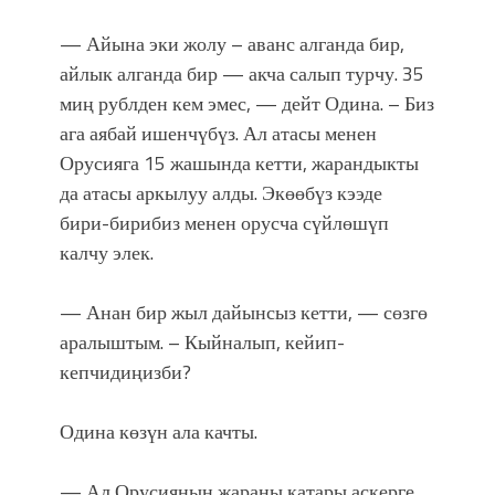
— Айына эки жолу – аванс алганда бир,
айлык алганда бир — акча салып турчу. 35
миң рублден кем эмес, — дейт Одина. – Биз
ага аябай ишенчүбүз. Ал атасы менен
Орусияга 15 жашында кетти, жарандыкты
да атасы аркылуу алды. Экөөбүз кээде
бири-бирибиз менен орусча сүйлөшүп
калчу элек.
— Анан бир жыл дайынсыз кетти, — сөзгө
аралыштым. – Кыйналып, кейип-
кепчидиңизби?
Одина көзүн ала качты.
— Ал Орусиянын жараны катары аскерге