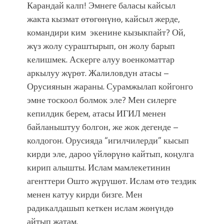
Карандай калп! Эмнеге баласы кайсыл
жакта кызмат өтөгөнүнө, кайсыл жерде,
командири ким экенине кызыкпайт? Ой,
жүз жолу сураштырып, он жолу барып
келишмек. Аскерге алуу военкоматтар
аркылуу жүрөт. Жалиловдун атасы –
Орусиянын жараны. Сурамжылап койгонго
эмне тоскоол болмок эле? Мен силерге
кепилдик берем, атасы ИГИЛ менен
байланыштуу болгон, же жок дегенде –
колдогон. Орусияда “игилчилерди” кысып
кирди эле, дароо үйлөрүнө кайтып, коңулга
кирип алышты. Ислам мамлекетинин
агенттери Ошто жүрүшөт. Ислам өтө тездик
менен катуу кирди бизге. Мен
радикалдашып кеткен ислам жөнүндө
айтып жатам.