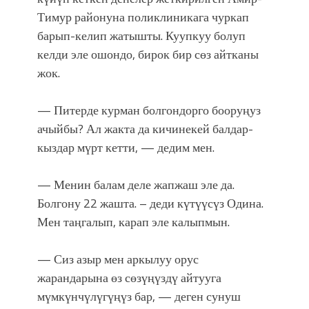
Тимур районуна поликлиникага чуркап
барып-келип жатышты. Куупкуу болуп
келди эле ошондо, бирок бир сөз айтканы
жок.
— Питерде курман болгондорго бооруңуз
ачыйбы? Ал жакта да кичинекей балдар-
кыздар мүрт кетти, — дедим мен.
— Менин балам деле жапжаш эле да.
Болгону 22 жашта. – деди күтүүсүз Одина.
Мен таңгалып, карап эле калыпмын.
— Сиз азыр мен аркылуу орус
жарандарына өз сөзүңүздү айтууга
мүмкүнчүлүгүңүз бар, — деген сунуш