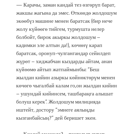
— Карачы, заман кандай тез өзгөрүп барат,
жакшы жагына да эмес. Өткөндө жолдошум
экөөбүз машине менен баратсак (бир нече
жолу күйөөгө тийгем, турмушта нелер
болбойт, бирок акыркы жолдошум –
кадимки эле алтын да!), көчөнү карап
баратсак, оронуп-чулгангандар сейилдеп
жүрөт – хиджабчан кыздарды айтам, анан
күйөөмө айтып жатпаймынбы: “Беш
жылдан кийин азыркы көйнөктөрүм менен
көчөгө чыгалбай калам го,он жылдан кийин
– ушундай кийинсем, ташбараңга алышат
болуш керек”. Жолдошум милицияда
иштейт, достору “эмнеге аялыңды
кызганбайсың?” дей беришет экен.
— Кандай мааниде? – таңгалып сурап