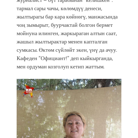
тармал сары чачы, көлөмдүү денеси,
жылтырагы бар кара көйнөгү, манжасында
чоң зымырыт, буурчактай болгон бермет
мойнуна илинген, жаркыраган алтын саат,
жашыл жылтырактар менен капталган
сумкасы. Өктөм сүйлөйт экен, үнү да ачуу.
Кафеден “Официант!” деп кыйкырганда,
мен ордуман козголуп кетип жаттым.