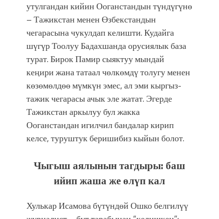
утулгандан кийин Ооганстандын түндүгүнө
– Тажикстан менен Өзбекстандын
чегарасына чукулдап келишти. Кудайга
шүгүр Тоолуу Бадахшанда орусиялык база
турат. Бирок Памир сыяктуу мындай
кеңири жана татаал чөлкөмдү толугу менен
көзөмөлдөө мүмкүн эмес, ал эми кыргыз-
тажик чегарасы ачык эле жатат. Эгерде
Тажикстан аркылуу бул жакка
Ооганстандан игилчил бандалар кирип
келсе, туруштук беришибиз кыйын болот.
Чыгыш аялынын тагдыры: баш
ийип жаша же өлүп кал
Хулькар Исамова бүтүндөй Ошко белгилүү
журналист – бүт тарабынан “келишкен”: