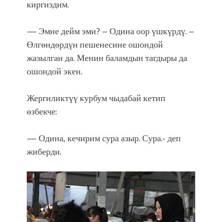
киргиздим.
— Эмне дейм эми? – Одина оор үшкүрдү. –
Өлгөндөрдүн пешенесине ошондой
жазылган да. Менин баламдын тагдыры да
ошондой экен.
Жергиликтүү курбум чыдабай кетип
өзбекче:
— Одина, кечирим сура азыр. Сура.- деп
жиберди.