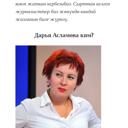
коюп жаткан кербезибиз. Сырттан келген
Park'ка 30 миң адам чогулду
журналисттер биз жөнүндө кандай
жазганын биле жүрөлү.
Дарья Асламова ким?