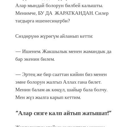
Алар мындай болорун билбей калышты.
Менимче, БУ ДА ЖАРАТКАНДАН. Силер
тагдырга ишенесиңерби?
Сөздөрүнө жүрөгүм айланып кетти:
— Ишенем. Жакшылык менен жамандык да
бар экенин билем.
— Эртең же бир сааттан кийин биз менен
эмне болорун жалгыз Аллах гана билет.
Менин балам ак көңүл, шайыр бала болчу.
Мен жүз жылга карып кеттим.
“Алар сизге калп айтып жатышат!”