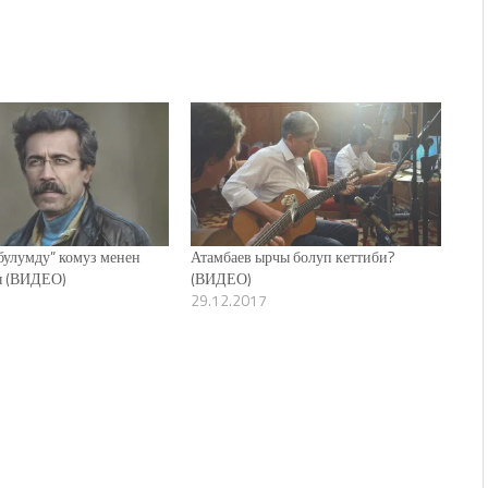
булумду” комуз менен
Атамбаев ырчы болуп кеттиби?
ы (ВИДЕО)
(ВИДЕО)
29.12.2017