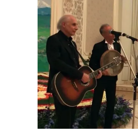
жоопкерчилик!"
Садыр ЖАПАРОВ: “Айтматов
үчүн, улуу көч уланышы үчүн 
“Китепкана түнγ-2026”: Пси
менен жолугушууга келиңиз! 
Латын арибиндеги “Чабуул”..
тарыхы жана редакторлору... 
“КАРА КЕМПИР”: ҮМҮТТ
Кыргызстандагы эң ири музы
Royal Central Park'ка 30 миң 