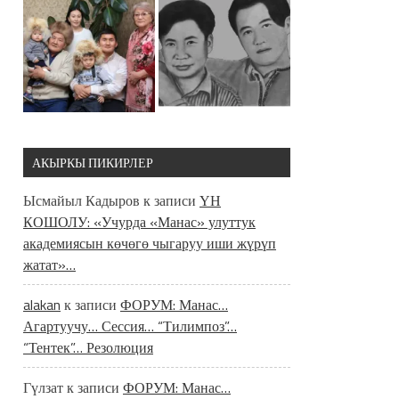
АКЫРКЫ ПИКИРЛЕР
Ысмайыл Кадыров
к записи
ҮН
КОШОЛУ: «Учурда «Манас» улуттук
академиясын көчөгө чыгаруу иши жүрүп
жатат»…
alakan
к записи
ФОРУМ: Манас…
Агартуучу… Сессия… “Тилимпоз”…
“Тентек”… Резолюция
Гүлзат
к записи
ФОРУМ: Манас…