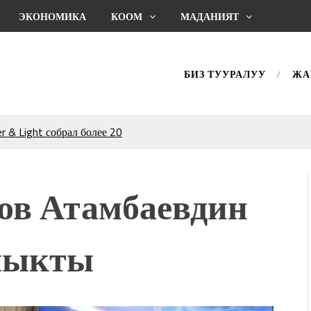
ЭКОНОМИКА
КООМ
МАДАНИЯТ
БИЗ ТУУРАЛУУ
ЖА
 & Light собрал более 20
Уңгужол” темадагы
р дагы катышса жакшы
ов Атамбаевдин
КТАГАН ЖУСУП
чыкты
впечатляющим шоу
l Central Park
ахмат союзунун
ым сыймык жана чоң