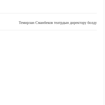
Темирлан Сманбеков театрдын директору болду