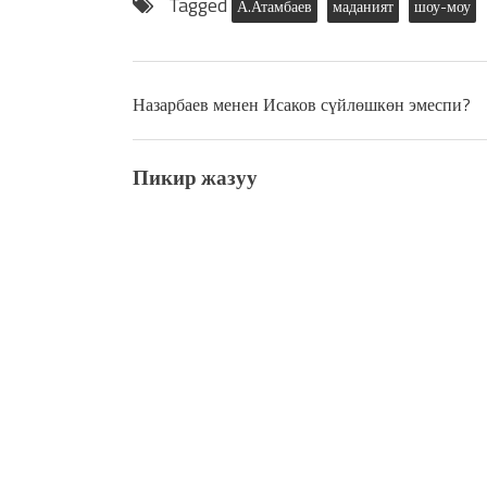
Tagged
А.Атамбаев
маданият
шоу-моу
Назарбаев менен Исаков сүйлөшкөн эмеспи?
Пикир жазуу