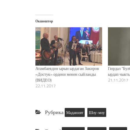
Окшоштор
Атамбаевдин ырын ырдаган Закиров
Гюрдал “Бул
«Достук» ордени менен сыйланды
ырдап чыкт
(ВИДЕО)
21.11.2017
22.11.2017
Рубрика
Маданият
Шоу-моу