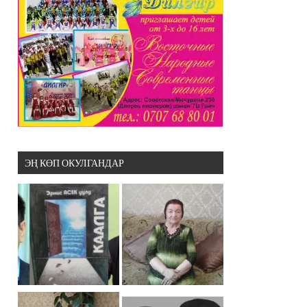
ЭҢ КӨП ОКУЛГАНДАР