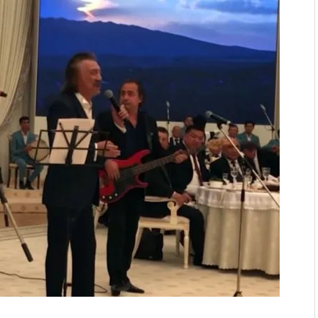
дой адабият алпы чыгыш
журнал сөзсүз керек!”
холог Мээрим Мураталиева
(Дарек. Видео)
. “Ала-Тоо” журналынын
(Тизме. Видео)
ҮН ТҮБӨЛҮК СИМВОЛУ
калуу фонтанды көрүү үчүн
адам чогулду