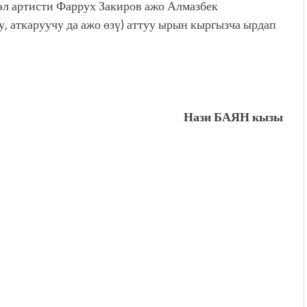
эл артисти Фаррух Закиров ажо Алмазбек
, аткаруучу да ажо өзү) аттуу ырын кыргызча ырдап
Нази БАЯН кызы