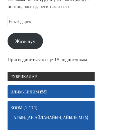
почтаңардын дарегин жазгыла.
Жазылуу
Присоединиться к еще 18 подписчикам
РУБРИКАЛАР
(58)
ИЛИМ-БИЛИМ
(1 171)
КООМ
(4)
АТЫҢДАН АЙЛАНАЙЫН, АЙЫЛЫМ