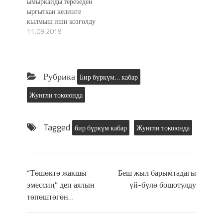
ымыркайды терезеден
ыргыткан келинге
кылмыш иши козголду
11.09.2019
Рубрика
Бир бүркүм… кабар
Жунгли токоюнда
Tagged
бир бүркүм кабар
Жунгли токоюнда
“Төшөктө жакшы
Беш жыл барымтадагы
эмессиң” деп аялын
үй-бүлө бошотулду
төпөштөгөн…