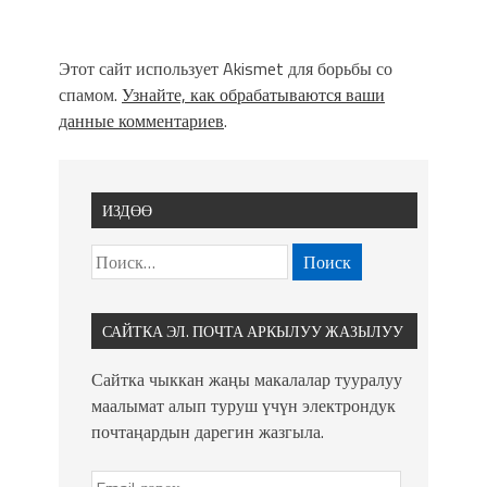
Этот сайт использует Akismet для борьбы со
спамом.
Узнайте, как обрабатываются ваши
данные комментариев
.
ИЗДӨӨ
САЙТКА ЭЛ. ПОЧТА АРКЫЛУУ ЖАЗЫЛУУ
Сайтка чыккан жаңы макалалар тууралуу
маалымат алып туруш үчүн электрондук
почтаңардын дарегин жазгыла.