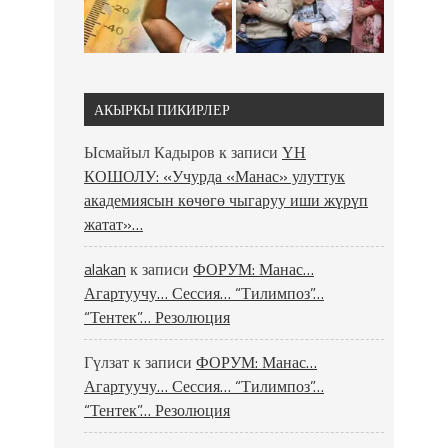
АКЫРКЫ ПИКИРЛЕР
Ысмайыл Кадыров
к записи
ҮН
КОШОЛУ: «Учурда «Манас» улуттук
академиясын көчөгө чыгаруу иши жүрүп
жатат»…
alakan
к записи
ФОРУМ: Манас…
Агартуучу… Сессия… “Тилимпоз”…
“Тентек”… Резолюция
Гүлзат
к записи
ФОРУМ: Манас…
Агартуучу… Сессия… “Тилимпоз”…
“Тентек”… Резолюция