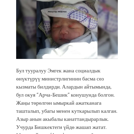
Садыр ЖАПАРОВ: “Айтматовдой
адабият алпы чыгыш үчүн, улуу көч
уланышы үчүн журнал сөзсүз керек!”
“Китепкана түнγ-2026”: Психолог
Мээрим Мураталиева менен
жолугушууга келиңиз! (Дарек. Видео)
Латын арибиндеги “Чабуул”... “Ала-
Тоо” журналынын тарыхы жана
редакторлору... (Тизме. Видео)
Бул тууралуу Эмгек жана социалдык
“КАРА КЕМПИР”: ҮМҮТТҮН
ТҮБӨЛҮК СИМВОЛУ
өнүктүрүү министрлигинин басма сөз
Кыргызстандагы эң ири музыкалуу
кызматы билдирди. Алардын айтымында,
фонтанды көрүү үчүн Royal Central
бул окуя “Арча-Бешик” конушунда болгон.
Park'ка 30 миң адам чогулду
Жаңы төрөлгөн ымыркай ажатканага
Фестиваль Symphony of Water & Light
ташталып, убагы менен куткарылып калган.
собрал более 20 тысяч гостей
Азыр анын акыбалы канаттандырарлык.
Жыргалбек КАСАБОЛОТОВ:
Учурда Бишкектеги үйдө жашап жатат.
“Уңгужол” темадагы тегерек столго