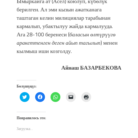
Ымыркайга ат (Асел) коюлуп, күбөлүк
атка минерлер дагы катышса жакшы
болмок”
берилген. Ал эми кызын ажатканага
таштаган келин милициялар тарабынан
кармалып, убактылуу жайда кармалууда.
Ага 28-100 беренеси (
баласын өлтүрүүгө
аракеттенген деген айып тагылып
) менен
кылмыш иши козголду.
Айнаш БАЗАРБЕКОВА
Бөлүшүңүз:
Нажмите,
Нажмите,
Нажмите,
Послать
Нажмите
чтобы
чтобы
чтобы
ссылку
для
поделиться
открыть
поделиться
другу
печати
на
на
в
по
(Открывается
Twitter
Facebook
WhatsApp
электронной
в
(Открывается
(Открывается
(Открывается
почте
новом
Понравилось это:
в
в
в
(Открывается
окне)
новом
новом
новом
в
окне)
окне)
окне)
новом
Загрузка...
окне)