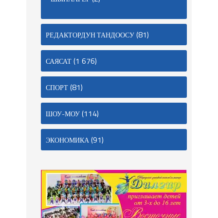
(81)
РЕДАКТОРДУН ТАНДООСУ
(1 676)
САЯСАТ
(81)
СПОРТ
(114)
ШОУ-МОУ
(91)
ЭКОНОМИКА