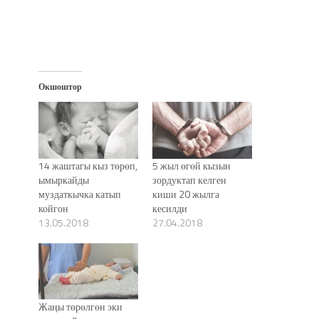
Окшоштор
14 жаштагы кыз төрөп,
5 жыл өгөй кызын
ымыркайды
зордуктап келген
муздаткычка катып
киши 20 жылга
койгон
кесилди
13.05.2018
27.04.2018
Жаңы төрөлгөн эки