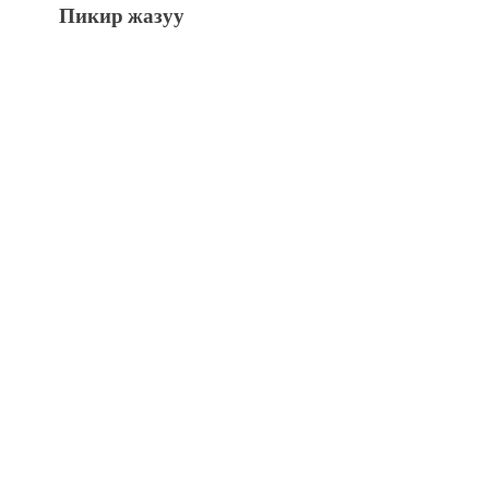
Пикир жазуу