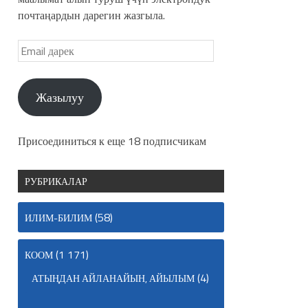
почтаңардын дарегин жазгыла.
Жазылуу
Присоединиться к еще 18 подписчикам
РУБРИКАЛАР
(58)
ИЛИМ-БИЛИМ
(1 171)
КООМ
(4)
АТЫҢДАН АЙЛАНАЙЫН, АЙЫЛЫМ