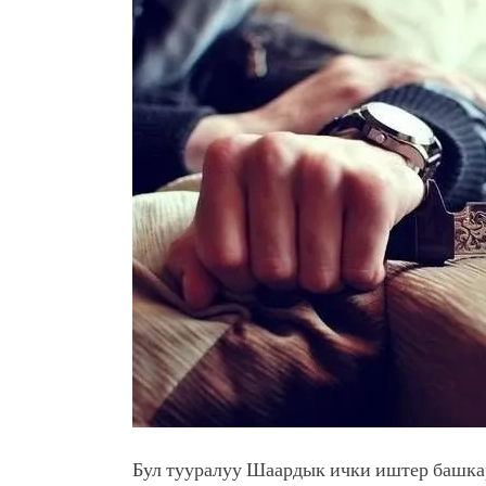
Латын арибиндеги “Чабуул”..
тарыхы жана редакторлору... 
“КАРА КЕМПИР”: ҮМҮТТ
Кыргызстандагы эң ири музы
Royal Central Park'ка 30 миң 
Фестиваль Symphony of Water
тысяч гостей
Жыргалбек КАСАБОЛОТОВ: “
тегерек столго атка минерле
болмок”
Бул тууралуу Шаардык ички иштер башка