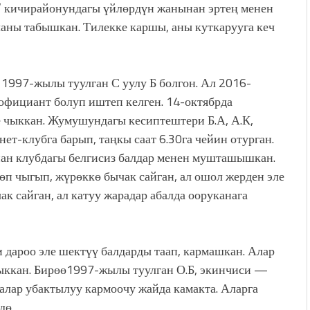
р” кичирайонундагы үйлөрдүн жанынан эртең менен
аны табышкан. Тилекке каршы, аны куткарууга кеч
 1997-жылы туулган С уулу Б болгон. Ал 2016-
официант болуп иштеп келген. 14-октябрда
 чыккан. Жумушундагы кесиптештери Б.А, А.К,
ет-клубга барып, таңкы саат 6.30га чейин отурган.
Анан клубдагы белгисиз балдар менен мушташышкан.
өп чыгып, жүрөккө бычак сайган, ал ошол жерден эле
ак сайган, ал катуу жарадар абалда ооруканага
дароо эле шектүү балдарды таап, кармашкан. Алар
ккан. Бирөө1997-жылы туулган О.Б, экинчиси —
 алар убактылуу кармоочу жайда камакта. Аларга
дө.