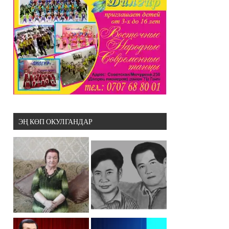
ЭҢ КӨП ОКУЛГАНДАР