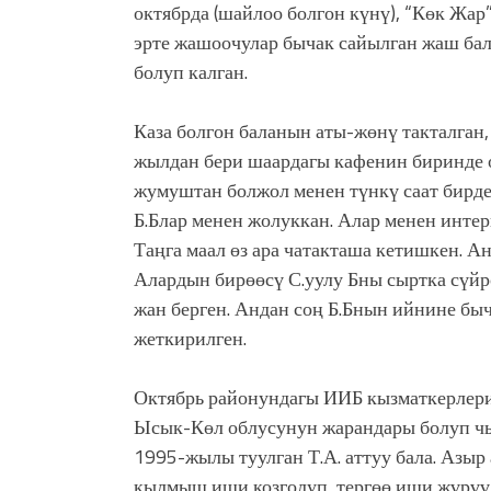
октябрда (шайлоо болгон күнү), “Көк Жа
эрте жашоочулар бычак сайылган жаш бал
болуп калган.
Каза болгон баланын аты-жөнү такталган,
жылдан бери шаардагы кафенин биринде 
жумуштан болжол менен түнкү саат бирде
Б.Блар менен жолуккан. Алар менен интерн
Таңга маал өз ара чатакташа кетишкен. 
Алардын бирөөсү С.уулу Бны сыртка сүйр
жан берген. Андан соң Б.Бнын ийнине быч
жеткирилген.
Октябрь районундагы ИИБ кызматкерлери 
Ысык-Көл облусунун жарандары болуп чы
1995-жылы туулган Т.А. аттуу бала. Азыр
кылмыш иши козголуп, тергөө иши жүрүү