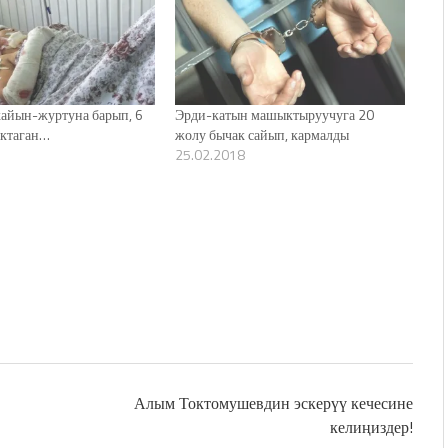
кайын-журтуна барып, 6
Эрди-катын машыктыруучуга 20
актаган…
жолу бычак сайып, кармалды
25.02.2018
Алым Токтомушевдин эскерүү кечесине
келиңиздер!