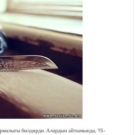
. “Ала-Тоо” журналынын
(Тизме. Видео)
ҮН ТҮБӨЛҮК СИМВОЛУ
калуу фонтанды көрүү үчүн
адам чогулду
 & Light собрал более 20
Уңгужол” темадагы
р дагы катышса жакшы
рмалыгы билдирди. Алардын айтымында, 15-