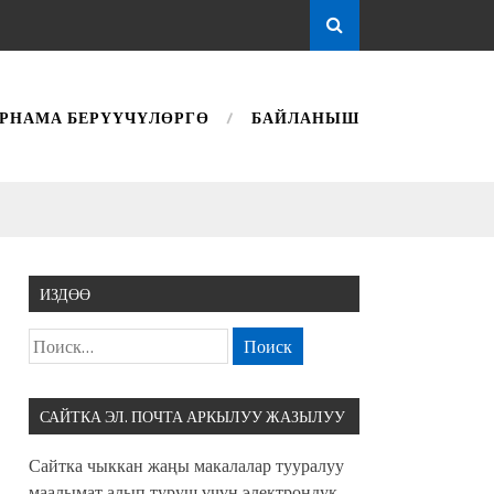
РНАМА БЕРҮҮЧҮЛӨРГӨ
БАЙЛАНЫШ
ИЗДӨӨ
САЙТКА ЭЛ. ПОЧТА АРКЫЛУУ ЖАЗЫЛУУ
Сайтка чыккан жаңы макалалар тууралуу
маалымат алып туруш үчүн электрондук