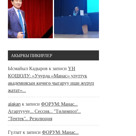
АКЫРКЫ ПИКИРЛЕР
Ысмайыл Кадыров
к записи
ҮН
КОШОЛУ: «Учурда «Манас» улуттук
академиясын көчөгө чыгаруу иши жүрүп
жатат»…
alakan
к записи
ФОРУМ: Манас…
Агартуучу… Сессия… “Тилимпоз”…
“Тентек”… Резолюция
Гүлзат
к записи
ФОРУМ: Манас…