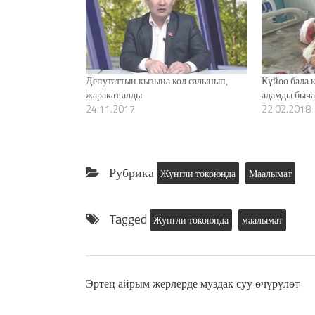
Депутаттын кызына кол салынып,
Күйөө бала 
жаракат алды
адамды быч
24.11.2017
22.02.2018
Рубрика
Жунгли токоюнда
Маалымат
Tagged
Жунгли токоюнда
маалымат
Эртең айрым жерлерде муздак суу өчүрүлөт