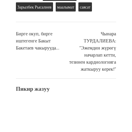
Зарылбек Рысалиев
маалымат
саясат
Бирге окуп, бирге
Чынара
иштегенге Бакыт
ТУРДАЛИЕВА:
Бакетаев чакырууда…
“Эжемдин жүрөгү
начарлап кетти,
тезинен кардиологияга
жаткыруу керек!”
Пикир жазуу