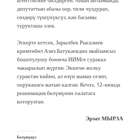
агенттигине билдирген. Анын айтымында,
атка минерлер дагы катышса жакшы
депутаттын абалы оор, тили чулдурап,
болмок”
сөздөрү түшүнүксүз, кан басымы
турукташа элек.
Эскерте кетсек, Зарылбек Рысалиев
кримтөбөл Азиз Батукаевдин мыйзамсыз
бошотулушу боюнча ИИМге суракка
чакырылып жүргөн. Экинчи жолку
сурактан кийин, ал өзүн жаман сезип,
ооруканага жатып калган. Кечээ, 12-июнда
реанимация бөлүмүнөн палатага
которулган.
Эрзат МЫРЗА
Бөлүшүңүз: