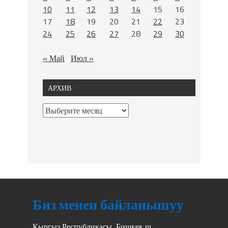
10
11
12
13
14
15
16
17
18
19
20
21
22
23
24
25
26
27
28
29
30
« Май
Июл »
АРХИВ
Биз менен байланышуу
Кыргыз Республикасы, Бишкек ш.