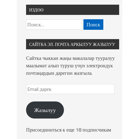
ИЗДӨӨ
САЙТКА ЭЛ. ПОЧТА АРКЫЛУУ ЖАЗЫЛУУ
Сайтка чыккан жаңы макалалар тууралуу
маалымат алып туруш үчүн электрондук
почтаңардын дарегин жазгыла.
Жазылуу
Присоединиться к еще 18 подписчикам