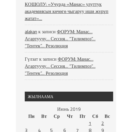
КОШОЛУ: «Учурда «Манас» улуттук
академиясын көчөгө чыгаруу иши жүрүп
жатат»…
alakan
к записи
ФОРУМ: Манас…
Агартуучу… Сессия… “Тилимпоз”…
“Тентек”… Резолюция
Гүлзат
к записи
ФОРУМ: Манас…
Агартуучу… Сессия… “Тилимпоз”…
“Тентек”… Резолюция
ЖЫЛНААМА
Июнь 2019
Пн
Вт
Ср
Чт
Пт
Сб
Вс
1
2
3
4
5
6
7
8
9