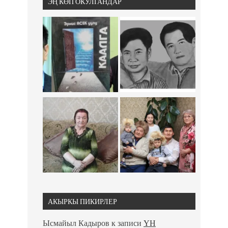
ЭҢ КӨП ОКУЛГАНДАР
АКЫРКЫ ПИКИРЛЕР
Ысмайыл Кадыров
к записи
ҮН