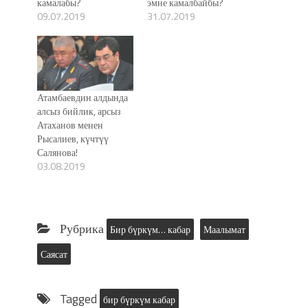
камалабы?
эмне камалбайбы?
09.07.2019
31.07.2019
Атамбаевдин алдында
алсыз бийлик, арсыз
Атаханов менен
Рысалиев, күчтүү
Салянова!
03.08.2019
Рубрика
Бир бүркүм… кабар
Маалымат
Саясат
Tagged
бир бүркүм кабар