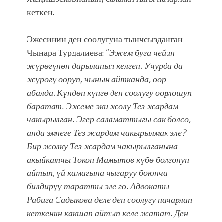
фонтанды көрүү үчүн Royal Central
кеткен.
Park'ка 30 миң адам чогулду
Эжесинин ден соолугуна тынчсызданган
Чынара Турдалиева: “
Эжем буга чейин
жүрөгүнөн дарыланып келген. Учурда да
жүрөгү ооруп, чынын айтканда, оор
абалда. Күндөн күнгө ден соолугу оорлошуп
баратат. Эжеме эки жолу Тез жардам
чакырылган. Эгер саламаттыгы сак болсо,
анда эмнеге Тез жардам чакырылмак эле?
Бир жолку Тез жардам чакырылганына
акыйкатчы Токон Мамытов күбө болгонун
айтып, үй камагына чыгаруу боюнча
билдирүү таратты эле го. Адвокаты
Рабига Садыкова деле ден соолугу начарлап
кеткенин какшап айтып келе жатат. Ден