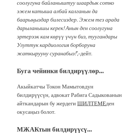
соолугуна байланыштуу шаардык сотко
эжем катыша албай калганын да
баарыңыздар билесиздер. Эжем тез арада
дарыланышы керек! Анын ден соолугуна
эртерээк кам көрүү үчүн биз, туугандары
Улуттук кардиология борборуна
жаткырууну суранабыз!
”,-дейт.
Буга чейинки билдирүүлөр…
Акыйкатчы Токон Мамытовдун
билдирүүсүн, адвокат Рабига Садыкованын
айткандарын бу жердеги
ШИЛТЕМЕ
ден
окусаңыз болот.
МЖАКтын билдирүүсү…