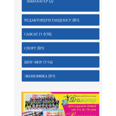
(2)
ШЫПААГЕР
(81)
РЕДАКТОРДУН ТАНДООСУ
(1 676)
САЯСАТ
(81)
СПОРТ
(114)
ШОУ-МОУ
(91)
ЭКОНОМИКА