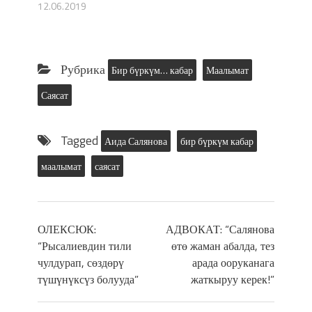
12.06.2019
Рубрика
Бир бүркүм… кабар
Маалымат
Саясат
Tagged
Аида Салянова
бир бүркүм кабар
маалымат
саясат
ОЛЕКСЮК:
АДВОКАТ: “Салянова
“Рысалиевдин тили
өтө жаман абалда, тез
чулдурап, сөздөрү
арада ооруканага
түшүнүксүз болууда”
жаткыруу керек!”