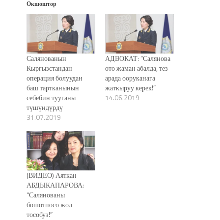
Окшоштор
Салянованын
АДВОКАТ: “Салянова
Кыргызстандан
өтө жаман абалда, тез
операция болуудан
арада ооруканага
баш тартканынын
жаткыруу керек!”
себебин тууганы
14.06.2019
түшүндүрдү
31.07.2019
(ВИДЕО) Аяткан
АБДЫКАПАРОВА:
“Салянованы
бошотпосо жол
тособуз!”