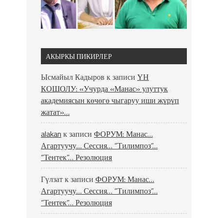
АКЫРКЫ ПИКИРЛЕР
Ысмайыл Кадыров
к записи
ҮН
КОШОЛУ: «Учурда «Манас» улуттук
академиясын көчөгө чыгаруу иши жүрүп
жатат»…
alakan
к записи
ФОРУМ: Манас…
Агартуучу… Сессия… “Тилимпоз”…
“Тентек”… Резолюция
Гүлзат
к записи
ФОРУМ: Манас…
Агартуучу… Сессия… “Тилимпоз”…
“Тентек”… Резолюция