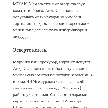
МЖАК (Мамлекеттик жазалар аткаруу
комитети) болсо, Аида Салянованы
ооруканага жаткыруудан эч ким баш
тартпаганын, дарыгерлердин көрсөтмөсү
менен гана дарыланууга жиберишээрин
айтууда.
Эскерте кетсек
Мурунку баш прокурор, мурунку депутат
Аида Салянова кримтөбөл Батукаевдин
мыйзамсыз абактан бошотулушу боюнча 3-
июнда ИИМге суракка чакырылып, 48
саатка камалган. 5-июнда (Айт күнү)
райондук сот анын баш коргоо чарасын
карап, камакта калтырган. 12-июнда
Шаардык сот камакта калтыруу боюнча