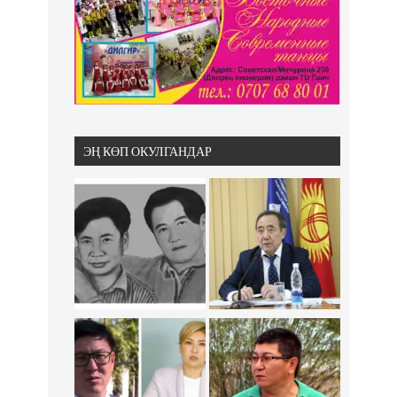
ЭҢ КӨП ОКУЛГАНДАР