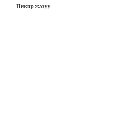
Пикир жазуу