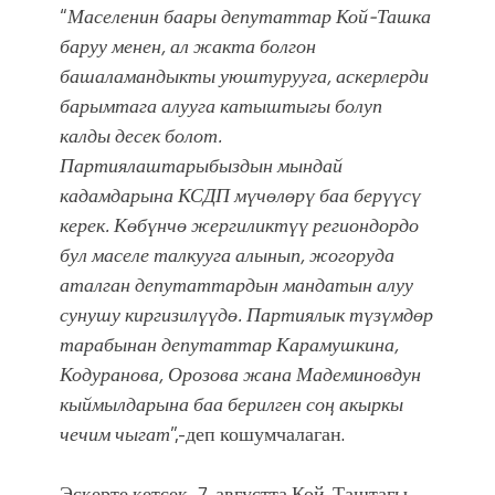
“
Маселенин баары депутаттар Кой-Ташка
баруу менен, ал жакта болгон
башаламандыкты уюштурууга, аскерлерди
барымтага алууга катыштыгы болуп
калды десек болот.
Партиялаштарыбыздын мындай
кадамдарына КСДП мүчөлөрү баа берүүсү
керек. Көбүнчө жергиликтүү региондордо
бул маселе талкууга алынып, жогоруда
аталган депутаттардын мандатын алуу
сунушу киргизилүүдө. Партиялык түзүмдөр
тарабынан депутаттар Карамушкина,
Кодуранова, Орозова жана Мадеминовдун
кыймылдарына баа берилген соң акыркы
чечим чыгат
”,-деп кошумчалаган.
Эскерте кетсек, 7-августта Кой-Таштагы