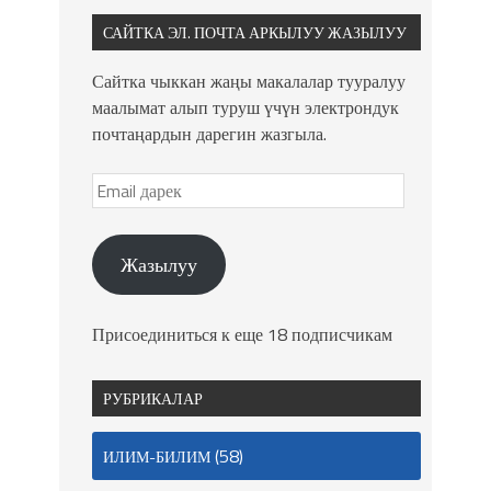
САЙТКА ЭЛ. ПОЧТА АРКЫЛУУ ЖАЗЫЛУУ
Сайтка чыккан жаңы макалалар тууралуу
маалымат алып туруш үчүн электрондук
почтаңардын дарегин жазгыла.
Жазылуу
Присоединиться к еще 18 подписчикам
РУБРИКАЛАР
(58)
ИЛИМ-БИЛИМ