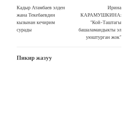
Кадыр Атамбаев элден
Ирина
жана Текебаевдин
КАРАМУШКИНА:
кызынан кечирим
“Кой-Таштагы
сурады
башаламандыкты эл
уюштурган жок”
Пикир жазуу