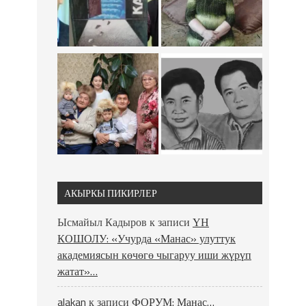
АКЫРКЫ ПИКИРЛЕР
Ысмайыл Кадыров
к записи
ҮН
КОШОЛУ: «Учурда «Манас» улуттук
академиясын көчөгө чыгаруу иши жүрүп
жатат»…
alakan
к записи
ФОРУМ: Манас…