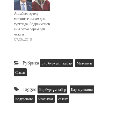
Атамбаев эртең
митингге чыгам деп
турганда, Абдрахманов
аны сотко берем деп
чыкты…
07.06.2019
Рубрика
Бир бүркүм… кабар
Маалымат
Саясат
Tagged
бир бүркүм кабар
Карамушкина
Кодуранова
маалымат
саясат