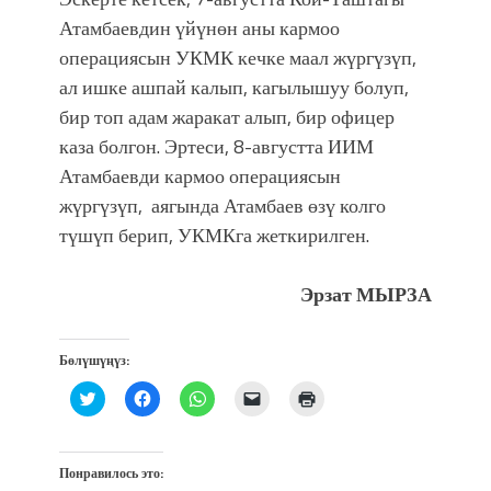
Атамбаевдин үйүнөн аны кармоо
операциясын УКМК кечке маал жүргүзүп,
ал ишке ашпай калып, кагылышуу болуп,
бир топ адам жаракат алып, бир офицер
каза болгон. Эртеси, 8-августта ИИМ
Атамбаевди кармоо операциясын
жүргүзүп, аягында Атамбаев өзү колго
түшүп берип, УКМКга жеткирилген.
Эрзат МЫРЗА
Бөлүшүңүз:
Нажмите,
Нажмите,
Нажмите,
Послать
Нажмите
чтобы
чтобы
чтобы
ссылку
для
поделиться
открыть
поделиться
другу
печати
на
на
в
по
(Открывается
Twitter
Facebook
WhatsApp
электронной
в
(Открывается
(Открывается
(Открывается
почте
новом
Понравилось это:
в
в
в
(Открывается
окне)