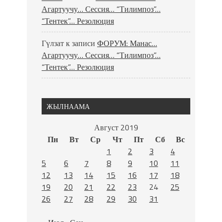
Агартуучу… Сессия… “Тилимпоз”…
“Тентек”… Резолюция
Гүлзат
к записи
ФОРУМ: Манас…
Агартуучу… Сессия… “Тилимпоз”…
“Тентек”… Резолюция
ЖЫЛНААМА
Август 2019
Пн
Вт
Ср
Чт
Пт
Сб
Вс
1
2
3
4
5
6
7
8
9
10
11
12
13
14
15
16
17
18
19
20
21
22
23
24
25
26
27
28
29
30
31