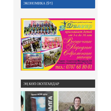
(91)
ЭКОНОМИКА
ЭҢ КӨП ОКУЛГАНДАР