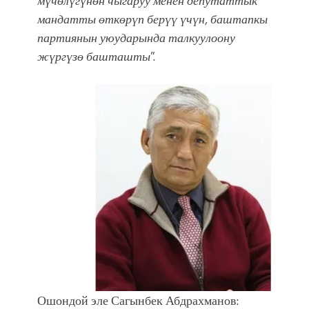
мүчөлүгүнөн чыгаруу менен депутаттык
мандатты өткөрүп берүү үчүн, баштапкы
партиянын уюударында талкуулоону
жүргүзө башташты
”.
Ошондой эле Сагынбек Абдрахманов: