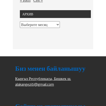
« Июл
Сен »
АРХИВ
Биз менен байланышуу
Кыргыз Республикасы, Бишкек ш.
alakangeziti@gmail.com