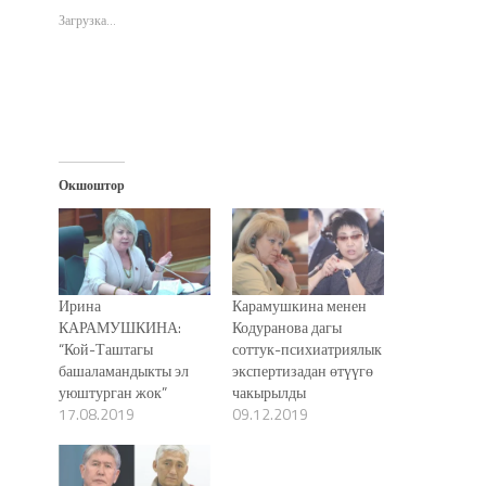
новом
новом
новом
в
окне)
окне)
окне)
новом
Загрузка...
окне)
Окшоштор
Ирина
Карамушкина менен
КАРАМУШКИНА:
Кодуранова дагы
“Кой-Таштагы
соттук-психиатриялык
башаламандыкты эл
экспертизадан өтүүгө
уюштурган жок”
чакырылды
17.08.2019
09.12.2019