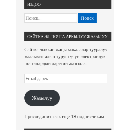
ИЗДӨӨ
САЙТКА ЭЛ. ПОЧТА АРКЫЛУУ ЖАЗЫЛУУ
Сайтка чыккан жаңы макалалар тууралуу
маалымат алып туруш үчүн электрондук
почтаңардын дарегин жазгыла.
Жазылуу
Присоединиться к еще 18 подписчикам