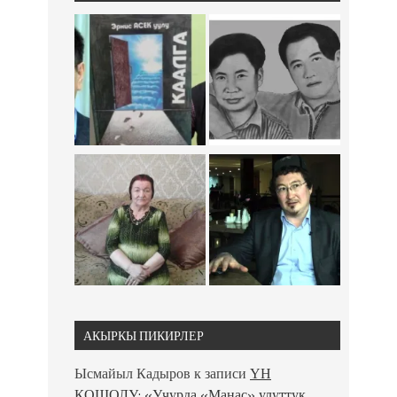
АКЫРКЫ ПИКИРЛЕР
Ысмайыл Кадыров
к записи
ҮН
КОШОЛУ: «Учурда «Манас» улуттук