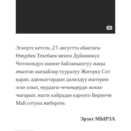
Эскерте кетсек, 21-августта абактагы
Өмүрбек Текебаев менен Дүйшөнкул
Чотоновдун ишине байланыштуу жаңы
ачылган жагдайлар тууралуу Жогорку Сот
карап, адвокаттардын далилдүү иштерин
эске алып, мурдагы чечимдерди жокко
чыгарып, ишти кайрадан кароого Биринчи
Май сотуна жиберген.
Эрзат МЫРЗА