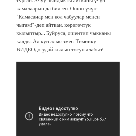
турган. Ачуу чындыкты айтканы үчүн
фонтанды көрүү үчүн Royal Central
камалаарын да билген. Ошон үчүн:
Park'ка 30 миң адам чогулду
“Камасаңар мен кол чабуулар менен
чыгам!”,-деп айткан, көрөгөчтүк
кылыптыр… Буйруса, ошентип чыкканы
калды. Ал күн алыс эмес. Төмөнкү
ВИДЕОдогудай кылып тосуп алабыз!