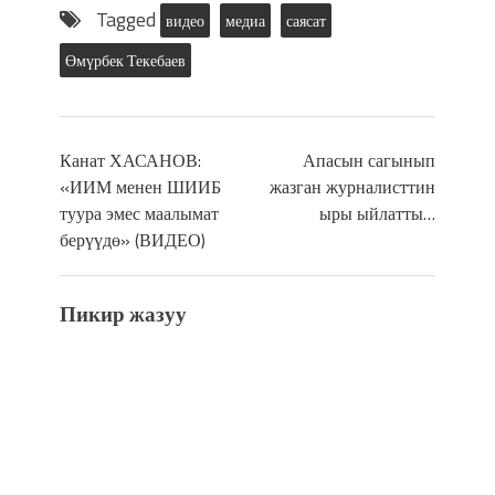
Tagged
видео
медиа
саясат
Өмүрбек Текебаев
Канат ХАСАНОВ:
Апасын сагынып
«ИИМ менен ШИИБ
жазган журналисттин
туура эмес маалымат
ыры ыйлатты…
берүүдө» (ВИДЕО)
Пикир жазуу