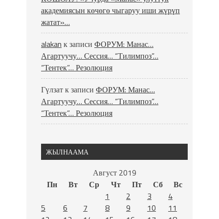
академиясын көчөгө чыгаруу иши жүрүп
жатат»…
alakan
к записи
ФОРУМ: Манас…
Агартуучу… Сессия… “Тилимпоз”…
“Тентек”… Резолюция
Гүлзат
к записи
ФОРУМ: Манас…
Агартуучу… Сессия… “Тилимпоз”…
“Тентек”… Резолюция
ЖЫЛНААМА
Август 2019
Пн
Вт
Ср
Чт
Пт
Сб
Вс
1
2
3
4
5
6
7
8
9
10
11