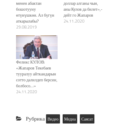
менен абактан
доллар алганы чын,
бошотууну
аны Кулов да билет»,-
өтүнүшкөн. Ал бүгүн
дейт го Жапаров
аткарылабы?
24.11.2020
29.08.2019
Феликс КУЛОВ:
«Жапаров Текебаев
тууралуу айткандарын
сотто далилдеп берсин,
болбосо…»
24.11.2020
Рубрика
Видео
Медиа
Саясат