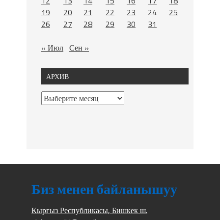
12
13
14
15
16
17
18
19
20
21
22
23
24
25
26
27
28
29
30
31
« Июл
Сен »
АРХИВ
Биз менен байланышуу
Кыргыз Республикасы, Бишкек ш.