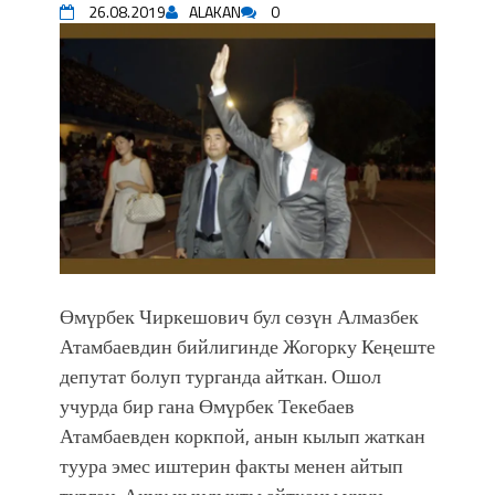
26.08.2019
ALAKAN
0
впечатляющим шоу музыкальных
фонтанов в Royal Central Park
Аида САЛЯНОВА: "Кыргыз шахмат
союзунун президенти болуп
шайланышым сыймык жана чоң
жоопкерчилик!"
Садыр ЖАПАРОВ: “Айтматовдой
адабият алпы чыгыш үчүн, улуу көч
уланышы үчүн журнал сөзсүз керек!”
“Китепкана түнγ-2026”: Психолог
Мээрим Мураталиева менен
жолугушууга келиңиз! (Дарек. Видео)
Өмүрбек Чиркешович бул сөзүн Алмазбек
Латын арибиндеги “Чабуул”... “Ала-
Атамбаевдин бийлигинде Жогорку Кеңеште
Тоо” журналынын тарыхы жана
депутат болуп турганда айткан. Ошол
редакторлору... (Тизме. Видео)
учурда бир гана Өмүрбек Текебаев
“КАРА КЕМПИР”: ҮМҮТТҮН
Атамбаевден коркпой, анын кылып жаткан
ТҮБӨЛҮК СИМВОЛУ
туура эмес иштерин факты менен айтып
Кыргызстандагы эң ири музыкалуу