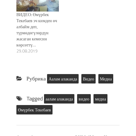
ВИДЕО: Өмүрбек
Текебаев эч кимден өч
албайм деп,
түрмөдөгүлөрдүн
жасаган кемесин
көрсөттү…
29.08.2019
Рубрика
Аалам алаканда
Видео
Медиа
Tagged
аалам алаканда
видео
медиа
Өмүрбек Текебаев