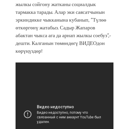
фонтанды көрүү үчүн Royal Central
жылкы сойгону жатканы социалдык
Park'ка 30 миң адам чогулду
тармакка тарады. Алар эки саясатчынын
эркиндикке чыкканына кубанып, “Түлөө
өткөргөнү жатабыз. Садыр Жапаров
абактан чыкса ага да арнап жылкы соебуз”,-
дешти. Калганын төмөндөгү ВИДЕОдон
көрүңүздөр!