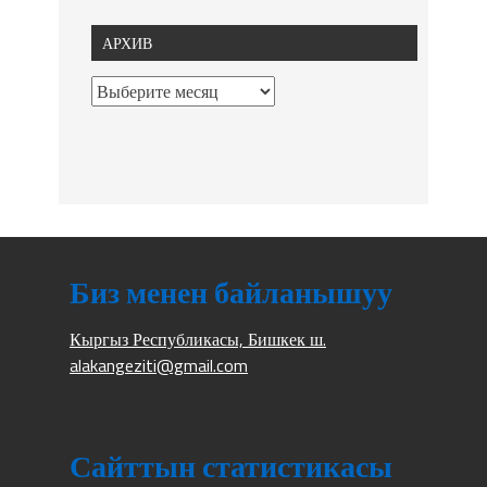
АРХИВ
Биз менен байланышуу
Кыргыз Республикасы, Бишкек ш.
alakangeziti@gmail.com
Сайттын статистикасы