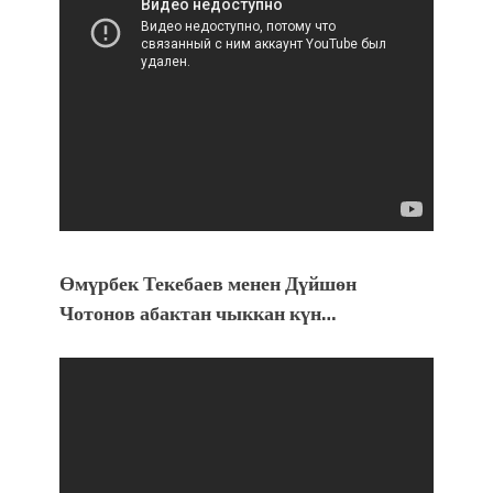
Өмүрбек Текебаев менен Дүйшөн
Чотонов абактан чыккан күн…