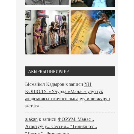
АКЫРКЫ ПИКИРЛЕР
Ысмайыл Кадыров
к записи
ҮН
КОШОЛУ: «Учурда «Манас» улуттук
академиясын көчөгө чыгаруу иши жүрүп
жатат»…
alakan
к записи
ФОРУМ: Манас…
Агартуучу… Сессия… “Тилимпоз”…
“Тентек”… Резолюция