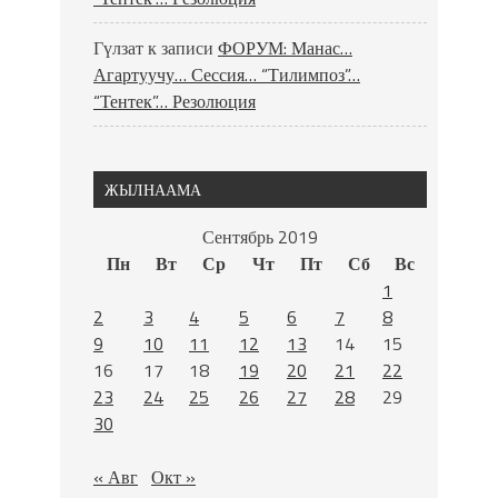
Гүлзат
к записи
ФОРУМ: Манас…
Агартуучу… Сессия… “Тилимпоз”…
“Тентек”… Резолюция
ЖЫЛНААМА
Сентябрь 2019
Пн
Вт
Ср
Чт
Пт
Сб
Вс
1
2
3
4
5
6
7
8
9
10
11
12
13
14
15
16
17
18
19
20
21
22
23
24
25
26
27
28
29
30
« Авг
Окт »