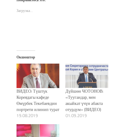
в
в
в
(Открывается
окне)
новом
новом
новом
в
окне)
окне)
окне)
новом
Загрузка...
окне)
Окшоштор
ВИДЕО: Түштүк
Дүйшөн ЧОТОНОВ:
Кореядагы кафеде
«Туугандар, мен
Өмүрбек Текебаевдин
акыйкат үчүн абакта
портрети илинип турат
отурдум» (ВИДЕО)
19.08.2019
01.09.2019