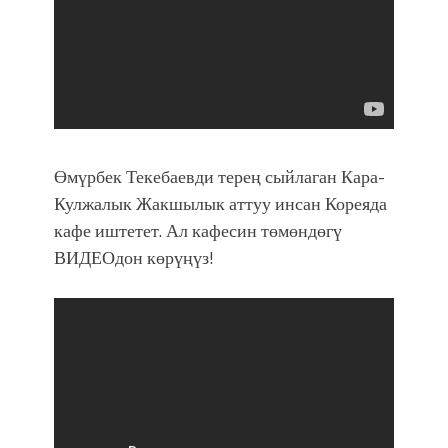
Өмүрбек Текебаевди терең сыйлаган Кара-
Кулжалык Жакшылык аттуу инсан Кореяда
кафе иштетет. Ал кафесин төмөндөгү
ВИДЕОдон көрүңүз!