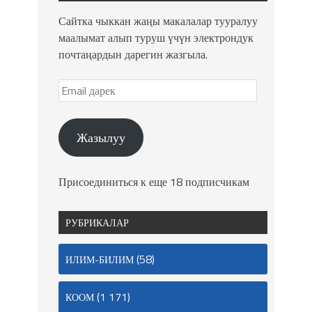
Сайтка чыккан жаңы макалалар тууралуу
маалымат алып туруш үчүн электрондук
почтаңардын дарегин жазгыла.
Жазылуу
Присоединиться к еще 18 подписчикам
РУБРИКАЛАР
(58)
ИЛИМ-БИЛИМ
(1 171)
КООМ