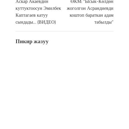
Аскар Акаевдин
ӨКМ: “Ысык-Көлдөн
куттуктоосун Эмилбек
жоголгон Асрандиевди
Каптагаев катуу
коштоп бараткан адам
сындады… (ВИДЕО)
табылды”
Пикир жазуу