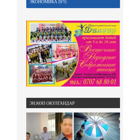
(91)
ЭКОНОМИКА
ЭҢ КӨП ОКУЛГАНДАР