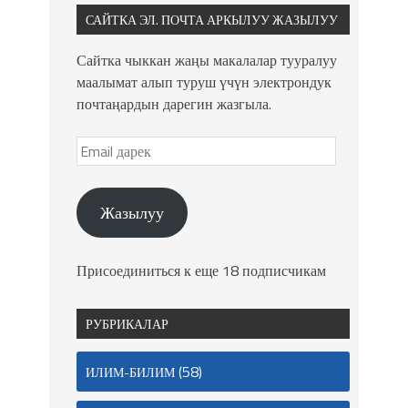
САЙТКА ЭЛ. ПОЧТА АРКЫЛУУ ЖАЗЫЛУУ
Сайтка чыккан жаңы макалалар тууралуу
маалымат алып туруш үчүн электрондук
почтаңардын дарегин жазгыла.
Жазылуу
Присоединиться к еще 18 подписчикам
РУБРИКАЛАР
(58)
ИЛИМ-БИЛИМ