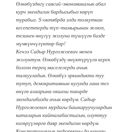
Өлкөбүздөгү саясий-экономикалык абал
болмок”
курч экендигин бардыгыбыз көрүп
турабыз.
5-октябрда элди толкуткан
кесепеттерди түп-тамырынан жоюп,
тезинен өнүгүү жолуна түшүүгө бизде
мүмкүнчүлүктөр бар!
Кечээ Садыр Нургожоевич менен
жолуктум. Өлкөбүздү өнүктүрүүгө керек
болгон терең маселелерди ачык
талкууладык. Өлкөбүз эркиндикти туу
тутуп, демократиянын нугунда гана тез
өнүгө алаарына окшош пикирде
экендигибизди ачык көрдүм. Садыр
Нургожоевич мурдагы башкаруучулардын
каталарын кайталабастыгын, олуттуу
өзгөрүүлөргө даяр экендигин көрдүм.
Конституциялык реформаны да кеңири