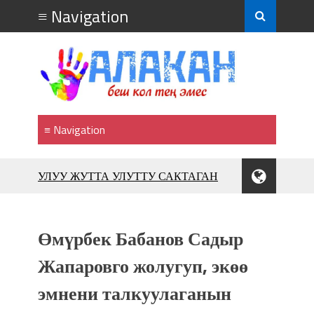
УЛУУ ЖУТТА УЛУТТУ САКТАГАН
ЖУСУП АБДРАХМАНОВ
10 000 гостей насладились
впечатляющим шоу музыкальных
Өмүрбек Бабанов Садыр
фонтанов в Royal Central Park
Аида САЛЯНОВА: "Кыргыз шахмат
Жапаровго жолугуп, экөө
союзунун президенти болуп
шайланышым сыймык жана чоң
эмнени талкуулаганын
жоопкерчилик!"