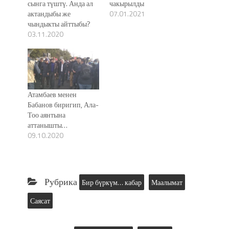
сынга түштү. Анда ал
чакырылды
актандыбы же
07.01.2021
чындыкты айттыбы?
03.11.2020
Атамбаев менен
Бабанов биригип, Ала-
Тоо аянтына
аттанышты…
09.10.2020
Рубрика
Бир бүркүм… кабар
Маалымат
Саясат