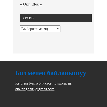
« Окт
Дек »
АРХИВ
Биз менен байланышуу
Кыргыз Республикасы, Бишкек ш.
alakangeziti@gmail.com