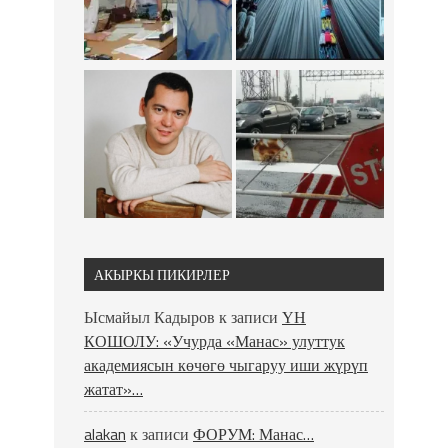
АКЫРКЫ ПИКИРЛЕР
Ысмайыл Кадыров
к записи
ҮН
КОШОЛУ: «Учурда «Манас» улуттук
академиясын көчөгө чыгаруу иши жүрүп
жатат»…
alakan
к записи
ФОРУМ: Манас…