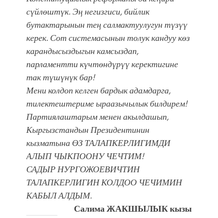
сүйлөштүк. Эң негизгиси, бийлик
бутактарынын тең салмактуулугун түзүү
керек. Сот системасынын толук кандуу көз
карандысыздыгын камсыздап,
парламентти күчтөндүрүү керектигине
так түшүнүк бар!
Мени колдоп келген бардык адамдарга,
тилектештериме ыраазычылык билдирем!
Партиялаштарым менен акылдашып,
Кыргызстандын Президентинин
кызматына ӨЗ ТАЛАПКЕРЛИГИМДИ
АЛЫП ЧЫКПООНУ ЧЕЧТИМ!
САДЫР НУРГОЖОЕВИЧТИН
ТАЛАПКЕРЛИГИН КОЛДОО ЧЕЧИМИН
КАБЫЛ АЛДЫМ.
Салима ЖАКШЫЛЫК кызы