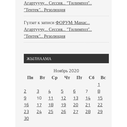
Агартуучу… Сессия… “Тилимпоз”…
“Тентек”… Резолюция
Гүлзат
к записи
ФОРУМ: Манас…
Агартуучу… Сессия… “Тилимпоз”…
“Тентек”… Резолюция
ЖЫЛНААМА
Ноябрь 2020
Пн
Вт
Ср
Чт
Пт
Сб
Вс
1
2
3
4
5
6
7
8
9
10
11
12
13
14
15
16
17
18
19
20
21
22
23
24
25
26
27
28
29
30