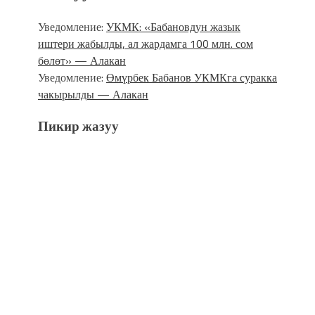
Уведомление:
УКМК: «Бабановдун жазык
иштери жабылды, ал жардамга 100 млн. сом
бөлөт» — Алакан
Уведомление:
Өмүрбек Бабанов УКМКга суракка
чакырылды — Алакан
Пикир жазуу