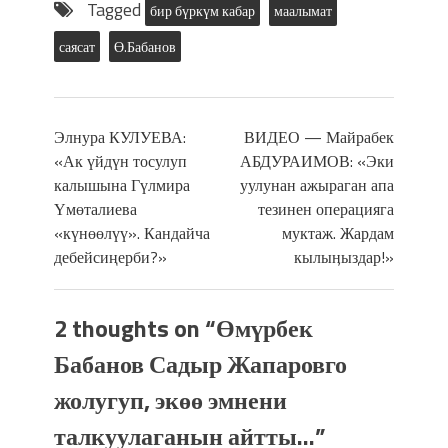
Tagged
бир бүркүм кабар
маалымат
саясат
Ө.Бабанов
Элнура КУЛУЕВА:
ВИДЕО — Майрабек
«Ак үйдүн тосулуп
АБДУРАИМОВ: «Эки
калышына Гүлмира
уулунан ажыраган апа
Үмөталиева
тезинен операцияга
«күнөөлүү». Кандайча
муктаж. Жардам
дебейсиңерби?»
кылыӊыздар!»
2 thoughts on “
Өмүрбек
Бабанов Садыр Жапаровго
жолугуп, экөө эмнени
талкуулаганын айтты…
”