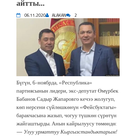
айтты…
Садыр ЖАПАРОВ: “Айтматовдой
адабият алпы чыгыш үчүн, улуу көч
06.11.2020
ALAKAN
2
уланышы үчүн журнал сөзсүз керек!”
“Китепкана түнγ-2026”: Психолог
Мээрим Мураталиева менен
жолугушууга келиңиз! (Дарек. Видео)
Латын арибиндеги “Чабуул”... “Ала-
Тоо” журналынын тарыхы жана
редакторлору... (Тизме. Видео)
“КАРА КЕМПИР”: ҮМҮТТҮН
ТҮБӨЛҮК СИМВОЛУ
Кыргызстандагы эң ири музыкалуу
Бүгүн, 6-ноябрда, «Республика»
фонтанды көрүү үчүн Royal Central
партиясынын лидери, экс-депутат Өмүрбек
Park'ка 30 миң адам чогулду
Бабанов Садыр Жапаровго кечээ жолугуп,
Фестиваль Symphony of Water & Light
көп нерсени сүйлөшкөнүн «Фейсбуктагы»
собрал более 20 тысяч гостей
баракчасына жазып, чогуу түшкөн сүрөтүн
Жыргалбек КАСАБОЛОТОВ:
жайгаштырды. Анын кайрылуусу төмөндө:
“Уңгужол” темадагы тегерек столго
—
Улуу урматтуу Кыргызстандыктарым!
атка минерлер дагы катышса жакшы