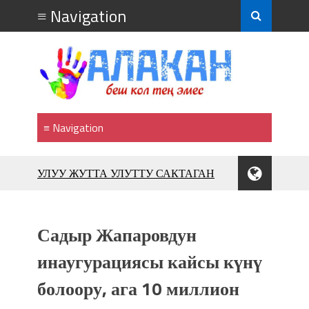
УЛУУ ЖУТТА УЛУТТУ САКТАГАН
ЖУСУП АБДРАХМАНОВ
10 000 гостей насладились
впечатляющим шоу музыкальных
Садыр Жапаровдун
фонтанов в Royal Central Park
Аида САЛЯНОВА: "Кыргыз шахмат
инаугурациясы кайсы күнү
союзунун президенти болуп
болоору, ага 10 миллион
шайланышым сыймык жана чоң
жоопкерчилик!"