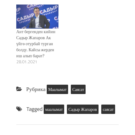
Ант бергенден кийин
Садыр Жапаров Ак
үйгө отурбай турган
болду. Кайсы жерден
иш алып барат?
28.01.2021
Рубрика
Маалымат
Саясат
Tagged
маалымат
Садыр Жапаров
саясат