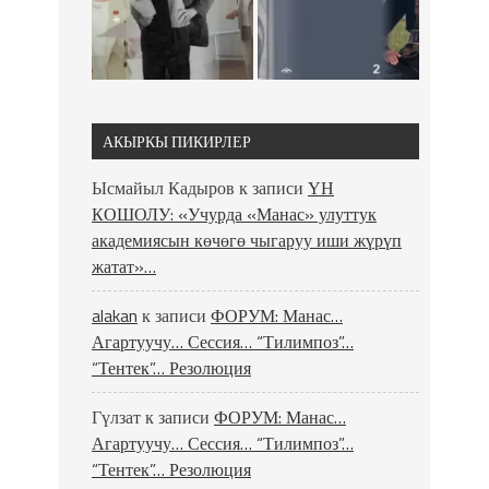
АКЫРКЫ ПИКИРЛЕР
Ысмайыл Кадыров
к записи
ҮН
КОШОЛУ: «Учурда «Манас» улуттук
академиясын көчөгө чыгаруу иши жүрүп
жатат»…
alakan
к записи
ФОРУМ: Манас…
Агартуучу… Сессия… “Тилимпоз”…
“Тентек”… Резолюция
Гүлзат
к записи
ФОРУМ: Манас…
Агартуучу… Сессия… “Тилимпоз”…
“Тентек”… Резолюция