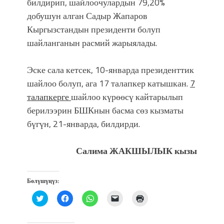
билдирип, шайлоочулардын 79,20%
добушун алган Садыр Жапаров
Кыргызстандын президенти болуп
шайланганын расмий жарыялады.
Эске сала кетсек, 10-январда президенттик
шайлоо болуп, ага 17 талапкер катышкан.
7
талапкерге
шайлоо күрөөсү кайтарылып
берилээрин БШКнын басма сөз кызматы
бүгүн, 21-январда, билдирди.
Салима ЖАКШЫЛЫК кызы
Бөлүшүңүз:
Нажмите,
Нажмите,
Нажмите,
Послать
Нажмите
чтобы
чтобы
чтобы
ссылку
для
поделиться
открыть
поделиться
другу
печати
на
на
в
по
(Открывается
Twitter
Facebook
WhatsApp
электронной
в