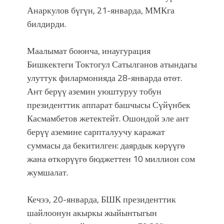
атка минерлер дагы катышса жакшы
Анаркулов бүгүн, 21-январда, ММКга
болмок”
билдирди.
Маалымат боюнча, инаугурация
Бишкектеги Токтогул Сатылганов атындагы
улуттук филармонияда 28-январда өтөт.
Ант берүү аземин уюштуруу тобун
президенттик аппарат башчысы Сүйүнбек
Касмамбетов жетектейт. Ошондой эле ант
берүү аземине сарпталуучу каражат
суммасы да бекитилген: даярдык көрүүгө
жана өткөрүүгө бюджеттен 10 миллион сом
жумшалат.
Кечээ, 20-январда, БШК президенттик
шайлоонун акыркы жыйынтыгын