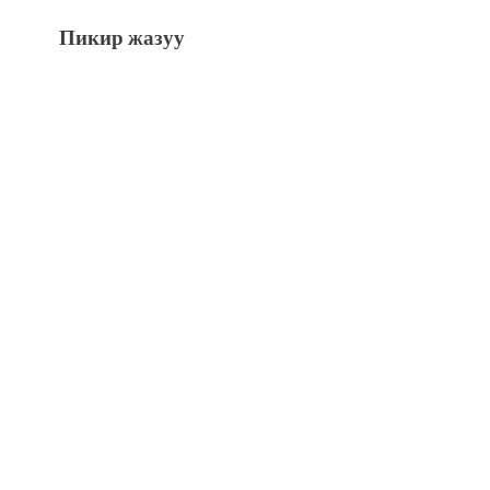
Пикир жазуу