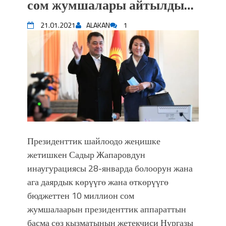
сом жумшалары айтылды…
Садыр ЖАПАРОВ: “Айтматовдой
адабият алпы чыгыш үчүн, улуу көч
21.01.2021
ALAKAN
1
уланышы үчүн журнал сөзсүз керек!”
“Китепкана түнγ-2026”: Психолог
Мээрим Мураталиева менен
жолугушууга келиңиз! (Дарек. Видео)
Латын арибиндеги “Чабуул”... “Ала-
Тоо” журналынын тарыхы жана
редакторлору... (Тизме. Видео)
“КАРА КЕМПИР”: ҮМҮТТҮН
ТҮБӨЛҮК СИМВОЛУ
Президенттик шайлоодо жеңишке
Кыргызстандагы эң ири музыкалуу
жетишкен Садыр Жапаровдун
фонтанды көрүү үчүн Royal Central
Park'ка 30 миң адам чогулду
инаугурациясы 28-январда болоорун жана
Фестиваль Symphony of Water & Light
ага даярдык көрүүгө жана өткөрүүгө
собрал более 20 тысяч гостей
бюджеттен 10 миллион сом
Жыргалбек КАСАБОЛОТОВ:
жумшалаарын президенттик аппараттын
“Уңгужол” темадагы тегерек столго
басма сөз кызматынын жетекчиси Нургазы