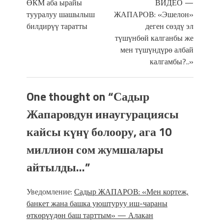
ӨКМ аба ырайы
ВИДЕО —
тууралуу шашылыш
ЖАПАРОВ: «Эшелон»
билдирүү таратты
деген сөздү эл
түшүнбөй калганбы же
мен түшүндүрө албай
калгамбы?..»
One thought on “
Садыр
Жапаровдун инаугурациясы
кайсы күнү болоору, ага 10
миллион сом жумшалары
айтылды…
”
Уведомление:
Садыр ЖАПАРОВ: «Мен кортеж,
банкет жана башка уюштуруу иш-чараны
өткөрүүдөн баш тарттым» — Алакан