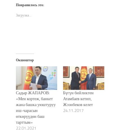
(Открывается
(Открывается
(Открывается
почте
новом
Понравилось это:
в
в
в
(Открывается
окне)
новом
новом
новом
в
окне)
окне)
окне)
новом
Загрузка...
окне)
Окшоштор
Садыр ЖАПАРОВ:
Бүгүн бийликтен
«Мен кортеж, банкет
Атамбаев кетип,
жана башка уюштуруу
Жээнбеков келет
иш-чарасын
24.11.2017
өткөрүүдөн баш
тарттым»
22.01.2021