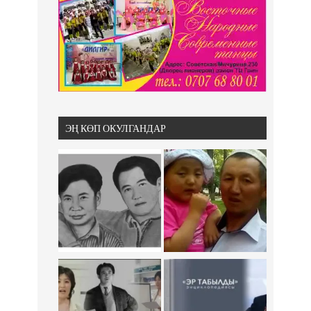
ЭҢ КӨП ОКУЛГАНДАР