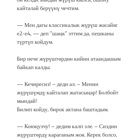
кайталай берүүнү чечтим.
— Мен дагы классикалык жүрүш жасайм:
е2-е4, — деп “шаңк” эттим да, пешканы
түртүп койдум.
Бир нече жүрүштөрдөн кийин атаандашым
байкап калды.
— Кечиресиз! – деди ал. – Менин
жүрүшүмдү кайталап жатасыңар! Болбойт
мындай!
Билип койду, бирок актана баштадым.
— Коюңузчу! – дедим калп эле. – Сиздин
жүрүштөрдү караганым жок. Керек болсо,