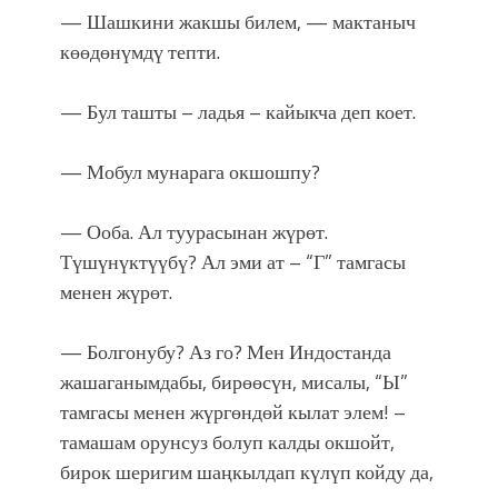
— Шашкини жакшы билем, — мактаныч
көөдөнүмдү тепти.
— Бул ташты – ладья – кайыкча деп коет.
— Мобул мунарага окшошпу?
— Ооба. Ал туурасынан жүрөт.
Түшүнүктүүбү? Ал эми ат – “Г” тамгасы
менен жүрөт.
— Болгонубу? Аз го? Мен Индостанда
жашаганымдабы, бирөөсүн, мисалы, “Ы”
тамгасы менен жүргөндөй кылат элем! –
тамашам орунсуз болуп калды окшойт,
бирок шеригим шаңкылдап күлүп койду да,