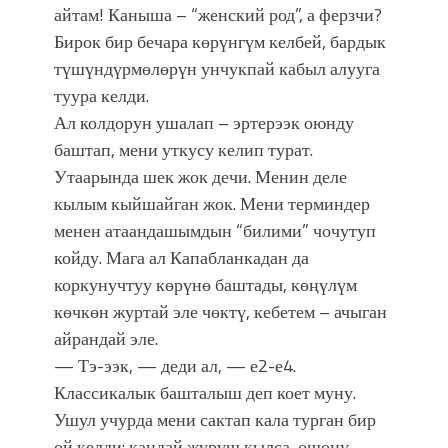
айтам! Каныша – “женский род”, а ферзчи?
Бирок бир бечара көрүнгүм келбей, бардык
түшүндүрмөлөрүн унчукпай кабыл алууга
туура келди.
Ал колдорун ушалап – эртерээк оюнду
баштап, мени уткусу келип турат.
Утаарында шек жок дечи. Менин деле
кылым кыйшайган жок. Мени терминдер
менен атаандашымдын “билими” чочутуп
койду. Мага ал Капабланкадан да
коркунучтуу көрүнө баштады, көңүлүм
көчкөн журтай эле чөктү, кебетем – ачыган
айрандай эле.
— Тэ-ээк, — деди ал, — е2-е4.
Классикалык башталыш деп коет муну.
Ушул учурда мени сактап кала турган бир
ой келди: кандай жүрүш кылса, ошону