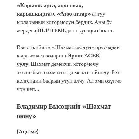
«
Карышкырга, аӊчылык,
карышкырга
», «
Азоо аттар»
аттуу
ырларынын котормосун бердик. Аны бу
жердеги
ШИЛТЕМЕ
ден окусаӊыз болот.
Высоцкийдин «Шахмат оюнун» орусчадан
кыргызчага оодарган
Эрнис АСЕК
уулу.
Шахмат демекчи, котормочу,
акыныбыз шахматты да мыкты ойночу. Бет
келгендин баарын утуп алчу. Ал эми өзүнчө
чоӊ кеп…
Владимир Высоцкий: «Шахмат
оюну»
(Аңгеме)