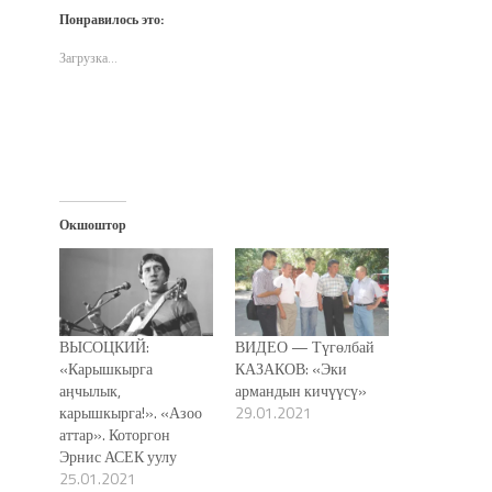
(Открывается
(Открывается
(Открывается
почте
новом
Понравилось это:
в
в
в
(Открывается
окне)
новом
новом
новом
в
окне)
окне)
окне)
новом
Загрузка...
окне)
Окшоштор
ВЫСОЦКИЙ:
ВИДЕО — Түгөлбай
«Карышкырга
КАЗАКОВ: «Эки
аӊчылык,
армандын кичүүсү»
карышкырга!». «Азоо
29.01.2021
аттар». Которгон
Эрнис АСЕК уулу
25.01.2021