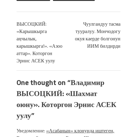
ВЫСОЦКИЙ:
Чуулгандуу тасма
«Карышкырга
тууралуу. Мончодогу
аӊчылык,
окуя каерде болгонун
карышкырга!». «Азоо
ИИМ билдирди
аттар». Которгон
Эрнис АСЕК уулу
One thought on “
Владимир
ВЫСОЦКИЙ: «Шахмат
оюну». Которгон Эрнис АСЕК
уулу
”
Уведомление:
«Асабанын» клонунда иштеген,