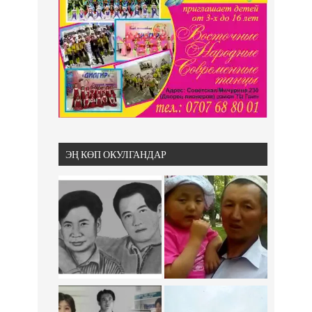
ЭҢ КӨП ОКУЛГАНДАР