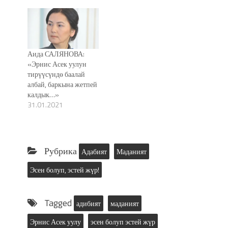
Аида САЛЯНОВА:
«Эрнис Асек уулун
тирүүсүндө баалай
албай, баркына жетпей
калдык…»
31.01.2021
Рубрика
Адабият
Маданият
Эсен болуп, эстей жүр!
Tagged
адибият
маданият
Эрнис Асек уулу
эсен болуп эстей жүр