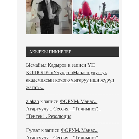
АКЫРКЫ ПИКИРЛЕР
Ысмайыл Кадыров
к записи
ҮН
КОШОЛУ: «Учурда «Манас» улуттук
академиясын көчөгө чыгаруу иши жүрүп
жатат»…
alakan
к записи
ФОРУМ: Манас…
Агартуучу… Сессия… “Тилимпоз”…
“Тентек”… Резолюция
Гүлзат
к записи
ФОРУМ: Манас…
Агартуучу… Сессия… “Тилимпоз”…