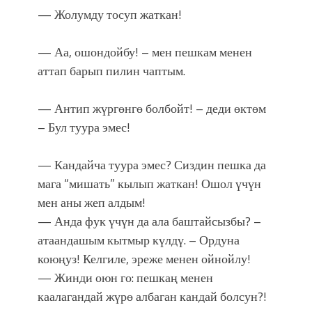
— Жолумду тосуп жаткан!
— Аа, ошондойбу! – мен пешкам менен
аттап барып пилин чаптым.
— Антип жүргөнгө болбойт! – деди өктөм
– Бул туура эмес!
— Кандайча туура эмес? Сиздин пешка да
мага “мишать” кылып жаткан! Ошол үчүн
мен аны жеп алдым!
— Анда фук үчүн да ала баштайсызбы? –
атаандашым кытмыр күлдү. – Ордуна
коюңуз! Келгиле, эреже менен ойнойлу!
— Жинди оюн го: пешкаң менен
каалагандай жүрө албаган кандай болсун?!