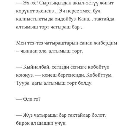
— Эх-хе! Сыртыңыздан акыл-эстүү жигит
көрүнөт экенсиз… Эч нерсе эмес, бул
калпыстыкты да оңдойбуз. Кана… тактайда
алтымыш төрт чатыраш бар…
Мен тез-тез чатыраштарын санап жибердим
– чындап эле, алтымыш төрт.
— Кыйналбай, сегизди сегизге көбөйтүп
коюңуз, — кеңеш бергенсиди. Көбөйттүм.
Туура, дагы алтымыш төрт болду.
— Өлө го?
— Жүз чатырашы бар тактайлар болот,
бирок ал шашки үчүн.