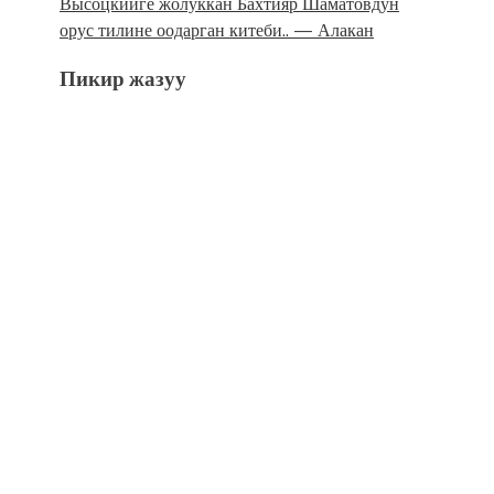
Высоцкийге жолуккан Бахтияр Шаматовдун
орус тилине оодарган китеби.. — Алакан
Пикир жазуу