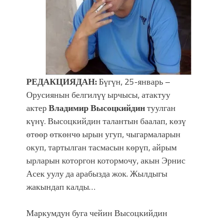
УЛУУ ЖУТТА УЛУТТУ САКТАГАН
ЖУСУП АБДРАХМАНОВ
РЕДАКЦИЯДАН:
Бүгүн, 25-январь –
Орусиянын белгилүү ырчысы, атактуу
актер
Владимир Высоцкийдин
туулган
күнү. Высоцкийдин талантын баалап, көзү
өтөөр өткөнчө ырын угуп, чыгармаларын
окуп, тартылган тасмасын көрүп, айрым
ырларын которгон котормочу, акын Эрнис
Асек уулу да арабызда жок. Жылдыгы
жакындап калды…
Маркумдун буга чейин Высоцкийдин