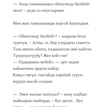
— Анда таанышыңыз ойногонду билбейт
экен! – деди ал өзүн кармап.
Мен жок таанышымды коргой баштадым.
— Ойногонду билбейт? – нааразы боло
түштүм. – Алчы, ээ, бир учурдагы сеанста
Таль менен ойноп, падышасын жеп койгон.
Түшүнүктүүбү? Жеп кой-гон!
— Падышаны жебейт, — деп ладья-
кайыкчаны ордуна койду.
Көңүл чөгүп, тактайды карабай туруп,
жүрүш жасай салдым.
— Эмне кылып жатасыз? – көзү алайып
кыйкырып жиберди. – Бул деген… Бул
деген… – сөз да таппай калды.