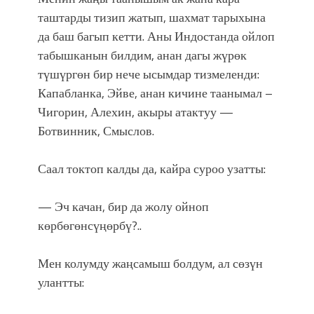
таштарды тизип жатып, шахмат тарыхына
да баш багып кетти. Аны Индостанда ойлоп
табышканын билдим, анан дагы жүрөк
түшүргөн бир нече ысымдар тизмеленди:
Капабланка, Эйве, анан кичине таанымал –
Чигорин, Алехин, акыры атактуу —
Ботвинник, Смыслов.
Саал токтоп калды да, кайра суроо узатты:
— Эч качан, бир да жолу ойноп
көрбөгөнсүңөрбү?..
Мен колумду жаңсамыш болдум, ал сөзүн
улантты: