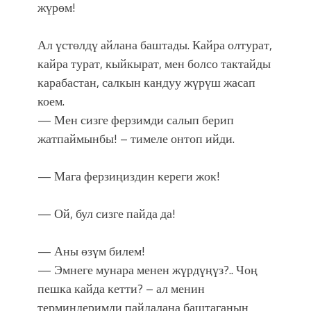
жүрөм!
Ал үстөлдү айлана баштады. Кайра олтурат,
кайра турат, кыйкырат, мен болсо тактайды
карабастан, салкын кандуу жүрүш жасап
коем.
— Мен сизге ферзимди салып берип
жатпаймынбы! – тимеле онтоп ийди.
— Мага ферзиңиздин кереги жок!
— Ой, бул сизге пайда да!
— Аны өзүм билем!
— Эмнеге мунара менен жүрдүңүз?.. Чоң
пешка кайда кетти? – ал менин
терминдеримди пайдалана баштаганын