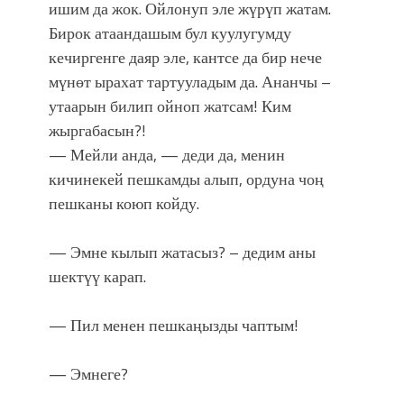
ишим да жок. Ойлонуп эле жүрүп жатам.
Бирок атаандашым бул куулугумду
кечиргенге даяр эле, кантсе да бир нече
мүнөт ырахат тартууладым да. Ананчы –
утаарын билип ойноп жатсам! Ким
жыргабасын?!
— Мейли анда, — деди да, менин
кичинекей пешкамды алып, ордуна чоң
пешканы коюп койду.
— Эмне кылып жатасыз? – дедим аны
шектүү карап.
— Пил менен пешкаңызды чаптым!
— Эмнеге?