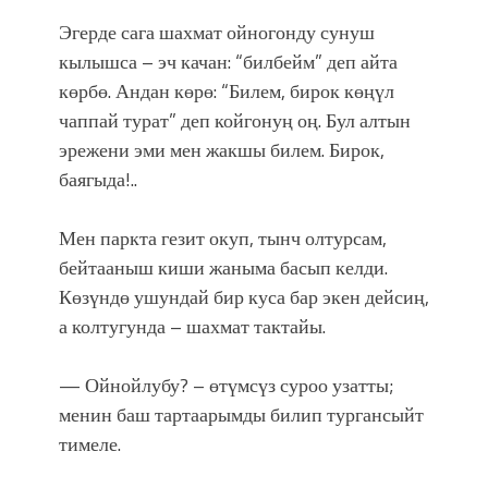
Эгерде сага шахмат ойногонду сунуш
кылышса – эч качан: “билбейм” деп айта
көрбө. Андан көрө: “Билем, бирок көңүл
чаппай турат” деп койгонуң оң. Бул алтын
эрежени эми мен жакшы билем. Бирок,
баягыда!..
Мен паркта гезит окуп, тынч олтурсам,
бейтааныш киши жаныма басып келди.
Көзүндө ушундай бир куса бар экен дейсиң,
а колтугунда – шахмат тактайы.
— Ойнойлубу? – өтүмсүз суроо узатты;
менин баш тартаарымды билип тургансыйт
тимеле.