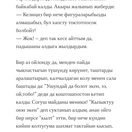
байкабай калды. Акыры жалынып жиберди:
— Келиңиз бир нече фигураларыбызды
алмашабыз, бул хаосту токтотпосок
болбойт!
— Жок! – деп так кесе айттым да,
падышаны алдыга жылдырдым.
Бир аз ойлонду да, менден пайда
чыкпастыгын түшүндү көрүнөт, таштарды
аралаштырып, калчылдаган колу менен сала
баштады да: “Ушундай да болот экен, ээ,
ой,тобо!” деди да коштошпостон кетип
калды. Согуш майданы меники! “Кызыктуу
оюн экен” деп суктанып алдым, анан ойго
бир нерсе “кылт” этти, бир нече күндөн
кийин колтугума шахмат тактайын кысып,