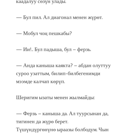
каадалуу сөзүн улады.
— Бул пил. Ал диагонал менен жүрөт.
— Мобул чоң пешкабы?
— Ии!.. Бул падыша, бул – ферзь.
— Анда каныша каякта? – абдан олуттуу
суроо узаттым, билип-билбегенимди
мээмде калчап көрүп.
Шеригим ызаты менен жылмайды:
— Ферзь – каныша да. Ал туурсынан да,
тигинен да жүрө берет.
Түшүндүргөнүнө ыраазы болбодум. Чын