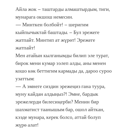
Айла жок – таштарды алмаштырдым, тиги,
мунарага окшош немесин.
— Минткен болбойт! – шеригим
кыйпычыктай баштады. – Бул эрежеге
жатпайт. Минтип ат жүрөт! Эрежеге
жатпайт!
Мен атайын кылганымды билип эле турат,
бирок мени кумар ээлеп алды, аны менен
кошо көк беттигим кармады да, дароо суроо
узаттым:
— А эмнеге сиздин эрежеңиз гана туура,
муну кайдан алдыңыз?! Эмне, бардык
эрежелерди билесиңерби? Менин бир
шахматист таанышым бар, ошол айткан,
кээде мунара, керек болсо, аттай болуп
жүрө алат!