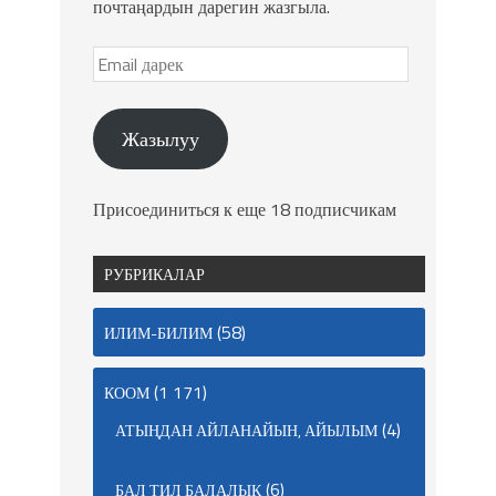
почтаңардын дарегин жазгыла.
Жазылуу
Присоединиться к еще 18 подписчикам
РУБРИКАЛАР
(58)
ИЛИМ-БИЛИМ
(1 171)
КООМ
(4)
АТЫҢДАН АЙЛАНАЙЫН, АЙЫЛЫМ
(6)
БАЛ ТИЛ БАЛАЛЫК