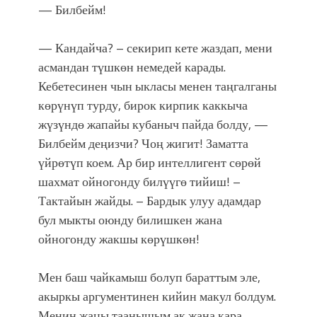
— Билбейм!
— Кандайча? – секирип кете жаздап, мени
асмандан түшкөн немедей карады.
Кебетесинен чын ыкласы менен таңгалганы
көрүнүп турду, бирок кирпик каккыча
жүзүндө жапайы кубаныч пайда болду, —
Билбейм деңизчи? Чоң жигит! Заматта
үйрөтүп коем. Ар бир интеллигент сөрөй
шахмат ойногонду билүүгө тийиш! –
Тактайын жайды. – Бардык улуу адамдар
бул мыкты оюнду билишкен жана
ойногонду жакшы көрүшкөн!
Мен баш чайкамыш болуп бараттым эле,
акыркы аргументинен кийин макул болдум.
Менин жаңы таанышым ак жана кара