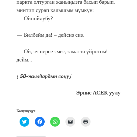
паркта олтурган жаныңызга басып барып,
минтип сурап калышым мүмкүн:
— Ойнойлубу?
— Билбейм да! – дейсиз сиз.
— Ой, эч нерсе эмес, заматта үйрөтөм! —
дейм…
[
50-
жылдардын соңу
]
Эрнис АСЕК уулу
Бөлүшүңүз:
Нажмите,
Нажмите,
Нажмите,
Послать
Нажмите
чтобы
чтобы
чтобы
ссылку
для
поделиться
открыть
поделиться
другу
печати
на
на
в
по
(Открывается
Twitter
Facebook
WhatsApp
электронной
в