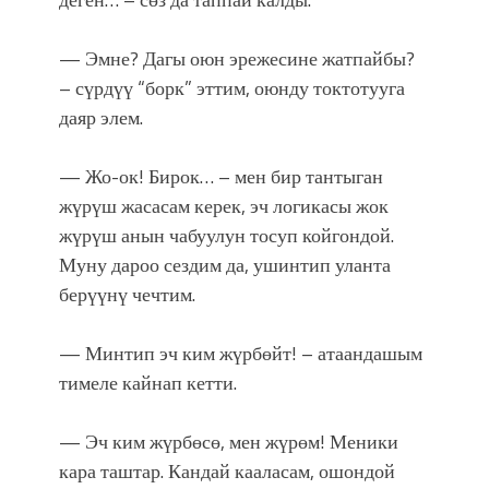
— Эмне? Дагы оюн эрежесине жатпайбы?
– сүрдүү “борк” эттим, оюнду токтотууга
даяр элем.
— Жо-ок! Бирок… – мен бир тантыган
жүрүш жасасам керек, эч логикасы жок
жүрүш анын чабуулун тосуп койгондой.
Муну дароо сездим да, ушинтип уланта
берүүнү чечтим.
— Минтип эч ким жүрбөйт! – атаандашым
тимеле кайнап кетти.
— Эч ким жүрбөсө, мен жүрөм! Меники
кара таштар. Кандай кааласам, ошондой