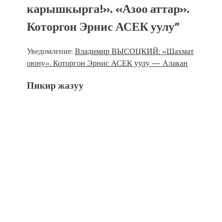
карышкырга!». «Азоо аттар».
Которгон Эрнис АСЕК уулу
”
Уведомление:
Владимир ВЫСОЦКИЙ: «Шахмат
оюну». Которгон Эрнис АСЕК уулу — Алакан
Пикир жазуу