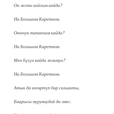
Он жети кайгым кайда?
На Большом Каретном.
Оюнчук тапанчам кайда?
На Большом Каретном.
Мен бүгүн кайда жокмун?
На Большом Каретном.
Атын да өзгөртүп бир салышты,
Баарысы мурункудай да эмес.