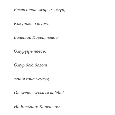
Бекер өтөт жарым өмүр,
Көкүрөктө түйүн.
Большой Каретныйда
Өмүрүӊ өтпөсө,
Өмүр бою болот
сенин гана жүгүӊ.
Он жети жылым кайда?
На Большом Каретном.