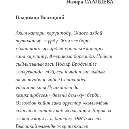
Назира СААЛИЕВА
Владимир Высоцкий
Акын катары көрүшпөдү. Ошого аябай
туталанып жүрдү. Жөн эле бард,
«блатной» ырлардын «атасы» катары
гана көрүштү. Америкага барганда, Нобель
сыйлыгынын ээси Иосиф Бродскийге
жолукканда, «Ой, сен чындап эле кыйын
акын турбайсыӊбы! Сеникиндей
уйкаштыкты Пушкинден да
кезиктирбегем» дегени дем-күч берди.
Өлгөндөн кийин гана орустар «кылымдын
кыйыны» катары кабыл алышты. Бирок эл
жакшы көрчү, эл баалачу.1980-жылы
Высоцкий өлгөндө жер тепкилеп