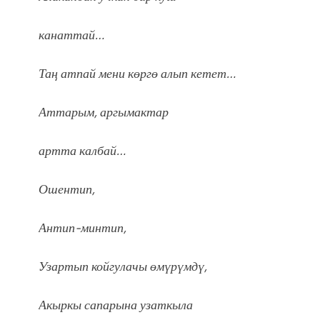
канаттай…
Таӊ атпай мени көргө алып кетет…
Аттарым, аргымактар
артта калбай…
Ошентип,
Антип-минтип,
Узартып койгулачы өмүрүмдү,
Акыркы сапарына узаткыла