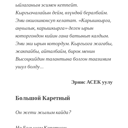
ыйлаганым эсимен кетпейт.
Кыргызчалайын дейм, өзүндөй бералбайм.
Эми окшошконсуп келатат. «Карышкырга,
аӊчылык, карышкырга» деген ырын
которгондон кийин гана батынып калдым.
Эми эки ырын котордум. Кыргызга жагабы,
жакпайбы, айталбайм, бирок менин
Высоцкийдин талантына болгон таазимим
ушул болду…
Эрнис АСЕК уулу
Большой Каретный
Он жети жылым кайда?
На Большом Каретном.