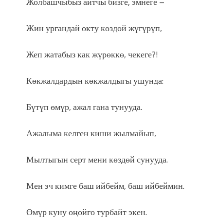
Жолбашчыбыз айтчы бизге, эмнеге –
Жин ургандай окту көздөй жүгүрүп,
Жеп жатабыз как жүрөккө, чекеге?!
Көкжалдардын көкжалдыгы ушунда:
Бүтүп өмүр, ажал гана тунууда.
Ажалыма келген киши жылмайып,
Мылтыгын серт мени көздөй сунууда.
Мен эч кимге баш ийбейм, баш ийбеймин.
Өмүр куну оңойго турбайт экен.