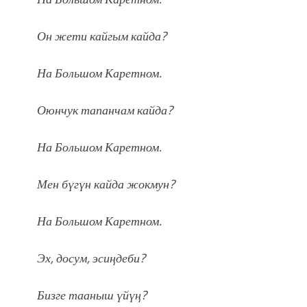
Он жети кайгым кайда?
На Большом Каретном.
Оюнчук тапанчам кайда?
На Большом Каретном.
Мен бүгүн кайда жокмун?
На Большом Каретном.
Эх, досум, эсиӊдеби?
Бизге тааныш үйүӊ?