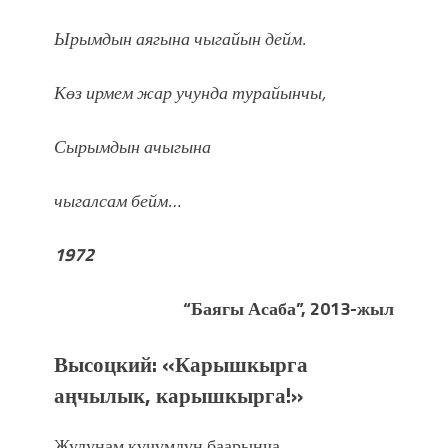
Ырымдын аягына чыгайын дейм.
Көз ирмем жар учунда турайынчы,
Сырымдын ачыгына
чыгалсам бейм…
1972
“Баягы Асаба”, 2013-жыл
Высоцкий: «Карышкырга
аңчылык, карышкырга!»
Жулунам күчүмдүн баарынча,