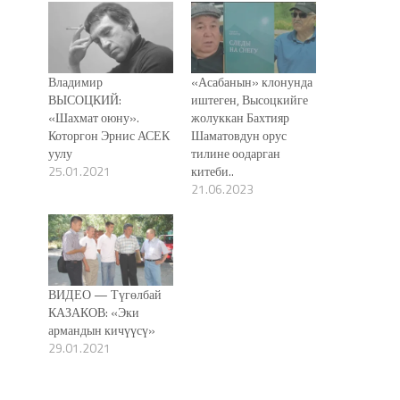
Владимир
«Асабанын» клонунда
ВЫСОЦКИЙ:
иштеген, Высоцкийге
«Шахмат оюну».
жолуккан Бахтияр
Которгон Эрнис АСЕК
Шаматовдун орус
уулу
тилине оодарган
25.01.2021
китеби..
21.06.2023
ВИДЕО — Түгөлбай
КАЗАКОВ: «Эки
армандын кичүүсү»
29.01.2021