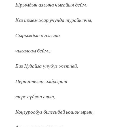
Ырымдын аягына чыгайын дейм.
Кєз ирмем жар учунда турайынчы,
Сырымдын ачыгына
чыгалсам бейм…
Биз Кудайга үнүбүз жетпей,
Периштелер кыйкырат
терс сүйлөп алып,
Коӊгурообуз билгендей кошок ырын,