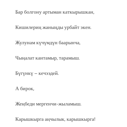
Бар болгону артыман каткырышкан,
Кишилериң жаныңды урбайт экен.
Жулунам күчүмдүн баарынча,
Чыңалат кантамыр, тарамыш.
Бүгүнкү – кечээдей.
А бирок,
Жеңбеди мергенчи-жыламыш.
Карышкырга аңчылык, карышкырга!