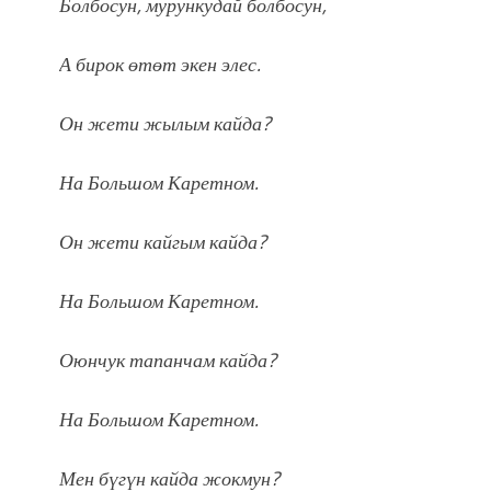
Болбосун, мурункудай болбосун,
А бирок өтөт экен элес.
Он жети жылым кайда?
На Большом Каретном.
Он жети кайгым кайда?
На Большом Каретном.
Оюнчук тапанчам кайда?
На Большом Каретном.
Мен бүгүн кайда жокмун?