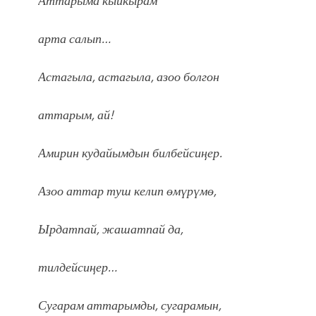
Аттарыма кыйкырам
арта салып…
Астагыла, астагыла, азоо болгон
аттарым, ай!
Амирин кудайымдын билбейсиӊер.
Азоо аттар туш келип өмүрүмө,
Ырдатпай, жашатпай да,
тилдейсиӊер…
Сугарам аттарымды, сугарамын,