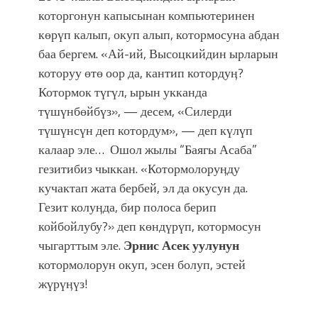
которгонун капысынан компьютеринен
көрүп калып, окуп алып, котормосуна абдан
баа бергем. «Ай-ий, Высоцкийдин ырларын
которуу өтө оор да, кантип котордуӊ?
Котормок түгүл, ырын укканда
түшүнбөйбүз», — десем, «Силерди
түшүнсүн деп котордум», — деп күлүп
калаар эле… Ошол жылы “Баягы Асаба”
гезитибиз чыккан. «Котормолоруӊду
кучактап жата бербей, эл да окусун да.
Гезит колуӊда, бир полоса берип
койбойлубу?» деп көндүрүп, котормосун
чыгарттым эле.
Эрнис Асек уулунун
котормолорун окуп, эсен болуп, эстей
жүрүӊүз!