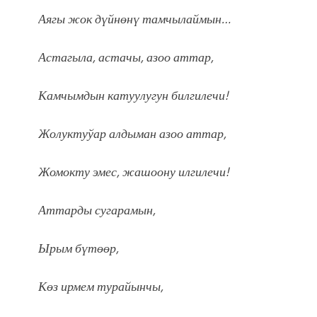
Аягы жок дүйнөнү тамчылаймын…
Астагыла, астачы, азоо аттар,
Камчымдын катуулугун билгилечи!
Жолуктуўар алдыман азоо аттар,
Жомокту эмес, жашоону илгилечи!
Аттарды сугарамын,
Ырым бүтөөр,
Көз ирмем турайынчы,