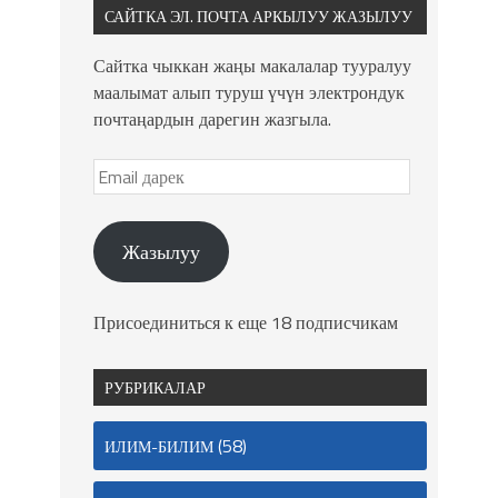
САЙТКА ЭЛ. ПОЧТА АРКЫЛУУ ЖАЗЫЛУУ
Сайтка чыккан жаңы макалалар тууралуу
маалымат алып туруш үчүн электрондук
почтаңардын дарегин жазгыла.
Жазылуу
Присоединиться к еще 18 подписчикам
РУБРИКАЛАР
(58)
ИЛИМ-БИЛИМ