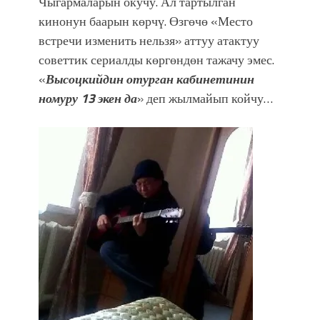
Чыгармаларын окучу. Ал тартылган
кинонун баарын көрчү. Өзгөчө «Место
встречи изменить нельзя» аттуу атактуу
советтик сериалды көргөндөн тажачу эмес.
«
Высоцкийдин отурган кабинетинин
номуру 13 экен да
» деп жылмайып койчу…