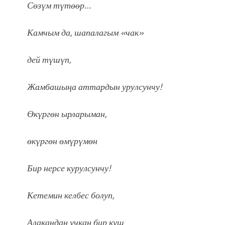
Сөзүм түтөөр…
Камчым да, шапалагым «чак»
дей түшүп,
Жамбашыӊа аттардын урулсунчу!
Өкүргөн ырларыман,
өкүргөн өмүрүмөн
Бир нерсе курулсунчу!
Кетемин келбес болуп,
Алакандан учкан бир куш