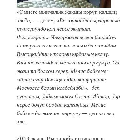
«Эмнеге мынчалык жакшы көрүп калдыӊ
эле?», — десем, «
Высоцкийдин ырларынын
түпкүрүндө көп нерсе жатат.
Философия… Чыгармачылыгын баалайм.
Гитарага кызыгып калганым да ошондон.
Высоцкийдин ырларын ырдагым келчү.
Кичине кезимден эле жакшы көрчүмүн. Он
жашта болсом керек, Мелис байкеме:
«Владимир Высоцкийдин концертине
Москвага барып келбейлиби»,- деп
сурансам, байкем макул болгон. Айтор, бир
нерсе болуп барбай калганбыз. Мелис
байкем да жакшы көрчү
«, — деп калаар
эле…
2013-жылы Высоцкийдин ырларын