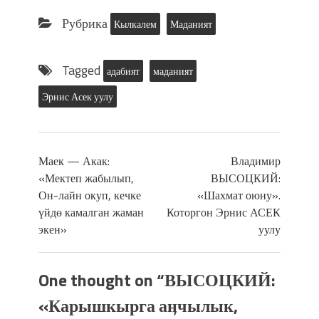
Рубрика
Кылкалем
Маданият
Tagged
адабият
маданият
Эрнис Асек уулу
Маек — Акак:
Владимир
«Мектеп жабылып,
ВЫСОЦКИЙ:
Он-лайн окуп, кечке
«Шахмат оюну».
үйдө камалган жаман
Которгон Эрнис АСЕК
экен»
уулу
One thought on “
ВЫСОЦКИЙ:
«Карышкырга аӊчылык,