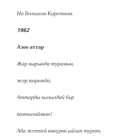
На Большом Каретном.
1962
Азоо аттар
Жар кырында турамын,
жар кырында,
Аттарды кызылдай бир
камчылаймын!.
Аба жетпей көкүрөк ыйлап турат,