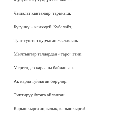
Чыңалат кантамыр, тарамыш.
Бүгүнкү – кечээдей. Кубалайт,
Туш-туштан курчаган жыламыш.
Мылтыктар талдардан «тарс» этип,
Мергендер карааны байланган.
Ак карда туйлаган бөрүлөр,
Типтирүү бутага айланган.
Карышкырга аңчылык, карышкырга!