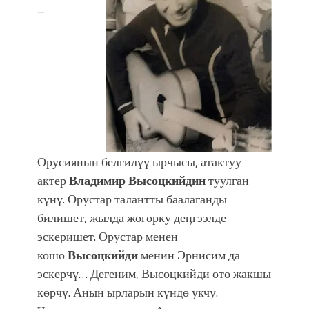
фонтанды көрүү үчүн Royal Central
–
Park'ка 30 миң адам чогулду
Орусиянын белгилүү ырчысы, атактуу
актер
Владимир Высоцкийдин
туулган
күнү. Орустар талантты баалаганды
билишет, жылда жогорку деӊгээлде
эскеришет. Орустар менен
кошо
Высоцкийди
менин Эрнисим да
эскерчү… Дегеним, Высоцкийди өтө жакшы
көрчү. Анын ырларын күндө укчу.