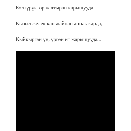
Бөлтүрүктөр калтырап карышууда.
Кызыл желек кан жайнап аппак карда,
Кыйкырган үн, үргөн ит жарышууда…