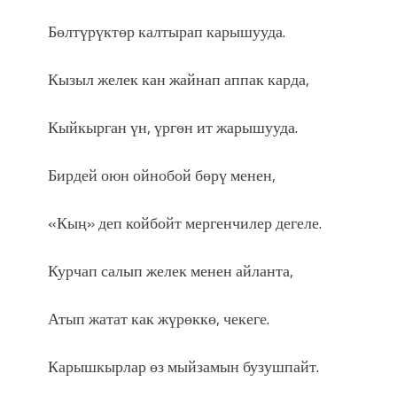
Бөлтүрүктөр калтырап карышууда.
Кызыл желек кан жайнап аппак карда,
Кыйкырган үн, үргөн ит жарышууда.
Бирдей оюн ойнобой бөрү менен,
«Кың» деп койбойт мергенчилер дегеле.
Курчап салып желек менен айланта,
Атып жатат как жүрөккө, чекеге.
Карышкырлар өз мыйзамын бузушпайт.