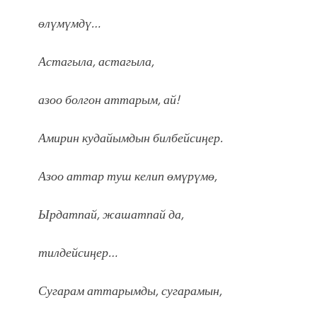
өлүмүмдү…
Астагыла, астагыла,
азоо болгон аттарым, ай!
Амирин кудайымдын билбейсиӊер.
Азоо аттар туш келип өмүрүмө,
Ырдатпай, жашатпай да,
тилдейсиӊер…
Сугарам аттарымды, сугарамын,