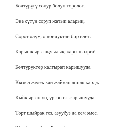
Бөлтүрүгү сокур болуп төрөлөт.
Эне сүтүн соруп жатып аларың,
Сорот өлүм, ошондуктан бир өлөт.
Карышкырга аңчылык, карышкырга!
Бөлтүрүктөр калтырап карышууда.
Кызыл желек кан жайнап аппак карда,
Кыйкырган үн, үргөн ит жарышууда.
Төрт шыйрак тез, азуубуз да кем эмес,