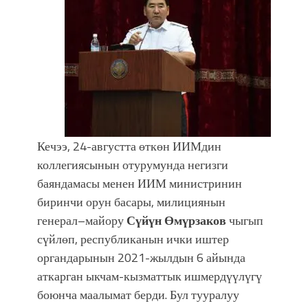
УЛУУ ЖУТТА УЛУТТУ САКТАГАН
ЖУСУП АБДРАХМАНОВ
Кечээ, 24-августта өткөн ИИМдин
коллегиясынын отурумунда негизги
баяндамасы менен ИИМ министринин
биринчи орун басары, милициянын
генерал–майору
Сүйүн Өмүрзаков
чыгып
сүйлөп, республиканын ички иштер
органдарынын 2021-жылдын 6 айында
аткарган ыкчам-кызматтык ишмердүүлүгү
боюнча маалымат берди. Бул тууралуу