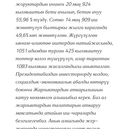
жоруктардын ичинен 20 миң 924
кылмыштын бети ачылып, бетин ачуу
55,96 % түздү. Сотко 14 миң 909 иш
жөнөтүлүп былтыркы жылга караганда
49,6% көп жөнөтүлгөн. Жүргүзүлгөн
ыкчам-иликтөө иштердин натыйжасында,
1051 адамдан турган 425 кылмыштуу
топтор колго түшүрүлүп, алар тараптан
1083 кылмыш жасалгандыгы аныкталган.
Президентибиздин инвесторлорду колдоо,
социалдык-экономикалык абалды көтөрүү
боюнча Жарлыктардын аткарылышын
катуу көзөмөлгө алышыбыз керек. Биз ал
жарлыктардын талаптарын аткаруу
максатында атайын иш-чараларды
белгилегенбиз. Анын алкагында жер-
жерлерде инвесторлорго шарт түзүп