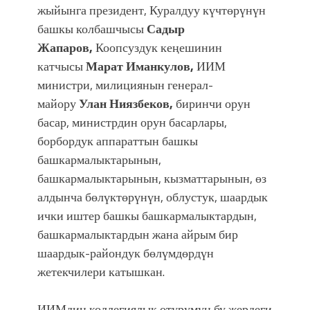
жыйынга президент, Куралдуу күчтөрүнүн
башкы колбашчысы
Садыр
Жапаров,
Коопсуздук кеңешинин
катчысы
Марат Иманкулов,
ИИМ
министри, милициянын генерал-
майору
Улан Ниязбеков,
биринчи орун
басар, министрдин орун басарлары,
борбордук аппараттын башкы
башкармалыктарынын,
башкармалыктарынын, кызматтарынын, өз
алдынча бөлүктөрүнүн, облустук, шаардык
ички иштер башкы башкармалыктардын,
башкармалыктардын жана айрым бир
шаардык-райондук бөлүмдөрдүн
жетекчилери катышкан.
ИИМдин коллегиялык отурумун бу жердеги