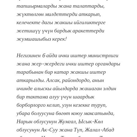
тапшырмаларды жана талаптарды,
жүктөлгөн милдеттерди аткарып,
келечекте дагы жакшы ийгиликтерге
жетишүү үчүн бардык аракеттерди
жумшашыбыз керек!
Негизинен 6 айда ички иштер министрлиги
жана жер-жердеги ички иштер органдары
тарабынан бир катар жакшы иштер
аткарылды. Алсак, райондордо, анын
ичинде алыскы айылдарда жашаган элдин
бир тактама алуу үчүн шаардык
борборлорго келип, узун кезекке туруп,
убара болуусуна бөгөт коюу максатында,
Нарын облусунун Жумгал, Ысык-Көл
облусунун Ак-Суу жана Түп, Жалал-Абад