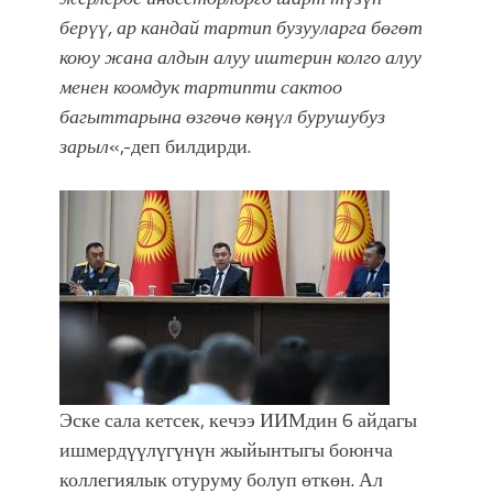
берүү, ар кандай тартип бузууларга бөгөт
коюу жана алдын алуу иштерин колго алуу
менен коомдук тартипти сактоо
багыттарына өзгөчө көңүл бурушубуз
зарыл
«,-деп билдирди.
Эске сала кетсек, кечээ ИИМдин 6 айдагы
ишмердүүлүгүнүн жыйынтыгы боюнча
коллегиялык отуруму болуп өткөн. Ал