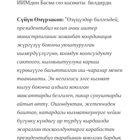
ИИМдин Басма сөз кызматы билдирди.
Сүйүн Өмүрзаков:
“Өзүң
үздөр билгендей,
президентибиз келип ички иштер
министрлигинин заманбап координация
жүргүзүү боюнча уюштурулган
ишмердүүлүгүнө, коомдук коопсуздукту
сактоого, кылмыштуулука каршы
күрөшүүгө багытталган иш-чаралар менен
таанышты. Эн негизгиси элге кызмат
кылуу боюнча алдыга коюлган
максаттарды белгилеп, пикир сунуштарды
айтып өттү. Ошондуктан, жетекчиден
баштап, катардагы кызматкерлерге чейин
бүгүнкү күндөгү ар түрдүү кырдаалда
жаралган тоскоолдуктарга карабастан
президентибиз тарабынан коюлган бардык