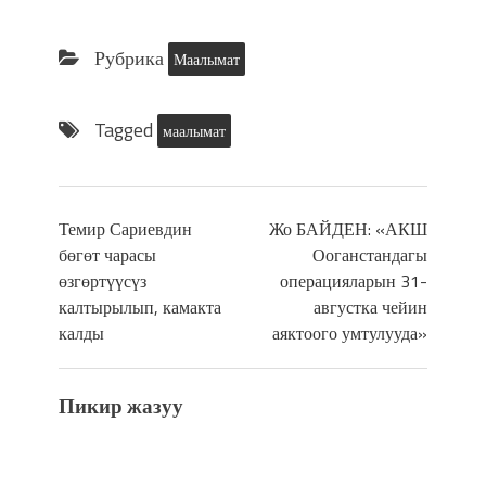
Рубрика
Маалымат
Tagged
маалымат
Темир Сариевдин
Жо БАЙДЕН: «АКШ
бөгөт чарасы
Ооганстандагы
өзгөртүүсүз
операцияларын 31-
калтырылып, камакта
августка чейин
калды
аяктоого умтулууда»
Пикир жазуу