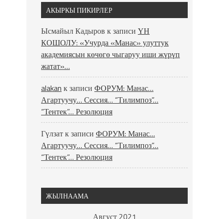
АКЫРКЫ ПИКИРЛЕР
Ысмайыл Кадыров
к записи
ҮН
КОШОЛУ: «Учурда «Манас» улуттук
академиясын көчөгө чыгаруу иши жүрүп
жатат»…
alakan
к записи
ФОРУМ: Манас…
Агартуучу… Сессия… “Тилимпоз”…
“Тентек”… Резолюция
Гүлзат
к записи
ФОРУМ: Манас…
Агартуучу… Сессия… “Тилимпоз”…
“Тентек”… Резолюция
ЖЫЛНААМА
Август 2021