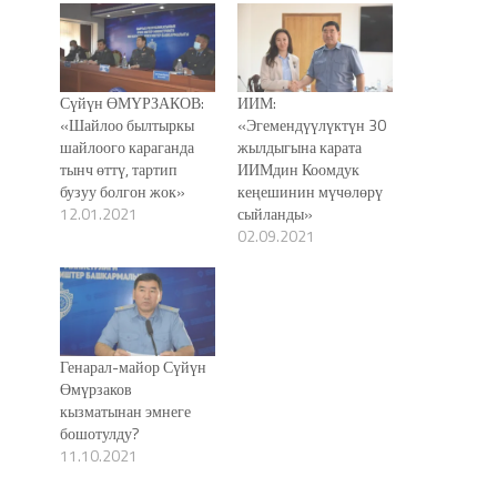
Сүйүн ӨМҮРЗАКОВ:
ИИМ:
«Шайлоо былтыркы
«Эгемендүүлүктүн 30
шайлоого караганда
жылдыгына карата
тынч өттү, тартип
ИИМдин Коомдук
бузуу болгон жок»
кеңешинин мүчөлөрү
12.01.2021
сыйланды»
02.09.2021
Генарал-майор Сүйүн
Өмүрзаков
кызматынан эмнеге
бошотулду?
11.10.2021