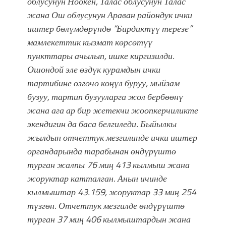
облусунун Ноокен, Талас облусунун Талас
жана Ош облусунун Араван райондук ички
иштер бөлүмдөрүндө “Бирдиктүү терезе”
мамлекеттик кызмат көрсөтүү
пункттары ачылып, ишке киргизилди.
Ошондой эле өздүк курамдын ички
тартибине өзгөчө көңүл буруу, мыйзам
бузуу, тартип бузууларга жол бербөөнү
жана ага ар бир жетекчи жоопкерчиликте
экендигин да баса белгиледи. Быйылкы
жылдын отчеттук мезгилинде ички иштер
органдарында тарабынан өндүрүштө
турган жалпы 76 миң 413 кылмыш жана
жоруктар катталган. Анын ичинде
кылмыштар 43.159, жоруктар 33 миң 254
түзгөн. Отчеттук мезгилде өндүрүштө
турган 37 миң 406 кылмыштардын жана