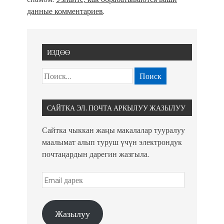
данные комментариев
.
ИЗДӨӨ
САЙТКА ЭЛ. ПОЧТА АРКЫЛУУ ЖАЗЫЛУУ
Сайтка чыккан жаңы макалалар тууралуу
маалымат алып туруш үчүн электрондук
почтаңардын дарегин жазгыла.
Жазылуу